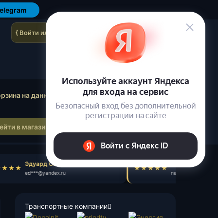
elegram
{ Войти или зарегистрироваться }
осмотр корзины
рзина на данный момент пуста.
ейти в магазин
Эдуард С.
Назар Я.
ed***@yandex.ru
na***@gmail.com
Транспортные компании