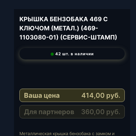
КРЫШКА БЕНЗОБАКА 469 С
КЛЮЧОМ (МЕТАЛ.) (469-
1103080-01) (СЕРВИС-ШТАМП)
◉
42 шт. в наличии
T
e
W
l
h
E
e
a
-
Ваша цена
414,00
руб.
g
t
M
r
s
a
a
A
i
Для партнеров
360,00
руб.
m
p
l
p
Металлическая крышка бензобака с замком и