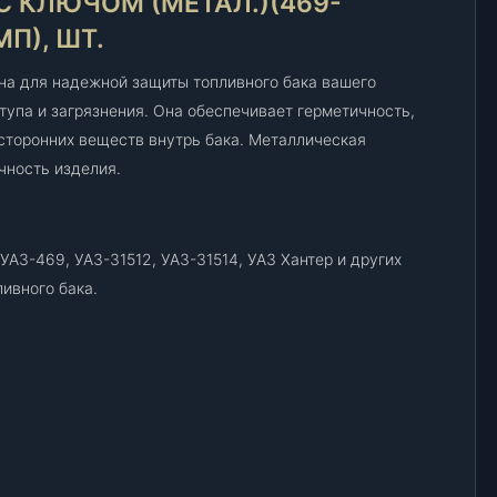
С КЛЮЧОМ (МЕТАЛ.)(469-
4
П), ШТ.
6
9
на для надежной защиты топливного бака вашего
с
тупа и загрязнения. Она обеспечивает герметичность,
к
сторонних веществ внутрь бака. Металлическая
л
ю
чность изделия.
ч
о
м
АЗ-469, УАЗ-31512, УАЗ-31514, УАЗ Хантер и других
(
ивного бака.
м
е
т
а
л
.
)
(
4