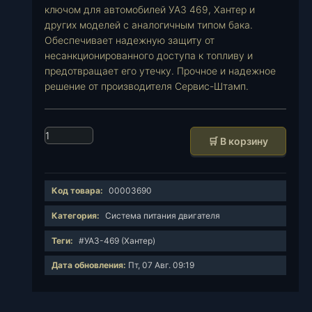
ключом для автомобилей УАЗ 469, Хантер и
других моделей с аналогичным типом бака.
Обеспечивает надежную защиту от
несанкционированного доступа к топливу и
предотвращает его утечку. Прочное и надежное
решение от производителя Сервис-Штамп.
К
🛒 В корзину
о
л
и
Код товара:
00003690
ч
е
Категория:
Система питания двигателя
с
Теги:
#УАЗ-469 (Хантер)
т
в
Дата обновления:
Пт, 07 Авг. 09:19
о
т
о