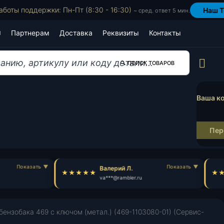
аботы поддержки: Пн-Пт (8:30 - 16:30)
Наш T
~ сред. ответ 5 мин.
Партнерам
Доставка
Реквизиты
Контакты
Пр
🔍 ПОИСК ТОВАРОВ
Ваша ко
Пер
Валерий Л.
va***@rambler.ru
бензобака 469 с ключом (метал.) (469-1103080-01) (Сервис-