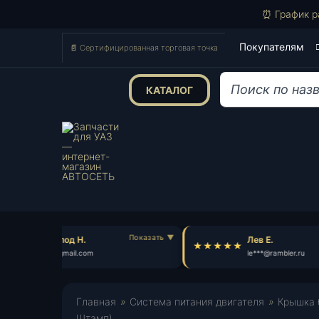
⏰ График р
Покупателям
📄 Сертифицированная торговая точка
КАТАЛОГ
Поиск
товаров
Всеволод Н.
Лев Е.
vs***@gmail.com
le***@rambler.ru
Главная
»
Система питания двигателя
»
Крышка 
Штамп)