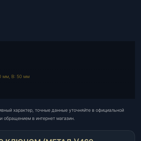
в
а
р
а
К
р
ы
ш
к
а
0 мм, В: 50 мм
б
е
н
з
о
ивный характер, точные данные уточняйте в официальной
б
и обращением в интернет магазин.
а
к
а