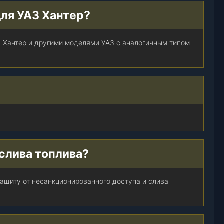
и
для УАЗ Хантер?
с
-
Ш
З Хантер и другими моделями УАЗ с аналогичным типом
т
а
м
п
)
,
ш
т
.
слива топлива?
защиту от несанкционированного доступа и слива