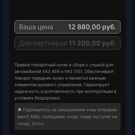
e
W
l
h
E
e
a
-
Ваша цена
12 880,00
руб.
g
t
M
r
s
a
a
A
i
Для партнеров
11 200,00
руб.
m
p
l
p
Правый поворотный кулак в сборе с сошкой для
автомобилей УАЗ 469 и УАЗ 3151. Обеспечивает
поворот передних колес и является важным
элементом рулевого управления. Гарантирует
надежность и долговечность при эксплуатации в
условиях бездорожья.
🔔 Подпишитесь на уведомления и мы отправим
вам E-MAIL сообщение, когда товар поступит на
склад.
Войти