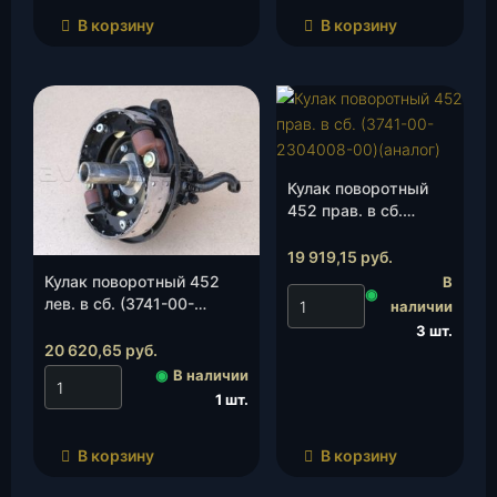
В корзину
В корзину
Кулак поворотный
452 прав. в сб.
(3741-00-2304008-
00)(аналог), шт.
19 919,15
руб.
Кулак поворотный 452
В
◉
лев. в сб. (3741-00-
наличии
2304009-00)(аналог), шт.
3 шт.
20 620,65
руб.
◉
В наличии
1 шт.
В корзину
В корзину