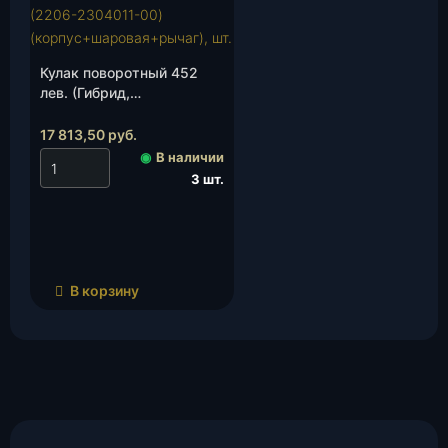
Кулак поворотный 452
лев. (Гибрид,
Спайсер)2206-2304011-
00)
17 813,50
руб.
(корпус+шаровая+рычаг),
◉
В наличии
шт.
3 шт.
В корзину