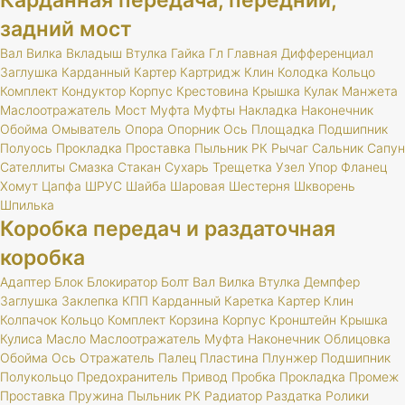
Карданная передача, передний,
задний мост
Вал
Вилка
Вкладыш
Втулка
Гайка
Гл
Главная
Дифференциал
Заглушка
Карданный
Картер
Картридж
Клин
Колодка
Кольцо
Комплект
Кондуктор
Корпус
Крестовина
Крышка
Кулак
Манжета
Маслоотражатель
Мост
Муфта
Муфты
Накладка
Наконечник
Обойма
Омыватель
Опора
Опорник
Ось
Площадка
Подшипник
Полуось
Прокладка
Проставка
Пыльник
РК
Рычаг
Сальник
Сапун
Сателлиты
Смазка
Стакан
Сухарь
Трещетка
Узел
Упор
Фланец
Хомут
Цапфа
ШРУС
Шайба
Шаровая
Шестерня
Шкворень
Шпилька
Коробка передач и раздаточная
коробка
Адаптер
Блок
Блокиратор
Болт
Вал
Вилка
Втулка
Демпфер
Заглушка
Заклепка
КПП
Карданный
Каретка
Картер
Клин
Колпачок
Кольцо
Комплект
Корзина
Корпус
Кронштейн
Крышка
Кулиса
Масло
Маслоотражатель
Муфта
Наконечник
Облицовка
Обойма
Ось
Отражатель
Палец
Пластина
Плунжер
Подшипник
Полукольцо
Предохранитель
Привод
Пробка
Прокладка
Промеж
Проставка
Пружина
Пыльник
РК
Радиатор
Раздатка
Ролики