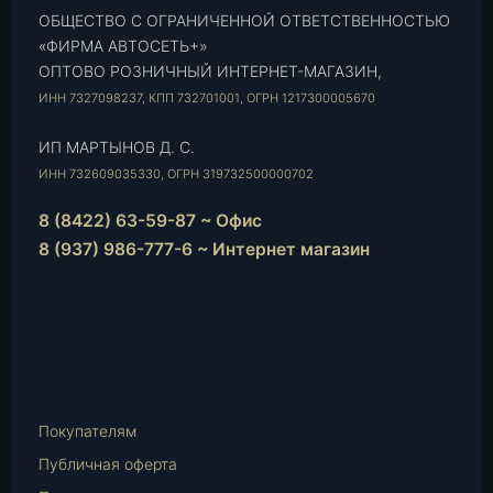
ОБЩЕСТВО С ОГРАНИЧЕННОЙ ОТВЕТСТВЕННОСТЬЮ
«ФИРМА АВТОСЕТЬ+»
ОПТОВО РОЗНИЧНЫЙ ИНТЕРНЕТ-МАГАЗИН,
ИНН 7327098237, КПП 732701001, ОГРН 1217300005670
ИП МАРТЫНОВ Д. С.
ИНН 732609035330, ОГРН 319732500000702
8 (8422) 63-59-87 ~ Офис
8 (937) 986-777-6 ~ Интернет магазин
Instagram
vk.com
Telegram
WhatsApp
E-
Mail
Покупателям
Публичная оферта