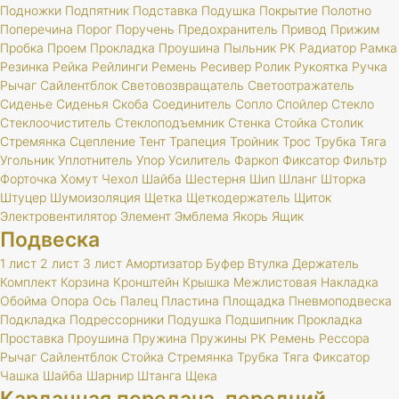
Подножки
Подпятник
Подставка
Подушка
Покрытие
Полотно
Поперечина
Порог
Поручень
Предохранитель
Привод
Прижим
Пробка
Проем
Прокладка
Проушина
Пыльник
РК
Радиатор
Рамка
Резинка
Рейка
Рейлинги
Ремень
Ресивер
Ролик
Рукоятка
Ручка
Рычаг
Сайлентблок
Световозвращатель
Светоотражатель
Сиденье
Сиденья
Скоба
Соединитель
Сопло
Спойлер
Стекло
Стеклоочиститель
Стеклоподъемник
Стенка
Стойка
Столик
Стремянка
Сцепление
Тент
Трапеция
Тройник
Трос
Трубка
Тяга
Угольник
Уплотнитель
Упор
Усилитель
Фаркоп
Фиксатор
Фильтр
Форточка
Хомут
Чехол
Шайба
Шестерня
Шип
Шланг
Шторка
Штуцер
Шумоизоляция
Щетка
Щеткодержатель
Щиток
Электровентилятор
Элемент
Эмблема
Якорь
Ящик
Подвеска
1 лист
2 лист
3 лист
Амортизатор
Буфер
Втулка
Держатель
Комплект
Корзина
Кронштейн
Крышка
Межлистовая
Накладка
Обойма
Опора
Ось
Палец
Пластина
Площадка
Пневмоподвеска
Подкладка
Подрессорники
Подушка
Подшипник
Прокладка
Проставка
Проушина
Пружина
Пружины
РК
Ремень
Рессора
Рычаг
Сайлентблок
Стойка
Стремянка
Трубка
Тяга
Фиксатор
Чашка
Шайба
Шарнир
Штанга
Щека