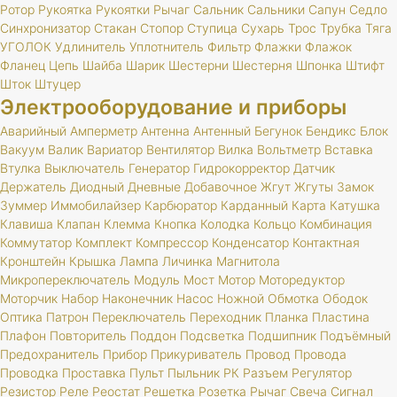
Ротор
Рукоятка
Рукоятки
Рычаг
Сальник
Сальники
Сапун
Седло
Синхронизатор
Стакан
Стопор
Ступица
Сухарь
Трос
Трубка
Тяга
УГОЛОК
Удлинитель
Уплотнитель
Фильтр
Флажки
Флажок
Фланец
Цепь
Шайба
Шарик
Шестерни
Шестерня
Шпонка
Штифт
Шток
Штуцер
Электрооборудование и приборы
Аварийный
Амперметр
Антенна
Антенный
Бегунок
Бендикс
Блок
Вакуум
Валик
Вариатор
Вентилятор
Вилка
Вольтметр
Вставка
Втулка
Выключатель
Генератор
Гидрокорректор
Датчик
Держатель
Диодный
Дневные
Добавочное
Жгут
Жгуты
Замок
Зуммер
Иммобилайзер
Карбюратор
Карданный
Карта
Катушка
Клавиша
Клапан
Клемма
Кнопка
Колодка
Кольцо
Комбинация
Коммутатор
Комплект
Компрессор
Конденсатор
Контактная
Кронштейн
Крышка
Лампа
Личинка
Магнитола
Микропереключатель
Модуль
Мост
Мотор
Моторедуктор
Моторчик
Набор
Наконечник
Насос
Ножной
Обмотка
Ободок
Оптика
Патрон
Переключатель
Переходник
Планка
Пластина
Плафон
Повторитель
Поддон
Подсветка
Подшипник
Подъёмный
Предохранитель
Прибор
Прикуриватель
Провод
Провода
Проводка
Проставка
Пульт
Пыльник
РК
Разъем
Регулятор
Резистор
Реле
Реостат
Решетка
Розетка
Рычаг
Свеча
Сигнал