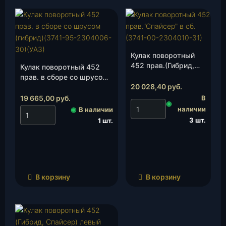
Кулак поворотный
452 прав.(Гибрид,
Кулак поворотный 452
Спайсер)(3741-00-
прав. в сборе со шрусом
2304010-31), шт.
20 028,40
руб.
(гибрид)(3741-95-
2304006-30)(УАЗ), шт.
19 665,00
руб.
В
◉
наличии
◉
В наличии
3 шт.
1 шт.
В корзину
В корзину