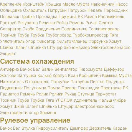
Крепление
Кронштейн
Крышка
Масло
Муфта
Наконечник
Насос
Облицовка
Охладитель
Патрубки
Патрубок
Педаль
Переходник
Поплавок
Пробка
Прокладка
Пружина
РК
Рампа
Распылитель
Раструб
Регулятор
Резинка
Рейка
Ремень
Рычаг
Сектор
Сепаратор
Скоба
Соединение
Соединитель
Топливопровод
Тройник
Труба
Трубка
Трубопровод
Турбокомпрессор
Тяга
Уплотнитель
Упор
Фиксатор
Фильтр
Фланец
Форсунка
Хомут
Шайба
Шланг
Шпилька
Штуцер
Экономайзер
Электробензонасос
Элемент
Система охлаждения
Антифриз
Бачок
Вал
Валик
Вентилятор
Гидромуфта
Диффузор
Жалюзи
Заглушка
Кольцо
Корпус
Кран
Кронштейн
Крышка
Муфта
Натяжитель
Отражатель
Патрубки
Патрубок
Пистон
Подушка
Подшипник
Полупомпа
Помпа
Привод
Прокладка
Проставка
РК
Радиатор
Ремень
Ролик
Ролики
Рукав
Ступица
Термостат
Тройник
Труба
Трубка
Тяга
УГОЛОК
Удлинитель
Фальш
Фибра
Хомут
Шкив
Шланг
Шпилька
Штуцер
Электробензонасос
Электровентилятор
Элемент
Рулевое управление
Бачок
Вал
Втулка
Гидроусилитель
Демпфер
Держатель
Кардан