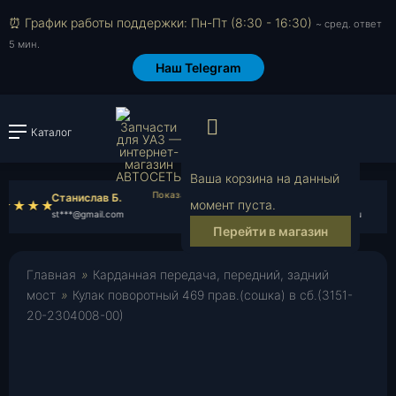
⏰ График работы поддержки: Пн-Пт (8:30 - 16:30)
~ сред. ответ
5 мин.
Наш Telegram
Просмотр корзи
Каталог
Войти или зарегистрировать
Ваша корзина на данный
Станислав Б.
Максим К.
момент пуста.
st***@gmail.com
ma***@mail.ru
Перейти в магазин
Главная
»
Карданная передача, передний, задний
мост
»
Кулак поворотный 469 прав.(сошка) в сб.(3151-
20-2304008-00)