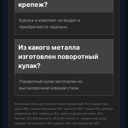
крепеж?
Крепеж в комплект не входит и
приобретается отдельно.
Из какого металла
изготовлен поворотный
кулак?
Поворотный кулак изготовлен из
высокопрочной кованой стали.
Ключевые слова для поиска: Кулак поворотный УАЗ, поворотный
кулак 469, поворотный кулак 3151, запчасти УАЗ, сошка УАЗ, рулевое
управление УАЗ, подвеска УАЗ, купить поворотный кулак, УАЗ
Хантер, УАЗ 469 запчасти, УАЗ 3151 запчасти, поворотный кулак
правый, автозапчасти УАЗ, ремонт УАЗ, обслуживание УАЗ