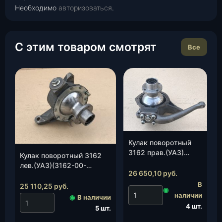
Необходимо
авторизоваться
.
С этим товаром смотрят
Все
Кулак поворотный
3162 прав.(УАЗ)
Кулак поворотный 3162
(3162-00-2304010-
лев.(УАЗ)(3162-00-
01), шт.
26 650,10
руб.
2304011-01), шт.
В
25 110,25
руб.
◉
наличии
◉
В наличии
4 шт.
5 шт.