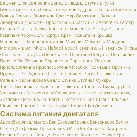
Башмак
Блок
Вал
Валик
Венец
Вкладыш
Втулка
Втулки
Гидрокомпенсатор
Гидронатяжитель
Гидроопора
Гидротолкатели
Гильза
Головка
Двигатель
Демпфер
Держатель
Детали
Диафрагма
Дроссель
Дроссельный
Заглушка
Звездочка
Картер
Клапан
Клапана
Кожух
Коленвал
Коллектор
Кольца
Кольцо
Комплект
Коромысло
Корпус
Кран
Кронштейн
Крышка
Маслонасос
Маслоотражатель
Маховик
Механизм
Молдинг
Моторкомплект
Муфта
Набор
Насос
Натяжитель
Натяжное
Опора
Ось
Палец
Патрубки
Переходник
Пластина
Подушка
Подшипник
Полушайба
Поршень
Поршневая
Поршневые
Привод
Приспособление
Приспособления
Пробка
Прокладка
Пружина
Пружины
РК
Радиатор
Ремень
Ресивер
Ролик
Ролики
Рычаг
Сальник
Сальниковая
Седло
Стойка
Ступица
Сухарь
Теплообменник
Термоклапан
Толкатели
Тройник
Труба
Трубка
Уплотнитель
Успокоители
Успокоитель
Фильтр
Флажки
Фланец
Храповик
Цепь
Шайба
Шатун
Шестерня
Шкив
Шланг
Шпилька
Шпильки
Шпонка
Штанга
Штифт
Штуцер
Щуп
Элемент
Система питания двигателя
Адсорбер
Акселератор
Бак
Бензозаборник
Бензонасос
Валик
Втулка
Диафрагма
Дроссельный
Игла
Карбюратор
Картридж
Клапан
Клапаны
Кольцо
Компенсатор
Комплект
Корпус
Кран