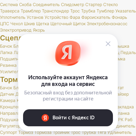
Система
Скоба
Соединитель
Спидометр
Стартер
Стекло
Траверса
Трамблер
Транспондер
Трос
Трубка
Тумблер
Указатель
Уплотнитель
Установ
Устройство
Фара
Фароискатель
Фонарь
ЦПС
Чехол
Шкив
Щетка
Щеточный
Щиток
Электробензонасос
Электропривод
Якорь
Сцепление
Бачок
Блок
Вилка
Втулка
Диск
Картер
Корзина
Корпус
Крышка
Лапка
Лапки
Манжета
Муфта
Накладка
Опора
Ось
Палец
Педаль
Подшипник
Поршень
Пресс
Пружина
Пыльник
РК
Раб
Рамка
Резинка
Рычаг
Скоба
Сцепление
Толкатель
Трубка
Тяга
Усилитель
Цилиндр
Шаровая
Шланг
Шток
Тормоза
Бачок
Блок
Вакуумный
Вал
Вилка
Винт
Втулка
Гидроагрегат
Датчик
Держатель
Диск
Жгут
Жидкость
Звено
Иммобилайзер
Камера
Клапан
Клин
Колодка
Колодки
Колпачок
Кольцо
Кронштейн
Крышка
Манжета
Маслоотражатель
Муфта
Накладка
Направляющая
Обойма
Опора
Опорный
Паста
Педаль
Планка
Подушка
Поршень
Привод
Проставка
Пружина
Пыльник
РК
Раб
Регулятор
Резинка
Рычаг
Сектор
Сигнальное
Скоба
Соединитель
Суппорт
Тормоз
Тормоза
Тройник
Трос
Трубка
Тяга
Удлинитель