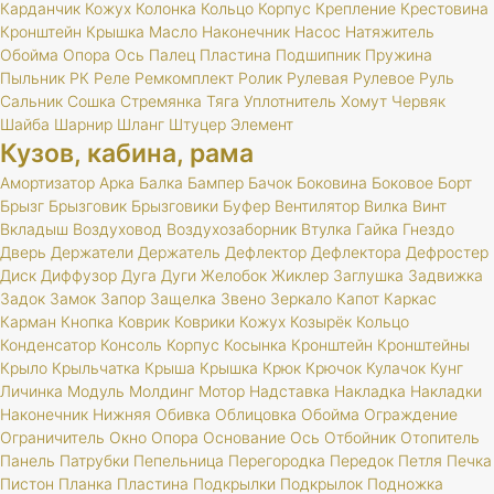
Карданчик
Кожух
Колонка
Кольцо
Корпус
Крепление
Крестовина
Кронштейн
Крышка
Масло
Наконечник
Насос
Натяжитель
Обойма
Опора
Ось
Палец
Пластина
Подшипник
Пружина
Пыльник
РК
Реле
Ремкомплект
Ролик
Рулевая
Рулевое
Руль
Сальник
Сошка
Стремянка
Тяга
Уплотнитель
Хомут
Червяк
Шайба
Шарнир
Шланг
Штуцер
Элемент
Кузов, кабина, рама
Амортизатор
Арка
Балка
Бампер
Бачок
Боковина
Боковое
Борт
Брызг
Брызговик
Брызговики
Буфер
Вентилятор
Вилка
Винт
Вкладыш
Воздуховод
Воздухозаборник
Втулка
Гайка
Гнездо
Дверь
Держатели
Держатель
Дефлектор
Дефлектора
Дефростер
Диск
Диффузор
Дуга
Дуги
Желобок
Жиклер
Заглушка
Задвижка
Задок
Замок
Запор
Защелка
Звено
Зеркало
Капот
Каркас
Карман
Кнопка
Коврик
Коврики
Кожух
Козырёк
Кольцо
Конденсатор
Консоль
Корпус
Косынка
Кронштейн
Кронштейны
Крыло
Крыльчатка
Крыша
Крышка
Крюк
Крючок
Кулачок
Кунг
Личинка
Модуль
Молдинг
Мотор
Надставка
Накладка
Накладки
Наконечник
Нижняя
Обивка
Облицовка
Обойма
Ограждение
Ограничитель
Окно
Опора
Основание
Ось
Отбойник
Отопитель
Панель
Патрубки
Пепельница
Перегородка
Передок
Петля
Печка
Пистон
Планка
Пластина
Подкрылки
Подкрылок
Подножка