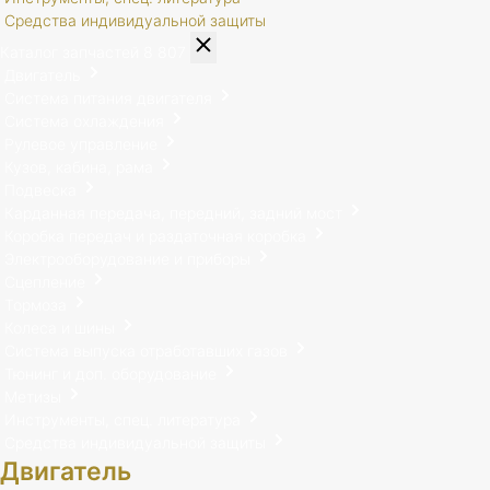
Средства индивидуальной защиты
Каталог запчастей
8 807
Двигатель
Система питания двигателя
Система охлаждения
Рулевое управление
Кузов, кабина, рама
Подвеска
Карданная передача, передний, задний мост
Коробка передач и раздаточная коробка
Электрооборудование и приборы
Сцепление
Тормоза
Колеса и шины
Система выпуска отработавших газов
Тюнинг и доп. оборудование
Метизы
Инструменты, спец. литература
Средства индивидуальной защиты
Двигатель