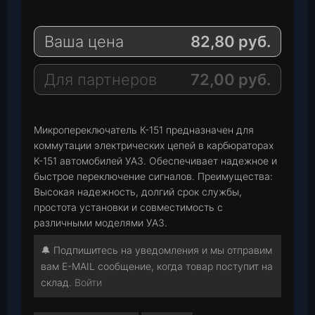
l
h
E
e
a
-
Ваша цена
82,80
руб.
g
t
M
r
s
a
a
A
i
Для партнеров
72,00
руб.
m
p
l
p
Микропереключатель К-151 предназначен для
коммутации электрических цепей в карбюраторах
К-151 автомобилей УАЗ. Обеспечивает надежное и
быстрое переключение сигналов. Преимущества:
Высокая надежность, долгий срок службы,
простота установки и совместимость с
различными моделями УАЗ.
🔔 Подпишитесь на уведомления и мы отправим
вам E-MAIL сообщение, когда товар поступит на
склад.
Войти