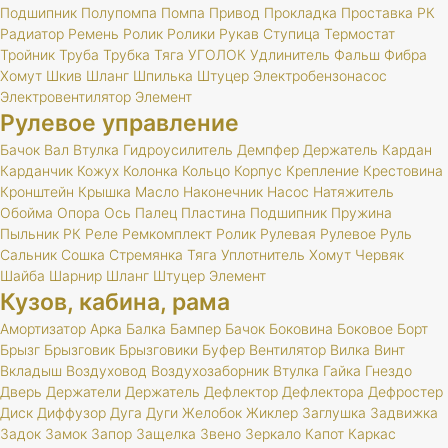
Подшипник
Полупомпа
Помпа
Привод
Прокладка
Проставка
РК
Радиатор
Ремень
Ролик
Ролики
Рукав
Ступица
Термостат
Тройник
Труба
Трубка
Тяга
УГОЛОК
Удлинитель
Фальш
Фибра
Хомут
Шкив
Шланг
Шпилька
Штуцер
Электробензонасос
Электровентилятор
Элемент
Рулевое управление
Бачок
Вал
Втулка
Гидроусилитель
Демпфер
Держатель
Кардан
Карданчик
Кожух
Колонка
Кольцо
Корпус
Крепление
Крестовина
Кронштейн
Крышка
Масло
Наконечник
Насос
Натяжитель
Обойма
Опора
Ось
Палец
Пластина
Подшипник
Пружина
Пыльник
РК
Реле
Ремкомплект
Ролик
Рулевая
Рулевое
Руль
Сальник
Сошка
Стремянка
Тяга
Уплотнитель
Хомут
Червяк
Шайба
Шарнир
Шланг
Штуцер
Элемент
Кузов, кабина, рама
Амортизатор
Арка
Балка
Бампер
Бачок
Боковина
Боковое
Борт
Брызг
Брызговик
Брызговики
Буфер
Вентилятор
Вилка
Винт
Вкладыш
Воздуховод
Воздухозаборник
Втулка
Гайка
Гнездо
Дверь
Держатели
Держатель
Дефлектор
Дефлектора
Дефростер
Диск
Диффузор
Дуга
Дуги
Желобок
Жиклер
Заглушка
Задвижка
Задок
Замок
Запор
Защелка
Звено
Зеркало
Капот
Каркас