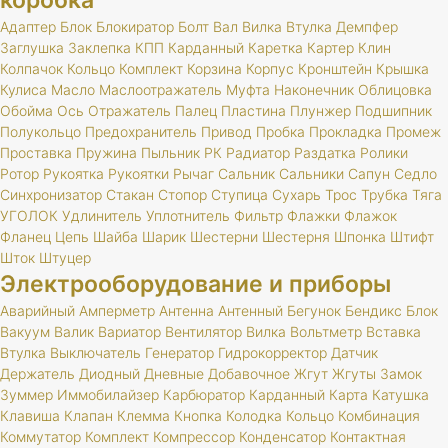
коробка
Адаптер
Блок
Блокиратор
Болт
Вал
Вилка
Втулка
Демпфер
Заглушка
Заклепка
КПП
Карданный
Каретка
Картер
Клин
Колпачок
Кольцо
Комплект
Корзина
Корпус
Кронштейн
Крышка
Кулиса
Масло
Маслоотражатель
Муфта
Наконечник
Облицовка
Обойма
Ось
Отражатель
Палец
Пластина
Плунжер
Подшипник
Полукольцо
Предохранитель
Привод
Пробка
Прокладка
Промеж
Проставка
Пружина
Пыльник
РК
Радиатор
Раздатка
Ролики
Ротор
Рукоятка
Рукоятки
Рычаг
Сальник
Сальники
Сапун
Седло
Синхронизатор
Стакан
Стопор
Ступица
Сухарь
Трос
Трубка
Тяга
УГОЛОК
Удлинитель
Уплотнитель
Фильтр
Флажки
Флажок
Фланец
Цепь
Шайба
Шарик
Шестерни
Шестерня
Шпонка
Штифт
Шток
Штуцер
Электрооборудование и приборы
Аварийный
Амперметр
Антенна
Антенный
Бегунок
Бендикс
Блок
Вакуум
Валик
Вариатор
Вентилятор
Вилка
Вольтметр
Вставка
Втулка
Выключатель
Генератор
Гидрокорректор
Датчик
Держатель
Диодный
Дневные
Добавочное
Жгут
Жгуты
Замок
Зуммер
Иммобилайзер
Карбюратор
Карданный
Карта
Катушка
Клавиша
Клапан
Клемма
Кнопка
Колодка
Кольцо
Комбинация
Коммутатор
Комплект
Компрессор
Конденсатор
Контактная