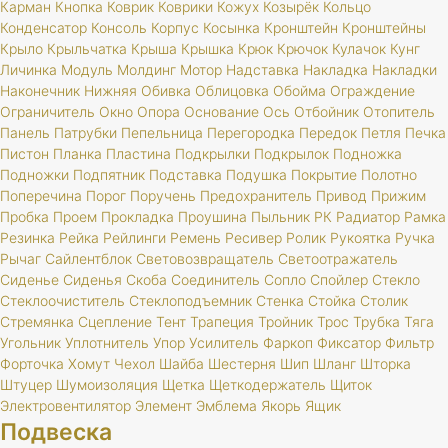
Карман
Кнопка
Коврик
Коврики
Кожух
Козырёк
Кольцо
Конденсатор
Консоль
Корпус
Косынка
Кронштейн
Кронштейны
Крыло
Крыльчатка
Крыша
Крышка
Крюк
Крючок
Кулачок
Кунг
Личинка
Модуль
Молдинг
Мотор
Надставка
Накладка
Накладки
Наконечник
Нижняя
Обивка
Облицовка
Обойма
Ограждение
Ограничитель
Окно
Опора
Основание
Ось
Отбойник
Отопитель
Панель
Патрубки
Пепельница
Перегородка
Передок
Петля
Печка
Пистон
Планка
Пластина
Подкрылки
Подкрылок
Подножка
Подножки
Подпятник
Подставка
Подушка
Покрытие
Полотно
Поперечина
Порог
Поручень
Предохранитель
Привод
Прижим
Пробка
Проем
Прокладка
Проушина
Пыльник
РК
Радиатор
Рамка
Резинка
Рейка
Рейлинги
Ремень
Ресивер
Ролик
Рукоятка
Ручка
Рычаг
Сайлентблок
Световозвращатель
Светоотражатель
Сиденье
Сиденья
Скоба
Соединитель
Сопло
Спойлер
Стекло
Стеклоочиститель
Стеклоподъемник
Стенка
Стойка
Столик
Стремянка
Сцепление
Тент
Трапеция
Тройник
Трос
Трубка
Тяга
Угольник
Уплотнитель
Упор
Усилитель
Фаркоп
Фиксатор
Фильтр
Форточка
Хомут
Чехол
Шайба
Шестерня
Шип
Шланг
Шторка
Штуцер
Шумоизоляция
Щетка
Щеткодержатель
Щиток
Электровентилятор
Элемент
Эмблема
Якорь
Ящик
Подвеска