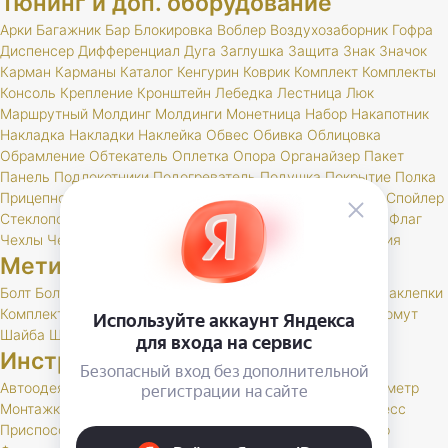
Тюнинг и доп. оборудование
Арки
Багажник
Бар
Блокировка
Воблер
Воздухозаборник
Гофра
Диспенсер
Дифференциал
Дуга
Заглушка
Защита
Знак
Значок
Карман
Карманы
Каталог
Кенгурин
Коврик
Комплект
Комплекты
Консоль
Крепление
Кронштейн
Лебедка
Лестница
Люк
Маршрутный
Молдинг
Молдинги
Монетница
Набор
Накапотник
Накладка
Накладки
Наклейка
Обвес
Обивка
Облицовка
Обрамление
Обтекатель
Оплетка
Опора
Органайзер
Пакет
Панель
Подлокотники
Подогреватель
Подушка
Покрытие
Полка
Прицепное
Проставка
Пружины
Пусковые
Расширитель
Спойлер
Стеклоподъемник
Стойки
Усилитель
Утеплитель
Фаркоп
Флаг
Чехлы
Чехол
Шелфтокер
Шноркель
Шторки
Шумоизоляция
Метизы
Болт
БолтСпец
Ввертыш
Винт
Гайка
Заглушка
Заклепка
Заклепки
Комплект
Палец
Пружина
Пряжка
РК
Скоба
Тавотница
Хомут
Шайба
Шпилька
Шплинт
Инструменты, спец. литература
Автоодеяло
Домкрат
Заглушка
Каталог
Ключ
Крюк
Манометр
Монтажка
Наконечник
Насос
Натяжитель
Переноска
Пресс
Приспособление
Руководство
Рукоятка
Схема
Трос
Упор