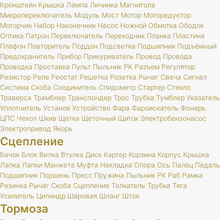
Кронштейн
Крышка
Лампа
Личинка
Магнитола
Микропереключатель
Модуль
Мост
Мотор
Моторедуктор
Моторчик
Набор
Наконечник
Насос
Ножной
Обмотка
Ободок
Оптика
Патрон
Переключатель
Переходник
Планка
Пластина
Плафон
Повторитель
Поддон
Подсветка
Подшипник
Подъёмный
Предохранитель
Прибор
Прикуриватель
Провод
Провода
Проводка
Проставка
Пульт
Пыльник
РК
Разъем
Регулятор
Резистор
Реле
Реостат
Решетка
Розетка
Рычаг
Свеча
Сигнал
Система
Скоба
Соединитель
Спидометр
Стартер
Стекло
Траверса
Трамблер
Транспондер
Трос
Трубка
Тумблер
Указатель
Уплотнитель
Установ
Устройство
Фара
Фароискатель
Фонарь
ЦПС
Чехол
Шкив
Щетка
Щеточный
Щиток
Электробензонасос
Электропривод
Якорь
Сцепление
Бачок
Блок
Вилка
Втулка
Диск
Картер
Корзина
Корпус
Крышка
Лапка
Лапки
Манжета
Муфта
Накладка
Опора
Ось
Палец
Педаль
Подшипник
Поршень
Пресс
Пружина
Пыльник
РК
Раб
Рамка
Резинка
Рычаг
Скоба
Сцепление
Толкатель
Трубка
Тяга
Усилитель
Цилиндр
Шаровая
Шланг
Шток
Тормоза