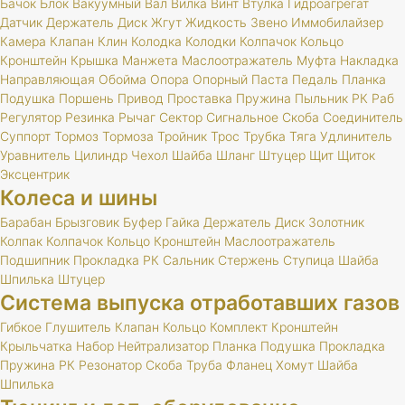
Бачок
Блок
Вакуумный
Вал
Вилка
Винт
Втулка
Гидроагрегат
Датчик
Держатель
Диск
Жгут
Жидкость
Звено
Иммобилайзер
Камера
Клапан
Клин
Колодка
Колодки
Колпачок
Кольцо
Кронштейн
Крышка
Манжета
Маслоотражатель
Муфта
Накладка
Направляющая
Обойма
Опора
Опорный
Паста
Педаль
Планка
Подушка
Поршень
Привод
Проставка
Пружина
Пыльник
РК
Раб
Регулятор
Резинка
Рычаг
Сектор
Сигнальное
Скоба
Соединитель
Суппорт
Тормоз
Тормоза
Тройник
Трос
Трубка
Тяга
Удлинитель
Уравнитель
Цилиндр
Чехол
Шайба
Шланг
Штуцер
Щит
Щиток
Эксцентрик
Колеса и шины
Барабан
Брызговик
Буфер
Гайка
Держатель
Диск
Золотник
Колпак
Колпачок
Кольцо
Кронштейн
Маслоотражатель
Подшипник
Прокладка
РК
Сальник
Стержень
Ступица
Шайба
Шпилька
Штуцер
Система выпуска отработавших газов
Гибкое
Глушитель
Клапан
Кольцо
Комплект
Кронштейн
Крыльчатка
Набор
Нейтрализатор
Планка
Подушка
Прокладка
Пружина
РК
Резонатор
Скоба
Труба
Фланец
Хомут
Шайба
Шпилька