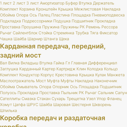
1 лист
2 лист
3 лист
Амортизатор
Буфер
Втулка
Держатель
Комплект
Корзина
Кронштейн
Крышка
Межлистовая
Накладка
Обойма
Опора
Ось
Палец
Пластина
Площадка
Пневмоподвеска
Подкладка
Подрессорники
Подушка
Подшипник
Прокладка
Проставка
Проушина
Пружина
Пружины
РК
Ремень
Рессора
Рычаг
Сайлентблок
Стойка
Стремянка
Трубка
Тяга
Фиксатор
Чашка
Шайба
Шарнир
Штанга
Щека
Карданная передача, передний,
задний мост
Вал
Вилка
Вкладыш
Втулка
Гайка
Гл
Главная
Дифференциал
Заглушка
Карданный
Картер
Картридж
Клин
Колодка
Кольцо
Комплект
Кондуктор
Корпус
Крестовина
Крышка
Кулак
Манжета
Маслоотражатель
Мост
Муфта
Муфты
Накладка
Наконечник
Обойма
Омыватель
Опора
Опорник
Ось
Площадка
Подшипник
Полуось
Прокладка
Проставка
Пыльник
РК
Рычаг
Сальник
Сапун
Сателлиты
Смазка
Стакан
Сухарь
Трещетка
Узел
Упор
Фланец
Хомут
Цапфа
ШРУС
Шайба
Шаровая
Шестерня
Шкворень
Шпилька
Коробка передач и раздаточная