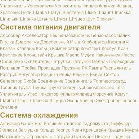
Уплотнитель
Успокоители
Успокоитель
Фильтр
Флажки
Фланец
Храповик
Цепь
Шайба
Шатун
Шестерня
Шкив
Шланг
Шпилька
Шпильки
Шпонка
Штанга
Штифт
Штуцер
Щуп
Элемент
Система питания двигателя
Адсорбер
Акселератор
Бак
Бензозаборник
Бензонасос
Валик
Втулка
Диафрагма
Дроссельный
Игла
Карбюратор
Картридж
Клапан
Клапаны
Кольцо
Компенсатор
Комплект
Корпус
Кран
Крепление
Кронштейн
Крышка
Масло
Муфта
Наконечник
Насос
Облицовка
Охладитель
Патрубки
Патрубок
Педаль
Переходник
Поплавок
Пробка
Прокладка
Пружина
РК
Рампа
Распылитель
Раструб
Регулятор
Резинка
Рейка
Ремень
Рычаг
Сектор
Сепаратор
Скоба
Соединение
Соединитель
Топливопровод
Тройник
Труба
Трубка
Трубопровод
Турбокомпрессор
Тяга
Уплотнитель
Упор
Фиксатор
Фильтр
Фланец
Форсунка
Хомут
Шайба
Шланг
Шпилька
Штуцер
Экономайзер
Электробензонасос
Элемент
Система охлаждения
Антифриз
Бачок
Вал
Валик
Вентилятор
Гидромуфта
Диффузор
Жалюзи
Заглушка
Кольцо
Корпус
Кран
Кронштейн
Крышка
Муфта
Натяжитель
Отражатель
Патрубки
Патрубок
Пистон
Подушка