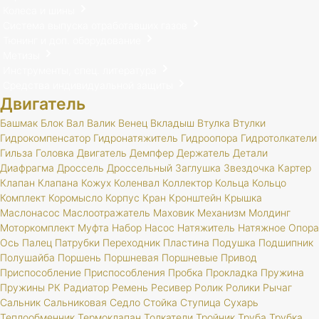
Колеса и шины
Система выпуска отработавших газов
Тюнинг и доп. оборудование
Метизы
Инструменты, спец. литература
Средства индивидуальной защиты
Двигатель
Башмак
Блок
Вал
Валик
Венец
Вкладыш
Втулка
Втулки
Гидрокомпенсатор
Гидронатяжитель
Гидроопора
Гидротолкатели
Гильза
Головка
Двигатель
Демпфер
Держатель
Детали
Диафрагма
Дроссель
Дроссельный
Заглушка
Звездочка
Картер
Клапан
Клапана
Кожух
Коленвал
Коллектор
Кольца
Кольцо
Комплект
Коромысло
Корпус
Кран
Кронштейн
Крышка
Маслонасос
Маслоотражатель
Маховик
Механизм
Молдинг
Моторкомплект
Муфта
Набор
Насос
Натяжитель
Натяжное
Опора
Ось
Палец
Патрубки
Переходник
Пластина
Подушка
Подшипник
Полушайба
Поршень
Поршневая
Поршневые
Привод
Приспособление
Приспособления
Пробка
Прокладка
Пружина
Пружины
РК
Радиатор
Ремень
Ресивер
Ролик
Ролики
Рычаг
Сальник
Сальниковая
Седло
Стойка
Ступица
Сухарь
Теплообменник
Термоклапан
Толкатели
Тройник
Труба
Трубка