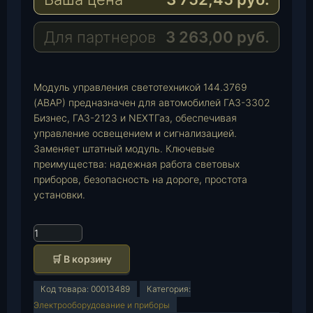
r
s
a
a
A
i
Для партнеров
3 263,00
руб.
m
p
l
p
Модуль управления светотехникой 144.3769
(АВАР) предназначен для автомобилей ГАЗ-3302
Бизнес, ГАЗ-2123 и NEXTГаз, обеспечивая
управление освещением и сигнализацией.
Заменяет штатный модуль. Ключевые
преимущества: надежная работа световых
приборов, безопасность на дороге, простота
установки.
К
о
🛒 В корзину
л
и
Код товара:
00013489
Категория:
ч
Электрооборудование и приборы
е