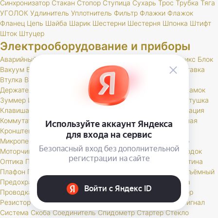
Синхронизатор
Стакан
Стопор
Ступица
Сухарь
Трос
Трубка
Тяга
УГОЛОК
Удлинитель
Уплотнитель
Фильтр
Флажки
Флажок
Фланец
Цепь
Шайба
Шарик
Шестерни
Шестерня
Шпонка
Штифт
Шток
Штуцер
Электрооборудование и приборы
Аварийный
Амперметр
Антенна
Антенный
Бегунок
Бендикс
Блок
Вакуум
Валик
Вариатор
Вентилятор
Вилка
Вольтметр
Вставка
Втулка
Выключатель
Генератор
Гидрокорректор
Датчик
Держатель
Диодный
Дневные
Добавочное
Жгут
Жгуты
Замок
Зуммер
Иммобилайзер
Карбюратор
Карданный
Карта
Катушка
Клавиша
Клапан
Клемма
Кнопка
Колодка
Кольцо
Комбинация
Коммутатор
Комплект
Компрессор
Конденсатор
Контактная
Кронштейн
Крышка
Лампа
Личинка
Магнитола
Микропереключатель
Модуль
Мост
Мотор
Моторедуктор
Моторчик
Набор
Наконечник
Насос
Ножной
Обмотка
Ободок
Оптика
Патрон
Переключатель
Переходник
Планка
Пластина
Плафон
Повторитель
Поддон
Подсветка
Подшипник
Подъёмный
Предохранитель
Прибор
Прикуриватель
Провод
Провода
Проводка
Проставка
Пульт
Пыльник
РК
Разъем
Регулятор
Резистор
Реле
Реостат
Решетка
Розетка
Рычаг
Свеча
Сигнал
Система
Скоба
Соединитель
Спидометр
Стартер
Стекло