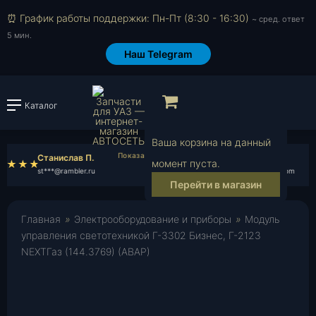
⏰ График работы поддержки: Пн-Пт (8:30 - 16:30)
~ сред. ответ
5 мин.
Наш Telegram
Просмотр корзи
Каталог
Войти или зарегистрировать
Ваша корзина на данный
Станислав П.
Денис Ч.
момент пуста.
st***@rambler.ru
de***@gmail.com
Перейти в магазин
Главная
»
Электрооборудование и приборы
»
Модуль
управления светотехникой Г-3302 Бизнес, Г-2123
NEXTГаз (144.3769) (АВАР)