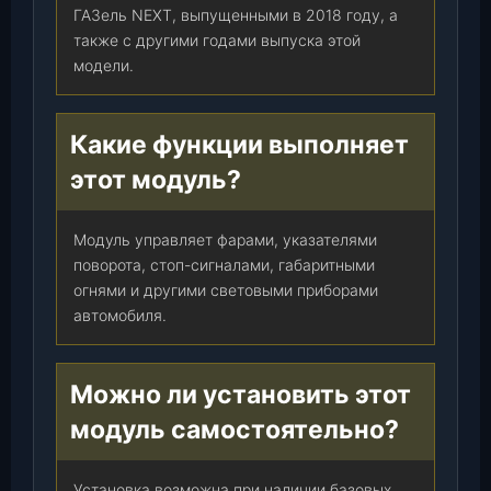
В
ГАЗель NEXT, выпущенными в 2018 году, а
А
также с другими годами выпуска этой
Р
модели.
)
,
ш
Какие функции выполняет
т
этот модуль?
.
Модуль управляет фарами, указателями
поворота, стоп-сигналами, габаритными
огнями и другими световыми приборами
автомобиля.
Можно ли установить этот
модуль самостоятельно?
Установка возможна при наличии базовых