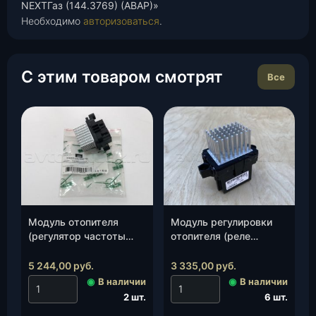
NEXTГаз (144.3769) (АВАР)»
Необходимо
авторизоваться
.
С этим товаром смотрят
Все
Модуль отопителя
Модуль регулировки
(регулятор частоты
отопителя (реле
вращения)»Патриот» (с
скорости вращения)
05. 2012 г.)(3163-00-
УАЗ PATRIOT нов. обр.
5 244,00
руб.
3 335,00
руб.
8101092-30)
«BOSCH» (F 011 500
◉
В наличии
◉
В наличии
(29406031), шт.
144) (3163-00-
2 шт.
6 шт.
8101092-50, шт.