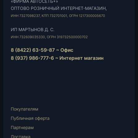
«ФИРМА АВТОСЕТЬ+»
ОПТОВО РОЗНИЧНЫЙ ИНТЕРНЕТ-МАГАЗИН,
ИНН 7327098237, КПП 732701001, ОГРН 1217300005670
ИП МАРТЫНОВ Д. С.
ИНН 732609035330, ОГРН 319732500000702
8 (8422) 63-59-87 ~ Офис
8 (937) 986-777-6 ~ Интернет магазин
Instagram
vk.com
Telegram
WhatsApp
E-
Mail
Покупателям
Публичная оферта
Партнерам
Доставка