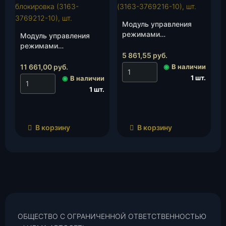
Модуль управления
режимами
Модуль управления
раздаточной коробки
режимами
(56.3769-240)(3163-
5 861,55
руб.
раздаточной коробки
3769216-10), шт.
(56.3769-200)
11 661,00
руб.
◉
В наличии
блокировка (3163-
1 шт.
◉
В наличии
3769212-10), шт.
1 шт.
В корзину
В корзину
ОБЩЕСТВО С ОГРАНИЧЕННОЙ ОТВЕТСТВЕННОСТЬЮ