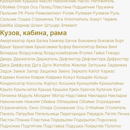
Кронштейн
Крышка
Масло
Наконечник
Насос
Натяжитель
Обойма
Опора
Ось
Палец
Пластина
Подшипник
Пружина
Пыльник
РК
Реле
Ремкомплект
Ролик
Рулевая
Рулевое
Руль
Сальник
Сошка
Стремянка
Тяга
Уплотнитель
Хомут
Червяк
Шайба
Шарнир
Шланг
Штуцер
Элемент
Кузов, кабина, рама
Амортизатор
Арка
Балка
Бампер
Бачок
Боковина
Боковое
Борт
Брызг
Брызговик
Брызговики
Буфер
Вентилятор
Вилка
Винт
Вкладыш
Воздуховод
Воздухозаборник
Втулка
Гайка
Гнездо
Дверь
Держатели
Держатель
Дефлектор
Дефлектора
Дефростер
Диск
Диффузор
Дуга
Дуги
Желобок
Жиклер
Заглушка
Задвижка
Задок
Замок
Запор
Защелка
Звено
Зеркало
Капот
Каркас
Карман
Кнопка
Коврик
Коврики
Кожух
Козырёк
Кольцо
Конденсатор
Консоль
Корпус
Косынка
Кронштейн
Кронштейны
Крыло
Крыльчатка
Крыша
Крышка
Крюк
Крючок
Кулачок
Кунг
Личинка
Модуль
Молдинг
Мотор
Надставка
Накладка
Накладки
Наконечник
Нижняя
Обивка
Облицовка
Обойма
Ограждение
Ограничитель
Окно
Опора
Основание
Ось
Отбойник
Отопитель
Панель
Патрубки
Пепельница
Перегородка
Передок
Петля
Печка
Пистон
Планка
Пластина
Подкрылки
Подкрылок
Подножка
Подножки
Подпятник
Подставка
Подушка
Покрытие
Полотно