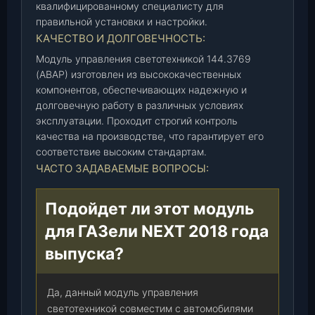
квалифицированному специалисту для
N
правильной установки и настройки.
E
КАЧЕСТВО И ДОЛГОВЕЧНОСТЬ:
X
T
Модуль управления светотехникой 144.3769
Г
(АВАР) изготовлен из высококачественных
а
компонентов, обеспечивающих надежную и
долговечную работу в различных условиях
з
эксплуатации. Проходит строгий контроль
(
качества на производстве, что гарантирует его
1
соответствие высоким стандартам.
4
ЧАСТО ЗАДАВАЕМЫЕ ВОПРОСЫ:
4
.
3
Подойдет ли этот модуль
7
для ГАЗели NEXT 2018 года
6
выпуска?
9
)
(
Да, данный модуль управления
А
светотехникой совместим с автомобилями