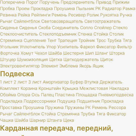
Поперечина
Порог
Поручень
Предохранитель
Привод
Прижим
Пробка
Проем
Прокладка
Проушина
Пыльник
РК
Радиатор
Рамка
Резинка
Рейка
Рейлинги
Ремень
Ресивер
Ролик
Рукоятка
Ручка
Рычаг
Сайлентблок
Световозвращатель
Светоотражатель
Сиденье
Сиденья
Скоба
Соединитель
Сопло
Спойлер
Стекло
Стеклоочиститель
Стеклоподъемник
Стенка
Стойка
Столик
Стремянка
Сцепление
Тент
Трапеция
Тройник
Трос
Трубка
Тяга
Угольник
Уплотнитель
Упор
Усилитель
Фаркоп
Фиксатор
Фильтр
Форточка
Хомут
Чехол
Шайба
Шестерня
Шип
Шланг
Шторка
Штуцер
Шумоизоляция
Щетка
Щеткодержатель
Щиток
Электровентилятор
Элемент
Эмблема
Якорь
Ящик
Подвеска
1 лист
2 лист
3 лист
Амортизатор
Буфер
Втулка
Держатель
Комплект
Корзина
Кронштейн
Крышка
Межлистовая
Накладка
Обойма
Опора
Ось
Палец
Пластина
Площадка
Пневмоподвеска
Подкладка
Подрессорники
Подушка
Подшипник
Прокладка
Проставка
Проушина
Пружина
Пружины
РК
Ремень
Рессора
Рычаг
Сайлентблок
Стойка
Стремянка
Трубка
Тяга
Фиксатор
Чашка
Шайба
Шарнир
Штанга
Щека
Карданная передача, передний,