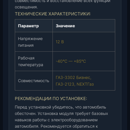
й
совместимость и восстановление всех функций
Г
освещения.
-
ТЕХНИЧЕСКИЕ ХАРАКТЕРИСТИКИ:
3
Параметр
Значение
3
0
Напряжение
2
12 В
питания
Б
и
Рабочая
з
-40°C — +85°C
температура
н
е
ГАЗ-3302 Бизнес,
с
Совместимость
ГАЗ-2123, NEXTГаз
,
Г
РЕКОМЕНДАЦИИ ПО УСТАНОВКЕ:
-
2
Перед установкой убедитесь, что автомобиль
обесточен. Установка модуля требует базовых
1
навыков работы с электрооборудованием
2
автомобиля. Рекомендуется обратиться к
3