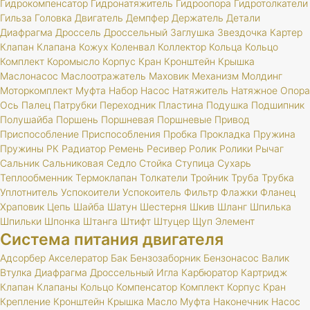
Гидрокомпенсатор
Гидронатяжитель
Гидроопора
Гидротолкатели
Гильза
Головка
Двигатель
Демпфер
Держатель
Детали
Диафрагма
Дроссель
Дроссельный
Заглушка
Звездочка
Картер
Клапан
Клапана
Кожух
Коленвал
Коллектор
Кольца
Кольцо
Комплект
Коромысло
Корпус
Кран
Кронштейн
Крышка
Маслонасос
Маслоотражатель
Маховик
Механизм
Молдинг
Моторкомплект
Муфта
Набор
Насос
Натяжитель
Натяжное
Опора
Ось
Палец
Патрубки
Переходник
Пластина
Подушка
Подшипник
Полушайба
Поршень
Поршневая
Поршневые
Привод
Приспособление
Приспособления
Пробка
Прокладка
Пружина
Пружины
РК
Радиатор
Ремень
Ресивер
Ролик
Ролики
Рычаг
Сальник
Сальниковая
Седло
Стойка
Ступица
Сухарь
Теплообменник
Термоклапан
Толкатели
Тройник
Труба
Трубка
Уплотнитель
Успокоители
Успокоитель
Фильтр
Флажки
Фланец
Храповик
Цепь
Шайба
Шатун
Шестерня
Шкив
Шланг
Шпилька
Шпильки
Шпонка
Штанга
Штифт
Штуцер
Щуп
Элемент
Система питания двигателя
Адсорбер
Акселератор
Бак
Бензозаборник
Бензонасос
Валик
Втулка
Диафрагма
Дроссельный
Игла
Карбюратор
Картридж
Клапан
Клапаны
Кольцо
Компенсатор
Комплект
Корпус
Кран
Крепление
Кронштейн
Крышка
Масло
Муфта
Наконечник
Насос