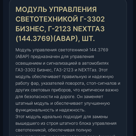
а
МОДУЛЬ УПРАВЛЕНИЯ
в
л
СВЕТОТЕХНИКОЙ Г-3302
е
БИЗНЕС, Г-2123 NEXTГАЗ
н
(144.3769)(АВАР), ШТ.
и
я
Модуль управления светотехникой 144.3769
с
(АВАР) предназначен для управления
в
освещением и сигнализацией в автомобилях
е
ГАЗ-3302 Бизнес, ГАЗ-2123 и NEXTГаз. Этот
т
модуль обеспечивает правильную и надежную
о
работу фар, указателей поворота, стоп-сигналов и
т
других световых приборов, что критически важно
е
для безопасности на дороге. Он заменяет
х
штатный модуль и обеспечивает улучшенную
н
функциональность и надежность.
и
Этот модуль идеально подходит для замены
к
вышедшего из строя штатного блока управления
о
светотехникой, обеспечивая полную