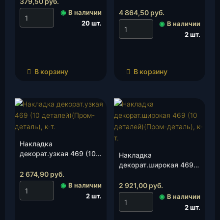
8405045-02), шт.
379,50
руб.
Пикап (к-т 4 шт)( 2363-
00-8534020/22/23/24)
◉
В наличии
4 864,50
руб.
(Пром-деталь), шт.
20 шт.
◉
В наличии
2 шт.
В корзину
В корзину
Накладка
декорат.узкая 469 (10
Накладка
деталей)(Пром-
декорат.широкая 469
деталь), к-т.
2 674,90
руб.
(10 деталей)(Пром-
деталь), к-т.
◉
В наличии
2 921,00
руб.
2 шт.
◉
В наличии
2 шт.