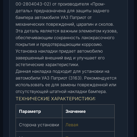
00-2804043-02) от производителя «Пром-
м
деталь» предназначена для защиты заднего
п
бампера автомобиля УАЗ Патриот от
е
механических повреждений, царапин и сколов.
р
Эта деталь является важным элементом кузова,
а
обеспечивающим сохранность лакокрасочного
л
покрытия и предотвращающим коррозию.
е
Установка накладки придает автомобилю
в
завершенный внешний вид и улучшает его
.
эстетические характеристики.
(
Данная накладка подходит для установки на
3
автомобили УАЗ Патриот (3163). Рекомендуется
1
использовать ее для замены поврежденной или
6
отсутствующей штатной накладки бампера.
3
ТЕХНИЧЕСКИЕ ХАРАКТЕРИСТИКИ:
-
0
Параметр
Значение
0
-
Сторона установки
Левая
2