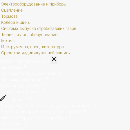
Электрооборудование и приборы
Сцепление
Тормоза
Колеса и шины
Система выпуска отработавших газов
Тюнинг и доп. оборудование
Метизы
Инструменты, спец. литература
Средства индивидуальной защиты
Каталог запчастей
8 807
Двигатель
Система питания двигателя
Система охлаждения
Рулевое управление
Кузов, кабина, рама
Подвеска
Карданная передача, передний, задний мост
Коробка передач и раздаточная коробка
Электрооборудование и приборы
Сцепление
Тормоза