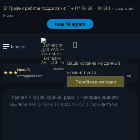
⏰ График работы поддержки: Пн-Пт (8:30 - 16:30)
~ сред. ответ
5 мин.
Наш Telegram
Просмотр корзи
Каталог
Войти или зарегистрировать
Ваша корзина на данный
Иван Б.
Денис Ч.
момент пуста.
iv***@gmail.com
de***@gmail.com
Перейти в магазин
Главная
»
Кузов, кабина, рама
»
Накладка заднего
бампера лев.(3163-00-2804043-02) (Пром-деталь)