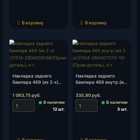
В корзину
В корзину
Накладка заднего
Накладка заднего
бампера 469 (из 2-х)
бампера 469 внутр.(из
(31514-2804059/58)
2-х)(31514-
(Пром-деталь), к-т.
2804071/70-10)(Пром-
1 063,75
руб.
335,80
руб.
деталь), к-т.
◉
В наличии
◉
В наличии
12 шт.
3 шт.
В корзину
В корзину