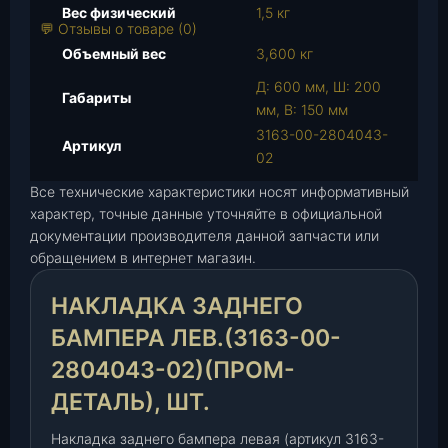
а
Вес физический
1,5 кг
р
💬 Отзывы о товаре (0)
а
Объемный вес
3,600 кг
Н
Д: 600 мм, Ш: 200
а
Габариты
мм, В: 150 мм
к
3163-00-2804043-
л
Артикул
02
а
д
Все технические характеристики носят информативный
к
характер, точные данные уточняйте в официальной
а
документации производителя данной запчасти или
з
обращением в интернет магазин.
а
НАКЛАДКА ЗАДНЕГО
д
н
БАМПЕРА ЛЕВ.(3163-00-
е
2804043-02)(ПРОМ-
г
о
ДЕТАЛЬ), ШТ.
б
Накладка заднего бампера левая (артикул 3163-
а