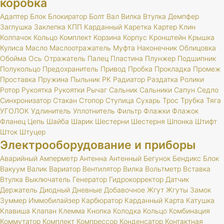
коробка
Адаптер
Блок
Блокиратор
Болт
Вал
Вилка
Втулка
Демпфер
Заглушка
Заклепка
КПП
Карданный
Каретка
Картер
Клин
Колпачок
Кольцо
Комплект
Корзина
Корпус
Кронштейн
Крышка
Кулиса
Масло
Маслоотражатель
Муфта
Наконечник
Облицовка
Обойма
Ось
Отражатель
Палец
Пластина
Плунжер
Подшипник
Полукольцо
Предохранитель
Привод
Пробка
Прокладка
Промеж
Проставка
Пружина
Пыльник
РК
Радиатор
Раздатка
Ролики
Ротор
Рукоятка
Рукоятки
Рычаг
Сальник
Сальники
Сапун
Седло
Синхронизатор
Стакан
Стопор
Ступица
Сухарь
Трос
Трубка
Тяга
УГОЛОК
Удлинитель
Уплотнитель
Фильтр
Флажки
Флажок
Фланец
Цепь
Шайба
Шарик
Шестерни
Шестерня
Шпонка
Штифт
Шток
Штуцер
Электрооборудование и приборы
Аварийный
Амперметр
Антенна
Антенный
Бегунок
Бендикс
Блок
Вакуум
Валик
Вариатор
Вентилятор
Вилка
Вольтметр
Вставка
Втулка
Выключатель
Генератор
Гидрокорректор
Датчик
Держатель
Диодный
Дневные
Добавочное
Жгут
Жгуты
Замок
Зуммер
Иммобилайзер
Карбюратор
Карданный
Карта
Катушка
Клавиша
Клапан
Клемма
Кнопка
Колодка
Кольцо
Комбинация
Коммутатор
Комплект
Компрессор
Конденсатор
Контактная