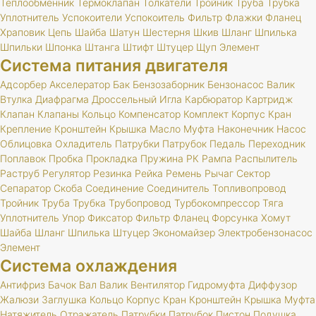
Теплообменник
Термоклапан
Толкатели
Тройник
Труба
Трубка
Уплотнитель
Успокоители
Успокоитель
Фильтр
Флажки
Фланец
Храповик
Цепь
Шайба
Шатун
Шестерня
Шкив
Шланг
Шпилька
Шпильки
Шпонка
Штанга
Штифт
Штуцер
Щуп
Элемент
Система питания двигателя
Адсорбер
Акселератор
Бак
Бензозаборник
Бензонасос
Валик
Втулка
Диафрагма
Дроссельный
Игла
Карбюратор
Картридж
Клапан
Клапаны
Кольцо
Компенсатор
Комплект
Корпус
Кран
Крепление
Кронштейн
Крышка
Масло
Муфта
Наконечник
Насос
Облицовка
Охладитель
Патрубки
Патрубок
Педаль
Переходник
Поплавок
Пробка
Прокладка
Пружина
РК
Рампа
Распылитель
Раструб
Регулятор
Резинка
Рейка
Ремень
Рычаг
Сектор
Сепаратор
Скоба
Соединение
Соединитель
Топливопровод
Тройник
Труба
Трубка
Трубопровод
Турбокомпрессор
Тяга
Уплотнитель
Упор
Фиксатор
Фильтр
Фланец
Форсунка
Хомут
Шайба
Шланг
Шпилька
Штуцер
Экономайзер
Электробензонасос
Элемент
Система охлаждения
Антифриз
Бачок
Вал
Валик
Вентилятор
Гидромуфта
Диффузор
Жалюзи
Заглушка
Кольцо
Корпус
Кран
Кронштейн
Крышка
Муфта
Натяжитель
Отражатель
Патрубки
Патрубок
Пистон
Подушка