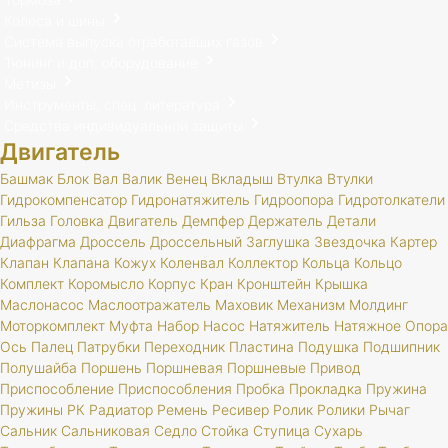
Колеса и шины
Система выпуска отработавших газов
Тюнинг и доп. оборудование
Метизы
Инструменты, спец. литература
Средства индивидуальной защиты
Двигатель
Башмак
Блок
Вал
Валик
Венец
Вкладыш
Втулка
Втулки
Гидрокомпенсатор
Гидронатяжитель
Гидроопора
Гидротолкатели
Гильза
Головка
Двигатель
Демпфер
Держатель
Детали
Диафрагма
Дроссель
Дроссельный
Заглушка
Звездочка
Картер
Клапан
Клапана
Кожух
Коленвал
Коллектор
Кольца
Кольцо
Комплект
Коромысло
Корпус
Кран
Кронштейн
Крышка
Маслонасос
Маслоотражатель
Маховик
Механизм
Молдинг
Моторкомплект
Муфта
Набор
Насос
Натяжитель
Натяжное
Опора
Ось
Палец
Патрубки
Переходник
Пластина
Подушка
Подшипник
Полушайба
Поршень
Поршневая
Поршневые
Привод
Приспособление
Приспособления
Пробка
Прокладка
Пружина
Пружины
РК
Радиатор
Ремень
Ресивер
Ролик
Ролики
Рычаг
Сальник
Сальниковая
Седло
Стойка
Ступица
Сухарь