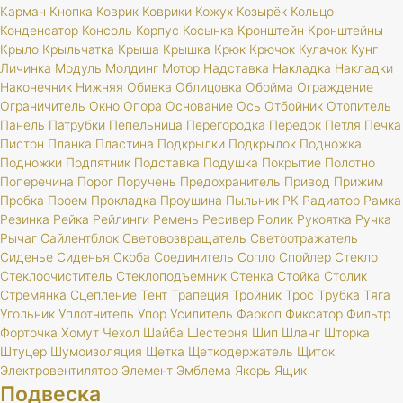
Карман
Кнопка
Коврик
Коврики
Кожух
Козырёк
Кольцо
Конденсатор
Консоль
Корпус
Косынка
Кронштейн
Кронштейны
Крыло
Крыльчатка
Крыша
Крышка
Крюк
Крючок
Кулачок
Кунг
Личинка
Модуль
Молдинг
Мотор
Надставка
Накладка
Накладки
Наконечник
Нижняя
Обивка
Облицовка
Обойма
Ограждение
Ограничитель
Окно
Опора
Основание
Ось
Отбойник
Отопитель
Панель
Патрубки
Пепельница
Перегородка
Передок
Петля
Печка
Пистон
Планка
Пластина
Подкрылки
Подкрылок
Подножка
Подножки
Подпятник
Подставка
Подушка
Покрытие
Полотно
Поперечина
Порог
Поручень
Предохранитель
Привод
Прижим
Пробка
Проем
Прокладка
Проушина
Пыльник
РК
Радиатор
Рамка
Резинка
Рейка
Рейлинги
Ремень
Ресивер
Ролик
Рукоятка
Ручка
Рычаг
Сайлентблок
Световозвращатель
Светоотражатель
Сиденье
Сиденья
Скоба
Соединитель
Сопло
Спойлер
Стекло
Стеклоочиститель
Стеклоподъемник
Стенка
Стойка
Столик
Стремянка
Сцепление
Тент
Трапеция
Тройник
Трос
Трубка
Тяга
Угольник
Уплотнитель
Упор
Усилитель
Фаркоп
Фиксатор
Фильтр
Форточка
Хомут
Чехол
Шайба
Шестерня
Шип
Шланг
Шторка
Штуцер
Шумоизоляция
Щетка
Щеткодержатель
Щиток
Электровентилятор
Элемент
Эмблема
Якорь
Ящик
Подвеска