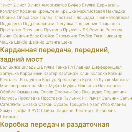
1 лист
2 лист
3 лист
Амортизатор
Буфер
Втулка
Держатель
Комплект
Корзина
Кронштейн
Крышка
Межлистовая
Накладка
Обойма
Опора
Ось
Палец
Пластина
Площадка
Пневмоподвеска
Подкладка
Подрессорники
Подушка
Подшипник
Прокладка
Проставка
Проушина
Пружина
Пружины
РК
Ремень
Рессора
Рычаг
Сайлентблок
Стойка
Стремянка
Трубка
Тяга
Фиксатор
Чашка
Шайба
Шарнир
Штанга
Щека
Карданная передача, передний,
задний мост
Вал
Вилка
Вкладыш
Втулка
Гайка
Гл
Главная
Дифференциал
Заглушка
Карданный
Картер
Картридж
Клин
Колодка
Кольцо
Комплект
Кондуктор
Корпус
Крестовина
Крышка
Кулак
Манжета
Маслоотражатель
Мост
Муфта
Муфты
Накладка
Наконечник
Обойма
Омыватель
Опора
Опорник
Ось
Площадка
Подшипник
Полуось
Прокладка
Проставка
Пыльник
РК
Рычаг
Сальник
Сапун
Сателлиты
Смазка
Стакан
Сухарь
Трещетка
Узел
Упор
Фланец
Хомут
Цапфа
ШРУС
Шайба
Шаровая
Шестерня
Шкворень
Шпилька
Коробка передач и раздаточная