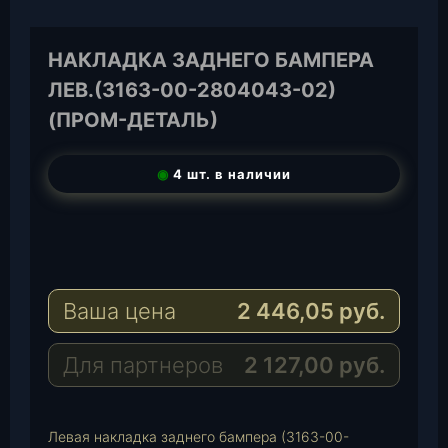
НАКЛАДКА ЗАДНЕГО БАМПЕРА
ЛЕВ.(3163-00-2804043-02)
(ПРОМ-ДЕТАЛЬ)
◉
4 шт. в наличии
T
e
W
l
h
E
e
a
-
Ваша цена
2 446,05
руб.
g
t
M
r
s
a
a
A
i
Для партнеров
2 127,00
руб.
m
p
l
p
Левая накладка заднего бампера (3163-00-