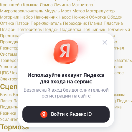
Кронштейн
Крышка
Лампа
Личинка
Магнитола
Микропереключатель
Модуль
Мост
Мотор
Моторедуктор
Моторчик
Набор
Наконечник
Насос
Ножной
Обмотка
Ободок
Оптика
Патрон
Переключатель
Переходник
Планка
Пластина
Плафон
Повторитель
Поддон
Подсветка
Подшипник
Подъёмный
Предохранитель
Прибор
Прикуриватель
Провод
Провода
Проводка
Проставка
Пульт
Пыльник
РК
Разъем
Регулятор
Резистор
Реле
Реостат
Решетка
Розетка
Рычаг
Свеча
Сигнал
Система
Скоба
Соединитель
Спидометр
Стартер
Стекло
Траверса
Трамблер
Транспондер
Трос
Трубка
Тумблер
Указатель
Уплотнитель
Установ
Устройство
Фара
Фароискатель
Фонарь
ЦПС
Чехол
Шкив
Щетка
Щеточный
Щиток
Электробензонасос
Электропривод
Якорь
Сцепление
Бачок
Блок
Вилка
Втулка
Диск
Картер
Корзина
Корпус
Крышка
Лапка
Лапки
Манжета
Муфта
Накладка
Опора
Ось
Палец
Педаль
Подшипник
Поршень
Пресс
Пружина
Пыльник
РК
Раб
Рамка
Резинка
Рычаг
Скоба
Сцепление
Толкатель
Трубка
Тяга
Усилитель
Цилиндр
Шаровая
Шланг
Шток
Тормоза