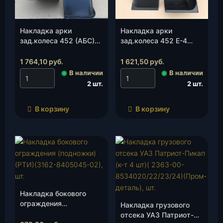
Накладка арки
Накладка арки
зад.колеса 452 (АБС)
зад.колеса 452 Е-4
(Пром-деталь), к-т.
(АБС)(Пром-деталь), к-
т.
1 764,10
руб.
1 621,50
руб.
◉
В наличии
◉
В наличии
2 шт.
2 шт.
В корзину
В корзину
Накладка бокового
ограждения
Накладка грузового
(подножки)(РТИ)(3162-
отсека УАЗ Патриот-