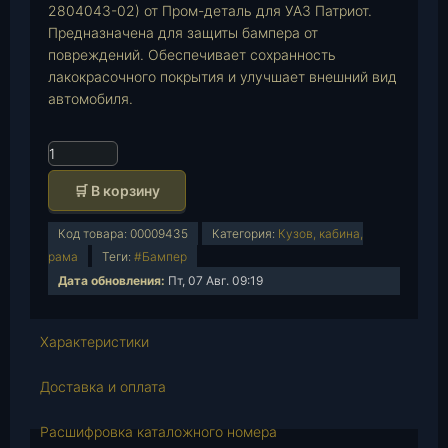
2804043-02) от Пром-деталь для УАЗ Патриот.
Предназначена для защиты бампера от
повреждений. Обеспечивает сохранность
лакокрасочного покрытия и улучшает внешний вид
автомобиля.
К
о
🛒 В корзину
л
и
Код товара:
00009435
Категория:
Кузов, кабина,
ч
рама
Теги:
#Бампер
е
Дата обновления:
Пт, 07 Авг. 09:19
с
т
в
Характеристики
о
т
Доставка и оплата
о
в
Расшифровка каталожного номера