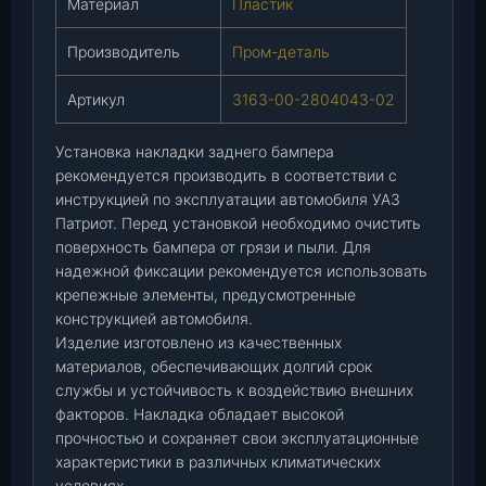
Материал
Пластик
8
0
Производитель
Пром-деталь
4
0
Артикул
3163-00-2804043-02
4
3
Установка накладки заднего бампера
-
рекомендуется производить в соответствии с
0
инструкцией по эксплуатации автомобиля УАЗ
2
Патриот. Перед установкой необходимо очистить
)
поверхность бампера от грязи и пыли. Для
(
надежной фиксации рекомендуется использовать
П
крепежные элементы, предусмотренные
р
конструкцией автомобиля.
о
Изделие изготовлено из качественных
м
материалов, обеспечивающих долгий срок
-
службы и устойчивость к воздействию внешних
д
факторов. Накладка обладает высокой
е
прочностью и сохраняет свои эксплуатационные
т
характеристики в различных климатических
а
условиях.