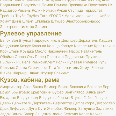
Подшипник
Полупомпа
Помпа
Привод
Прокладка
Проставка
РК
Радиатор
Ремень
Ролик
Ролики
Рукав
Ступица
Термостат
Тройник
Труба
Трубка
Тяга
УГОЛОК
Удлинитель
Фальш
Фибра
Хомут
Шкив
Шланг
Шпилька
Штуцер
Электробензонасос
Электровентилятор
Элемент
Рулевое управление
Бачок
Вал
Втулка
Гидроусилитель
Демпфер
Держатель
Кардан
Карданчик
Кожух
Колонка
Кольцо
Корпус
Крепление
Крестовина
Кронштейн
Крышка
Масло
Наконечник
Насос
Натяжитель
Обойма
Опора
Ось
Палец
Пластина
Подшипник
Пружина
Пыльник
РК
Реле
Ремкомплект
Ролик
Рулевая
Рулевое
Руль
Сальник
Сошка
Стремянка
Тяга
Уплотнитель
Хомут
Червяк
Шайба
Шарнир
Шланг
Штуцер
Элемент
Кузов, кабина, рама
Амортизатор
Арка
Балка
Бампер
Бачок
Боковина
Боковое
Борт
Брызг
Брызговик
Брызговики
Буфер
Вентилятор
Вилка
Винт
Вкладыш
Воздуховод
Воздухозаборник
Втулка
Гайка
Гнездо
Дверь
Держатели
Держатель
Дефлектор
Дефлектора
Дефростер
Диск
Диффузор
Дуга
Дуги
Желобок
Жиклер
Заглушка
Задвижка
Задок
Замок
Запор
Защелка
Звено
Зеркало
Капот
Каркас