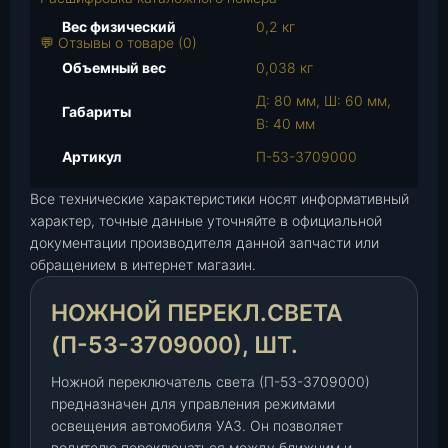
а
Вес физический
0,2 кг
р
💬 Отзывы о товаре (0)
а
Объемный вес
0,038 кг
Н
Д: 80 мм, Ш: 60 мм,
о
Габариты
В: 40 мм
ж
н
Артикул
П-53-3709000
о
Все технические характеристики носят информативный
й
характер, точные данные уточняйте в официальной
п
документации производителя данной запчасти или
е
обращением в интернет магазин.
р
е
НОЖНОЙ ПЕРЕКЛ.СВЕТА
к
л
(П-53-3709000), ШТ.
.
Ножной переключатель света (П-53-3709000)
с
предназначен для управления режимами
в
освещения автомобиля УАЗ. Он позволяет
е
водителю переключаться между ближним и