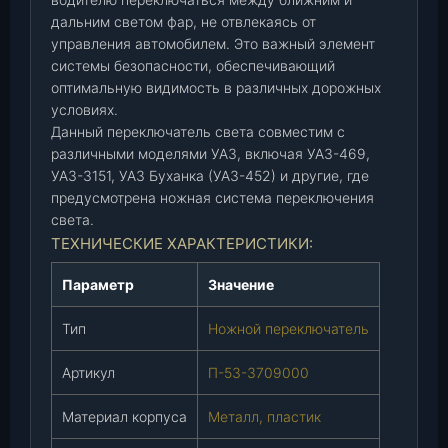
т
дальним светом фар, не отвлекаясь от
а
управления автомобилем. Это важный элемент
(
системы безопасности, обеспечивающий
П
оптимальную видимость в различных дорожных
-
условиях.
5
Данный переключатель света совместим с
3
различными моделями УАЗ, включая УАЗ-469,
-
УАЗ-3151, УАЗ Буханка (УАЗ-452) и другие, где
3
предусмотрена ножная система переключения
7
света.
0
ТЕХНИЧЕСКИЕ ХАРАКТЕРИСТИКИ:
9
0
Параметр
Значение
0
0
Тип
Ножной переключатель
)
Артикул
П-53-3709000
,
ш
Материал корпуса
Металл, пластик
т
.