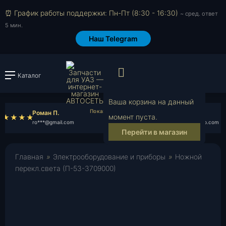
⏰ График работы поддержки: Пн-Пт (8:30 - 16:30)
~ сред. ответ
5 мин.
Наш Telegram
Просмотр корзи
Каталог
Войти или зарегистрировать
Ваша корзина на данный
Роман П.
Георгий Р.
момент пуста.
ro***@gmail.com
ge***@yahoo.com
Перейти в магазин
Главная
»
Электрооборудование и приборы
»
Ножной
перекл.света (П-53-3709000)