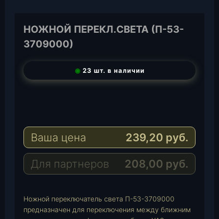
НОЖНОЙ ПЕРЕКЛ.СВЕТА (П-53-
3709000)
◉
23 шт. в наличии
T
e
W
l
h
E
e
a
-
Ваша цена
239,20
руб.
g
t
M
r
s
a
a
A
i
Для партнеров
208,00
руб.
m
p
l
p
Ножной переключатель света П-53-3709000
предназначен для переключения между ближним