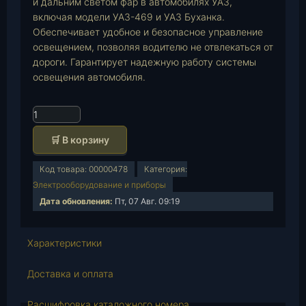
и дальним светом фар в автомобилях УАЗ,
включая модели УАЗ-469 и УАЗ Буханка.
Обеспечивает удобное и безопасное управление
освещением, позволяя водителю не отвлекаться от
дороги. Гарантирует надежную работу системы
освещения автомобиля.
К
о
🛒 В корзину
л
и
Код товара:
00000478
Категория:
ч
Электрооборудование и приборы
е
Дата обновления:
Пт, 07 Авг. 09:19
с
т
в
Характеристики
о
т
Доставка и оплата
о
в
Расшифровка каталожного номера