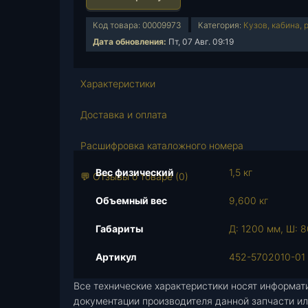
л
и
Код товара:
00009973
Категория:
Кузов, кабина, 
ч
Дата обновления:
Пт, 07 Авг. 09:19
е
с
т
Характеристики
в
о
Доставка и оплата
т
о
Расшифровка каталожного номера
в
Вес физический
1,5 кг
а
💬 Отзывы о товаре (0)
р
Объемный вес
9,600 кг
а
О
Габариты
Д: 1200 мм, Ш: 8
б
и
Артикул
452-5702010-01
в
Все технические характеристики носят информат
к
документации производителя данной запчасти ил
а