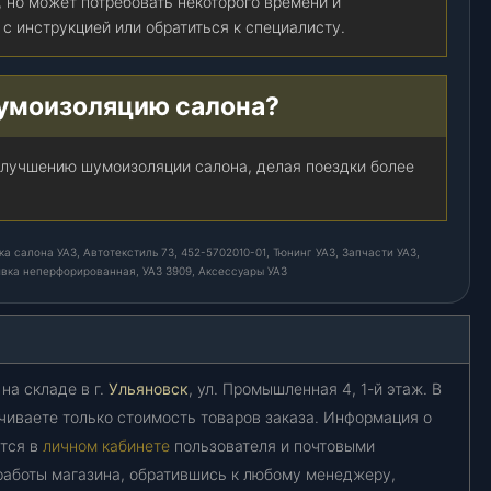
 но может потребовать некоторого времени и
с инструкцией или обратиться к специалисту.
шумоизоляцию салона?
улучшению шумоизоляции салона, делая поездки более
а салона УАЗ, Автотекстиль 73, 452-5702010-01, Тюнинг УАЗ, Запчасти УАЗ,
ивка неперфорированная, УАЗ 3909, Аксессуары УАЗ
на складе в г.
Ульяновск
, ул. Промышленная 4, 1-й этаж. В
чиваете только стоимость товаров заказа. Информация о
ется в
личном кабинете
пользователя и почтовыми
работы магазина, обратившись к любому менеджеру,