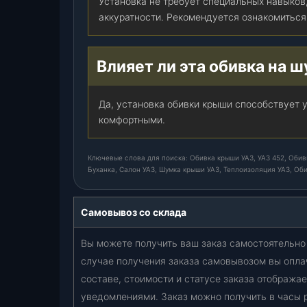
Установка не требует специальных навыков,
с
аккуратности. Рекомендуется ознакомиться 
т
и
л
Влияет ли эта обивка на 
ь
7
Да, установка обивки крыши способствует 
3
комфортными.
)
,
ш
Ключевые слова для поиска: Обивка крыши УАЗ, УАЗ 452, Обивк
т
Буханка, Салон УАЗ, Шумка крыши УАЗ, Теплоизоляция УАЗ, Об
.
Самовывоз со склада
Вы можете получить ваш заказ самостоятельно 
случае получения заказа самовывозом вы опла
составе, стоимости и статусе заказа отобража
уведомлениями. Заказ можно получить в часы 