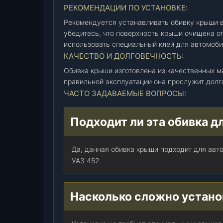
0
РЕКОМЕНДАЦИИ ПО УСТАНОВКЕ:
-
Рекомендуется устанавливать обивку крыши в
0
убедитесь, что поверхность крыши очищена о
1
использовать специальный клей для автомоби
)
КАЧЕСТВО И ДОЛГОВЕЧНОСТЬ:
н
е
Обивка крыши изготовлена из качественных м
п
правильной эксплуатации она прослужит долг
е
ЧАСТО ЗАДАВАЕМЫЕ ВОПРОСЫ:
р
ф
Подходит ли эта обивка д
.
(
Да, данная обивка крыши подходит для авт
А
УАЗ 452.
в
т
о
Насколько сложно устано
т
е
к