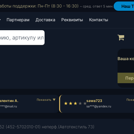
аботы поддержки: Пн-Пт (8:30 - 16:30)
Наш T
~ сред. ответ 5 мин.
Партнерам
Доставка
Реквизиты
Контакты
Пр
Ваша ко
Пер
лентин А.
sawa723
**@mail.ru
sa***@yandex.ru
2 (452-5702010-01) неперф.(Автотекстиль 73)