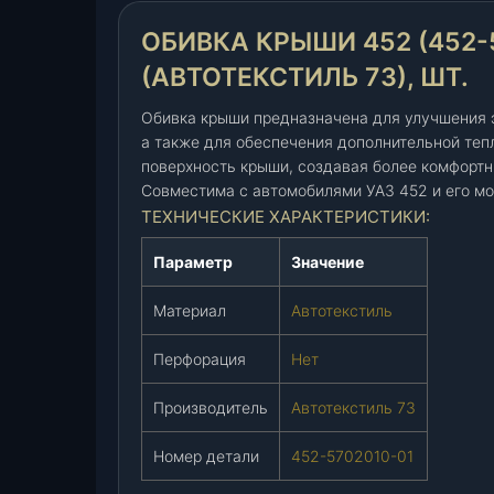
к
ОБИВКА КРЫШИ 452 (452-5
р
ы
(АВТОТЕКСТИЛЬ 73), ШТ.
ш
и
Обивка крыши предназначена для улучшения э
4
а также для обеспечения дополнительной теп
поверхность крыши, создавая более комфортн
5
Совместима с автомобилями УАЗ 452 и его мо
2
ТЕХНИЧЕСКИЕ ХАРАКТЕРИСТИКИ:
(
4
Параметр
Значение
5
2
Материал
Автотекстиль
-
5
Перфорация
Нет
7
0
Производитель
Автотекстиль 73
2
0
Номер детали
452-5702010-01
1