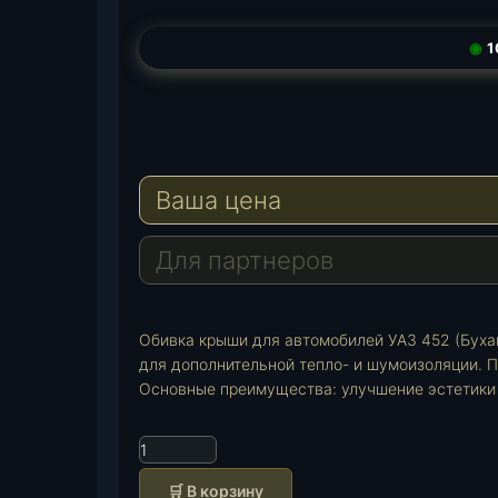
◉
1
T
e
W
l
h
E
e
a
-
Ваша цена
g
t
M
r
s
a
a
A
i
Для партнеров
m
p
l
p
Обивка крыши для автомобилей УАЗ 452 (Бухан
для дополнительной тепло- и шумоизоляции. П
Основные преимущества: улучшение эстетики 
К
о
🛒 В корзину