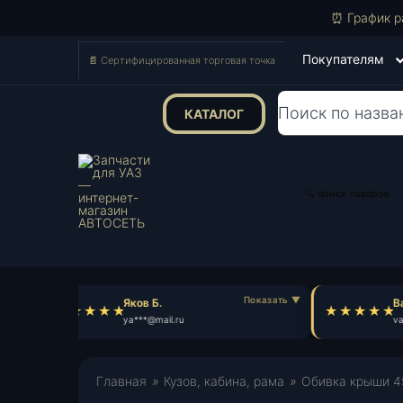
⏰ График р
Покупателям
📄 Сертифицированная торговая точка
КАТАЛОГ
Поиск
товаров
🔍 поиск товаров
Яков Б.
Ва
ya***@mail.ru
va*
Главная
»
Кузов, кабина, рама
»
Обивка крыши 45