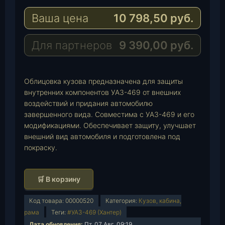
g
t
M
Ваша цена
10 798,50
руб.
r
s
a
a
A
i
m
p
l
Для партнеров
9 390,00
руб.
p
Облицовка кузова предназначена для защиты
внутренних компонентов УАЗ-469 от внешних
воздействий и придания автомобилю
завершенного вида. Совместима с УАЗ-469 и его
модификациями. Обеспечивает защиту, улучшает
внешний вид автомобиля и подготовлена под
покраску.
К
🛒 В корзину
о
л
Код товара:
00000520
Категория:
Кузов, кабина,
и
рама
Теги:
#УАЗ-469 (Хантер)
ч
Дата обновления:
Пт, 07 Авг. 09:19