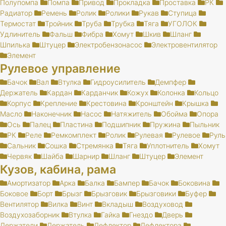
Полупомпа
Помпа
Привод
Прокладка
Проставка
РК
Радиатор
Ремень
Ролик
Ролики
Рукав
Ступица
Термостат
Тройник
Труба
Трубка
Тяга
УГОЛОК
Удлинитель
Фальш
Фибра
Хомут
Шкив
Шланг
Шпилька
Штуцер
Электробензонасос
Электровентилятор
Элемент
Рулевое управление
Бачок
Вал
Втулка
Гидроусилитель
Демпфер
Держатель
Кардан
Карданчик
Кожух
Колонка
Кольцо
Корпус
Крепление
Крестовина
Кронштейн
Крышка
Масло
Наконечник
Насос
Натяжитель
Обойма
Опора
Ось
Палец
Пластина
Подшипник
Пружина
Пыльник
РК
Реле
Ремкомплект
Ролик
Рулевая
Рулевое
Руль
Сальник
Сошка
Стремянка
Тяга
Уплотнитель
Хомут
Червяк
Шайба
Шарнир
Шланг
Штуцер
Элемент
Кузов, кабина, рама
Амортизатор
Арка
Балка
Бампер
Бачок
Боковина
Боковое
Борт
Брызг
Брызговик
Брызговики
Буфер
Вентилятор
Вилка
Винт
Вкладыш
Воздуховод
Воздухозаборник
Втулка
Гайка
Гнездо
Дверь
Держатели
Держатель
Дефлектор
Дефлектора