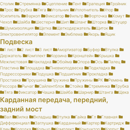
Столик
Стремянка
Сцепление
Тент
Трапеция
Тройник
Трос
Трубка
Тяга
Угольник
Уплотнитель
Упор
Усилитель
Фаркоп
Фиксатор
Фильтр
Форточка
Хомут
Чехол
Шайба
Шестерня
Шип
Шланг
Шторка
Штуцер
Шумоизоляция
Щетка
Щеткодержатель
Щиток
Электровентилятор
Элемент
Эмблема
Якорь
Ящик
Подвеска
1 лист
2 лист
3 лист
Амортизатор
Буфер
Втулка
Держатель
Комплект
Корзина
Кронштейн
Крышка
Межлистовая
Накладка
Обойма
Опора
Ось
Палец
Пластина
Площадка
Пневмоподвеска
Подкладка
Подрессорники
Подушка
Подшипник
Прокладка
Проставка
Проушина
Пружина
Пружины
РК
Ремень
Рессора
Рычаг
Сайлентблок
Стойка
Стремянка
Трубка
Тяга
Фиксатор
Чашка
Шайба
Шарнир
Штанга
Щека
Карданная передача, передний,
задний мост
Вал
Вилка
Вкладыш
Втулка
Гайка
Гл
Главная
Дифференциал
Заглушка
Карданный
Картер
Картридж
Клин
Колодка
Кольцо
Комплект
Кондуктор
Корпус