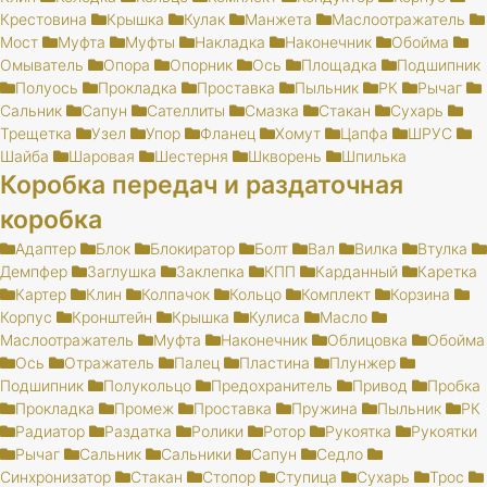
Крестовина
Крышка
Кулак
Манжета
Маслоотражатель
Мост
Муфта
Муфты
Накладка
Наконечник
Обойма
Омыватель
Опора
Опорник
Ось
Площадка
Подшипник
Полуось
Прокладка
Проставка
Пыльник
РК
Рычаг
Сальник
Сапун
Сателлиты
Смазка
Стакан
Сухарь
Трещетка
Узел
Упор
Фланец
Хомут
Цапфа
ШРУС
Шайба
Шаровая
Шестерня
Шкворень
Шпилька
Коробка передач и раздаточная
коробка
Адаптер
Блок
Блокиратор
Болт
Вал
Вилка
Втулка
Демпфер
Заглушка
Заклепка
КПП
Карданный
Каретка
Картер
Клин
Колпачок
Кольцо
Комплект
Корзина
Корпус
Кронштейн
Крышка
Кулиса
Масло
Маслоотражатель
Муфта
Наконечник
Облицовка
Обойма
Ось
Отражатель
Палец
Пластина
Плунжер
Подшипник
Полукольцо
Предохранитель
Привод
Пробка
Прокладка
Промеж
Проставка
Пружина
Пыльник
РК
Радиатор
Раздатка
Ролики
Ротор
Рукоятка
Рукоятки
Рычаг
Сальник
Сальники
Сапун
Седло
Синхронизатор
Стакан
Стопор
Ступица
Сухарь
Трос