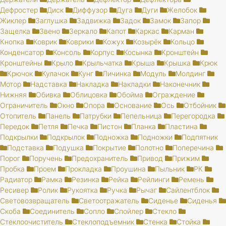
Дефростер
Диск
Диффузор
Дуга
Дуги
Желобок
Жиклер
Заглушка
Задвижка
Задок
Замок
Запор
Защелка
Звено
Зеркало
Капот
Каркас
Карман
Кнопка
Коврик
Коврики
Кожух
Козырёк
Кольцо
Конденсатор
Консоль
Корпус
Косынка
Кронштейн
Кронштейны
Крыло
Крыльчатка
Крыша
Крышка
Крюк
Крючок
Кулачок
Кунг
Личинка
Модуль
Молдинг
Мотор
Надставка
Накладка
Накладки
Наконечник
Нижняя
Обивка
Облицовка
Обойма
Ограждение
Ограничитель
Окно
Опора
Основание
Ось
Отбойник
Отопитель
Панель
Патрубки
Пепельница
Перегородка
Передок
Петля
Печка
Пистон
Планка
Пластина
Подкрылки
Подкрылок
Подножка
Подножки
Подпятник
Подставка
Подушка
Покрытие
Полотно
Поперечина
Порог
Поручень
Предохранитель
Привод
Прижим
Пробка
Проем
Прокладка
Проушина
Пыльник
РК
Радиатор
Рамка
Резинка
Рейка
Рейлинги
Ремень
Ресивер
Ролик
Рукоятка
Ручка
Рычаг
Сайлентблок
Световозвращатель
Светоотражатель
Сиденье
Сиденья
Скоба
Соединитель
Сопло
Спойлер
Стекло
Стеклоочиститель
Стеклоподъемник
Стенка
Стойка