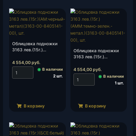
Облицовка подножки
3163 лев.(15г.)
Облицовка подножки
(АМ:черный-метал)
3163 лев.(15г.)
(3163-00-8405141-00),
4 554,00
руб.
(АММ:темно-зелен.-
шт.
метал.)(3163-00-
◉
В наличии
4 554,00
руб.
8405141-00), шт.
2 шт.
◉
В наличии
1 шт.
В корзину
В корзину