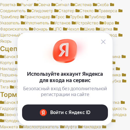
Розетка
Рычаг
Свеча
Сигнал
Система
Скоба
Соединитель
Спидометр
Стартер
Стекло
Траверса
Трамблер
Транспондер
Трос
Трубка
Тумблер
Указатель
Уплотнитель
Установ
Устройство
Фара
Фароискатель
Фонарь
ЦПС
Чехол
Шкив
Щетка
Щеточный
Щиток
Электробензонасос
Электропривод
Якорь
Сцепление
Бачок
Блок
Вилка
Втулка
Диск
Картер
Корзина
Корпус
Крышка
Лапка
Лапки
Манжета
Муфта
Накладка
Опора
Ось
Палец
Педаль
Подшипник
Поршень
Пресс
Пружина
Пыльник
РК
Раб
Рамка
Резинка
Рычаг
Скоба
Сцепление
Толкатель
Трубка
Тяга
Усилитель
Цилиндр
Шаровая
Шланг
Шток
Тормоза
Бачок
Блок
Вакуумный
Вал
Вилка
Винт
Втулка
Гидроагрегат
Датчик
Держатель
Диск
Жгут
Жидкость
Звено
Иммобилайзер
Камера
Клапан
Клин
Колодка
Колодки
Колпачок
Кольцо
Кронштейн
Крышка
Манжета
Маслоотражатель
Муфта
Накладка