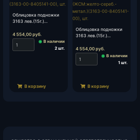
Облицовка подножки
3163 лев.(15г.)
(БСЕ:белый)(3163-00-
Облицовка подножки
8405141-00), шт.
4 554,00
руб.
3163 лев.(15г.)
◉
В наличии
(ЖСМ:желто-сереб.-
метал.)(3163-00-
2 шт.
4 554,00
руб.
8405141-00), шт.
◉
В наличии
1 шт.
В корзину
В корзину