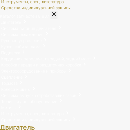
Инструменты, спец. литература
Средства индивидуальной защиты
Каталог запчастей
8 807
Двигатель
Система питания двигателя
Система охлаждения
Рулевое управление
Кузов, кабина, рама
Подвеска
Карданная передача, передний, задний мост
Коробка передач и раздаточная коробка
Электрооборудование и приборы
Сцепление
Тормоза
Колеса и шины
Система выпуска отработавших газов
Тюнинг и доп. оборудование
Метизы
Инструменты, спец. литература
Средства индивидуальной защиты
Двигатель