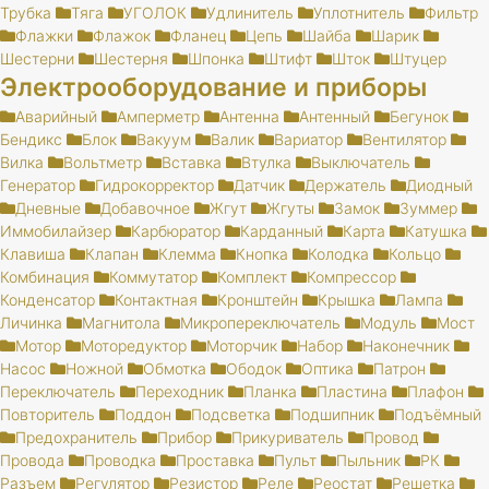
Трубка
Тяга
УГОЛОК
Удлинитель
Уплотнитель
Фильтр
Флажки
Флажок
Фланец
Цепь
Шайба
Шарик
Шестерни
Шестерня
Шпонка
Штифт
Шток
Штуцер
Электрооборудование и приборы
Аварийный
Амперметр
Антенна
Антенный
Бегунок
Бендикс
Блок
Вакуум
Валик
Вариатор
Вентилятор
Вилка
Вольтметр
Вставка
Втулка
Выключатель
Генератор
Гидрокорректор
Датчик
Держатель
Диодный
Дневные
Добавочное
Жгут
Жгуты
Замок
Зуммер
Иммобилайзер
Карбюратор
Карданный
Карта
Катушка
Клавиша
Клапан
Клемма
Кнопка
Колодка
Кольцо
Комбинация
Коммутатор
Комплект
Компрессор
Конденсатор
Контактная
Кронштейн
Крышка
Лампа
Личинка
Магнитола
Микропереключатель
Модуль
Мост
Мотор
Моторедуктор
Моторчик
Набор
Наконечник
Насос
Ножной
Обмотка
Ободок
Оптика
Патрон
Переключатель
Переходник
Планка
Пластина
Плафон
Повторитель
Поддон
Подсветка
Подшипник
Подъёмный
Предохранитель
Прибор
Прикуриватель
Провод
Провода
Проводка
Проставка
Пульт
Пыльник
РК
Разъем
Регулятор
Резистор
Реле
Реостат
Решетка