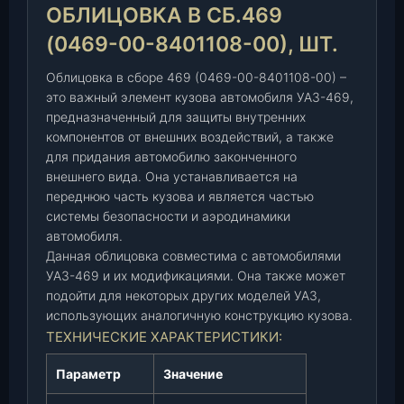
а
ОБЛИЦОВКА В СБ.469
в
(0469-00-8401108-00), ШТ.
с
б
Облицовка в сборе 469 (0469-00-8401108-00) –
.
это важный элемент кузова автомобиля УАЗ-469,
4
предназначенный для защиты внутренних
6
компонентов от внешних воздействий, а также
9
для придания автомобилю законченного
(
внешнего вида. Она устанавливается на
У
переднюю часть кузова и является частью
А
системы безопасности и аэродинамики
З
автомобиля.
)
Данная облицовка совместима с автомобилями
(
УАЗ-469 и их модификациями. Она также может
0
подойти для некоторых других моделей УАЗ,
4
использующих аналогичную конструкцию кузова.
6
ТЕХНИЧЕСКИЕ ХАРАКТЕРИСТИКИ:
9
Параметр
Значение
-
0