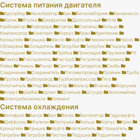
Система питания двигателя
Адсорбер
Акселератор
Бак
Бензозаборник
Бензонасос
Валик
Втулка
Диафрагма
Дроссельный
Игла
Карбюратор
Картридж
Клапан
Клапаны
Кольцо
Компенсатор
Комплект
Корпус
Кран
Крепление
Кронштейн
Крышка
Масло
Муфта
Наконечник
Насос
Облицовка
Охладитель
Патрубки
Патрубок
Педаль
Переходник
Поплавок
Пробка
Прокладка
Пружина
РК
Рампа
Распылитель
Раструб
Регулятор
Резинка
Рейка
Ремень
Рычаг
Сектор
Сепаратор
Скоба
Соединение
Соединитель
Топливопровод
Тройник
Труба
Трубка
Трубопровод
Турбокомпрессор
Тяга
Уплотнитель
Упор
Фиксатор
Фильтр
Фланец
Форсунка
Хомут
Шайба
Шланг
Шпилька
Штуцер
Экономайзер
Электробензонасос
Элемент
Система охлаждения
Антифриз
Бачок
Вал
Валик
Вентилятор
Гидромуфта
Диффузор
Жалюзи
Заглушка
Кольцо
Корпус
Кран
Кронштейн
Крышка
Муфта
Натяжитель
Отражатель
Патрубки
Патрубок
Пистон
Подушка
Подшипник