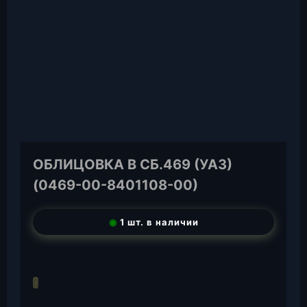
ОБЛИЦОВКА В СБ.469 (УАЗ)
(0469-00-8401108-00)
◉
1 шт. в наличии
T
e
W
l
h
E
e
a
-