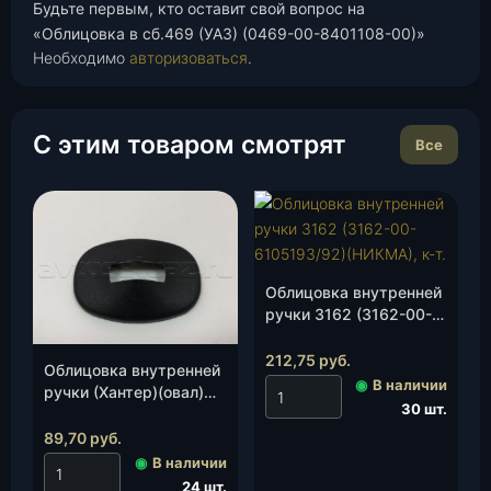
Будьте первым, кто оставит свой вопрос на
«Облицовка в сб.469 (УАЗ) (0469-00-8401108-00)»
Необходимо
авторизоваться
.
С этим товаром смотрят
Все
Облицовка внутренней
ручки 3162 (3162-00-
6105193/92)(НИКМА),
к-т.
212,75
руб.
Облицовка внутренней
◉
В наличии
ручки (Хантер)(овал)
30 шт.
(3151-00-6205198-00)
(НИКМА), шт.
89,70
руб.
◉
В наличии
24 шт.