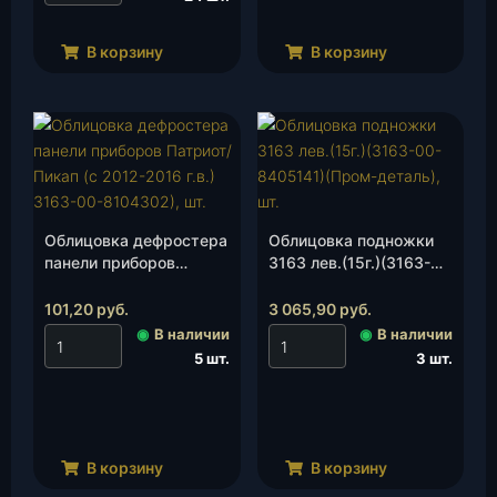
В корзину
В корзину
Облицовка дефростера
Облицовка подножки
панели приборов
3163 лев.(15г.)(3163-
Патриот/Пикап (с 2012-
00-8405141)(Пром-
2016 г.в.) 3163-00-
деталь), шт.
101,20
руб.
3 065,90
руб.
8104302), шт.
◉
В наличии
◉
В наличии
5 шт.
3 шт.
В корзину
В корзину