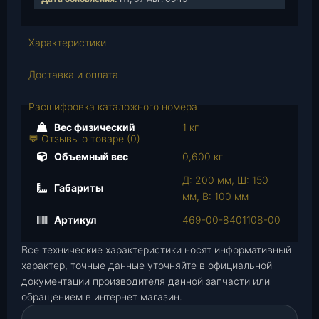
е
с
Характеристики
т
в
Доставка и оплата
о
т
Расшифровка каталожного номера
о
в
Вес физический
1 кг
💬 Отзывы о товаре (0)
а
Объемный вес
0,600 кг
р
а
Д: 200 мм, Ш: 150
Габариты
О
мм, В: 100 мм
б
Артикул
469-00-8401108-00
л
и
Все технические характеристики носят информативный
ц
характер, точные данные уточняйте в официальной
о
документации производителя данной запчасти или
в
обращением в интернет магазин.
к