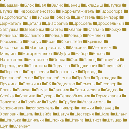
Башмак
Блок
Вал
Валик
Венец
Вкладыш
Втулка
Втулки
Гидрокомпенсатор
Гидронатяжитель
Гидроопора
Гидротолкатели
Гильза
Головка
Двигатель
Демпфер
Держатель
Детали
Диафрагма
Дроссель
Дроссельный
Заглушка
Звездочка
Картер
Клапан
Клапана
Кожух
Коленвал
Коллектор
Кольца
Кольцо
Комплект
Коромысло
Корпус
Кран
Кронштейн
Крышка
Маслонасос
Маслоотражатель
Маховик
Механизм
Молдинг
Моторкомплект
Муфта
Набор
Насос
Натяжитель
Натяжное
Опора
Ось
Палец
Патрубки
Переходник
Пластина
Подушка
Подшипник
Полушайба
Поршень
Поршневая
Поршневые
Привод
Приспособление
Приспособления
Пробка
Прокладка
Пружина
Пружины
РК
Радиатор
Ремень
Ресивер
Ролик
Ролики
Рычаг
Сальник
Сальниковая
Седло
Стойка
Ступица
Сухарь
Теплообменник
Термоклапан
Толкатели
Тройник
Труба
Трубка
Уплотнитель
Успокоители
Успокоитель
Фильтр
Флажки
Фланец
Храповик
Цепь
Шайба
Шатун
Шестерня
Шкив
Шланг
Шпилька
Шпильки
Шпонка
Штанга
Штифт
Штуцер
Щуп
Элемент