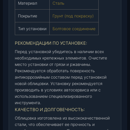
Материал
Сталь
0
-
Покрытие
Грунт (под покраску)
8
4
Тип установки
Болтовое соединение
0
1
РЕКОМЕНДАЦИИ ПО УСТАНОВКЕ:
1
0
Перед установкой убедитесь в наличии всех
8
необходимых крепежных элементов. Очистите
место установки от грязи и ржавчины.
-
Рекомендуется обработать поверхность
0
антикоррозийным составом перед установкой
0
новой облицовки. Установку рекомендуется
)
производить в условиях автосервиса или с
,
использованием специализированного
ш
инструмента.
т
КАЧЕСТВО И ДОЛГОВЕЧНОСТЬ:
.
Облицовка изготовлена из высококачественной
стали, что обеспечивает ее прочность и