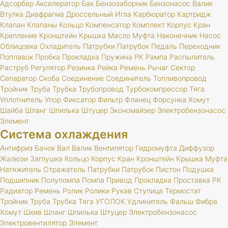
Адсорбер
Акселератор
Бак
Бензозаборник
Бензонасос
Валик
Втулка
Диафрагма
Дроссельный
Игла
Карбюратор
Картридж
Клапан
Клапаны
Кольцо
Компенсатор
Комплект
Корпус
Кран
Крепление
Кронштейн
Крышка
Масло
Муфта
Наконечник
Насос
Облицовка
Охладитель
Патрубки
Патрубок
Педаль
Переходник
Поплавок
Пробка
Прокладка
Пружина
РК
Рампа
Распылитель
Раструб
Регулятор
Резинка
Рейка
Ремень
Рычаг
Сектор
Сепаратор
Скоба
Соединение
Соединитель
Топливопровод
Тройник
Труба
Трубка
Трубопровод
Турбокомпрессор
Тяга
Уплотнитель
Упор
Фиксатор
Фильтр
Фланец
Форсунка
Хомут
Шайба
Шланг
Шпилька
Штуцер
Экономайзер
Электробензонасос
Элемент
Система охлаждения
Антифриз
Бачок
Вал
Валик
Вентилятор
Гидромуфта
Диффузор
Жалюзи
Заглушка
Кольцо
Корпус
Кран
Кронштейн
Крышка
Муфта
Натяжитель
Отражатель
Патрубки
Патрубок
Пистон
Подушка
Подшипник
Полупомпа
Помпа
Привод
Прокладка
Проставка
РК
Радиатор
Ремень
Ролик
Ролики
Рукав
Ступица
Термостат
Тройник
Труба
Трубка
Тяга
УГОЛОК
Удлинитель
Фальш
Фибра
Хомут
Шкив
Шланг
Шпилька
Штуцер
Электробензонасос
Электровентилятор
Элемент