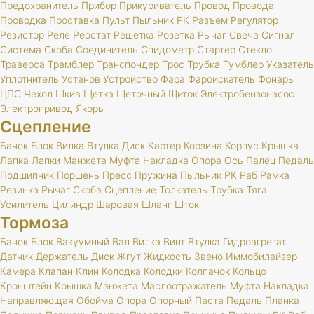
Предохранитель
Прибор
Прикуриватель
Провод
Провода
Проводка
Проставка
Пульт
Пыльник
РК
Разъем
Регулятор
Резистор
Реле
Реостат
Решетка
Розетка
Рычаг
Свеча
Сигнал
Система
Скоба
Соединитель
Спидометр
Стартер
Стекло
Траверса
Трамблер
Транспондер
Трос
Трубка
Тумблер
Указатель
Уплотнитель
Установ
Устройство
Фара
Фароискатель
Фонарь
ЦПС
Чехол
Шкив
Щетка
Щеточный
Щиток
Электробензонасос
Электропривод
Якорь
Сцепление
Бачок
Блок
Вилка
Втулка
Диск
Картер
Корзина
Корпус
Крышка
Лапка
Лапки
Манжета
Муфта
Накладка
Опора
Ось
Палец
Педаль
Подшипник
Поршень
Пресс
Пружина
Пыльник
РК
Раб
Рамка
Резинка
Рычаг
Скоба
Сцепление
Толкатель
Трубка
Тяга
Усилитель
Цилиндр
Шаровая
Шланг
Шток
Тормоза
Бачок
Блок
Вакуумный
Вал
Вилка
Винт
Втулка
Гидроагрегат
Датчик
Держатель
Диск
Жгут
Жидкость
Звено
Иммобилайзер
Камера
Клапан
Клин
Колодка
Колодки
Колпачок
Кольцо
Кронштейн
Крышка
Манжета
Маслоотражатель
Муфта
Накладка
Направляющая
Обойма
Опора
Опорный
Паста
Педаль
Планка