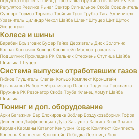
Подушка
Поршень
Привод
Проставка
Пружина
Пыльник
РК
Раб
Регулятор
Резинка
Рычаг
Сектор
Сигнальное
Скоба
Соединитель
Суппорт
Тормоз
Тормоза
Тройник
Трос
Трубка
Тяга
Удлинитель
Уравнитель
Цилиндр
Чехол
Шайба
Шланг
Штуцер
Щит
Щиток
Эксцентрик
Колеса и шины
Барабан
Брызговик
Буфер
Гайка
Держатель
Диск
Золотник
Колпак
Колпачок
Кольцо
Кронштейн
Маслоотражатель
Подшипник
Прокладка
РК
Сальник
Стержень
Ступица
Шайба
Шпилька
Штуцер
Система выпуска отработавших газов
Гибкое
Глушитель
Клапан
Кольцо
Комплект
Кронштейн
Крыльчатка
Набор
Нейтрализатор
Планка
Подушка
Прокладка
Пружина
РК
Резонатор
Скоба
Труба
Фланец
Хомут
Шайба
Шпилька
Тюнинг и доп. оборудование
Арки
Багажник
Бар
Блокировка
Воблер
Воздухозаборник
Гофра
Диспенсер
Дифференциал
Дуга
Заглушка
Защита
Знак
Значок
Карман
Карманы
Каталог
Кенгурин
Коврик
Комплект
Комплекты
Консоль
Крепление
Кронштейн
Лебедка
Лестница
Люк