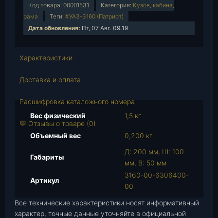
Код товара:
00001531
Категория:
Кузов, кабина,
ч
рама
Теги:
#УАЗ-3160 (Патриот)
е
Дата обновления:
Пт, 07 Авг. 09:19
с
т
в
Характеристики
о
т
Доставка и оплата
о
в
Расшифровка каталожного номера
а
Вес физический
1,5 кг
р
💬 Отзывы о товаре (0)
а
Объемный вес
0,200 кг
О
Д: 200 мм, Ш: 100
г
Габариты
мм, В: 50 мм
р
3160-00-6306400-
а
Артикул
00
н
и
Все технические характеристики носят информативный
ч
характер, точные данные уточняйте в официальной