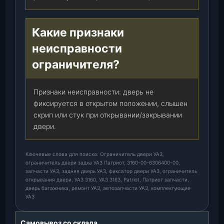
Какие признаки
неисправности
ограничителя?
Признаки неисправности: дверь не
фиксируется в открытом положении, слышен
скрип или стук при открывании/закрывании
двери.
Ключевые слова для поиска: Ограничитель двери УАЗ,
ограничитель двери задка УАЗ Патриот, 3160-00-6306400-00,
запчасти УАЗ, задняя дверь УАЗ, фиксатор двери УАЗ, ограничитель
открывания двери, УАЗ 3160, УАЗ 3163, Patriot, Патриот запчасти,
дверь багажника, ремонт УАЗ, автозапчасти УАЗ, комплектующие
УАЗ
Самовывоз со склада