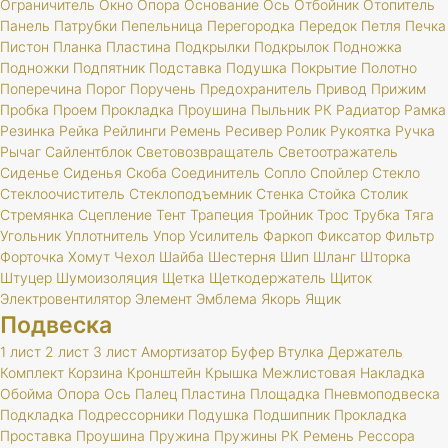
Ограничитель
Окно
Опора
Основание
Ось
Отбойник
Отопитель
Панель
Патрубки
Пепельница
Перегородка
Передок
Петля
Печка
Пистон
Планка
Пластина
Подкрылки
Подкрылок
Подножка
Подножки
Подпятник
Подставка
Подушка
Покрытие
Полотно
Поперечина
Порог
Поручень
Предохранитель
Привод
Прижим
Пробка
Проем
Прокладка
Проушина
Пыльник
РК
Радиатор
Рамка
Резинка
Рейка
Рейлинги
Ремень
Ресивер
Ролик
Рукоятка
Ручка
Рычаг
Сайлентблок
Световозвращатель
Светоотражатель
Сиденье
Сиденья
Скоба
Соединитель
Сопло
Спойлер
Стекло
Стеклоочиститель
Стеклоподъемник
Стенка
Стойка
Столик
Стремянка
Сцепление
Тент
Трапеция
Тройник
Трос
Трубка
Тяга
Угольник
Уплотнитель
Упор
Усилитель
Фаркоп
Фиксатор
Фильтр
Форточка
Хомут
Чехол
Шайба
Шестерня
Шип
Шланг
Шторка
Штуцер
Шумоизоляция
Щетка
Щеткодержатель
Щиток
Электровентилятор
Элемент
Эмблема
Якорь
Ящик
Подвеска
1 лист
2 лист
3 лист
Амортизатор
Буфер
Втулка
Держатель
Комплект
Корзина
Кронштейн
Крышка
Межлистовая
Накладка
Обойма
Опора
Ось
Палец
Пластина
Площадка
Пневмоподвеска
Подкладка
Подрессорники
Подушка
Подшипник
Прокладка
Проставка
Проушина
Пружина
Пружины
РК
Ремень
Рессора