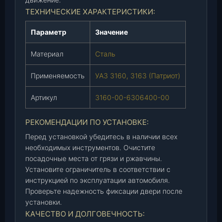
3
ТЕХНИЧЕСКИЕ ХАРАКТЕРИСТИКИ:
1
Параметр
Значение
6
0
Материал
Сталь
,
3
Применяемость
УАЗ 3160, 3163 (Патриот)
1
6
Артикул
3160-00-6306400-00
3
(
РЕКОМЕНДАЦИИ ПО УСТАНОВКЕ:
3
1
Перед установкой убедитесь в наличии всех
необходимых инструментов. Очистите
6
посадочные места от грязи и ржавчины.
0
Установите ограничитель в соответствии с
-
инструкцией по эксплуатации автомобиля.
0
Проверьте надежность фиксации двери после
0
установки.
-
КАЧЕСТВО И ДОЛГОВЕЧНОСТЬ:
6