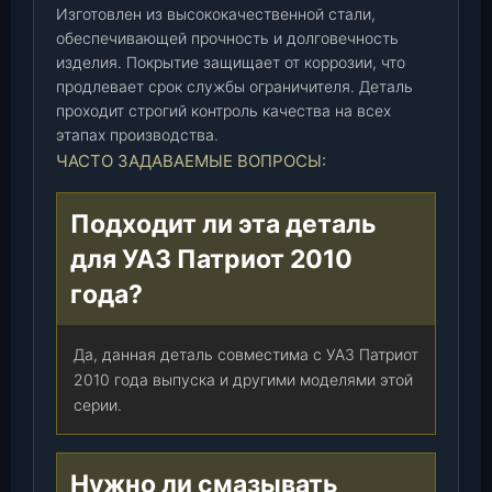
3
Изготовлен из высококачественной стали,
0
обеспечивающей прочность и долговечность
изделия. Покрытие защищает от коррозии, что
6
продлевает срок службы ограничителя. Деталь
4
проходит строгий контроль качества на всех
0
этапах производства.
0
ЧАСТО ЗАДАВАЕМЫЕ ВОПРОСЫ:
-
0
0
Подходит ли эта деталь
)
для УАЗ Патриот 2010
,
года?
ш
т
.
Да, данная деталь совместима с УАЗ Патриот
2010 года выпуска и другими моделями этой
серии.
Нужно ли смазывать