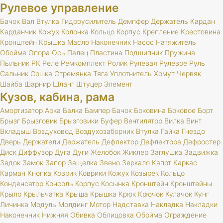
Рулевое управление
Бачок
Вал
Втулка
Гидроусилитель
Демпфер
Держатель
Кардан
Карданчик
Кожух
Колонка
Кольцо
Корпус
Крепление
Крестовина
Кронштейн
Крышка
Масло
Наконечник
Насос
Натяжитель
Обойма
Опора
Ось
Палец
Пластина
Подшипник
Пружина
Пыльник
РК
Реле
Ремкомплект
Ролик
Рулевая
Рулевое
Руль
Сальник
Сошка
Стремянка
Тяга
Уплотнитель
Хомут
Червяк
Шайба
Шарнир
Шланг
Штуцер
Элемент
Кузов, кабина, рама
Амортизатор
Арка
Балка
Бампер
Бачок
Боковина
Боковое
Борт
Брызг
Брызговик
Брызговики
Буфер
Вентилятор
Вилка
Винт
Вкладыш
Воздуховод
Воздухозаборник
Втулка
Гайка
Гнездо
Дверь
Держатели
Держатель
Дефлектор
Дефлектора
Дефростер
Диск
Диффузор
Дуга
Дуги
Желобок
Жиклер
Заглушка
Задвижка
Задок
Замок
Запор
Защелка
Звено
Зеркало
Капот
Каркас
Карман
Кнопка
Коврик
Коврики
Кожух
Козырёк
Кольцо
Конденсатор
Консоль
Корпус
Косынка
Кронштейн
Кронштейны
Крыло
Крыльчатка
Крыша
Крышка
Крюк
Крючок
Кулачок
Кунг
Личинка
Модуль
Молдинг
Мотор
Надставка
Накладка
Накладки
Наконечник
Нижняя
Обивка
Облицовка
Обойма
Ограждение