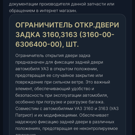
и
документации производителя данной запчасти или
т
обращением в интернет магазин.
е
ОГРАНИЧИТЕЛЬ ОТКР.ДВЕРИ
л
ь
ЗАДКА 3160,3163 (3160-00-
о
6306400-00), ШТ.
т
к
Ограничитель открытия двери задка
р
предназначен для фиксации задней двери
.
автомобиля УАЗ в открытом положении,
д
предотвращая ее случайное закрытие или
в
повреждение при сильном ветре. Это важный
е
элемент, обеспечивающий удобство и
р
безопасность при эксплуатации автомобиля,
и
особенно при погрузке и разгрузке багажа.
з
Совместим с автомобилями УАЗ 3160 и 3163 (УАЗ
а
Патриот) и их модификациями. Обеспечивает
д
надежную фиксацию задней двери в различных
к
положениях, предотвращая ее неконтролируемое
а
движение.