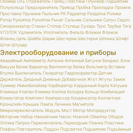
Обойма
Ось
Отражатель
Палец
Пластина
Плунжер
Подшипник
Полукольцо
Предохранитель
Привод
Пробка
Прокладка
Промеж
Проставка
Пружина
Пыльник
РК
Радиатор
Раздатка
Ролики
Ротор
Рукоятка
Рукоятки
Рычаг
Сальник
Сальники
Сапун
Седло
Синхронизатор
Стакан
Стопор
Ступица
Сухарь
Трос
Трубка
Тяга
УГОЛОК
Удлинитель
Уплотнитель
Фильтр
Флажки
Флажок
Фланец
Цепь
Шайба
Шарик
Шестерни
Шестерня
Шпонка
Штифт
Шток
Штуцер
Электрооборудование и приборы
Аварийный
Амперметр
Антенна
Антенный
Бегунок
Бендикс
Блок
Вакуум
Валик
Вариатор
Вентилятор
Вилка
Вольтметр
Вставка
Втулка
Выключатель
Генератор
Гидрокорректор
Датчик
Держатель
Диодный
Дневные
Добавочное
Жгут
Жгуты
Замок
Зуммер
Иммобилайзер
Карбюратор
Карданный
Карта
Катушка
Клавиша
Клапан
Клемма
Кнопка
Колодка
Кольцо
Комбинация
Коммутатор
Комплект
Компрессор
Конденсатор
Контактная
Кронштейн
Крышка
Лампа
Личинка
Магнитола
Микропереключатель
Модуль
Мост
Мотор
Моторедуктор
Моторчик
Набор
Наконечник
Насос
Ножной
Обмотка
Ободок
Оптика
Патрон
Переключатель
Переходник
Планка
Пластина
Плафон
Повторитель
Поддон
Подсветка
Подшипник
Подъёмный