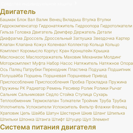
Средства индивидуальной защиты
Двигатель
Башмак
Блок
Вал
Валик
Венец
Вкладыш
Втулка
Втулки
Гидрокомпенсатор
Гидронатяжитель
Гидроопора
Гидротолкатели
Гильза
Головка
Двигатель
Демпфер
Держатель
Детали
Диафрагма
Дроссель
Дроссельный
Заглушка
Звездочка
Картер
Клапан
Клапана
Кожух
Коленвал
Коллектор
Кольца
Кольцо
Комплект
Коромысло
Корпус
Кран
Кронштейн
Крышка
Маслонасос
Маслоотражатель
Маховик
Механизм
Молдинг
Моторкомплект
Муфта
Набор
Насос
Натяжитель
Натяжное
Опора
Ось
Палец
Патрубки
Переходник
Пластина
Подушка
Подшипник
Полушайба
Поршень
Поршневая
Поршневые
Привод
Приспособление
Приспособления
Пробка
Прокладка
Пружина
Пружины
РК
Радиатор
Ремень
Ресивер
Ролик
Ролики
Рычаг
Сальник
Сальниковая
Седло
Стойка
Ступица
Сухарь
Теплообменник
Термоклапан
Толкатели
Тройник
Труба
Трубка
Уплотнитель
Успокоители
Успокоитель
Фильтр
Флажки
Фланец
Храповик
Цепь
Шайба
Шатун
Шестерня
Шкив
Шланг
Шпилька
Шпильки
Шпонка
Штанга
Штифт
Штуцер
Щуп
Элемент
Система питания двигателя