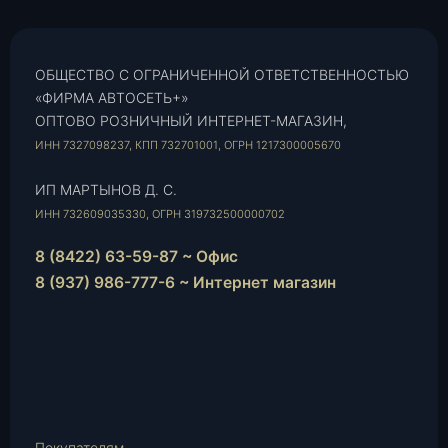
ОБЩЕСТВО С ОГРАНИЧЕННОЙ ОТВЕТСТВЕННОСТЬЮ
«ФИРМА АВТОСЕТЬ+»
ОПТОВО РОЗНИЧНЫЙ ИНТЕРНЕТ-МАГАЗИН,
ИНН 7327098237, КПП 732701001, ОГРН 1217300005670
ИП МАРТЫНОВ Д. С.
ИНН 732609035330, ОГРН 319732500000702
8 (8422) 63-59-87 ~ Офис
8 (937) 986-777-6 ~ Интернет магазин
Instagram
vk.com
Telegram
WhatsApp
E-
Mail
Покупателям