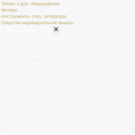
Тюнинг и доп. оборудование
Метизы
Инструменты, спец. литература
Средства индивидуальной защиты
Каталог запчастей
8 807
Двигатель
Система питания двигателя
Система охлаждения
Рулевое управление
Кузов, кабина, рама
Подвеска
Карданная передача, передний, задний мост
Коробка передач и раздаточная коробка
Электрооборудование и приборы
Сцепление
Тормоза
Колеса и шины
Система выпуска отработавших газов
Тюнинг и доп. оборудование
Метизы
Инструменты, спец. литература