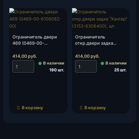
Ограничитель двери
Ограничитель
469 (0469-00-
откр.двери задка
6106082-00), шт.
«Хантер»(3153-
6306400), шт.
414,00
руб.
414,00
руб.
◉
В наличии
◉
В наличии
190 шт.
25 шт.
В корзину
В корзину