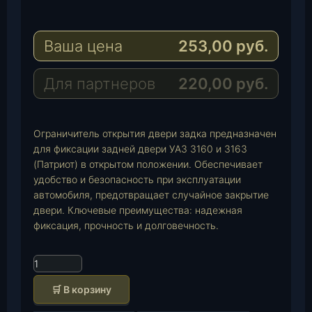
l
h
E
e
a
-
Ваша цена
253,00
руб.
g
t
M
r
s
a
a
A
i
Для партнеров
220,00
руб.
m
p
l
p
Ограничитель открытия двери задка предназначен
для фиксации задней двери УАЗ 3160 и 3163
(Патриот) в открытом положении. Обеспечивает
удобство и безопасность при эксплуатации
автомобиля, предотвращает случайное закрытие
двери. Ключевые преимущества: надежная
фиксация, прочность и долговечность.
К
о
🛒 В корзину
л
и