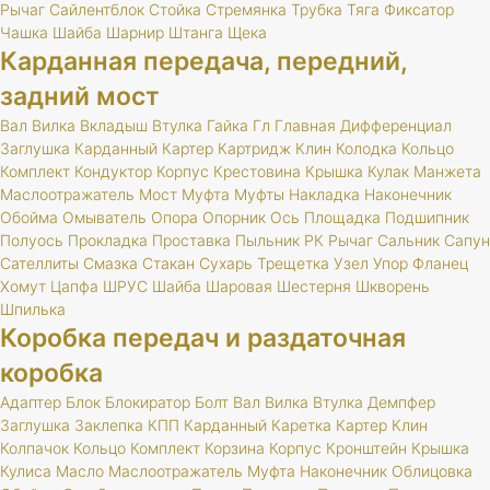
Рычаг
Сайлентблок
Стойка
Стремянка
Трубка
Тяга
Фиксатор
Чашка
Шайба
Шарнир
Штанга
Щека
Карданная передача, передний,
задний мост
Вал
Вилка
Вкладыш
Втулка
Гайка
Гл
Главная
Дифференциал
Заглушка
Карданный
Картер
Картридж
Клин
Колодка
Кольцо
Комплект
Кондуктор
Корпус
Крестовина
Крышка
Кулак
Манжета
Маслоотражатель
Мост
Муфта
Муфты
Накладка
Наконечник
Обойма
Омыватель
Опора
Опорник
Ось
Площадка
Подшипник
Полуось
Прокладка
Проставка
Пыльник
РК
Рычаг
Сальник
Сапун
Сателлиты
Смазка
Стакан
Сухарь
Трещетка
Узел
Упор
Фланец
Хомут
Цапфа
ШРУС
Шайба
Шаровая
Шестерня
Шкворень
Шпилька
Коробка передач и раздаточная
коробка
Адаптер
Блок
Блокиратор
Болт
Вал
Вилка
Втулка
Демпфер
Заглушка
Заклепка
КПП
Карданный
Каретка
Картер
Клин
Колпачок
Кольцо
Комплект
Корзина
Корпус
Кронштейн
Крышка
Кулиса
Масло
Маслоотражатель
Муфта
Наконечник
Облицовка