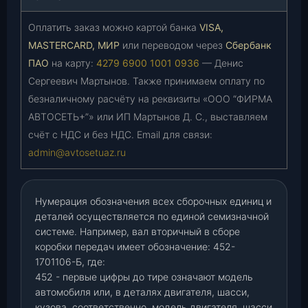
Оплатить заказ можно картой банка
VISA,
MASTERCARD, МИР
или переводом через
Сбербанк
ПАО
на карту:
4279 6900 1001 0936
— Денис
Сергеевич Мартынов. Также принимаем оплату по
безналичному расчёту на реквизиты «ООО “ФИРМА
АВТОСЕТЬ+”» или ИП Мартынов Д. С., выставляем
счёт с НДС и без НДС. Email для связи:
admin@avtosetuaz.ru
Нумерация обозначения всех сборочных единиц и
деталей осуществляется по единой семизначной
системе. Например, вал вторичный в сборе
коробки передач имеет обозначение: 452-
1701106-Б, где:
452 - первые цифры до тире означают модель
автомобиля или, в деталях двигателя, шасси,
кузова, соответственно, модель двигателя, шасси