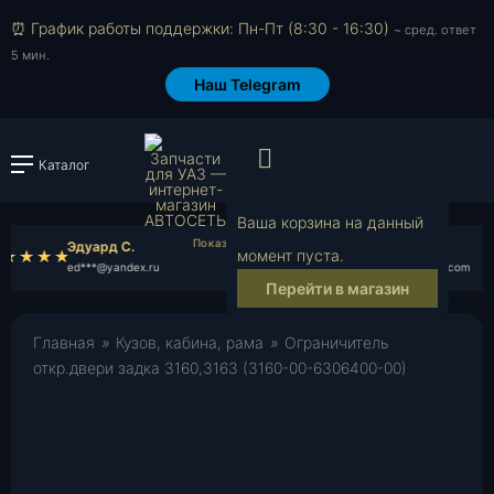
⏰ График работы поддержки: Пн-Пт (8:30 - 16:30)
~ сред. ответ
5 мин.
Наш Telegram
Просмотр корзи
Каталог
Войти или зарегистрировать
Ваша корзина на данный
Эдуард С.
Олег А.
момент пуста.
ed***@yandex.ru
ol***@yahoo.com
Перейти в магазин
Главная
»
Кузов, кабина, рама
»
Ограничитель
откр.двери задка 3160,3163 (3160-00-6306400-00)