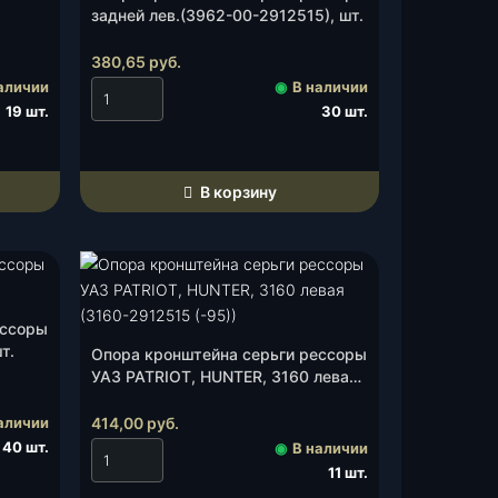
задней лев.(3962-00-2912515), шт.
380,65
руб.
аличии
◉
В наличии
19 шт.
30 шт.
В корзину
ессоры
т.
Опора кронштейна серьги рессоры
УАЗ PATRIOT, HUNTER, 3160 левая
(3160-2912515 (-95)), шт.
аличии
414,00
руб.
40 шт.
◉
В наличии
11 шт.