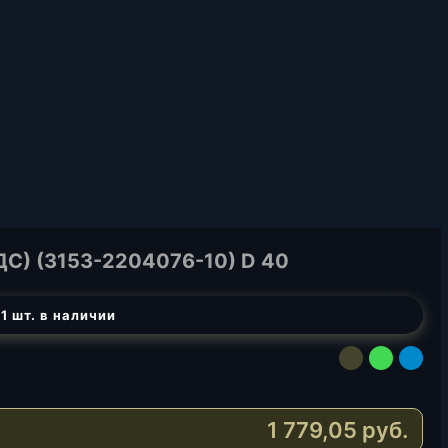
) (3153-2204076-10) D 40
1 шт. в наличии
E
W
T
-
h
e
M
a
l
1 779,05
руб.
a
t
e