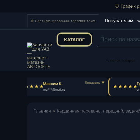
⏰ График р
Покупателям
📄 Сертифицированная торговая точка
КАТАЛОГ
Поиск
товаров
🔍 поиск товаров
Максим К.
Гр
ma***@mail.ru
gr*
Главная
»
Карданная передача, передний, задни