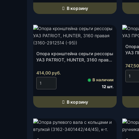
4
В корзину
0
7
6
-
1
Опора
0
УАЗ П
Опора кронштейна серьги рессоры
)
УАЗ PATRIOT, HUNTER, 3160 правая
d
747,5
(3160-2912514 (-95)), шт.
4
414,00
руб.
0
◉
В наличии
,
12 шт.
ш
т
В корзину
.