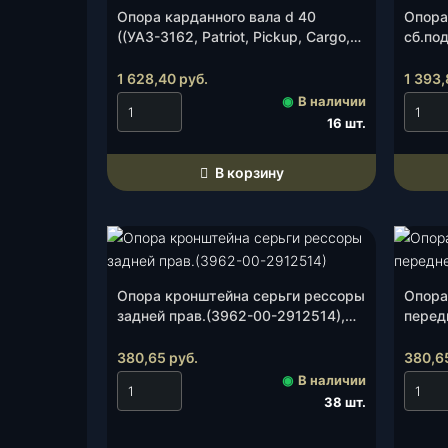
г
Опора карданного вала d 40
Опора
о
((УАЗ-3162, Patriot, Pickup, Cargo,
сб.по
3153, 3159, ПРОФИ; ГАЗ-52; Урал
в
(TRUC
4320-31 (привод лебёдки)(3153-
1 628,40
руб.
1 393
а
00-2204076-10TKU-2204076-62),
◉
В наличии
л
шт.
16 шт.
а
(
А
В корзину
Д
С
)
(
3
Опора кронштейна серьги рессоры
Опора
1
задней прав.(3962-00-2912514),
перед
5
шт.
3
380,65
руб.
380,6
-
◉
В наличии
2
38 шт.
2
0