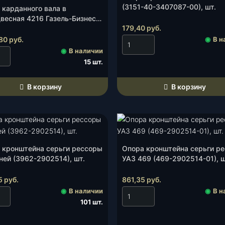
(3151-40-3407087-00), шт.
 карданного вала в
двесная 4216 Газель-Бизнес
179,40
руб.
KMAN,TIRSAN) d 35, шт.
,80
руб.
◉
В н
◉
В наличии
15 шт.
В корзину
В корзину
 кронштейна серьги рессоры
Опора кронштейна серьги р
ней (3962-2902514), шт.
УАЗ 469 (469-2902514-01), ш
5
руб.
861,35
руб.
◉
В наличии
◉
В н
101 шт.