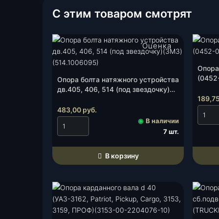
т
С этим товаром смотрят
о
в
а
Оценка
5.00
из 5
р
а
Опора
О
(0452
Опора болта натяжного устройства
дв.405, 406, 514 (под звездочку)
п
189,7
(ЗМЗ)(514.1006095), шт.
о
483,00
руб.
р
◉
В наличии
а
7 шт.
к
а
В корзину
р
д
а
н
н
о