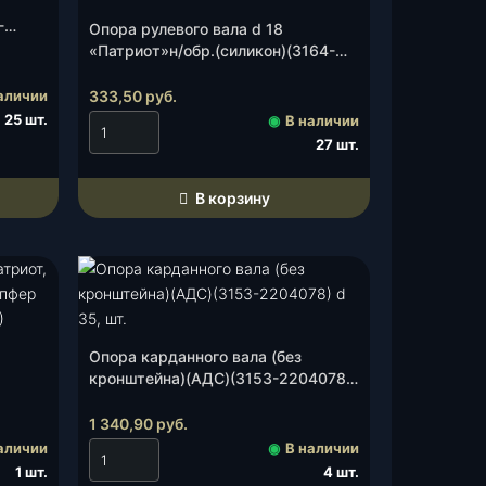
-
Опора рулевого вала d 18
«Патриот»н/обр.(силикон)(3164-
00-3401442-00), к-т.
аличии
333,50
руб.
25 шт.
◉
В наличии
27 шт.
В корзину
Опора карданного вала (без
кронштейна)(АДС)(3153-2204078)
 3163-
d 35, шт.
1 340,90
руб.
аличии
◉
В наличии
1 шт.
4 шт.