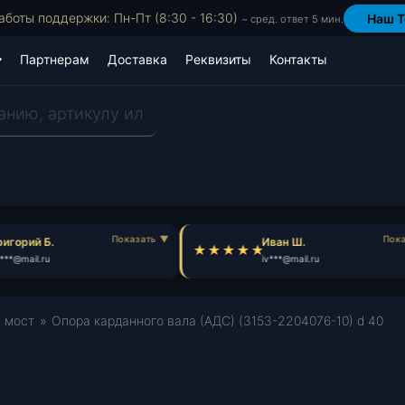
аботы поддержки: Пн-Пт (8:30 - 16:30)
Наш T
~ сред. ответ 5 мин.
Партнерам
Доставка
Реквизиты
Контакты
игорий Б.
Иван Ш.
**@mail.ru
iv***@mail.ru
й мост
»
Опора карданного вала (АДС) (3153-2204076-10) d 40