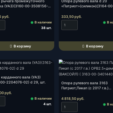
 рычага промежуточного
Опора рулевого вала d 20
ка (УАЗ)(3160-00-3508156-
«Патриот»(силикон)(3164-00
т.
3401442-00), к-т.
5
руб.
333,50
руб.
◉
В наличии
◉
В н
38 шт.
В корзину
В корзину
 карданного вала (УАЗ)
-00-2204076-02) d 29, шт.
Опора рулевого вала 3163
Патриот,Пикап (с 2017 г.в.)
,00
руб.
ОРВ2.5+ демпфер (Ваксойл)(
00-3401440), к-т.
◉
В наличии
4 818,50
руб.
4 шт.
◉
В н