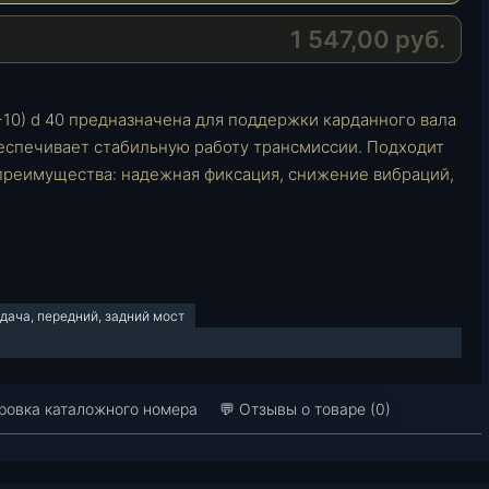
i
s
g
l
A
r
1 547,00
руб.
p
a
p
m
10) d 40 предназначена для поддержки карданного вала
беспечивает стабильную работу трансмиссии. Подходит
 преимущества: надежная фиксация, снижение вибраций,
дача, передний, задний мост
овка каталожного номера
💬 Отзывы о товаре (0)