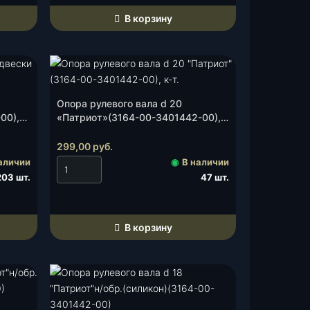
В корзину
Опора рулевого вала d 20
00),
«Патриот»(3164-00-3401442-00),
к-т.
299,00
руб.
аличии
◉
В наличии
203 шт.
47 шт.
В корзину