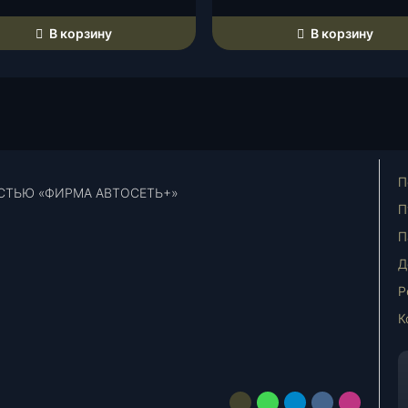
В корзину
В корзину
П
СТЬЮ «ФИРМА АВТОСЕТЬ+»
П
П
Д
Р
К
E-
WhatsApp
Telegram
vk.com
Instagra