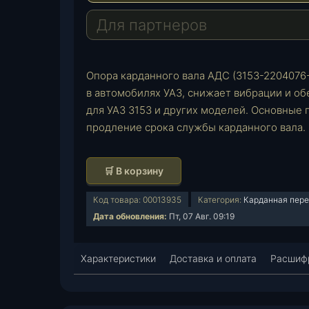
Для партнеров
Опора карданного вала АДС (3153-2204076-
в автомобилях УАЗ, снижает вибрации и о
для УАЗ 3153 и других моделей. Основные
продление срока службы карданного вала.
К
🛒 В корзину
о
л
Код товара:
00013935
Категория:
Карданная пере
и
Дата обновления:
Пт, 07 Авг. 09:19
ч
е
Характеристики
Доставка и оплата
Расшифр
с
т
в
о