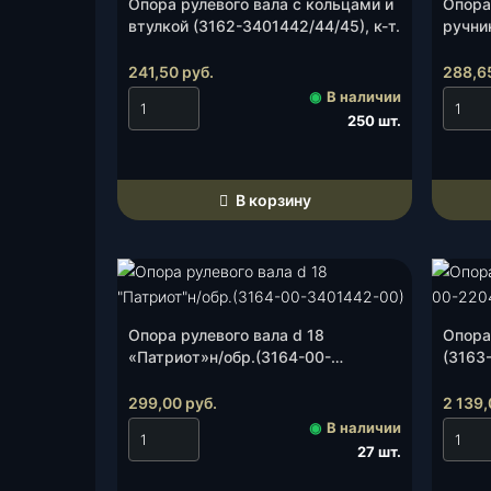
Опора рулевого вала с кольцами и
Опора
втулкой (3162-3401442/44/45), к-т.
ручни
00), ш
241,50
руб.
288,6
◉
В наличии
250 шт.
В корзину
Опора рулевого вала d 18
Опора
«Патриот»н/обр.(3164-00-
(3163
3401442-00), к-т.
299,00
руб.
2 139
◉
В наличии
27 шт.