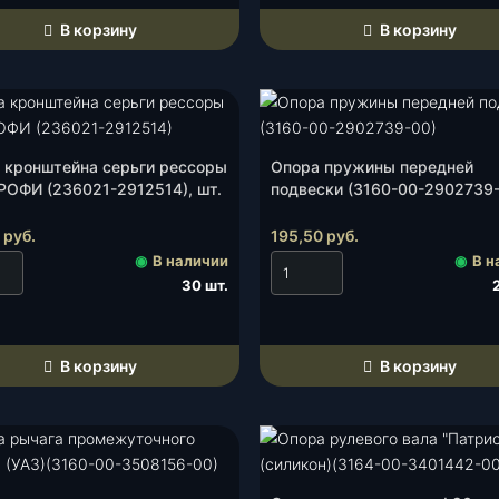
В корзину
В корзину
 кронштейна серьги рессоры
Опора пружины передней
РОФИ (236021-2912514), шт.
подвески (3160-00-2902739-
шт.
0
руб.
195,50
руб.
◉
В наличии
◉
В н
30 шт.
В корзину
В корзину