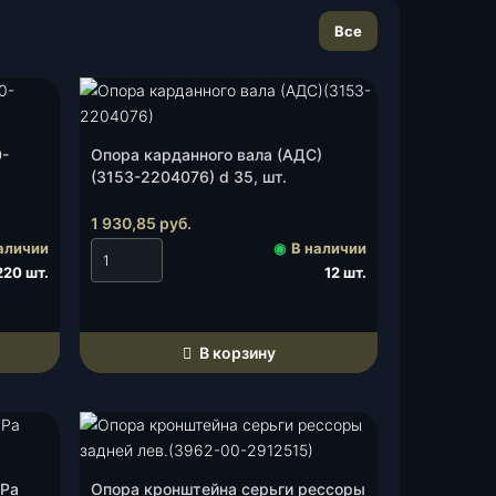
Все
0-
Опора карданного вала (АДС)
(3153-2204076) d 35, шт.
1 930,85
руб.
аличии
◉
В наличии
220 шт.
12 шт.
В корзину
УРа
Опора кронштейна серьги рессоры