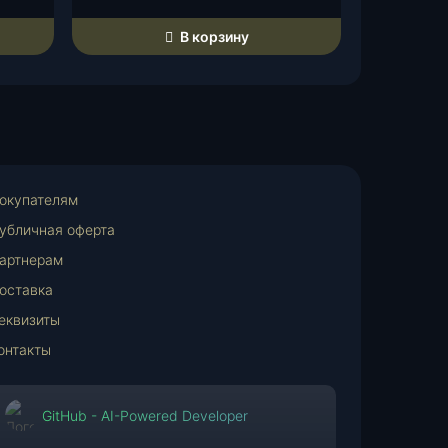
В корзину
окупателям
убличная оферта
артнерам
оставка
еквизиты
онтакты
GitHub - AI-Powered Developer
m