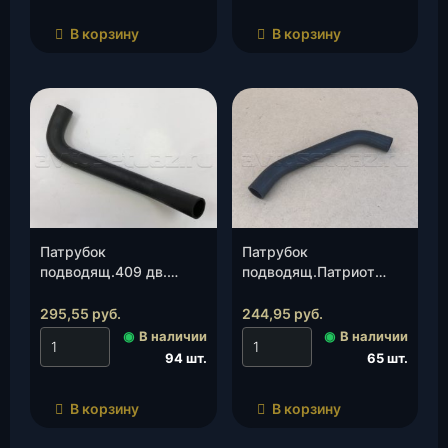
В корзину
В корзину
Патрубок
Патрубок
подводящ.409 дв.
подводящ.Патриот
(31608-1303010-00)
(Iveko)(3163-10-
(Балаково), шт.
1303010)(Балаково),
295,55
руб.
244,95
руб.
шт.
◉
В наличии
◉
В наличии
94 шт.
65 шт.
В корзину
В корзину