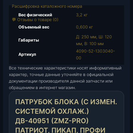
т
Расшифровка каталожного номера
о
в
Вес физический
3,2 кг
💬 Отзывы о товаре (0)
а
Объемный вес
0,600 кг
р
а
Д: 250 мм, Ш: 120
Габариты
П
мм, В: 100 мм
а
4090-52-1303040-
Артикул
т
00
р
Все технические характеристики носят информативный
у
характер, точные данные уточняйте в официальной
б
документации производителя данной запчасти или
о
обращением в интернет магазин.
к
б
ПАТРУБОК БЛОКА (С ИЗМЕН.
л
о
СИСТЕМОЙ ОХЛАЖ.)
к
ДВ-40951 (ZMZ-PRO)
а
ПАТРИОТ, ПИКАП, ПРОФИ
(