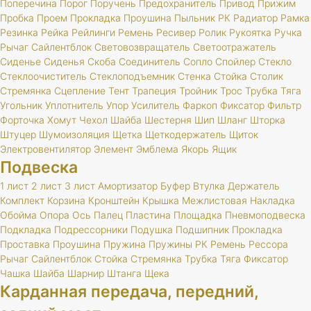
Поперечина
Порог
Поручень
Предохранитель
Привод
Прижим
Пробка
Проем
Прокладка
Проушина
Пыльник
РК
Радиатор
Рамка
Резинка
Рейка
Рейлинги
Ремень
Ресивер
Ролик
Рукоятка
Ручка
Рычаг
Сайлентблок
Световозвращатель
Светоотражатель
Сиденье
Сиденья
Скоба
Соединитель
Сопло
Спойлер
Стекло
Стеклоочиститель
Стеклоподъемник
Стенка
Стойка
Столик
Стремянка
Сцепление
Тент
Трапеция
Тройник
Трос
Трубка
Тяга
Угольник
Уплотнитель
Упор
Усилитель
Фаркоп
Фиксатор
Фильтр
Форточка
Хомут
Чехол
Шайба
Шестерня
Шип
Шланг
Шторка
Штуцер
Шумоизоляция
Щетка
Щеткодержатель
Щиток
Электровентилятор
Элемент
Эмблема
Якорь
Ящик
Подвеска
1 лист
2 лист
3 лист
Амортизатор
Буфер
Втулка
Держатель
Комплект
Корзина
Кронштейн
Крышка
Межлистовая
Накладка
Обойма
Опора
Ось
Палец
Пластина
Площадка
Пневмоподвеска
Подкладка
Подрессорники
Подушка
Подшипник
Прокладка
Проставка
Проушина
Пружина
Пружины
РК
Ремень
Рессора
Рычаг
Сайлентблок
Стойка
Стремянка
Трубка
Тяга
Фиксатор
Чашка
Шайба
Шарнир
Штанга
Щека
Карданная передача, передний,