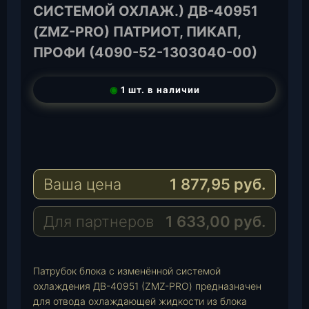
СИСТЕМОЙ ОХЛАЖ.) ДВ-40951
(ZMZ-PRO) ПАТРИОТ, ПИКАП,
ПРОФИ (4090-52-1303040-00)
◉
1 шт. в наличии
T
e
W
l
h
E
e
a
-
Ваша цена
1 877,95
руб.
g
t
M
r
s
a
a
A
i
Для партнеров
1 633,00
руб.
m
p
l
p
Патрубок блока с изменённой системой
охлаждения ДВ-40951 (ZMZ-PRO) предназначен
для отвода охлаждающей жидкости из блока