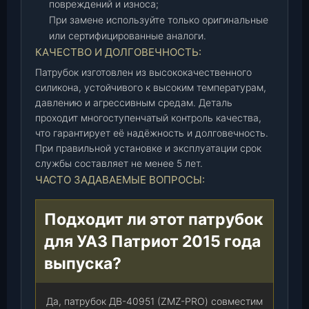
(
повреждений и износа;
4
При замене используйте только оригинальные
0
или сертифицированные аналоги.
9
КАЧЕСТВО И ДОЛГОВЕЧНОСТЬ:
0
Патрубок изготовлен из высококачественного
-
силикона, устойчивого к высоким температурам,
5
давлению и агрессивным средам. Деталь
2
проходит многоступенчатый контроль качества,
-
что гарантирует её надёжность и долговечность.
1
При правильной установке и эксплуатации срок
3
службы составляет не менее 5 лет.
0
ЧАСТО ЗАДАВАЕМЫЕ ВОПРОСЫ:
3
0
Подходит ли этот патрубок
4
для УАЗ Патриот 2015 года
0
-
выпуска?
0
0
Да, патрубок ДВ-40951 (ZMZ-PRO) совместим
)