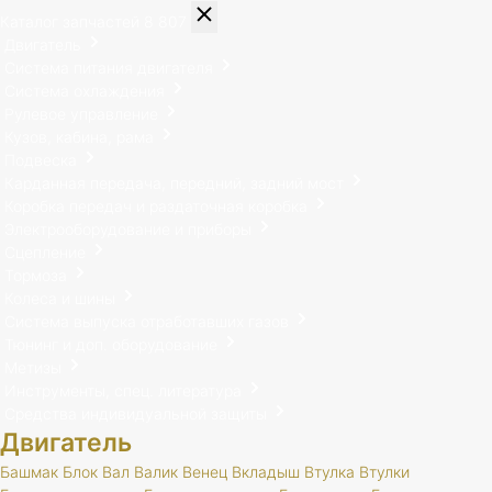
Каталог запчастей
8 807
Двигатель
Система питания двигателя
Система охлаждения
Рулевое управление
Кузов, кабина, рама
Подвеска
Карданная передача, передний, задний мост
Коробка передач и раздаточная коробка
Электрооборудование и приборы
Сцепление
Тормоза
Колеса и шины
Система выпуска отработавших газов
Тюнинг и доп. оборудование
Метизы
Инструменты, спец. литература
Средства индивидуальной защиты
Двигатель
Башмак
Блок
Вал
Валик
Венец
Вкладыш
Втулка
Втулки