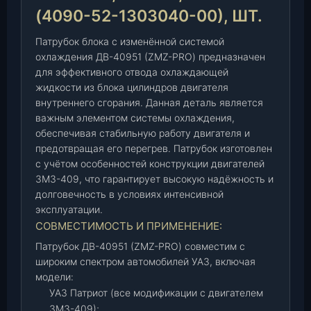
с
(4090-52-1303040-00), ШТ.
и
з
Патрубок блока с изменённой системой
м
охлаждения ДВ-40951 (ZMZ-PRO) предназначен
для эффективного отвода охлаждающей
е
жидкости из блока цилиндров двигателя
н
внутреннего сгорания. Данная деталь является
.
важным элементом системы охлаждения,
с
обеспечивая стабильную работу двигателя и
и
предотвращая его перегрев. Патрубок изготовлен
с
с учётом особенностей конструкции двигателей
т
ЗМЗ-409, что гарантирует высокую надёжность и
е
долговечность в условиях интенсивной
м
эксплуатации.
о
СОВМЕСТИМОСТЬ И ПРИМЕНЕНИЕ:
й
Патрубок ДВ-40951 (ZMZ-PRO) совместим с
о
широким спектром автомобилей УАЗ, включая
х
модели:
л
УАЗ Патриот (все модификации с двигателем
а
ЗМЗ-409);