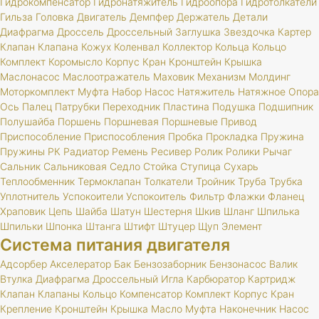
Гидрокомпенсатор
Гидронатяжитель
Гидроопора
Гидротолкатели
Гильза
Головка
Двигатель
Демпфер
Держатель
Детали
Диафрагма
Дроссель
Дроссельный
Заглушка
Звездочка
Картер
Клапан
Клапана
Кожух
Коленвал
Коллектор
Кольца
Кольцо
Комплект
Коромысло
Корпус
Кран
Кронштейн
Крышка
Маслонасос
Маслоотражатель
Маховик
Механизм
Молдинг
Моторкомплект
Муфта
Набор
Насос
Натяжитель
Натяжное
Опора
Ось
Палец
Патрубки
Переходник
Пластина
Подушка
Подшипник
Полушайба
Поршень
Поршневая
Поршневые
Привод
Приспособление
Приспособления
Пробка
Прокладка
Пружина
Пружины
РК
Радиатор
Ремень
Ресивер
Ролик
Ролики
Рычаг
Сальник
Сальниковая
Седло
Стойка
Ступица
Сухарь
Теплообменник
Термоклапан
Толкатели
Тройник
Труба
Трубка
Уплотнитель
Успокоители
Успокоитель
Фильтр
Флажки
Фланец
Храповик
Цепь
Шайба
Шатун
Шестерня
Шкив
Шланг
Шпилька
Шпильки
Шпонка
Штанга
Штифт
Штуцер
Щуп
Элемент
Система питания двигателя
Адсорбер
Акселератор
Бак
Бензозаборник
Бензонасос
Валик
Втулка
Диафрагма
Дроссельный
Игла
Карбюратор
Картридж
Клапан
Клапаны
Кольцо
Компенсатор
Комплект
Корпус
Кран
Крепление
Кронштейн
Крышка
Масло
Муфта
Наконечник
Насос