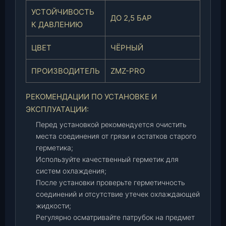
П
УСТОЙЧИВОСТЬ
ДО 2,5 БАР
а
К ДАВЛЕНИЮ
т
р
ЦВЕТ
ЧЁРНЫЙ
и
о
ПРОИЗВОДИТЕЛЬ
ZMZ-PRO
т
,
РЕКОМЕНДАЦИИ ПО УСТАНОВКЕ И
П
ЭКСПЛУАТАЦИИ:
и
к
Перед установкой рекомендуется очистить
а
места соединения от грязи и остатков старого
п
герметика;
,
Используйте качественный герметик для
П
систем охлаждения;
р
После установки проверьте герметичность
о
соединений и отсутствие утечек охлаждающей
ф
жидкости;
и
Регулярно осматривайте патрубок на предмет