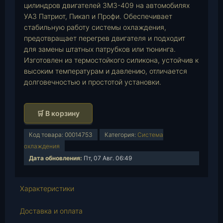
цилиндров двигателей ЗМЗ-409 на автомобилях
УАЗ Патриот, Пикап и Профи. Обеспечивает
стабильную работу системы охлаждения,
предотвращает перегрев двигателя и подходит
для замены штатных патрубков или тюнинга.
Изготовлен из термостойкого силикона, устойчив к
высоким температурам и давлению, отличается
долговечностью и простотой установки.
К
🛒 В корзину
о
л
Код товара:
00014753
Категория:
Система
и
охлаждения
ч
Дата обновления:
Пт, 07 Авг. 06:49
е
с
Характеристики
т
в
Доставка и оплата
о