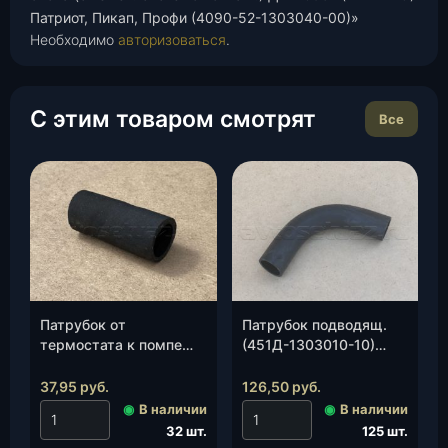
Патриот, Пикап, Профи (4090-52-1303040-00)»
Необходимо
авторизоваться
.
С этим товаром смотрят
Все
Патрубок от
Патрубок подводящ.
термостата к помпе
(451Д-1303010-10)
дв.40624, 40625, 4091,
(Балаково), шт.
40904 Е-3 (бочонок)
37,95
руб.
126,50
руб.
D=25 мм
◉
В наличии
◉
В наличии
(406.1306035-10), шт.
32 шт.
125 шт.