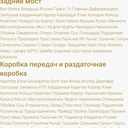
задний мост
Вал
Вилка
Вкладыш
Втулка
Гайка
Гл
Главная
Дифференциал
Заглушка
Карданный
Картер
Картридж
Клин
Колодка
Кольцо
Комплект
Кондуктор
Корпус
Крестовина
Крышка
Кулак
Манжета
Маслоотражатель
Мост
Муфта
Муфты
Накладка
Наконечник
Обойма
Омыватель
Опора
Опорник
Ось
Площадка
Подшипник
Полуось
Прокладка
Проставка
Пыльник
РК
Рычаг
Сальник
Сапун
Сателлиты
Смазка
Стакан
Сухарь
Трещетка
Узел
Упор
Фланец
Хомут
Цапфа
ШРУС
Шайба
Шаровая
Шестерня
Шкворень
Шпилька
Коробка передач и раздаточная
коробка
Адаптер
Блок
Блокиратор
Болт
Вал
Вилка
Втулка
Демпфер
Заглушка
Заклепка
КПП
Карданный
Каретка
Картер
Клин
Колпачок
Кольцо
Комплект
Корзина
Корпус
Кронштейн
Крышка
Кулиса
Масло
Маслоотражатель
Муфта
Наконечник
Облицовка
Обойма
Ось
Отражатель
Палец
Пластина
Плунжер
Подшипник
Полукольцо
Предохранитель
Привод
Пробка
Прокладка
Промеж
Проставка
Пружина
Пыльник
РК
Радиатор
Раздатка
Ролики
Ротор
Рукоятка
Рукоятки
Рычаг
Сальник
Сальники
Сапун
Седло