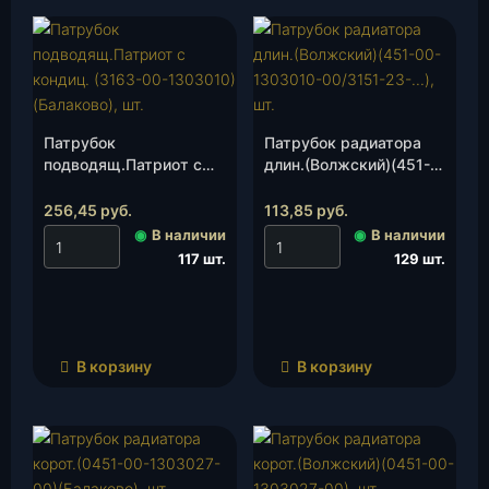
Патрубок
Патрубок радиатора
подводящ.Патриот с
длин.(Волжский)(451-
кондиц. (3163-00-
00-1303010-00/3151-
1303010)(Балаково),
23-…), шт.
256,45
руб.
113,85
руб.
шт.
◉
В наличии
◉
В наличии
117 шт.
129 шт.
В корзину
В корзину