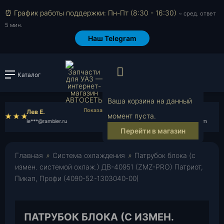
⏰ График работы поддержки: Пн-Пт (8:30 - 16:30)
~ сред. ответ
5 мин.
Наш Telegram
Просмотр корзи
Каталог
Войти или зарегистрировать
Ваша корзина на данный
Лев Е.
Иван Б.
момент пуста.
le***@rambler.ru
iv***@gmail.com
Перейти в магазин
Главная
»
Система охлаждения
»
Патрубок блока (с
измен. системой охлаж.) ДВ-40951 (ZMZ-PRO) Патриот,
Пикап, Профи (4090-52-1303040-00)
ПАТРУБОК БЛОКА (С ИЗМЕН.