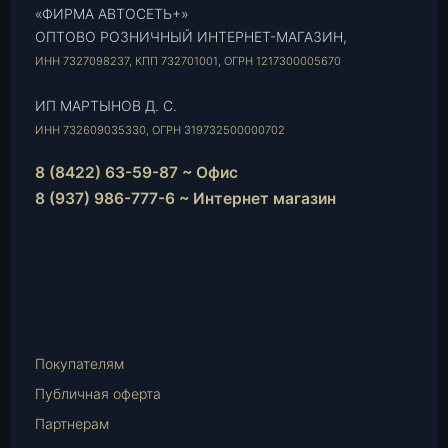
«ФИРМА АВТОСЕТЬ+»
ОПТОВО РОЗНИЧНЫЙ ИНТЕРНЕТ-МАГАЗИН,
ИНН 7327098237, КПП 732701001, ОГРН 1217300005670
ИП МАРТЫНОВ Д. С.
ИНН 732609035330, ОГРН 319732500000702
8 (8422) 63-59-87 ~ Офис
8 (937) 986-777-6 ~ Интернет магазин
Instagram
vk.com
Telegram
WhatsApp
E-
Mail
Покупателям
Публичная оферта
Партнерам