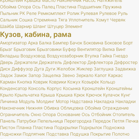
Кронштейн
Крышка
Масло
Наконечник
Насос
Натяжитель
Обойма
Опора
Ось
Палец
Пластина
Подшипник
Пружина
Пыльник
РК
Реле
Ремкомплект
Ролик
Рулевая
Рулевое
Руль
Сальник
Сошка
Стремянка
Тяга
Уплотнитель
Хомут
Червяк
Шайба
Шарнир
Шланг
Штуцер
Элемент
Кузов, кабина, рама
Амортизатор
Арка
Балка
Бампер
Бачок
Боковина
Боковое
Борт
Брызг
Брызговик
Брызговики
Буфер
Вентилятор
Вилка
Винт
Вкладыш
Воздуховод
Воздухозаборник
Втулка
Гайка
Гнездо
Дверь
Держатели
Держатель
Дефлектор
Дефлектора
Дефростер
Диск
Диффузор
Дуга
Дуги
Желобок
Жиклер
Заглушка
Задвижка
Задок
Замок
Запор
Защелка
Звено
Зеркало
Капот
Каркас
Карман
Кнопка
Коврик
Коврики
Кожух
Козырёк
Кольцо
Конденсатор
Консоль
Корпус
Косынка
Кронштейн
Кронштейны
Крыло
Крыльчатка
Крыша
Крышка
Крюк
Крючок
Кулачок
Кунг
Личинка
Модуль
Молдинг
Мотор
Надставка
Накладка
Накладки
Наконечник
Нижняя
Обивка
Облицовка
Обойма
Ограждение
Ограничитель
Окно
Опора
Основание
Ось
Отбойник
Отопитель
Панель
Патрубки
Пепельница
Перегородка
Передок
Петля
Печка
Пистон
Планка
Пластина
Подкрылки
Подкрылок
Подножка
Подножки
Подпятник
Подставка
Подушка
Покрытие
Полотно