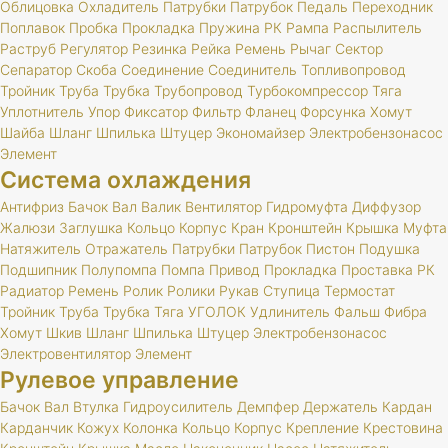
Облицовка
Охладитель
Патрубки
Патрубок
Педаль
Переходник
Поплавок
Пробка
Прокладка
Пружина
РК
Рампа
Распылитель
Раструб
Регулятор
Резинка
Рейка
Ремень
Рычаг
Сектор
Сепаратор
Скоба
Соединение
Соединитель
Топливопровод
Тройник
Труба
Трубка
Трубопровод
Турбокомпрессор
Тяга
Уплотнитель
Упор
Фиксатор
Фильтр
Фланец
Форсунка
Хомут
Шайба
Шланг
Шпилька
Штуцер
Экономайзер
Электробензонасос
Элемент
Система охлаждения
Антифриз
Бачок
Вал
Валик
Вентилятор
Гидромуфта
Диффузор
Жалюзи
Заглушка
Кольцо
Корпус
Кран
Кронштейн
Крышка
Муфта
Натяжитель
Отражатель
Патрубки
Патрубок
Пистон
Подушка
Подшипник
Полупомпа
Помпа
Привод
Прокладка
Проставка
РК
Радиатор
Ремень
Ролик
Ролики
Рукав
Ступица
Термостат
Тройник
Труба
Трубка
Тяга
УГОЛОК
Удлинитель
Фальш
Фибра
Хомут
Шкив
Шланг
Шпилька
Штуцер
Электробензонасос
Электровентилятор
Элемент
Рулевое управление
Бачок
Вал
Втулка
Гидроусилитель
Демпфер
Держатель
Кардан
Карданчик
Кожух
Колонка
Кольцо
Корпус
Крепление
Крестовина