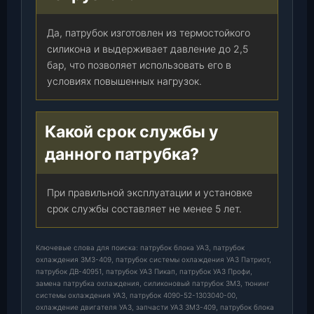
Да, патрубок изготовлен из термостойкого
силикона и выдерживает давление до 2,5
бар, что позволяет использовать его в
условиях повышенных нагрузок.
Какой срок службы у
данного патрубка?
При правильной эксплуатации и установке
срок службы составляет не менее 5 лет.
Ключевые слова для поиска: патрубок блока УАЗ, патрубок
охлаждения ЗМЗ-409, патрубок системы охлаждения УАЗ Патриот,
патрубок ДВ-40951, патрубок УАЗ Пикап, патрубок УАЗ Профи,
замена патрубка охлаждения, силиконовый патрубок ЗМЗ, тюнинг
системы охлаждения УАЗ, патрубок 4090-52-1303040-00,
охлаждение двигателя УАЗ, запчасти УАЗ ЗМЗ-409, патрубок блока