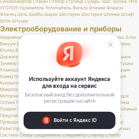
Синхронизатор
Стакан
Стопор
Ступица
Сухарь
Трос
Трубка
Тяга
УГОЛОК
Удлинитель
Уплотнитель
Фильтр
Флажки
Флажок
Фланец
Цепь
Шайба
Шарик
Шестерни
Шестерня
Шпонка
Штифт
Шток
Штуцер
Электрооборудование и приборы
Аварийный
Амперметр
Антенна
Антенный
Бегунок
Бендикс
Блок
Вакуум
Валик
Вариатор
Вентилятор
Вилка
Вольтметр
Вставка
Втулка
Выключатель
Генератор
Гидрокорректор
Датчик
Держатель
Диодный
Дневные
Добавочное
Жгут
Жгуты
Замок
Зуммер
Иммобилайзер
Карбюратор
Карданный
Карта
Катушка
Клавиша
Клапан
Клемма
Кнопка
Колодка
Кольцо
Комбинация
Коммутатор
Комплект
Компрессор
Конденсатор
Контактная
Кронштейн
Крышка
Лампа
Личинка
Магнитола
Микропереключатель
Модуль
Мост
Мотор
Моторедуктор
Моторчик
Набор
Наконечник
Насос
Ножной
Обмотка
Ободок
Оптика
Патрон
Переключатель
Переходник
Планка
Пластина
Плафон
Повторитель
Поддон
Подсветка
Подшипник
Подъёмный
Предохранитель
Прибор
Прикуриватель
Провод
Провода
Проводка
Проставка
Пульт
Пыльник
РК
Разъем
Регулятор
Резистор
Реле
Реостат
Решетка
Розетка
Рычаг
Свеча
Сигнал
Система
Скоба
Соединитель
Спидометр
Стартер
Стекло