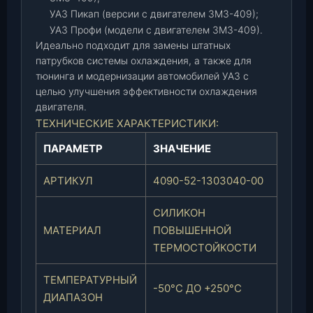
ж
УАЗ Пикап (версии с двигателем ЗМЗ-409);
.
УАЗ Профи (модели с двигателем ЗМЗ-409).
)
Идеально подходит для замены штатных
Д
патрубков системы охлаждения, а также для
В
тюнинга и модернизации автомобилей УАЗ с
-
целью улучшения эффективности охлаждения
4
двигателя.
0
ТЕХНИЧЕСКИЕ ХАРАКТЕРИСТИКИ:
9
5
ПАРАМЕТР
ЗНАЧЕНИЕ
1
(
АРТИКУЛ
4090-52-1303040-00
Z
M
СИЛИКОН
Z
МАТЕРИАЛ
ПОВЫШЕННОЙ
-
ТЕРМОСТОЙКОСТИ
P
R
ТЕМПЕРАТУРНЫЙ
-50°C ДО +250°C
O
ДИАПАЗОН
)