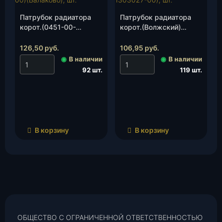
Патрубок радиатора
Патрубок радиатора
корот.(0451-00-
корот.(Волжский)
1303027-00)
(0451-00-1303027-00),
(Балаково), шт.
шт.
126,50
руб.
106,95
руб.
◉
В наличии
◉
В наличии
92 шт.
119 шт.
В корзину
В корзину
ОБЩЕСТВО С ОГРАНИЧЕННОЙ ОТВЕТСТВЕННОСТЬЮ