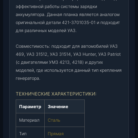
1
эффективной работы системы зарядки
-
аккумулятора. Данная планка является аналогом
3
оригинальной детали 421-3701035-01 и подходит
7
для различных моделей УАЗ.
0
1
Совместимость: подходит для автомобилей УАЗ
0
469, УАЗ 31512, УАЗ 31514, УАЗ Hunter, УАЗ Patriot
3
5
(с двигателями УМЗ 4213, 4218) и других
-
моделей, где используется данный тип крепления
0
генератора.
1
)
ТЕХНИЧЕСКИЕ ХАРАКТЕРИСТИКИ:
(
а
Параметр
Значение
н
а
Материал
Сталь
л
о
Тип
Прямая