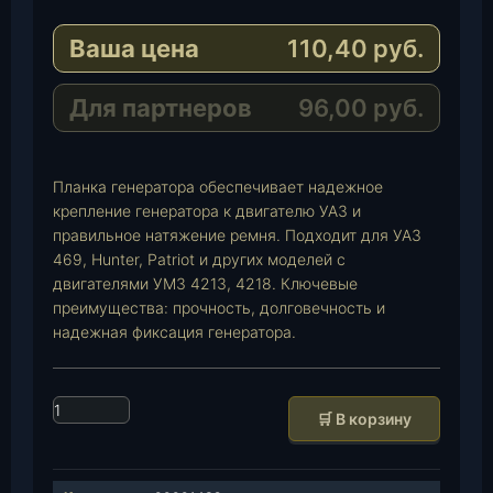
e
a
-
Ваша цена
110,40
руб.
g
t
M
r
s
a
a
A
i
Для партнеров
96,00
руб.
m
p
l
p
Планка генератора обеспечивает надежное
крепление генератора к двигателю УАЗ и
правильное натяжение ремня. Подходит для УАЗ
469, Hunter, Patriot и других моделей с
двигателями УМЗ 4213, 4218. Ключевые
преимущества: прочность, долговечность и
надежная фиксация генератора.
К
🛒 В корзину
о
л
и