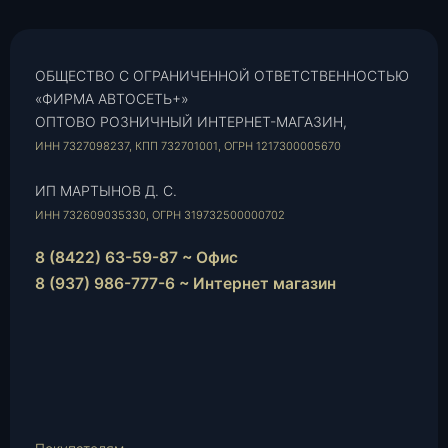
ОБЩЕСТВО С ОГРАНИЧЕННОЙ ОТВЕТСТВЕННОСТЬЮ
«ФИРМА АВТОСЕТЬ+»
ОПТОВО РОЗНИЧНЫЙ ИНТЕРНЕТ-МАГАЗИН,
ИНН 7327098237, КПП 732701001, ОГРН 1217300005670
ИП МАРТЫНОВ Д. С.
ИНН 732609035330, ОГРН 319732500000702
8 (8422) 63-59-87 ~ Офис
8 (937) 986-777-6 ~ Интернет магазин
Instagram
vk.com
Telegram
WhatsApp
E-
Mail