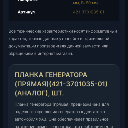
е
мм, В: 50 мм
н
Артикул
421-3701035-01
е
р
а
Все технические характеристики носят информативный
т
характер, точные данные уточняйте в официальной
о
документации производителя данной запчасти или
р
обращением в интернет магазин.
а
(
п
ПЛАНКА ГЕНЕРАТОРА
р
я
(ПРЯМАЯ)(421-3701035-01)
м
(АНАЛОГ), ШТ.
а
я
Планка генератора (прямая) предназначена для
)
надежного крепления генератора к двигателю
(
автомобиля УАЗ. Она обеспечивает правильное
4
2
натяжение ремня генератора, что необходимо для