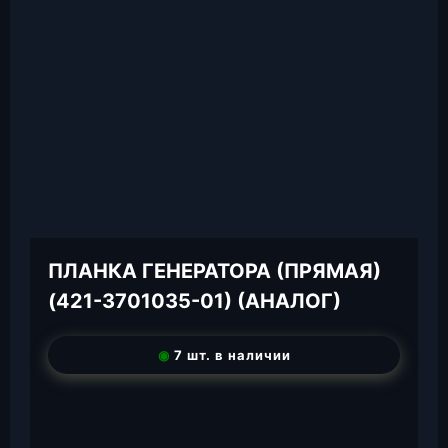
ПЛАНКА ГЕНЕРАТОРА (ПРЯМАЯ)
(421-3701035-01) (АНАЛОГ)
◉
7 шт. в наличии
T
e
W
l
h
E