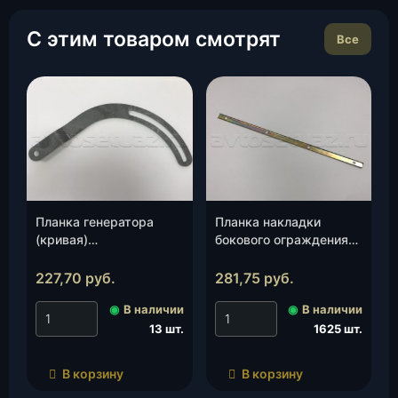
С этим товаром смотрят
Все
Планка генератора
Планка накладки
(кривая)
бокового ограждения
(4178.3701035), шт.
3162 (УАЗ)(3162-00-
8405050-95), шт.
227,70
руб.
281,75
руб.
◉
В наличии
◉
В наличии
13 шт.
1625 шт.
В корзину
В корзину