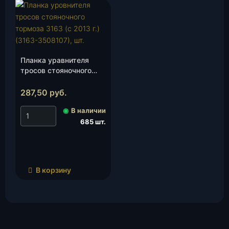
Планка уравнителя
тросов стояночного
тормоза 3163 (с 2013
г.)(3163-3508107), шт.
287,50
руб.
◉
В наличии
685 шт.
В корзину