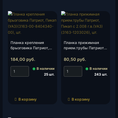
Планка крепления
Планка прижимная
брызговика Патриот,
прием.трубы Патриот,
Пикап (УАЗ)(3163-00-
Пикап с 2.008 г.в.(УАЗ)
8404340-00), шт.
(3163-1203026), шт.
184,00
руб.
80,50
руб.
◉
В наличии
◉
В наличии
25 шт.
243 шт.
В корзину
В корзину