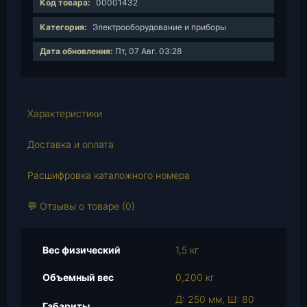
Код товара:
00001432
ч
е
Категория:
Электрооборудование и приборы
с
Дата обновления:
Пт, 07 Авг. 03:28
т
в
о
т
Характеристики
о
в
Доставка и оплата
а
р
Расшифровка каталожного номера
а
П
💬 Отзывы о товаре (0)
л
а
н
Вес физический
1,5 кг
к
Объемный вес
0,200 кг
а
г
Д: 250 мм, Ш: 80
Габариты