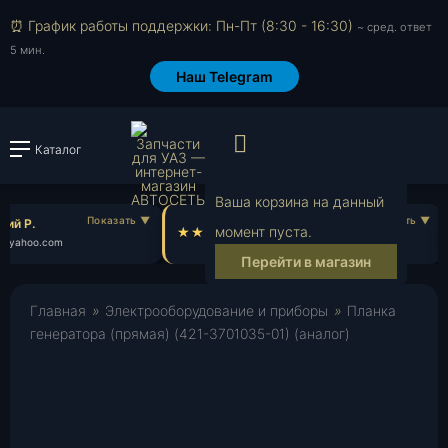
⏰ График работы поддержки: Пн-Пт (8:30 - 16:30)
~ сред. ответ
5 мин.
Наш Telegram
Просмотр корзи
Каталог
Войти или зарегистрировать
Ваша корзина на данный
ий Р.
Олеся Б.
момент пуста.
@yahoo.com
ol***@mail.ru
Перейти в магазин
Главная
»
Электрооборудование и приборы
»
Планка
генератора (прямая) (421-3701035-01) (аналог)