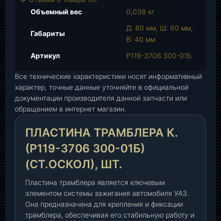
а
Объемный вес
0,038 кг
П
Д: 80 мм, Ш: 60 мм,
л
Габариты
В: 40 мм
а
с
Артикул
Р119-3706 300-01Б
т
Все технические характеристики носят информативный
и
характер, точные данные уточняйте в официальной
н
документации производителя данной запчасти или
а
обращением в интернет магазин.
т
р
ПЛАСТИНА ТРАМБЛЕРА К.
а
м
(Р119-3706 300-01Б)
б
(СТ.ОСКОЛ), ШТ.
л
е
Пластина трамблера является ключевым
р
элементом системы зажигания автомобиля УАЗ.
а
Она предназначена для крепления и фиксации
к
трамблера, обеспечивая его стабильную работу и