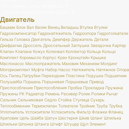
Инструменты, спец. литература
Средства индивидуальной защиты
Двигатель
Башмак
Блок
Вал
Валик
Венец
Вкладыш
Втулка
Втулки
Гидрокомпенсатор
Гидронатяжитель
Гидроопора
Гидротолкатели
Гильза
Головка
Двигатель
Демпфер
Держатель
Детали
Диафрагма
Дроссель
Дроссельный
Заглушка
Звездочка
Картер
Клапан
Клапана
Кожух
Коленвал
Коллектор
Кольца
Кольцо
Комплект
Коромысло
Корпус
Кран
Кронштейн
Крышка
Маслонасос
Маслоотражатель
Маховик
Механизм
Молдинг
Моторкомплект
Муфта
Набор
Насос
Натяжитель
Натяжное
Опора
Ось
Палец
Патрубки
Переходник
Пластина
Подушка
Подшипник
Полушайба
Поршень
Поршневая
Поршневые
Привод
Приспособление
Приспособления
Пробка
Прокладка
Пружина
Пружины
РК
Радиатор
Ремень
Ресивер
Ролик
Ролики
Рычаг
Сальник
Сальниковая
Седло
Стойка
Ступица
Сухарь
Теплообменник
Термоклапан
Толкатели
Тройник
Труба
Трубка
Уплотнитель
Успокоители
Успокоитель
Фильтр
Флажки
Фланец
Храповик
Цепь
Шайба
Шатун
Шестерня
Шкив
Шланг
Шпилька
Шпильки
Шпонка
Штанга
Штифт
Штуцер
Щуп
Элемент