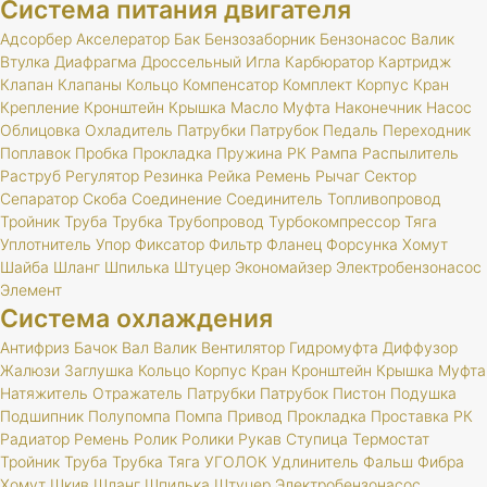
Система питания двигателя
Адсорбер
Акселератор
Бак
Бензозаборник
Бензонасос
Валик
Втулка
Диафрагма
Дроссельный
Игла
Карбюратор
Картридж
Клапан
Клапаны
Кольцо
Компенсатор
Комплект
Корпус
Кран
Крепление
Кронштейн
Крышка
Масло
Муфта
Наконечник
Насос
Облицовка
Охладитель
Патрубки
Патрубок
Педаль
Переходник
Поплавок
Пробка
Прокладка
Пружина
РК
Рампа
Распылитель
Раструб
Регулятор
Резинка
Рейка
Ремень
Рычаг
Сектор
Сепаратор
Скоба
Соединение
Соединитель
Топливопровод
Тройник
Труба
Трубка
Трубопровод
Турбокомпрессор
Тяга
Уплотнитель
Упор
Фиксатор
Фильтр
Фланец
Форсунка
Хомут
Шайба
Шланг
Шпилька
Штуцер
Экономайзер
Электробензонасос
Элемент
Система охлаждения
Антифриз
Бачок
Вал
Валик
Вентилятор
Гидромуфта
Диффузор
Жалюзи
Заглушка
Кольцо
Корпус
Кран
Кронштейн
Крышка
Муфта
Натяжитель
Отражатель
Патрубки
Патрубок
Пистон
Подушка
Подшипник
Полупомпа
Помпа
Привод
Прокладка
Проставка
РК
Радиатор
Ремень
Ролик
Ролики
Рукав
Ступица
Термостат
Тройник
Труба
Трубка
Тяга
УГОЛОК
Удлинитель
Фальш
Фибра
Хомут
Шкив
Шланг
Шпилька
Штуцер
Электробензонасос