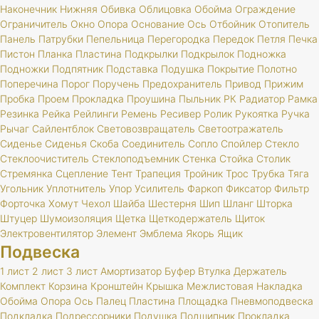
Наконечник
Нижняя
Обивка
Облицовка
Обойма
Ограждение
Ограничитель
Окно
Опора
Основание
Ось
Отбойник
Отопитель
Панель
Патрубки
Пепельница
Перегородка
Передок
Петля
Печка
Пистон
Планка
Пластина
Подкрылки
Подкрылок
Подножка
Подножки
Подпятник
Подставка
Подушка
Покрытие
Полотно
Поперечина
Порог
Поручень
Предохранитель
Привод
Прижим
Пробка
Проем
Прокладка
Проушина
Пыльник
РК
Радиатор
Рамка
Резинка
Рейка
Рейлинги
Ремень
Ресивер
Ролик
Рукоятка
Ручка
Рычаг
Сайлентблок
Световозвращатель
Светоотражатель
Сиденье
Сиденья
Скоба
Соединитель
Сопло
Спойлер
Стекло
Стеклоочиститель
Стеклоподъемник
Стенка
Стойка
Столик
Стремянка
Сцепление
Тент
Трапеция
Тройник
Трос
Трубка
Тяга
Угольник
Уплотнитель
Упор
Усилитель
Фаркоп
Фиксатор
Фильтр
Форточка
Хомут
Чехол
Шайба
Шестерня
Шип
Шланг
Шторка
Штуцер
Шумоизоляция
Щетка
Щеткодержатель
Щиток
Электровентилятор
Элемент
Эмблема
Якорь
Ящик
Подвеска
1 лист
2 лист
3 лист
Амортизатор
Буфер
Втулка
Держатель
Комплект
Корзина
Кронштейн
Крышка
Межлистовая
Накладка
Обойма
Опора
Ось
Палец
Пластина
Площадка
Пневмоподвеска
Подкладка
Подрессорники
Подушка
Подшипник
Прокладка