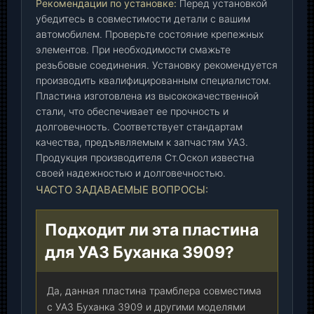
Рекомендации по установке:
Перед установкой
С
убедитесь в совместимости детали с вашим
т
автомобилем. Проверьте состояние крепежных
.
элементов. При необходимости смажьте
О
резьбовые соединения. Установку рекомендуется
с
производить квалифицированным специалистом.
к
Пластина изготовлена из высококачественной
о
стали, что обеспечивает ее прочность и
долговечность. Соответствует стандартам
л
качества, предъявляемым к запчастям УАЗ.
)
Продукция производителя Ст.Оскол известна
,
своей надежностью и долговечностью.
ш
ЧАСТО ЗАДАВАЕМЫЕ ВОПРОСЫ:
т
.
Подходит ли эта пластина
для УАЗ Буханка 3909?
Да, данная пластина трамблера совместима
с УАЗ Буханка 3909 и другими моделями