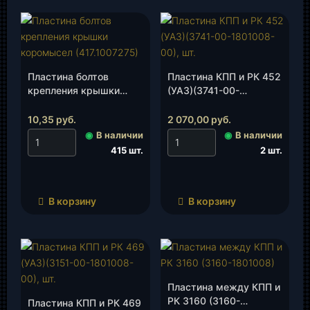
Пластина болтов
Пластина КПП и РК 452
крепления крышки
(УАЗ)(3741-00-
коромысел
1801008-00), шт.
(417.1007275), шт.
10,35
руб.
2 070,00
руб.
◉
В наличии
◉
В наличии
415 шт.
2 шт.
В корзину
В корзину
Пластина между КПП и
РК 3160 (3160-
Пластина КПП и РК 469