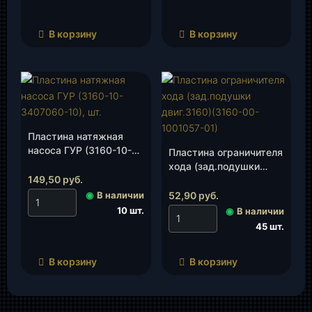
В корзину
В корзину
Пластина натяжная
насоса ГУР (3160-10-
Пластина ограничителя
3407060-10), шт.
хода (зад.подушки
149,50
руб.
двиг.3160)(3160-00-
1001057-01), шт.
◉
В наличии
52,90
руб.
10 шт.
◉
В наличии
45 шт.
В корзину
В корзину