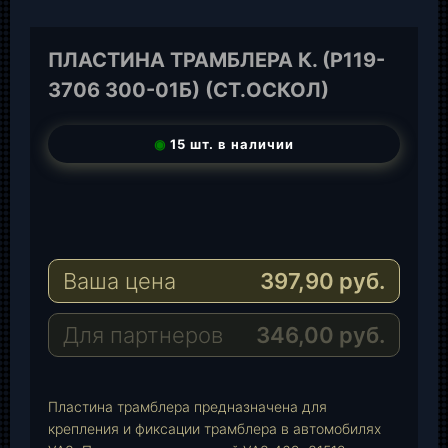
ПЛАСТИНА ТРАМБЛЕРА К. (Р119-
3706 300-01Б) (СТ.ОСКОЛ)
◉
15 шт. в наличии
T
e
W
l
h
E
e
a
-
Ваша цена
397,90
руб.
g
t
M
r
s
a
a
A
i
Для партнеров
346,00
руб.
m
p
l
p
Пластина трамблера предназначена для
крепления и фиксации трамблера в автомобилях