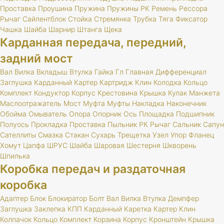
Проставка
Проушина
Пружина
Пружины
РК
Ремень
Рессора
Рычаг
Сайлентблок
Стойка
Стремянка
Трубка
Тяга
Фиксатор
Чашка
Шайба
Шарнир
Штанга
Щека
Карданная передача, передний,
задний мост
Вал
Вилка
Вкладыш
Втулка
Гайка
Гл
Главная
Дифференциал
Заглушка
Карданный
Картер
Картридж
Клин
Колодка
Кольцо
Комплект
Кондуктор
Корпус
Крестовина
Крышка
Кулак
Манжета
Маслоотражатель
Мост
Муфта
Муфты
Накладка
Наконечник
Обойма
Омыватель
Опора
Опорник
Ось
Площадка
Подшипник
Полуось
Прокладка
Проставка
Пыльник
РК
Рычаг
Сальник
Сапун
Сателлиты
Смазка
Стакан
Сухарь
Трещетка
Узел
Упор
Фланец
Хомут
Цапфа
ШРУС
Шайба
Шаровая
Шестерня
Шкворень
Шпилька
Коробка передач и раздаточная
коробка
Адаптер
Блок
Блокиратор
Болт
Вал
Вилка
Втулка
Демпфер
Заглушка
Заклепка
КПП
Карданный
Каретка
Картер
Клин
Колпачок
Кольцо
Комплект
Корзина
Корпус
Кронштейн
Крышка