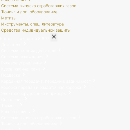
Система выпуска отработавших газов
Тюнинг и доп. оборудование
Метизы
Инструменты, спец. литература
Средства индивидуальной защиты
Каталог запчастей
8 807
Двигатель
Система питания двигателя
Система охлаждения
Рулевое управление
Кузов, кабина, рама
Подвеска
Карданная передача, передний, задний мост
Коробка передач и раздаточная коробка
Электрооборудование и приборы
Сцепление
Тормоза
Колеса и шины
Система выпуска отработавших газов
Тюнинг и доп. оборудование
Метизы