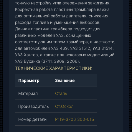
.
точную настройку угла опережения зажигания.
(
Корректная работа пластины трамблера важна
для оптимальной работы двигателя, снижения
Р
расхода топлива и уменьшения выбросов.
1
Данная пластина трамблера подходит для
1
различных моделей УАЗ, оснащенных
9
соответствующим типом трамблера, в частности,
-
для автомобилей УАЗ 469, УАЗ 31512, УАЗ 31514,
3
УАЗ Хантер, а также для некоторых модификаций
7
УАЗ Буханка (3741, 3909, 2206).
0
ТЕХНИЧЕСКИЕ ХАРАКТЕРИСТИКИ:
6
3
Параметр
Значение
0
0
Материал
Сталь
-
0
Производитель
Ст.Оскол
1
Б
Номер детали
Р119-3706 300-01Б
)
(