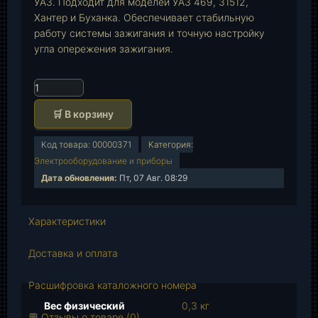
УАЗ. Подходит для моделей УАЗ 469, 31512,
Хантер и Буханка. Обеспечивает стабильную
работу системы зажигания и точную настройку
угла опережения зажигания.
К
о
🛒 В корзину
л
и
Код товара:
00000371
Категория:
ч
Электрооборудование и приборы
е
Дата обновления:
Пт, 07 Авг. 08:29
с
т
в
Характеристики
о
т
Доставка и оплата
о
в
Расшифровка каталожного номера
а
Вес физический
0,3 кг
р
💬 Отзывы о товаре (0)