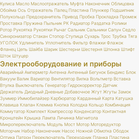
Кулиса
Масло
Маслоотражатель
Муфта
Наконечник
Облицовка
Обойма
Ось
Отражатель
Палец
Пластина
Плунжер
Подшипник
Полукольцо
Предохранитель
Привод
Пробка
Прокладка
Промеж
Проставка
Пружина
Пыльник
РК
Радиатор
Раздатка
Ролики
Ротор
Рукоятка
Рукоятки
Рычаг
Сальник
Сальники
Сапун
Седло
Синхронизатор
Стакан
Стопор
Ступица
Сухарь
Трос
Трубка
Тяга
УГОЛОК
Удлинитель
Уплотнитель
Фильтр
Флажки
Флажок
Фланец
Цепь
Шайба
Шарик
Шестерни
Шестерня
Шпонка
Штифт
Шток
Штуцер
Электрооборудование и приборы
Аварийный
Амперметр
Антенна
Антенный
Бегунок
Бендикс
Блок
Вакуум
Валик
Вариатор
Вентилятор
Вилка
Вольтметр
Вставка
Втулка
Выключатель
Генератор
Гидрокорректор
Датчик
Держатель
Диодный
Дневные
Добавочное
Жгут
Жгуты
Замок
Зуммер
Иммобилайзер
Карбюратор
Карданный
Карта
Катушка
Клавиша
Клапан
Клемма
Кнопка
Колодка
Кольцо
Комбинация
Коммутатор
Комплект
Компрессор
Конденсатор
Контактная
Кронштейн
Крышка
Лампа
Личинка
Магнитола
Микропереключатель
Модуль
Мост
Мотор
Моторедуктор
Моторчик
Набор
Наконечник
Насос
Ножной
Обмотка
Ободок
Оптика
Патрон
Переключатель
Переходник
Планка
Пластина