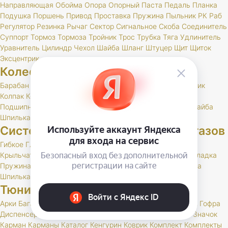
Направляющая
Обойма
Опора
Опорный
Паста
Педаль
Планка
Подушка
Поршень
Привод
Проставка
Пружина
Пыльник
РК
Раб
Регулятор
Резинка
Рычаг
Сектор
Сигнальное
Скоба
Соединитель
Суппорт
Тормоз
Тормоза
Тройник
Трос
Трубка
Тяга
Удлинитель
Уравнитель
Цилиндр
Чехол
Шайба
Шланг
Штуцер
Щит
Щиток
Эксцентрик
Колеса и шины
Барабан
Брызговик
Буфер
Гайка
Держатель
Диск
Золотник
Колпак
Колпачок
Кольцо
Кронштейн
Маслоотражатель
Подшипник
Прокладка
РК
Сальник
Стержень
Ступица
Шайба
Шпилька
Штуцер
Система выпуска отработавших газов
Гибкое
Глушитель
Клапан
Кольцо
Комплект
Кронштейн
Крыльчатка
Набор
Нейтрализатор
Планка
Подушка
Прокладка
Пружина
РК
Резонатор
Скоба
Труба
Фланец
Хомут
Шайба
Шпилька
Тюнинг и доп. оборудование
Арки
Багажник
Бар
Блокировка
Воблер
Воздухозаборник
Гофра
Диспенсер
Дифференциал
Дуга
Заглушка
Защита
Знак
Значок
Карман
Карманы
Каталог
Кенгурин
Коврик
Комплект
Комплекты