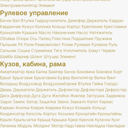
Электровентилятор
Элемент
Рулевое управление
Бачок
Вал
Втулка
Гидроусилитель
Демпфер
Держатель
Кардан
Карданчик
Кожух
Колонка
Кольцо
Корпус
Крепление
Крестовина
Кронштейн
Крышка
Масло
Наконечник
Насос
Натяжитель
Обойма
Опора
Ось
Палец
Пластина
Подшипник
Пружина
Пыльник
РК
Реле
Ремкомплект
Ролик
Рулевая
Рулевое
Руль
Сальник
Сошка
Стремянка
Тяга
Уплотнитель
Хомут
Червяк
Шайба
Шарнир
Шланг
Штуцер
Элемент
Кузов, кабина, рама
Амортизатор
Арка
Балка
Бампер
Бачок
Боковина
Боковое
Борт
Брызг
Брызговик
Брызговики
Буфер
Вентилятор
Вилка
Винт
Вкладыш
Воздуховод
Воздухозаборник
Втулка
Гайка
Гнездо
Дверь
Держатели
Держатель
Дефлектор
Дефлектора
Дефростер
Диск
Диффузор
Дуга
Дуги
Желобок
Жиклер
Заглушка
Задвижка
Задок
Замок
Запор
Защелка
Звено
Зеркало
Капот
Каркас
Карман
Кнопка
Коврик
Коврики
Кожух
Козырёк
Кольцо
Конденсатор
Консоль
Корпус
Косынка
Кронштейн
Кронштейны
Крыло
Крыльчатка
Крыша
Крышка
Крюк
Крючок
Кулачок
Кунг
Личинка
Модуль
Молдинг
Мотор
Надставка
Накладка
Накладки