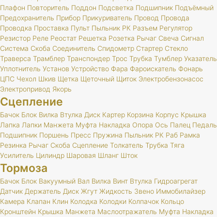
Плафон
Повторитель
Поддон
Подсветка
Подшипник
Подъёмный
Предохранитель
Прибор
Прикуриватель
Провод
Провода
Проводка
Проставка
Пульт
Пыльник
РК
Разъем
Регулятор
Резистор
Реле
Реостат
Решетка
Розетка
Рычаг
Свеча
Сигнал
Система
Скоба
Соединитель
Спидометр
Стартер
Стекло
Траверса
Трамблер
Транспондер
Трос
Трубка
Тумблер
Указатель
Уплотнитель
Установ
Устройство
Фара
Фароискатель
Фонарь
ЦПС
Чехол
Шкив
Щетка
Щеточный
Щиток
Электробензонасос
Электропривод
Якорь
Сцепление
Бачок
Блок
Вилка
Втулка
Диск
Картер
Корзина
Корпус
Крышка
Лапка
Лапки
Манжета
Муфта
Накладка
Опора
Ось
Палец
Педаль
Подшипник
Поршень
Пресс
Пружина
Пыльник
РК
Раб
Рамка
Резинка
Рычаг
Скоба
Сцепление
Толкатель
Трубка
Тяга
Усилитель
Цилиндр
Шаровая
Шланг
Шток
Тормоза
Бачок
Блок
Вакуумный
Вал
Вилка
Винт
Втулка
Гидроагрегат
Датчик
Держатель
Диск
Жгут
Жидкость
Звено
Иммобилайзер
Камера
Клапан
Клин
Колодка
Колодки
Колпачок
Кольцо
Кронштейн
Крышка
Манжета
Маслоотражатель
Муфта
Накладка