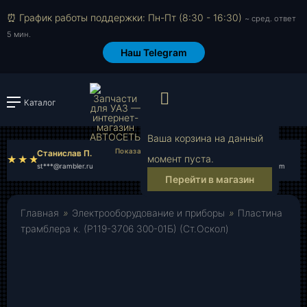
⏰ График работы поддержки: Пн-Пт (8:30 - 16:30)
~ сред. ответ
5 мин.
Наш Telegram
Просмотр корзи
Каталог
Войти или зарегистрировать
Ваша корзина на данный
Станислав П.
Илья Г.
момент пуста.
st***@rambler.ru
il***@yahoo.com
Перейти в магазин
Главная
»
Электрооборудование и приборы
»
Пластина
трамблера к. (Р119-3706 300-01Б) (Ст.Оскол)