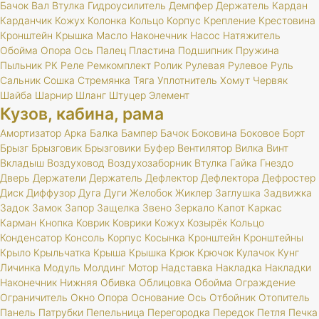
Бачок
Вал
Втулка
Гидроусилитель
Демпфер
Держатель
Кардан
Карданчик
Кожух
Колонка
Кольцо
Корпус
Крепление
Крестовина
Кронштейн
Крышка
Масло
Наконечник
Насос
Натяжитель
Обойма
Опора
Ось
Палец
Пластина
Подшипник
Пружина
Пыльник
РК
Реле
Ремкомплект
Ролик
Рулевая
Рулевое
Руль
Сальник
Сошка
Стремянка
Тяга
Уплотнитель
Хомут
Червяк
Шайба
Шарнир
Шланг
Штуцер
Элемент
Кузов, кабина, рама
Амортизатор
Арка
Балка
Бампер
Бачок
Боковина
Боковое
Борт
Брызг
Брызговик
Брызговики
Буфер
Вентилятор
Вилка
Винт
Вкладыш
Воздуховод
Воздухозаборник
Втулка
Гайка
Гнездо
Дверь
Держатели
Держатель
Дефлектор
Дефлектора
Дефростер
Диск
Диффузор
Дуга
Дуги
Желобок
Жиклер
Заглушка
Задвижка
Задок
Замок
Запор
Защелка
Звено
Зеркало
Капот
Каркас
Карман
Кнопка
Коврик
Коврики
Кожух
Козырёк
Кольцо
Конденсатор
Консоль
Корпус
Косынка
Кронштейн
Кронштейны
Крыло
Крыльчатка
Крыша
Крышка
Крюк
Крючок
Кулачок
Кунг
Личинка
Модуль
Молдинг
Мотор
Надставка
Накладка
Накладки
Наконечник
Нижняя
Обивка
Облицовка
Обойма
Ограждение
Ограничитель
Окно
Опора
Основание
Ось
Отбойник
Отопитель
Панель
Патрубки
Пепельница
Перегородка
Передок
Петля
Печка