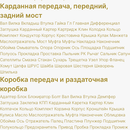
Карданная передача, передний,
задний мост
Вал
Вилка
Вкладыш
Втулка
Гайка
Гл
Главная
Дифференциал
Заглушка
Карданный
Картер
Картридж
Клин
Колодка
Кольцо
Комплект
Кондуктор
Корпус
Крестовина
Крышка
Кулак
Манжета
Маслоотражатель
Мост
Муфта
Муфты
Накладка
Наконечник
Обойма
Омыватель
Опора
Опорник
Ось
Площадка
Подшипник
Полуось
Прокладка
Проставка
Пыльник
РК
Рычаг
Сальник
Сапун
Сателлиты
Смазка
Стакан
Сухарь
Трещетка
Узел
Упор
Фланец
Хомут
Цапфа
ШРУС
Шайба
Шаровая
Шестерня
Шкворень
Шпилька
Коробка передач и раздаточная
коробка
Адаптер
Блок
Блокиратор
Болт
Вал
Вилка
Втулка
Демпфер
Заглушка
Заклепка
КПП
Карданный
Каретка
Картер
Клин
Колпачок
Кольцо
Комплект
Корзина
Корпус
Кронштейн
Крышка
Кулиса
Масло
Маслоотражатель
Муфта
Наконечник
Облицовка
Обойма
Ось
Отражатель
Палец
Пластина
Плунжер
Подшипник
Полукольцо
Предохранитель
Привод
Пробка
Прокладка
Промеж