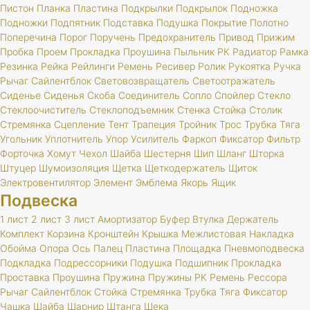
Пистон
Планка
Пластина
Подкрылки
Подкрылок
Подножка
Подножки
Подпятник
Подставка
Подушка
Покрытие
Полотно
Поперечина
Порог
Поручень
Предохранитель
Привод
Прижим
Пробка
Проем
Прокладка
Проушина
Пыльник
РК
Радиатор
Рамка
Резинка
Рейка
Рейлинги
Ремень
Ресивер
Ролик
Рукоятка
Ручка
Рычаг
Сайлентблок
Световозвращатель
Светоотражатель
Сиденье
Сиденья
Скоба
Соединитель
Сопло
Спойлер
Стекло
Стеклоочиститель
Стеклоподъемник
Стенка
Стойка
Столик
Стремянка
Сцепление
Тент
Трапеция
Тройник
Трос
Трубка
Тяга
Угольник
Уплотнитель
Упор
Усилитель
Фаркоп
Фиксатор
Фильтр
Форточка
Хомут
Чехол
Шайба
Шестерня
Шип
Шланг
Шторка
Штуцер
Шумоизоляция
Щетка
Щеткодержатель
Щиток
Электровентилятор
Элемент
Эмблема
Якорь
Ящик
Подвеска
1 лист
2 лист
3 лист
Амортизатор
Буфер
Втулка
Держатель
Комплект
Корзина
Кронштейн
Крышка
Межлистовая
Накладка
Обойма
Опора
Ось
Палец
Пластина
Площадка
Пневмоподвеска
Подкладка
Подрессорники
Подушка
Подшипник
Прокладка
Проставка
Проушина
Пружина
Пружины
РК
Ремень
Рессора
Рычаг
Сайлентблок
Стойка
Стремянка
Трубка
Тяга
Фиксатор
Чашка
Шайба
Шарнир
Штанга
Щека