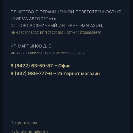
ОБЩЕСТВО С ОГРАНИЧЕННОЙ ОТВЕТСТВЕННОСТЬЮ
«ФИРМА АВТОСЕТЬ+»
ОПТОВО РОЗНИЧНЫЙ ИНТЕРНЕТ-МАГАЗИН,
ИНН 7327098237, КПП 732701001, ОГРН 1217300005670
ИП МАРТЫНОВ Д. С.
ИНН 732609035330, ОГРН 319732500000702
8 (8422) 63-59-87 ~ Офис
8 (937) 986-777-6 ~ Интернет магазин
Instagram
vk.com
Telegram
WhatsApp
E-
Mail
Покупателям
Публичная оферта