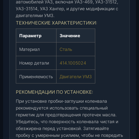
автомобилей УАЗ, включая УАЗ-469, УАЗ-31512,
)
УАЗ-31514, УАЗ Хантер, и другие модификации с
(
двигателями УМЗ.
4
ТЕХНИЧЕСКИЕ ХАРАКТЕРИСТИКИ:
1
4
Параметр
Значение
.
1
Материал
Сталь
0
0
Номер детали
414.1005024
5
0
Применяемость
Двигатели УМЗ
2
4
РЕКОМЕНДАЦИИ ПО УСТАНОВКЕ:
)
При установке пробки-заглушки коленвала
,
рекомендуется использовать специальный
ш
герметик для предотвращения протечек масла.
т
Убедитесь, что поверхность коленвала чистая и
.
обезжирена перед установкой. Затягивайте
пробку с умеренным усилием, чтобы не повредить