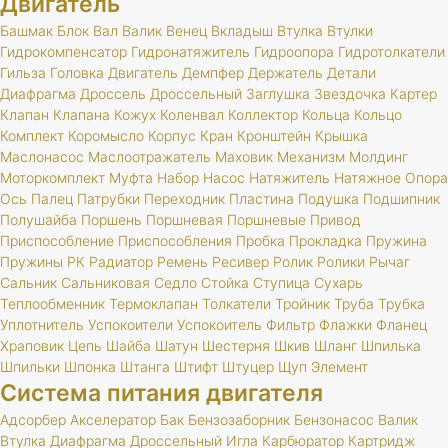
Двигатель
Башмак
Блок
Вал
Валик
Венец
Вкладыш
Втулка
Втулки
Гидрокомпенсатор
Гидронатяжитель
Гидроопора
Гидротолкатели
Гильза
Головка
Двигатель
Демпфер
Держатель
Детали
Диафрагма
Дроссель
Дроссельный
Заглушка
Звездочка
Картер
Клапан
Клапана
Кожух
Коленвал
Коллектор
Кольца
Кольцо
Комплект
Коромысло
Корпус
Кран
Кронштейн
Крышка
Маслонасос
Маслоотражатель
Маховик
Механизм
Молдинг
Моторкомплект
Муфта
Набор
Насос
Натяжитель
Натяжное
Опора
Ось
Палец
Патрубки
Переходник
Пластина
Подушка
Подшипник
Полушайба
Поршень
Поршневая
Поршневые
Привод
Приспособление
Приспособления
Пробка
Прокладка
Пружина
Пружины
РК
Радиатор
Ремень
Ресивер
Ролик
Ролики
Рычаг
Сальник
Сальниковая
Седло
Стойка
Ступица
Сухарь
Теплообменник
Термоклапан
Толкатели
Тройник
Труба
Трубка
Уплотнитель
Успокоители
Успокоитель
Фильтр
Флажки
Фланец
Храповик
Цепь
Шайба
Шатун
Шестерня
Шкив
Шланг
Шпилька
Шпильки
Шпонка
Штанга
Штифт
Штуцер
Щуп
Элемент
Система питания двигателя
Адсорбер
Акселератор
Бак
Бензозаборник
Бензонасос
Валик
Втулка
Диафрагма
Дроссельный
Игла
Карбюратор
Картридж