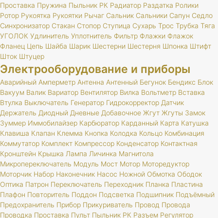
Проставка
Пружина
Пыльник
РК
Радиатор
Раздатка
Ролики
Ротор
Рукоятка
Рукоятки
Рычаг
Сальник
Сальники
Сапун
Седло
Синхронизатор
Стакан
Стопор
Ступица
Сухарь
Трос
Трубка
Тяга
УГОЛОК
Удлинитель
Уплотнитель
Фильтр
Флажки
Флажок
Фланец
Цепь
Шайба
Шарик
Шестерни
Шестерня
Шпонка
Штифт
Шток
Штуцер
Электрооборудование и приборы
Аварийный
Амперметр
Антенна
Антенный
Бегунок
Бендикс
Блок
Вакуум
Валик
Вариатор
Вентилятор
Вилка
Вольтметр
Вставка
Втулка
Выключатель
Генератор
Гидрокорректор
Датчик
Держатель
Диодный
Дневные
Добавочное
Жгут
Жгуты
Замок
Зуммер
Иммобилайзер
Карбюратор
Карданный
Карта
Катушка
Клавиша
Клапан
Клемма
Кнопка
Колодка
Кольцо
Комбинация
Коммутатор
Комплект
Компрессор
Конденсатор
Контактная
Кронштейн
Крышка
Лампа
Личинка
Магнитола
Микропереключатель
Модуль
Мост
Мотор
Моторедуктор
Моторчик
Набор
Наконечник
Насос
Ножной
Обмотка
Ободок
Оптика
Патрон
Переключатель
Переходник
Планка
Пластина
Плафон
Повторитель
Поддон
Подсветка
Подшипник
Подъёмный
Предохранитель
Прибор
Прикуриватель
Провод
Провода
Проводка
Проставка
Пульт
Пыльник
РК
Разъем
Регулятор