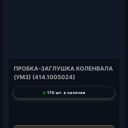
ПРОБКА-ЗАГЛУШКА КОЛЕНВАЛА
(УМЗ) (414.1005024)
◉
170 шт. в наличии
T
e
W
l
h
E
e
a
-