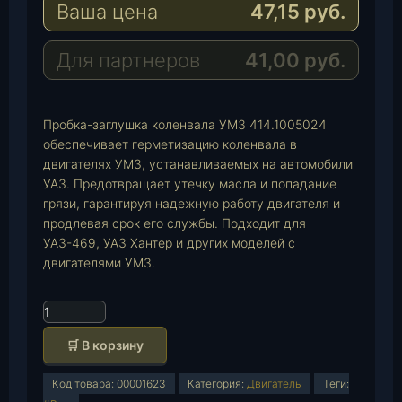
Ваша цена
47,15
руб.
g
t
M
r
s
a
a
A
i
Для партнеров
41,00
руб.
m
p
l
p
Пробка-заглушка коленвала УМЗ 414.1005024
обеспечивает герметизацию коленвала в
двигателях УМЗ, устанавливаемых на автомобили
УАЗ. Предотвращает утечку масла и попадание
грязи, гарантируя надежную работу двигателя и
продлевая срок его службы. Подходит для
УАЗ-469, УАЗ Хантер и других моделей с
двигателями УМЗ.
К
о
🛒 В корзину
л
и
Код товара:
00001623
Категория:
Двигатель
Теги:
ч