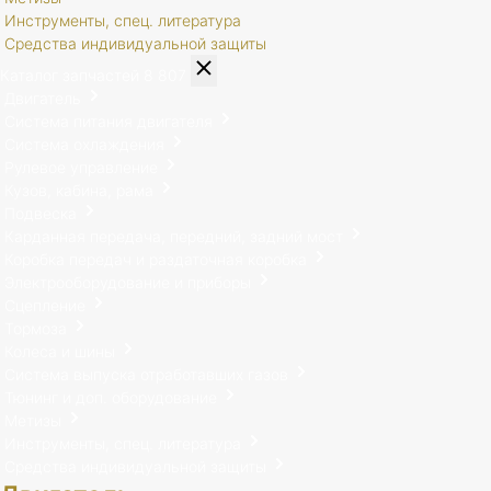
Инструменты, спец. литература
Средства индивидуальной защиты
Каталог запчастей
8 807
Двигатель
Система питания двигателя
Система охлаждения
Рулевое управление
Кузов, кабина, рама
Подвеска
Карданная передача, передний, задний мост
Коробка передач и раздаточная коробка
Электрооборудование и приборы
Сцепление
Тормоза
Колеса и шины
Система выпуска отработавших газов
Тюнинг и доп. оборудование
Метизы
Инструменты, спец. литература
Средства индивидуальной защиты