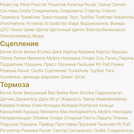
Резистор
Реле
Реостат
Решетка
Розетка
Рычаг
Свеча
Сигнал
Система
Скоба
Соединитель
Спидометр
Стартер
Стекло
Траверса
Трамблер
Транспондер
Трос
Трубка
Тумблер
Указатель
Уплотнитель
Установ
Устройство
Фара
Фароискатель
Фонарь
ЦПС
Чехол
Шкив
Щетка
Щеточный
Щиток
Электробензонасос
Электропривод
Якорь
Сцепление
Бачок
Блок
Вилка
Втулка
Диск
Картер
Корзина
Корпус
Крышка
Лапка
Лапки
Манжета
Муфта
Накладка
Опора
Ось
Палец
Педаль
Подшипник
Поршень
Пресс
Пружина
Пыльник
РК
Раб
Рамка
Резинка
Рычаг
Скоба
Сцепление
Толкатель
Трубка
Тяга
Усилитель
Цилиндр
Шаровая
Шланг
Шток
Тормоза
Бачок
Блок
Вакуумный
Вал
Вилка
Винт
Втулка
Гидроагрегат
Датчик
Держатель
Диск
Жгут
Жидкость
Звено
Иммобилайзер
Камера
Клапан
Клин
Колодка
Колодки
Колпачок
Кольцо
Кронштейн
Крышка
Манжета
Маслоотражатель
Муфта
Накладка
Направляющая
Обойма
Опора
Опорный
Паста
Педаль
Планка
Подушка
Поршень
Привод
Проставка
Пружина
Пыльник
РК
Раб
Регулятор
Резинка
Рычаг
Сектор
Сигнальное
Скоба
Соединитель