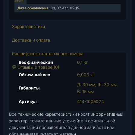
#Вал
е
Дата обновления:
Пт, 07 Авг. 09:19
с
т
в
Характеристики
о
т
Доставка и оплата
о
в
Расшифровка каталожного номера
а
Вес физический
0,1 кг
р
💬 Отзывы о товаре (0)
а
Объемный вес
0,003 кг
П
Д: 30 мм, Ш: 30 мм,
р
Габариты
В: 15 мм
о
б
Артикул
414-1005024
к
Все технические характеристики носят информативный
а
характер, точные данные уточняйте в официальной
-
документации производителя данной запчасти или
з
обращением в интернет магазин.