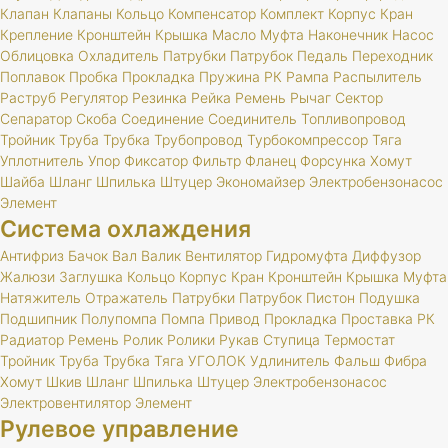
Клапан
Клапаны
Кольцо
Компенсатор
Комплект
Корпус
Кран
Крепление
Кронштейн
Крышка
Масло
Муфта
Наконечник
Насос
Облицовка
Охладитель
Патрубки
Патрубок
Педаль
Переходник
Поплавок
Пробка
Прокладка
Пружина
РК
Рампа
Распылитель
Раструб
Регулятор
Резинка
Рейка
Ремень
Рычаг
Сектор
Сепаратор
Скоба
Соединение
Соединитель
Топливопровод
Тройник
Труба
Трубка
Трубопровод
Турбокомпрессор
Тяга
Уплотнитель
Упор
Фиксатор
Фильтр
Фланец
Форсунка
Хомут
Шайба
Шланг
Шпилька
Штуцер
Экономайзер
Электробензонасос
Элемент
Система охлаждения
Антифриз
Бачок
Вал
Валик
Вентилятор
Гидромуфта
Диффузор
Жалюзи
Заглушка
Кольцо
Корпус
Кран
Кронштейн
Крышка
Муфта
Натяжитель
Отражатель
Патрубки
Патрубок
Пистон
Подушка
Подшипник
Полупомпа
Помпа
Привод
Прокладка
Проставка
РК
Радиатор
Ремень
Ролик
Ролики
Рукав
Ступица
Термостат
Тройник
Труба
Трубка
Тяга
УГОЛОК
Удлинитель
Фальш
Фибра
Хомут
Шкив
Шланг
Шпилька
Штуцер
Электробензонасос
Электровентилятор
Элемент
Рулевое управление