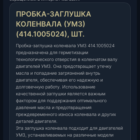
а
г
ПРОБКА-ЗАГЛУШКА
л
у
КОЛЕНВАЛА (УМЗ)
ш
(414.1005024), ШТ.
к
а
Пробка-заглушка коленвала УМЗ 414.1005024
к
предназначена для герметизации
о
технологического отверстия в коленчатом валу
л
двигателей УМЗ. Она предотвращает утечку
е
масла и попадание загрязнений внутрь
н
двигателя, обеспечивая его надежную и
долговечную работу. Использование
в
качественной заглушки является важным
а
фактором для поддержания оптимального
л
давления масла и предотвращения
а
преждевременного износа коленвала и других
(
деталей двигателя.
У
Эта заглушка коленвала подходит для двигателей
М
УМЗ, устанавливаемых на различные модели
З