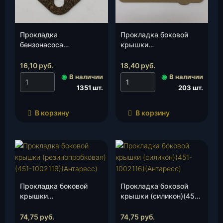
Прокладка
Прокладка боковой
бензонасоса
крышки
(резинопробковая)(21-
(451М-1002116)
1106170-01), шт.
(Антаресс), шт.
16,10
руб.
18,40
руб.
◉
В наличии
◉
В наличии
1351 шт.
203 шт.
В корзину
В корзину
Прокладка боковой
Прокладка боковой
крышки
крышки (силикон)(451-
(резинопробковая)
1002116)(Антаресс),
(451-1002116)
шт.
74,75
руб.
74,75
руб.