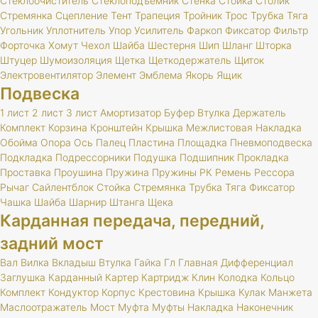
Стеклоочиститель
Стеклоподъемник
Стенка
Стойка
Столик
Стремянка
Сцепление
Тент
Трапеция
Тройник
Трос
Трубка
Тяга
Угольник
Уплотнитель
Упор
Усилитель
Фаркоп
Фиксатор
Фильтр
Форточка
Хомут
Чехол
Шайба
Шестерня
Шип
Шланг
Шторка
Штуцер
Шумоизоляция
Щетка
Щеткодержатель
Щиток
Электровентилятор
Элемент
Эмблема
Якорь
Ящик
Подвеска
1 лист
2 лист
3 лист
Амортизатор
Буфер
Втулка
Держатель
Комплект
Корзина
Кронштейн
Крышка
Межлистовая
Накладка
Обойма
Опора
Ось
Палец
Пластина
Площадка
Пневмоподвеска
Подкладка
Подрессорники
Подушка
Подшипник
Прокладка
Проставка
Проушина
Пружина
Пружины
РК
Ремень
Рессора
Рычаг
Сайлентблок
Стойка
Стремянка
Трубка
Тяга
Фиксатор
Чашка
Шайба
Шарнир
Штанга
Щека
Карданная передача, передний,
задний мост
Вал
Вилка
Вкладыш
Втулка
Гайка
Гл
Главная
Дифференциал
Заглушка
Карданный
Картер
Картридж
Клин
Колодка
Кольцо
Комплект
Кондуктор
Корпус
Крестовина
Крышка
Кулак
Манжета
Маслоотражатель
Мост
Муфта
Муфты
Накладка
Наконечник