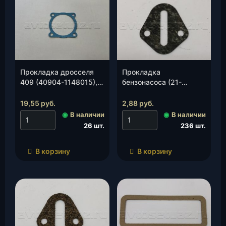
Прокладка дросселя
Прокладка
409 (40904-1148015),
бензонасоса (21-
шт.
1106170)(Антаресс),
шт.
19,55
руб.
2,88
руб.
◉
В наличии
◉
В наличии
26 шт.
236 шт.
В корзину
В корзину