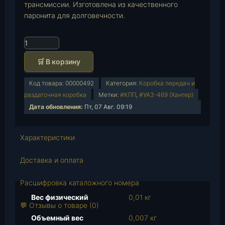
трансмиссии. Изготовлена из качественного
паронита для долговечности.
К
о
🛒 В корзину
л
и
Код товара:
00000492
Категория:
Коробка передач и
ч
раздаточная коробка
Метки:
#КПП
,
#УАЗ-469 (Хантер)
е
Дата обновления:
Пт, 07 Авг. 09:19
с
т
в
Характеристики
о
т
Доставка и оплата
о
в
Расшифровка каталожного номера
а
Вес физический
0,01 кг
р
💬 Отзывы о товаре (0)
а
Объемный вес
0,007 кг