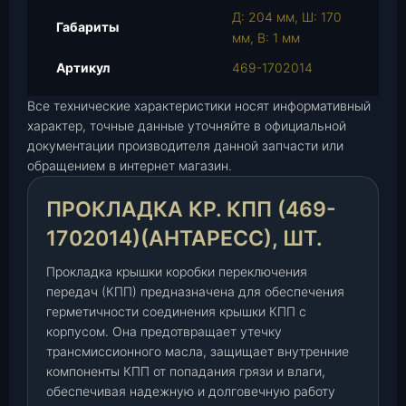
П
Д: 204 мм, Ш: 170
р
Габариты
мм, В: 1 мм
о
к
Артикул
469-1702014
л
Все технические характеристики носят информативный
а
характер, точные данные уточняйте в официальной
д
документации производителя данной запчасти или
к
обращением в интернет магазин.
а
к
ПРОКЛАДКА КР. КПП (469-
р
.
1702014)(АНТАРЕСС), ШТ.
К
Прокладка крышки коробки переключения
П
передач (КПП) предназначена для обеспечения
П
герметичности соединения крышки КПП с
(
корпусом. Она предотвращает утечку
4
трансмиссионного масла, защищает внутренние
6
компоненты КПП от попадания грязи и влаги,
9
обеспечивая надежную и долговечную работу
-