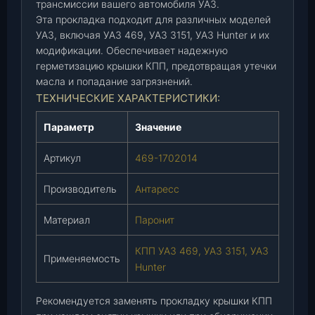
трансмиссии вашего автомобиля УАЗ.
1
Эта прокладка подходит для различных моделей
7
УАЗ, включая УАЗ 469, УАЗ 3151, УАЗ Hunter и их
0
модификации. Обеспечивает надежную
2
герметизацию крышки КПП, предотвращая утечки
0
масла и попадание загрязнений.
1
ТЕХНИЧЕСКИЕ ХАРАКТЕРИСТИКИ:
4
)
Параметр
Значение
(
А
Артикул
469-1702014
н
Производитель
Антаресс
т
а
Материал
Паронит
р
е
КПП УАЗ 469, УАЗ 3151, УАЗ
с
Применяемость
Hunter
с
)
Рекомендуется заменять прокладку крышки КПП
,