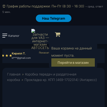
⏰ График работы поддержки: Пн-Пт (8:30 - 16:30)
~ сред. ответ
5 мин.
Наш Telegram
Просмотр корзи
Каталог
Войти или зарегистрировать
Ваша корзина на данный
Кирилл Т.
Семен А.
момент пуста.
ki***@gmail.com
se***@mail.ru
Перейти в магазин
Главная
»
Коробка передач и раздаточная
коробка
»
Прокладка кр. КПП (469-1702014) (Антаресс)