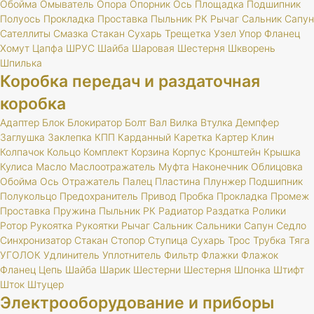
Обойма
Омыватель
Опора
Опорник
Ось
Площадка
Подшипник
Полуось
Прокладка
Проставка
Пыльник
РК
Рычаг
Сальник
Сапун
Сателлиты
Смазка
Стакан
Сухарь
Трещетка
Узел
Упор
Фланец
Хомут
Цапфа
ШРУС
Шайба
Шаровая
Шестерня
Шкворень
Шпилька
Коробка передач и раздаточная
коробка
Адаптер
Блок
Блокиратор
Болт
Вал
Вилка
Втулка
Демпфер
Заглушка
Заклепка
КПП
Карданный
Каретка
Картер
Клин
Колпачок
Кольцо
Комплект
Корзина
Корпус
Кронштейн
Крышка
Кулиса
Масло
Маслоотражатель
Муфта
Наконечник
Облицовка
Обойма
Ось
Отражатель
Палец
Пластина
Плунжер
Подшипник
Полукольцо
Предохранитель
Привод
Пробка
Прокладка
Промеж
Проставка
Пружина
Пыльник
РК
Радиатор
Раздатка
Ролики
Ротор
Рукоятка
Рукоятки
Рычаг
Сальник
Сальники
Сапун
Седло
Синхронизатор
Стакан
Стопор
Ступица
Сухарь
Трос
Трубка
Тяга
УГОЛОК
Удлинитель
Уплотнитель
Фильтр
Флажки
Флажок
Фланец
Цепь
Шайба
Шарик
Шестерни
Шестерня
Шпонка
Штифт
Шток
Штуцер
Электрооборудование и приборы