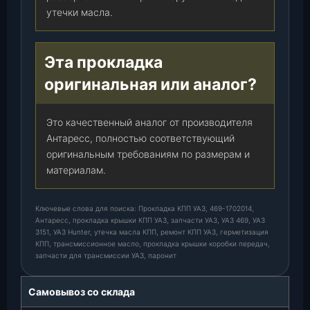
утечки масла.
Эта прокладка
оригинальная или аналог?
Это качественный аналог от производителя
Антаресс, полностью соответствующий
оригинальным требованиям по размерам и
материалам.
Ключевые слова для поиска: Прокладка КПП УАЗ, 469-1702014,
Антаресс, прокладка крышки КПП УАЗ, запчасти УАЗ, УАЗ 469, УАЗ
3151, УАЗ Hunter, утечка масла КПП, ремонт КПП УАЗ, герметизация
КПП, трансмиссионное масло, прокладка крышки коробки передач,
запчасти для трансмиссии УАЗ, паронит
Самовывоз со склада