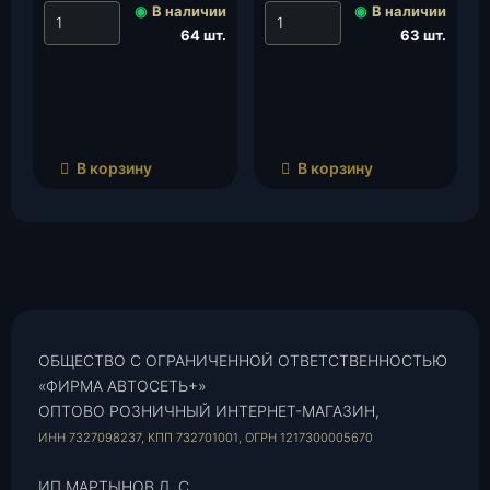
(Антаресс), шт.
◉
В наличии
◉
В наличии
64 шт.
63 шт.
В корзину
В корзину
ОБЩЕСТВО С ОГРАНИЧЕННОЙ ОТВЕТСТВЕННОСТЬЮ
«ФИРМА АВТОСЕТЬ+»
ОПТОВО РОЗНИЧНЫЙ ИНТЕРНЕТ-МАГАЗИН,
ИНН 7327098237, КПП 732701001, ОГРН 1217300005670
ИП МАРТЫНОВ Д. С.