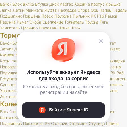
Бачок
Блок
Вилка
Втулка
Диск
Картер
Корзина
Корпус
Крышка
Лапка
Лапки
Манжета
Муфта
Накладка
Опора
Ось
Палец
Педаль
Подшипник
Поршень
Пресс
Пружина
Пыльник
РК
Раб
Рамка
Резинка
Рычаг
Скоба
Сцепление
Толкатель
Трубка
Тяга
Усилитель
Цилиндр
Шаровая
Шланг
Шток
Тормоза
Бачок
Блок
Вакуумный
Вал
Вилка
Винт
Втулка
Гидроагрегат
Датчик
Держатель
Диск
Жгут
Жидкость
Звено
Иммобилайзер
Камера
Клапан
Клин
Колодка
Колодки
Колпачок
Кольцо
Кронштейн
Крышка
Манжета
Маслоотражатель
Муфта
Накладка
Направляющая
Обойма
Опора
Опорный
Паста
Педаль
Планка
Подушка
Поршень
Привод
Проставка
Пружина
Пыльник
РК
Раб
Регулятор
Резинка
Рычаг
Сектор
Сигнальное
Скоба
Соединитель
Суппорт
Тормоз
Тормоза
Тройник
Трос
Трубка
Тяга
Удлинитель
Уравнитель
Цилиндр
Чехол
Шайба
Шланг
Штуцер
Щит
Щиток
Эксцентрик
Колеса и шины
Барабан
Брызговик
Буфер
Гайка
Держатель
Диск
Золотник
Колпак
Колпачок
Кольцо
Кронштейн
Маслоотражатель
Подшипник
Прокладка
РК
Сальник
Стержень
Ступица
Шайба