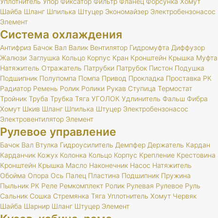
Уплотнитель
Упор
Фиксатор
Фильтр
Фланец
Форсунка
Хомут
Шайба
Шланг
Шпилька
Штуцер
Экономайзер
Электробензонасос
Элемент
Система охлаждения
Антифриз
Бачок
Вал
Валик
Вентилятор
Гидромуфта
Диффузор
Жалюзи
Заглушка
Кольцо
Корпус
Кран
Кронштейн
Крышка
Муфта
Натяжитель
Отражатель
Патрубки
Патрубок
Пистон
Подушка
Подшипник
Полупомпа
Помпа
Привод
Прокладка
Проставка
РК
Радиатор
Ремень
Ролик
Ролики
Рукав
Ступица
Термостат
Тройник
Труба
Трубка
Тяга
УГОЛОК
Удлинитель
Фальш
Фибра
Хомут
Шкив
Шланг
Шпилька
Штуцер
Электробензонасос
Электровентилятор
Элемент
Рулевое управление
Бачок
Вал
Втулка
Гидроусилитель
Демпфер
Держатель
Кардан
Карданчик
Кожух
Колонка
Кольцо
Корпус
Крепление
Крестовина
Кронштейн
Крышка
Масло
Наконечник
Насос
Натяжитель
Обойма
Опора
Ось
Палец
Пластина
Подшипник
Пружина
Пыльник
РК
Реле
Ремкомплект
Ролик
Рулевая
Рулевое
Руль
Сальник
Сошка
Стремянка
Тяга
Уплотнитель
Хомут
Червяк
Шайба
Шарнир
Шланг
Штуцер
Элемент