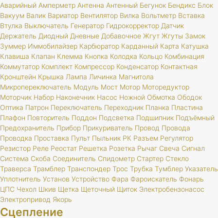
Аварийный
Амперметр
Антенна
Антенный
Бегунок
Бендикс
Блок
Вакуум
Валик
Вариатор
Вентилятор
Вилка
Вольтметр
Вставка
Втулка
Выключатель
Генератор
Гидрокорректор
Датчик
Держатель
Диодный
Дневные
Добавочное
Жгут
Жгуты
Замок
Зуммер
Иммобилайзер
Карбюратор
Карданный
Карта
Катушка
Клавиша
Клапан
Клемма
Кнопка
Колодка
Кольцо
Комбинация
Коммутатор
Комплект
Компрессор
Конденсатор
Контактная
Кронштейн
Крышка
Лампа
Личинка
Магнитола
Микропереключатель
Модуль
Мост
Мотор
Моторедуктор
Моторчик
Набор
Наконечник
Насос
Ножной
Обмотка
Ободок
Оптика
Патрон
Переключатель
Переходник
Планка
Пластина
Плафон
Повторитель
Поддон
Подсветка
Подшипник
Подъёмный
Предохранитель
Прибор
Прикуриватель
Провод
Провода
Проводка
Проставка
Пульт
Пыльник
РК
Разъем
Регулятор
Резистор
Реле
Реостат
Решетка
Розетка
Рычаг
Свеча
Сигнал
Система
Скоба
Соединитель
Спидометр
Стартер
Стекло
Траверса
Трамблер
Транспондер
Трос
Трубка
Тумблер
Указатель
Уплотнитель
Установ
Устройство
Фара
Фароискатель
Фонарь
ЦПС
Чехол
Шкив
Щетка
Щеточный
Щиток
Электробензонасос
Электропривод
Якорь
Сцепление