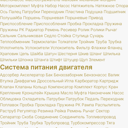
Моторкомплект
Муфта
Набор
Насос
Натяжитель
Натяжное
Опора
Ось
Палец
Патрубки
Переходник
Пластина
Подушка
Подшипник
Полушайба
Поршень
Поршневая
Поршневые
Привод
Приспособление
Приспособления
Пробка
Прокладка
Пружина
Пружины
РК
Радиатор
Ремень
Ресивер
Ролик
Ролики
Рычаг
Сальник
Сальниковая
Седло
Стойка
Ступица
Сухарь
Теплообменник
Термоклапан
Толкатели
Тройник
Труба
Трубка
Уплотнитель
Успокоители
Успокоитель
Фильтр
Флажки
Фланец
Храповик
Цепь
Шайба
Шатун
Шестерня
Шкив
Шланг
Шпилька
Шпильки
Шпонка
Штанга
Штифт
Штуцер
Щуп
Элемент
Система питания двигателя
Адсорбер
Акселератор
Бак
Бензозаборник
Бензонасос
Валик
Втулка
Диафрагма
Дроссельный
Игла
Карбюратор
Картридж
Клапан
Клапаны
Кольцо
Компенсатор
Комплект
Корпус
Кран
Крепление
Кронштейн
Крышка
Масло
Муфта
Наконечник
Насос
Облицовка
Охладитель
Патрубки
Патрубок
Педаль
Переходник
Поплавок
Пробка
Прокладка
Пружина
РК
Рампа
Распылитель
Раструб
Регулятор
Резинка
Рейка
Ремень
Рычаг
Сектор
Сепаратор
Скоба
Соединение
Соединитель
Топливопровод
Тройник
Труба
Трубка
Трубопровод
Турбокомпрессор
Тяга