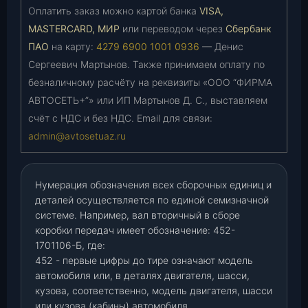
Оплатить заказ можно картой банка
VISA,
MASTERCARD, МИР
или переводом через
Сбербанк
ПАО
на карту:
4279 6900 1001 0936
— Денис
Сергеевич Мартынов. Также принимаем оплату по
безналичному расчёту на реквизиты «ООО “ФИРМА
АВТОСЕТЬ+”» или ИП Мартынов Д. С., выставляем
счёт с НДС и без НДС. Email для связи:
admin@avtosetuaz.ru
Нумерация обозначения всех сборочных единиц и
деталей осуществляется по единой семизначной
системе. Например, вал вторичный в сборе
коробки передач имеет обозначение: 452-
1701106-Б, где:
452 - первые цифры до тире означают модель
автомобиля или, в деталях двигателя, шасси,
кузова, соответственно, модель двигателя, шасси
или кузова (кабины) автомобиля.