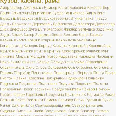
Кузов, кабина, рама
Амортизатор
Арка
Балка
Бампер
Бачок
Боковина
Боковое
Борт
Брызг
Брызговик
Брызговики
Буфер
Вентилятор
Вилка
Винт
Вкладыш
Воздуховод
Воздухозаборник
Втулка
Гайка
Гнездо
Дверь
Держатели
Держатель
Дефлектор
Дефлектора
Дефростер
Диск
Диффузор
Дуга
Дуги
Желобок
Жиклер
Заглушка
Задвижка
Задок
Замок
Запор
Защелка
Звено
Зеркало
Капот
Каркас
Карман
Кнопка
Коврик
Коврики
Кожух
Козырёк
Кольцо
Конденсатор
Консоль
Корпус
Косынка
Кронштейн
Кронштейны
Крыло
Крыльчатка
Крыша
Крышка
Крюк
Крючок
Кулачок
Кунг
Личинка
Модуль
Молдинг
Мотор
Надставка
Накладка
Накладки
Наконечник
Нижняя
Обивка
Облицовка
Обойма
Ограждение
Ограничитель
Окно
Опора
Основание
Ось
Отбойник
Отопитель
Панель
Патрубки
Пепельница
Перегородка
Передок
Петля
Печка
Пистон
Планка
Пластина
Подкрылки
Подкрылок
Подножка
Подножки
Подпятник
Подставка
Подушка
Покрытие
Полотно
Поперечина
Порог
Поручень
Предохранитель
Привод
Прижим
Пробка
Проем
Прокладка
Проушина
Пыльник
РК
Радиатор
Рамка
Резинка
Рейка
Рейлинги
Ремень
Ресивер
Ролик
Рукоятка
Ручка
Рычаг
Сайлентблок
Световозвращатель
Светоотражатель
Сиденье
Сиденья
Скоба
Соединитель
Сопло
Спойлер
Стекло