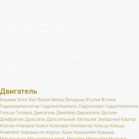
Кузов, кабина, рама
Подвеска
Карданная передача, передний, задний мост
Коробка передач и раздаточная коробка
Электрооборудование и приборы
Сцепление
Тормоза
Колеса и шины
Система выпуска отработавших газов
Тюнинг и доп. оборудование
Метизы
Инструменты, спец. литература
Средства индивидуальной защиты
Двигатель
Башмак
Блок
Вал
Валик
Венец
Вкладыш
Втулка
Втулки
Гидрокомпенсатор
Гидронатяжитель
Гидроопора
Гидротолкатели
Гильза
Головка
Двигатель
Демпфер
Держатель
Детали
Диафрагма
Дроссель
Дроссельный
Заглушка
Звездочка
Картер
Клапан
Клапана
Кожух
Коленвал
Коллектор
Кольца
Кольцо
Комплект
Коромысло
Корпус
Кран
Кронштейн
Крышка
Маслонасос
Маслоотражатель
Маховик
Механизм
Молдинг