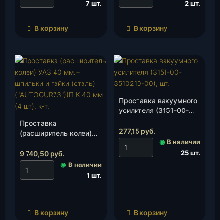
7 шт.
2 шт.
В корзину
В корзину
Проставка вакуумного
усилителя (3151-00-
3510210-00), шт.
Проставка
277,15
руб.
(расширитель колеи)
◉
В наличии
УАЗ 40 мм.+ шпильки и
гайки (сталь)
25 шт.
9 740,50
руб.
(«AUTOGUR73»)(П К 40
◉
В наличии
мм (4 шт), к-т.
1 шт.
В корзину
В корзину