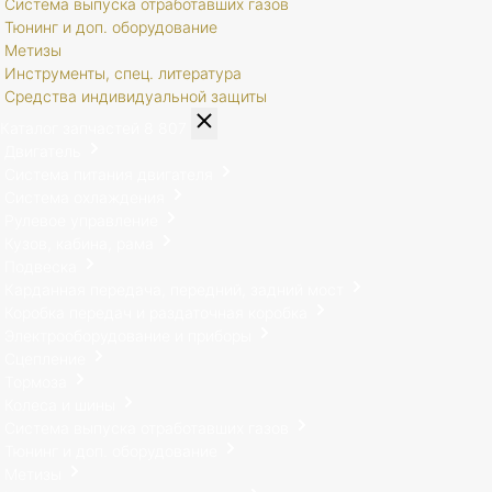
Система выпуска отработавших газов
Тюнинг и доп. оборудование
Метизы
Инструменты, спец. литература
Средства индивидуальной защиты
Каталог запчастей
8 807
Двигатель
Система питания двигателя
Система охлаждения
Рулевое управление
Кузов, кабина, рама
Подвеска
Карданная передача, передний, задний мост
Коробка передач и раздаточная коробка
Электрооборудование и приборы
Сцепление
Тормоза
Колеса и шины
Система выпуска отработавших газов
Тюнинг и доп. оборудование
Метизы