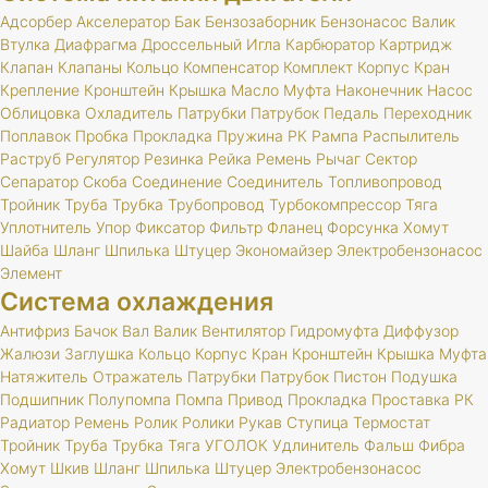
Адсорбер
Акселератор
Бак
Бензозаборник
Бензонасос
Валик
Втулка
Диафрагма
Дроссельный
Игла
Карбюратор
Картридж
Клапан
Клапаны
Кольцо
Компенсатор
Комплект
Корпус
Кран
Крепление
Кронштейн
Крышка
Масло
Муфта
Наконечник
Насос
Облицовка
Охладитель
Патрубки
Патрубок
Педаль
Переходник
Поплавок
Пробка
Прокладка
Пружина
РК
Рампа
Распылитель
Раструб
Регулятор
Резинка
Рейка
Ремень
Рычаг
Сектор
Сепаратор
Скоба
Соединение
Соединитель
Топливопровод
Тройник
Труба
Трубка
Трубопровод
Турбокомпрессор
Тяга
Уплотнитель
Упор
Фиксатор
Фильтр
Фланец
Форсунка
Хомут
Шайба
Шланг
Шпилька
Штуцер
Экономайзер
Электробензонасос
Элемент
Система охлаждения
Антифриз
Бачок
Вал
Валик
Вентилятор
Гидромуфта
Диффузор
Жалюзи
Заглушка
Кольцо
Корпус
Кран
Кронштейн
Крышка
Муфта
Натяжитель
Отражатель
Патрубки
Патрубок
Пистон
Подушка
Подшипник
Полупомпа
Помпа
Привод
Прокладка
Проставка
РК
Радиатор
Ремень
Ролик
Ролики
Рукав
Ступица
Термостат
Тройник
Труба
Трубка
Тяга
УГОЛОК
Удлинитель
Фальш
Фибра
Хомут
Шкив
Шланг
Шпилька
Штуцер
Электробензонасос