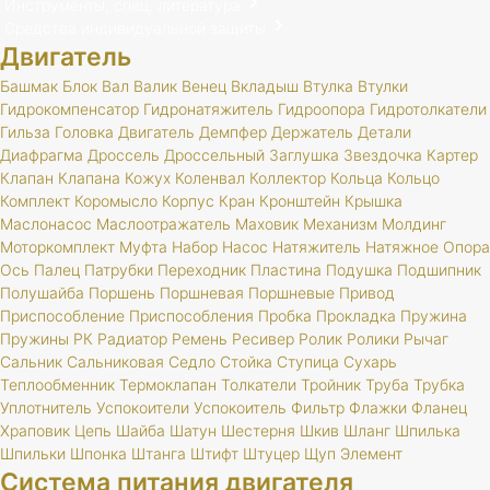
Инструменты, спец. литература
Средства индивидуальной защиты
Двигатель
Башмак
Блок
Вал
Валик
Венец
Вкладыш
Втулка
Втулки
Гидрокомпенсатор
Гидронатяжитель
Гидроопора
Гидротолкатели
Гильза
Головка
Двигатель
Демпфер
Держатель
Детали
Диафрагма
Дроссель
Дроссельный
Заглушка
Звездочка
Картер
Клапан
Клапана
Кожух
Коленвал
Коллектор
Кольца
Кольцо
Комплект
Коромысло
Корпус
Кран
Кронштейн
Крышка
Маслонасос
Маслоотражатель
Маховик
Механизм
Молдинг
Моторкомплект
Муфта
Набор
Насос
Натяжитель
Натяжное
Опора
Ось
Палец
Патрубки
Переходник
Пластина
Подушка
Подшипник
Полушайба
Поршень
Поршневая
Поршневые
Привод
Приспособление
Приспособления
Пробка
Прокладка
Пружина
Пружины
РК
Радиатор
Ремень
Ресивер
Ролик
Ролики
Рычаг
Сальник
Сальниковая
Седло
Стойка
Ступица
Сухарь
Теплообменник
Термоклапан
Толкатели
Тройник
Труба
Трубка
Уплотнитель
Успокоители
Успокоитель
Фильтр
Флажки
Фланец
Храповик
Цепь
Шайба
Шатун
Шестерня
Шкив
Шланг
Шпилька
Шпильки
Шпонка
Штанга
Штифт
Штуцер
Щуп
Элемент
Система питания двигателя