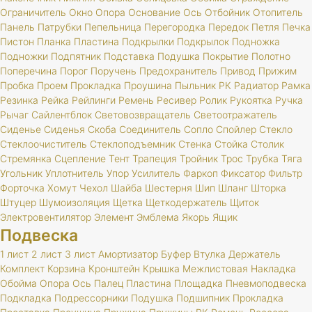
Ограничитель
Окно
Опора
Основание
Ось
Отбойник
Отопитель
Панель
Патрубки
Пепельница
Перегородка
Передок
Петля
Печка
Пистон
Планка
Пластина
Подкрылки
Подкрылок
Подножка
Подножки
Подпятник
Подставка
Подушка
Покрытие
Полотно
Поперечина
Порог
Поручень
Предохранитель
Привод
Прижим
Пробка
Проем
Прокладка
Проушина
Пыльник
РК
Радиатор
Рамка
Резинка
Рейка
Рейлинги
Ремень
Ресивер
Ролик
Рукоятка
Ручка
Рычаг
Сайлентблок
Световозвращатель
Светоотражатель
Сиденье
Сиденья
Скоба
Соединитель
Сопло
Спойлер
Стекло
Стеклоочиститель
Стеклоподъемник
Стенка
Стойка
Столик
Стремянка
Сцепление
Тент
Трапеция
Тройник
Трос
Трубка
Тяга
Угольник
Уплотнитель
Упор
Усилитель
Фаркоп
Фиксатор
Фильтр
Форточка
Хомут
Чехол
Шайба
Шестерня
Шип
Шланг
Шторка
Штуцер
Шумоизоляция
Щетка
Щеткодержатель
Щиток
Электровентилятор
Элемент
Эмблема
Якорь
Ящик
Подвеска
1 лист
2 лист
3 лист
Амортизатор
Буфер
Втулка
Держатель
Комплект
Корзина
Кронштейн
Крышка
Межлистовая
Накладка
Обойма
Опора
Ось
Палец
Пластина
Площадка
Пневмоподвеска
Подкладка
Подрессорники
Подушка
Подшипник
Прокладка