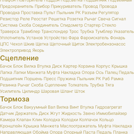
Предохранитель
Прибор
Прикуриватель
Провод
Провода
Проводка
Проставка
Пульт
Пыльник
РК
Разъем
Регулятор
Резистор
Реле
Реостат
Решетка
Розетка
Рычаг
Свеча
Сигнал
Система
Скоба
Соединитель
Спидометр
Стартер
Стекло
Траверса
Трамблер
Транспондер
Трос
Трубка
Тумблер
Указатель
Уплотнитель
Установ
Устройство
Фара
Фароискатель
Фонарь
ЦПС
Чехол
Шкив
Щетка
Щеточный
Щиток
Электробензонасос
Электропривод
Якорь
Сцепление
Бачок
Блок
Вилка
Втулка
Диск
Картер
Корзина
Корпус
Крышка
Лапка
Лапки
Манжета
Муфта
Накладка
Опора
Ось
Палец
Педаль
Подшипник
Поршень
Пресс
Пружина
Пыльник
РК
Раб
Рамка
Резинка
Рычаг
Скоба
Сцепление
Толкатель
Трубка
Тяга
Усилитель
Цилиндр
Шаровая
Шланг
Шток
Тормоза
Бачок
Блок
Вакуумный
Вал
Вилка
Винт
Втулка
Гидроагрегат
Датчик
Держатель
Диск
Жгут
Жидкость
Звено
Иммобилайзер
Камера
Клапан
Клин
Колодка
Колодки
Колпачок
Кольцо
Кронштейн
Крышка
Манжета
Маслоотражатель
Муфта
Накладка
Направляющая
Обойма
Опора
Опорный
Паста
Педаль
Планка