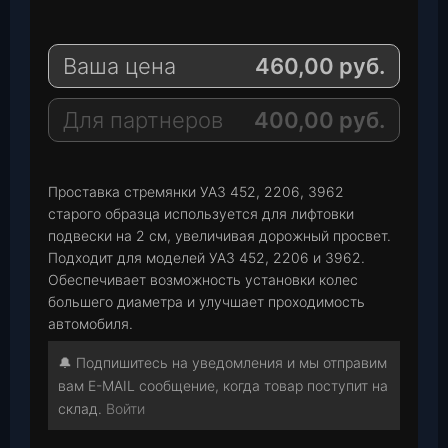
l
h
E
e
a
-
Ваша цена
460,00
руб.
g
t
M
r
s
a
a
A
i
Для партнеров
400,00
руб.
m
p
l
p
Проставка стремянки УАЗ 452, 2206, 3962
старого образца используется для лифтовки
подвески на 2 см, увеличивая дорожный просвет.
Подходит для моделей УАЗ 452, 2206 и 3962.
Обеспечивает возможность установки колес
большего диаметра и улучшает проходимость
автомобиля.
🔔 Подпишитесь на уведомления и мы отправим
вам E-MAIL сообщение, когда товар поступит на
склад.
Войти