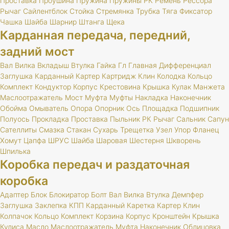
Проставка
Проушина
Пружина
Пружины
РК
Ремень
Рессора
Рычаг
Сайлентблок
Стойка
Стремянка
Трубка
Тяга
Фиксатор
Чашка
Шайба
Шарнир
Штанга
Щека
Карданная передача, передний,
задний мост
Вал
Вилка
Вкладыш
Втулка
Гайка
Гл
Главная
Дифференциал
Заглушка
Карданный
Картер
Картридж
Клин
Колодка
Кольцо
Комплект
Кондуктор
Корпус
Крестовина
Крышка
Кулак
Манжета
Маслоотражатель
Мост
Муфта
Муфты
Накладка
Наконечник
Обойма
Омыватель
Опора
Опорник
Ось
Площадка
Подшипник
Полуось
Прокладка
Проставка
Пыльник
РК
Рычаг
Сальник
Сапун
Сателлиты
Смазка
Стакан
Сухарь
Трещетка
Узел
Упор
Фланец
Хомут
Цапфа
ШРУС
Шайба
Шаровая
Шестерня
Шкворень
Шпилька
Коробка передач и раздаточная
коробка
Адаптер
Блок
Блокиратор
Болт
Вал
Вилка
Втулка
Демпфер
Заглушка
Заклепка
КПП
Карданный
Каретка
Картер
Клин
Колпачок
Кольцо
Комплект
Корзина
Корпус
Кронштейн
Крышка
Кулиса
Масло
Маслоотражатель
Муфта
Наконечник
Облицовка