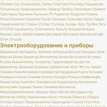
Обойма
Ось
Отражатель
Палец
Пластина
Плунжер
Подшипник
Полукольцо
Предохранитель
Привод
Пробка
Прокладка
Промеж
Проставка
Пружина
Пыльник
РК
Радиатор
Раздатка
Ролики
Ротор
Рукоятка
Рукоятки
Рычаг
Сальник
Сальники
Сапун
Седло
Синхронизатор
Стакан
Стопор
Ступица
Сухарь
Трос
Трубка
Тяга
УГОЛОК
Удлинитель
Уплотнитель
Фильтр
Флажки
Флажок
Фланец
Цепь
Шайба
Шарик
Шестерни
Шестерня
Шпонка
Штифт
Шток
Штуцер
Электрооборудование и приборы
Аварийный
Амперметр
Антенна
Антенный
Бегунок
Бендикс
Блок
Вакуум
Валик
Вариатор
Вентилятор
Вилка
Вольтметр
Вставка
Втулка
Выключатель
Генератор
Гидрокорректор
Датчик
Держатель
Диодный
Дневные
Добавочное
Жгут
Жгуты
Замок
Зуммер
Иммобилайзер
Карбюратор
Карданный
Карта
Катушка
Клавиша
Клапан
Клемма
Кнопка
Колодка
Кольцо
Комбинация
Коммутатор
Комплект
Компрессор
Конденсатор
Контактная
Кронштейн
Крышка
Лампа
Личинка
Магнитола
Микропереключатель
Модуль
Мост
Мотор
Моторедуктор
Моторчик
Набор
Наконечник
Насос
Ножной
Обмотка
Ободок
Оптика
Патрон
Переключатель
Переходник
Планка
Пластина
Плафон
Повторитель
Поддон
Подсветка
Подшипник
Подъёмный