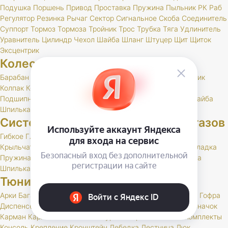
Подушка
Поршень
Привод
Проставка
Пружина
Пыльник
РК
Раб
Регулятор
Резинка
Рычаг
Сектор
Сигнальное
Скоба
Соединитель
Суппорт
Тормоз
Тормоза
Тройник
Трос
Трубка
Тяга
Удлинитель
Уравнитель
Цилиндр
Чехол
Шайба
Шланг
Штуцер
Щит
Щиток
Эксцентрик
Колеса и шины
Барабан
Брызговик
Буфер
Гайка
Держатель
Диск
Золотник
Колпак
Колпачок
Кольцо
Кронштейн
Маслоотражатель
Подшипник
Прокладка
РК
Сальник
Стержень
Ступица
Шайба
Шпилька
Штуцер
Система выпуска отработавших газов
Гибкое
Глушитель
Клапан
Кольцо
Комплект
Кронштейн
Крыльчатка
Набор
Нейтрализатор
Планка
Подушка
Прокладка
Пружина
РК
Резонатор
Скоба
Труба
Фланец
Хомут
Шайба
Шпилька
Тюнинг и доп. оборудование
Арки
Багажник
Бар
Блокировка
Воблер
Воздухозаборник
Гофра
Диспенсер
Дифференциал
Дуга
Заглушка
Защита
Знак
Значок
Карман
Карманы
Каталог
Кенгурин
Коврик
Комплект
Комплекты
Консоль
Крепление
Кронштейн
Лебедка
Лестница
Люк