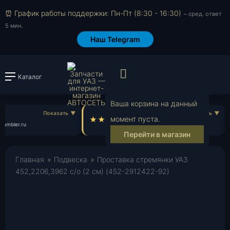
⏰ График работы поддержки: Пн-Пт (8:30 - 16:30)
~ сред. ответ
5 мин.
Наш Telegram
Просмотр корзи
Каталог
Войти или зарегистрировать
Ваша корзина на данный
Эдуард С.
момент пуста.
ambler.ru
ed***@yandex.ru
Перейти в магазин
Главная
»
Подвеска
»
Проставка стремянки УАЗ
452,2206,3962 с/о (2 см) (452-2912422-92)