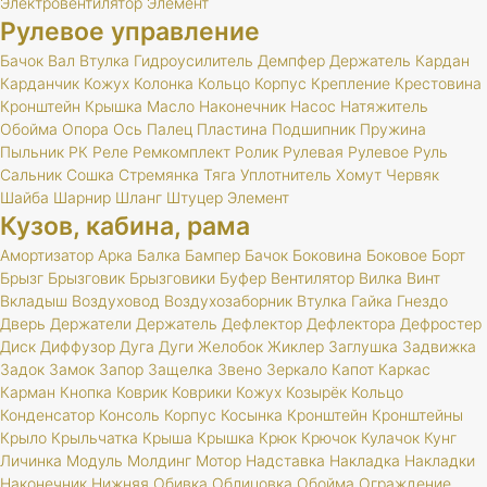
Электровентилятор
Элемент
Рулевое управление
Бачок
Вал
Втулка
Гидроусилитель
Демпфер
Держатель
Кардан
Карданчик
Кожух
Колонка
Кольцо
Корпус
Крепление
Крестовина
Кронштейн
Крышка
Масло
Наконечник
Насос
Натяжитель
Обойма
Опора
Ось
Палец
Пластина
Подшипник
Пружина
Пыльник
РК
Реле
Ремкомплект
Ролик
Рулевая
Рулевое
Руль
Сальник
Сошка
Стремянка
Тяга
Уплотнитель
Хомут
Червяк
Шайба
Шарнир
Шланг
Штуцер
Элемент
Кузов, кабина, рама
Амортизатор
Арка
Балка
Бампер
Бачок
Боковина
Боковое
Борт
Брызг
Брызговик
Брызговики
Буфер
Вентилятор
Вилка
Винт
Вкладыш
Воздуховод
Воздухозаборник
Втулка
Гайка
Гнездо
Дверь
Держатели
Держатель
Дефлектор
Дефлектора
Дефростер
Диск
Диффузор
Дуга
Дуги
Желобок
Жиклер
Заглушка
Задвижка
Задок
Замок
Запор
Защелка
Звено
Зеркало
Капот
Каркас
Карман
Кнопка
Коврик
Коврики
Кожух
Козырёк
Кольцо
Конденсатор
Консоль
Корпус
Косынка
Кронштейн
Кронштейны
Крыло
Крыльчатка
Крыша
Крышка
Крюк
Крючок
Кулачок
Кунг
Личинка
Модуль
Молдинг
Мотор
Надставка
Накладка
Накладки
Наконечник
Нижняя
Обивка
Облицовка
Обойма
Ограждение