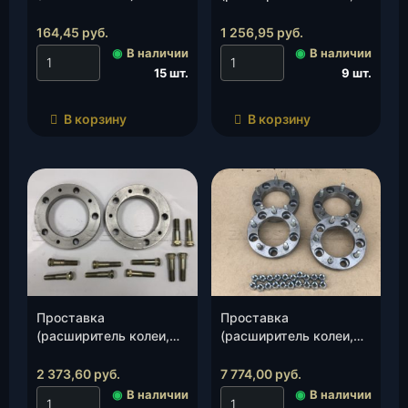
(4215.1307032), шт.
дюраль Д16Т S-25 мм),
шт.
164,45
руб.
1 256,95
руб.
◉
В наличии
◉
В наличии
15 шт.
9 шт.
В корзину
В корзину
Проставка
Проставка
(расширитель колеи,
(расширитель колеи,
дюраль Д16Т S-25 мм)
металл , S-30 мм)(4шт
(2 прост.+10 шпилек)
в сб), к-т.
2 373,60
руб.
7 774,00
руб.
(ИП Мизин А.Г.), к-т.
◉
В наличии
◉
В наличии