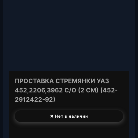
ПРОСТАВКА СТРЕМЯНКИ УАЗ
452,2206,3962 С/О (2 СМ) (452-
2912422-92)
❌ Нет в наличии
T
e
W