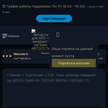
⏰ График работы поддержки: Пн-Пт (8:30 - 16:30)
~ сред. ответ
5 мин.
Наш Telegram
Просмотр корзи
Каталог
Войти или зарегистрировать
Ваша корзина на данный
Максим К.
Анатолий Ш.
момент пуста.
ma***@mail.ru
an***@yahoo.com
Перейти в магазин
Главная
»
Сцепление
»
Раб. торм. цилиндр передний
пр.(KENO) (0469-00-3501040-96/KNU-3501040-71)