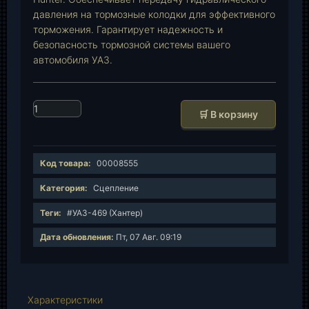
давления на тормозные колодки для эффективного
торможения. Гарантирует надежность и
безопасность тормозной системы вашего
автомобиля УАЗ.
К
🛒 В корзину
о
л
и
Код товара:
00008555
ч
е
Категория:
Сцепление
с
Теги:
#УАЗ-469 (Хантер)
т
в
Дата обновления:
Пт, 07 Авг. 09:19
о
т
о
в
Характеристики