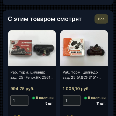
С этим товаром смотрят
Все
Раб. торм. цилиндр
Раб. торм. цилиндр
зад. 25 (Fenox)(К 2561
зад. 25 (АДС)(3151-
С3), шт.
3502040), шт.
994,75
руб.
1 005,10
руб.
◉
В наличии
◉
В наличии
5 шт.
11 шт.