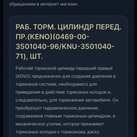
обращением в интернет магазин.
е
р
е
РАБ. ТОРМ. ЦИЛИНДР ПЕРЕД.
д
.
ПР.(KENO)(0469-00-
п
3501040-96/KNU-3501040-
р
71), ШТ.
.
(
Рабочий тормозной цилиндр передний правый
K
(KENO) предназначен для создания давления в
E
N
тормозной системе, необходимого для
O
приведения в действие тормозных колодок и,
)
следовательно, для торможения автомобиля. Он
(
преобразует гидравлическое давление,
0
создаваемое главным тормозным цилиндром, в
4
механическое усилие, которое прижимает
6
тормозные колодки к тормозному диску.
9