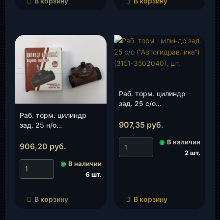
В корзину
В корзину
Раб. торм. цилиндр
зад. 25 с/о
(«Автогидравлика»)
Раб. торм. цилиндр
(3151-3502040), шт.
907,35
руб.
зад. 25 н/о
(«Автогидравлика»)
◉
В наличии
(3151-3502040-20), шт.
906,20
руб.
2 шт.
◉
В наличии
6 шт.
В корзину
В корзину