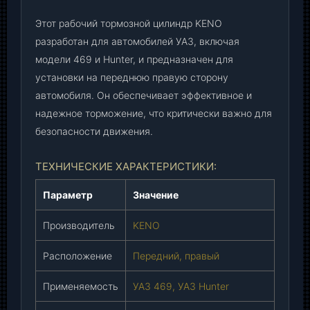
-
0
Этот рабочий тормозной цилиндр KENO
0
разработан для автомобилей УАЗ, включая
-
модели 469 и Hunter, и предназначен для
3
установки на переднюю правую сторону
5
автомобиля. Он обеспечивает эффективное и
0
надежное торможение, что критически важно для
1
безопасности движения.
0
4
0
ТЕХНИЧЕСКИЕ ХАРАКТЕРИСТИКИ:
-
Параметр
Значение
9
6
Производитель
KENO
/
K
Расположение
Передний, правый
N
U
Применяемость
УАЗ 469, УАЗ Hunter
-
3