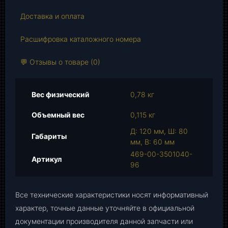
а
р
Доставка и оплата
а
Расшифровка каталожного номера
Р
а
💬 Отзывы о товаре (0)
б
.
т
Вес физический
0,78 кг
о
р
Объемный вес
0,115 кг
м
Д: 120 мм, Ш: 80
.
Габариты
мм, В: 60 мм
ц
469-00-3501040-
и
Артикул
96
л
и
н
Все технические характеристики носят информативный
д
характер, точные данные уточняйте в официальной
р
документации производителя данной запчасти или
п