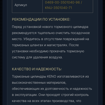
0469-00-3501040-96 /
Артикул
5
KNU-3501040-71
0
1
РЕКОМЕНДАЦИИ ПО УСТАНОВКЕ:
0
4
Перед установкой нового тормозного цилиндра
0
рекомендуется тщательно очистить посадочное
-
место. Убедитесь в отсутствии повреждений на
7
тормозных шлангах и магистралях. После
1
установки необходимо прокачать тормозную
)
систему для удаления воздуха.
,
ш
КАЧЕСТВО И НАДЕЖНОСТЬ:
т
.
Тормозные цилиндры KENO изготавливаются из
высококачественных материалов,
обеспечивающих их долговечность и надежность
в эксплуатации. Они проходят строгий контроль
качества на всех этапах производства, что