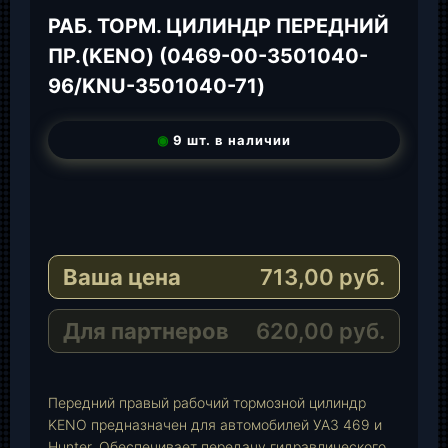
РАБ. ТОРМ. ЦИЛИНДР ПЕРЕДНИЙ
ПР.(KENO) (0469-00-3501040-
96/KNU-3501040-71)
◉
9 шт. в наличии
T
e
W
l
h
E
e
a
-
Ваша цена
713,00
руб.
g
t
M
r
s
a
a
A
i
Для партнеров
620,00
руб.
m
p
l
p
Передний правый рабочий тормозной цилиндр
KENO предназначен для автомобилей УАЗ 469 и
Hunter. Обеспечивает передачу гидравлического