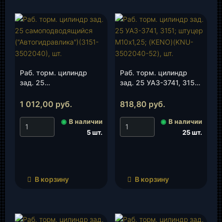
Раб. торм. цилиндр
Раб. торм. цилиндр
зад. 25
зад. 25 УАЗ-3741, 3151;
самоподводящийся
штуцер М10х1,25;
(«Автогидравлика»)
(KENO)(KNU-3502040-
1 012,00
руб.
818,80
руб.
(3151-3502040), шт.
52), шт.
◉
В наличии
◉
В наличии
5 шт.
25 шт.
В корзину
В корзину