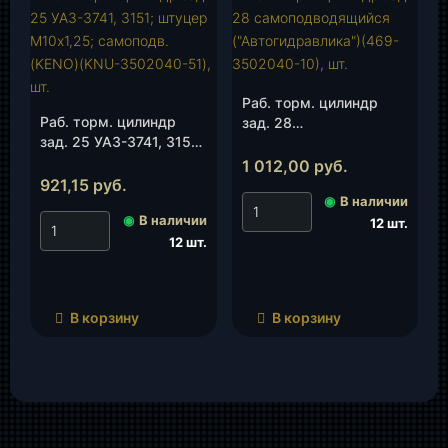
Раб. торм. цилиндр
Раб. торм. цилиндр
зад. 28
зад. 25 УАЗ-3741, 3151;
самоподводящийся
штуцер М10х1,25;
(«Автогидравлика»)
1 012,00
руб.
самоподв.(KENO)(KNU-
(469-3502040-10), шт.
921,15
руб.
3502040-51), шт.
◉
В наличии
◉
В наличии
12 шт.
12 шт.
В корзину
В корзину