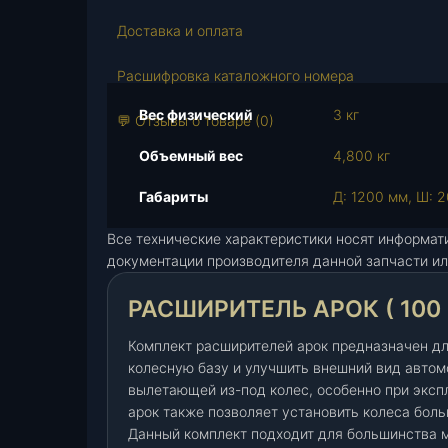
т
Доставка и оплата
в
о
Расшифровка каталожного номера
т
о
Вес физический
3 кг
💬 Отзывы о товаре (0)
в
а
Объемный вес
4,800 кг
р
а
Габариты
Д: 1200 мм, Ш: 2
Р
Все технические характеристики носят информат
а
документации производителя данной запчасти ил
с
ш
РАСШИРИТЕЛЬ АРОК ( 100 
и
р
Комплект расширителей арок предназначен дл
и
колесную базу и улучшить внешний вид автом
т
вылетающей из-под колес, особенно при эксп
е
арок также позволяет установить колеса бол
л
Данный комплект подходит для большинства м
ь