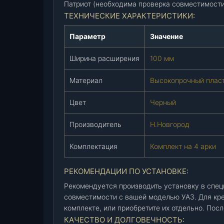
Патриот (необходима проверка совместимости
а
ТЕХНИЧЕСКИЕ ХАРАКТЕРИСТИКИ:
р
о
Параметр
Значение
к
(
Ширина расширения
100 мм
1
0
Материал
Высокопрочный плас
0
Цвет
Черный
м
м
Производитель
Н.Новгород
)
(
Комплектация
Комплект на 4 арки
Н
.
РЕКОМЕНДАЦИИ ПО УСТАНОВКЕ:
Н
о
Рекомендуется производить установку в спец
в
совместимости с вашей моделью УАЗ. Для кр
г
комплекте, или приобретите их отдельно. Пос
о
КАЧЕСТВО И ДОЛГОВЕЧНОСТЬ: