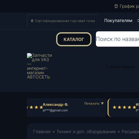
⏰ График р
Покупателям
📄 Сертифицированная торговая точка
КАТАЛОГ
Поиск
товаров
🔍 поиск товаров
Александр Ф.
Ил
al***@gmail.com
il*
Главная
»
Тюнинг и доп. оборудование
»
Расширит