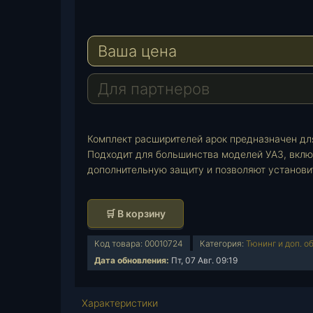
e
W
l
h
E
e
a
-
Ваша цена
g
t
M
r
s
a
a
A
i
Для партнеров
m
p
l
p
Комплект расширителей арок предназначен для
Подходит для большинства моделей УАЗ, вклю
дополнительную защиту и позволяют установи
К
🛒 В корзину
о
л
Код товара:
00010724
Категория:
Тюнинг и доп. о
и
Дата обновления:
Пт, 07 Авг. 09:19
ч
е
Характеристики
с