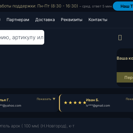
аботы поддержки: Пн-Пт (8:30 - 16:30)
Наш T
~ сред. ответ 5 мин.
Партнерам
Доставка
Реквизиты
Контакты
Пр
Ваша ко
Пер
ья Г.
Иван Б.
**@yahoo.com
iv***@gmail.com
ель арок ( 100 мм) (Н.Новгород), к-т