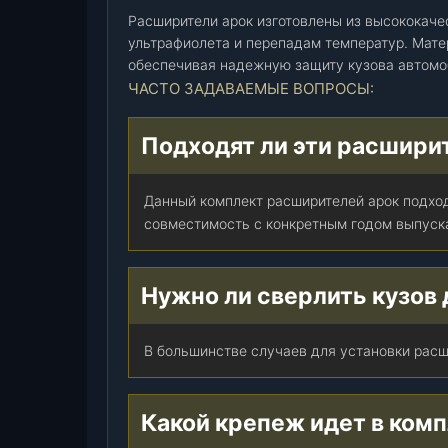
р
Расширители арок изготовлены из высококаче
о
ультрафиолета и перепадам температур. Мате
д
обеспечивая надежную защиту кузова автомо
)
ЧАСТО ЗАДАВАЕМЫЕ ВОПРОСЫ:
,
к
Подходят ли эти расшири
-
т
.
Данный комплект расширителей арок подход
совместимость с конкретным годом выпуск
Нужно ли сверлить кузов 
В большинстве случаев для установки расш
Какой крепеж идет в ком