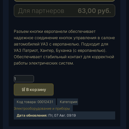
r
s
a
a
A
i
Для партнеров
63,00
руб.
m
p
l
p
Разъем кнопки европанели обеспечивает
надежное соединение кнопок управления в салоне
автомобилей УАЗ с европанелью. Подходит для
УАЗ Патриот, Хантер, Буханка (с европанелью).
Обеспечивает стабильный контакт для корректной
работы электрических систем.
К
о
🛒 В корзину
л
и
Код товара:
00012431
Категория:
ч
Электрооборудование и приборы
е
Дата обновления:
Пт, 07 Авг. 09:19
с
т