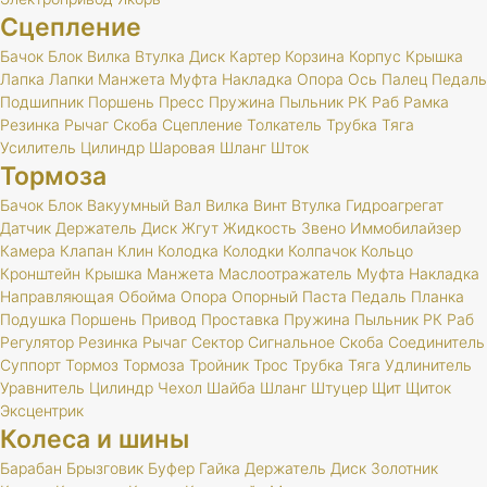
Сцепление
Бачок
Блок
Вилка
Втулка
Диск
Картер
Корзина
Корпус
Крышка
Лапка
Лапки
Манжета
Муфта
Накладка
Опора
Ось
Палец
Педаль
Подшипник
Поршень
Пресс
Пружина
Пыльник
РК
Раб
Рамка
Резинка
Рычаг
Скоба
Сцепление
Толкатель
Трубка
Тяга
Усилитель
Цилиндр
Шаровая
Шланг
Шток
Тормоза
Бачок
Блок
Вакуумный
Вал
Вилка
Винт
Втулка
Гидроагрегат
Датчик
Держатель
Диск
Жгут
Жидкость
Звено
Иммобилайзер
Камера
Клапан
Клин
Колодка
Колодки
Колпачок
Кольцо
Кронштейн
Крышка
Манжета
Маслоотражатель
Муфта
Накладка
Направляющая
Обойма
Опора
Опорный
Паста
Педаль
Планка
Подушка
Поршень
Привод
Проставка
Пружина
Пыльник
РК
Раб
Регулятор
Резинка
Рычаг
Сектор
Сигнальное
Скоба
Соединитель
Суппорт
Тормоз
Тормоза
Тройник
Трос
Трубка
Тяга
Удлинитель
Уравнитель
Цилиндр
Чехол
Шайба
Шланг
Штуцер
Щит
Щиток
Эксцентрик
Колеса и шины
Барабан
Брызговик
Буфер
Гайка
Держатель
Диск
Золотник