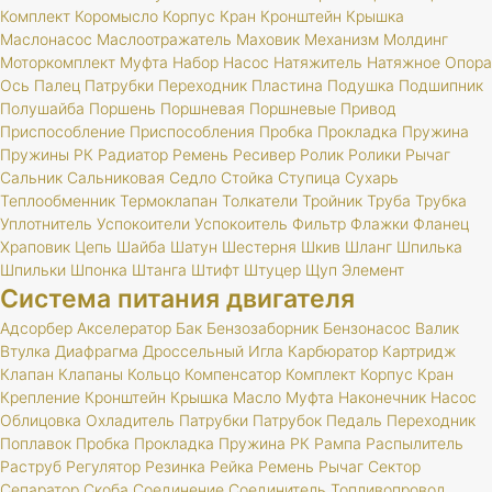
Комплект
Коромысло
Корпус
Кран
Кронштейн
Крышка
Маслонасос
Маслоотражатель
Маховик
Механизм
Молдинг
Моторкомплект
Муфта
Набор
Насос
Натяжитель
Натяжное
Опора
Ось
Палец
Патрубки
Переходник
Пластина
Подушка
Подшипник
Полушайба
Поршень
Поршневая
Поршневые
Привод
Приспособление
Приспособления
Пробка
Прокладка
Пружина
Пружины
РК
Радиатор
Ремень
Ресивер
Ролик
Ролики
Рычаг
Сальник
Сальниковая
Седло
Стойка
Ступица
Сухарь
Теплообменник
Термоклапан
Толкатели
Тройник
Труба
Трубка
Уплотнитель
Успокоители
Успокоитель
Фильтр
Флажки
Фланец
Храповик
Цепь
Шайба
Шатун
Шестерня
Шкив
Шланг
Шпилька
Шпильки
Шпонка
Штанга
Штифт
Штуцер
Щуп
Элемент
Система питания двигателя
Адсорбер
Акселератор
Бак
Бензозаборник
Бензонасос
Валик
Втулка
Диафрагма
Дроссельный
Игла
Карбюратор
Картридж
Клапан
Клапаны
Кольцо
Компенсатор
Комплект
Корпус
Кран
Крепление
Кронштейн
Крышка
Масло
Муфта
Наконечник
Насос
Облицовка
Охладитель
Патрубки
Патрубок
Педаль
Переходник
Поплавок
Пробка
Прокладка
Пружина
РК
Рампа
Распылитель
Раструб
Регулятор
Резинка
Рейка
Ремень
Рычаг
Сектор
Сепаратор
Скоба
Соединение
Соединитель
Топливопровод