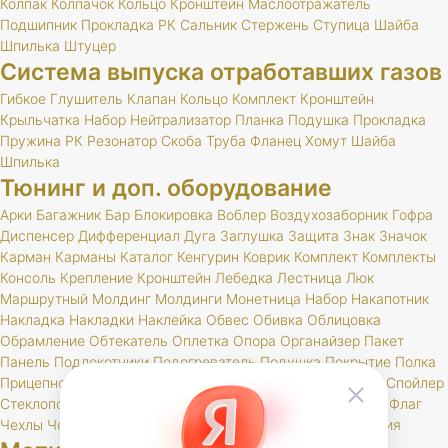
Колпак
Колпачок
Кольцо
Кронштейн
Маслоотражатель
Подшипник
Прокладка
РК
Сальник
Стержень
Ступица
Шайба
Шпилька
Штуцер
Система выпуска отработавших газов
Гибкое
Глушитель
Клапан
Кольцо
Комплект
Кронштейн
Крыльчатка
Набор
Нейтрализатор
Планка
Подушка
Прокладка
Пружина
РК
Резонатор
Скоба
Труба
Фланец
Хомут
Шайба
Шпилька
Тюнинг и доп. оборудование
Арки
Багажник
Бар
Блокировка
Воблер
Воздухозаборник
Гофра
Диспенсер
Дифференциал
Дуга
Заглушка
Защита
Знак
Значок
Карман
Карманы
Каталог
Кенгурин
Коврик
Комплект
Комплекты
Консоль
Крепление
Кронштейн
Лебедка
Лестница
Люк
Маршрутный
Молдинг
Молдинги
Монетница
Набор
Накапотник
Накладка
Накладки
Наклейка
Обвес
Обивка
Облицовка
Обрамление
Обтекатель
Оплетка
Опора
Органайзер
Пакет
Панель
Подлокотники
Подогреватель
Подушка
Покрытие
Полка
Прицепное
Проставка
Пружины
Пусковые
Расширитель
Спойлер
Стеклоподъемник
Стойки
Усилитель
Утеплитель
Фаркоп
Флаг
Чехлы
Чехол
Шелфтокер
Шноркель
Шторки
Шумоизоляция