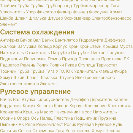
Тройник
Труба
Трубка
Трубопровод
Турбокомпрессор
Тяга
Уплотнитель
Упор
Фиксатор
Фильтр
Фланец
Форсунка
Хомут
Шайба
Шланг
Шпилька
Штуцер
Экономайзер
Электробензонасос
Элемент
Система охлаждения
Антифриз
Бачок
Вал
Валик
Вентилятор
Гидромуфта
Диффузор
Жалюзи
Заглушка
Кольцо
Корпус
Кран
Кронштейн
Крышка
Муфта
Натяжитель
Отражатель
Патрубки
Патрубок
Пистон
Подушка
Подшипник
Полупомпа
Помпа
Привод
Прокладка
Проставка
РК
Радиатор
Ремень
Ролик
Ролики
Рукав
Ступица
Термостат
Тройник
Труба
Трубка
Тяга
УГОЛОК
Удлинитель
Фальш
Фибра
Хомут
Шкив
Шланг
Шпилька
Штуцер
Электробензонасос
Электровентилятор
Элемент
Рулевое управление
Бачок
Вал
Втулка
Гидроусилитель
Демпфер
Держатель
Кардан
Карданчик
Кожух
Колонка
Кольцо
Корпус
Крепление
Крестовина
Кронштейн
Крышка
Масло
Наконечник
Насос
Натяжитель
Обойма
Опора
Ось
Палец
Пластина
Подшипник
Пружина
Пыльник
РК
Реле
Ремкомплект
Ролик
Рулевая
Рулевое
Руль
Сальник
Сошка
Стремянка
Тяга
Уплотнитель
Хомут
Червяк