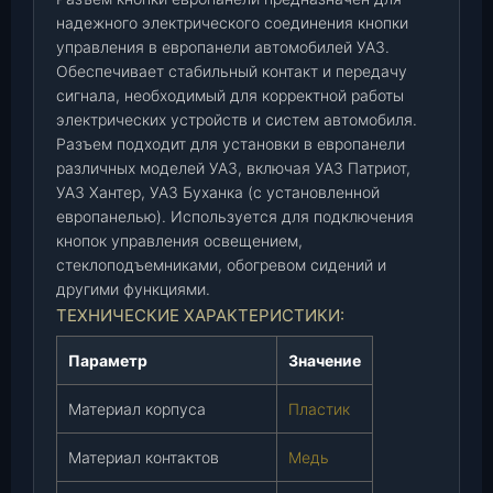
е
надежного электрического соединения кнопки
управления в европанели автомобилей УАЗ.
в
Обеспечивает стабильный контакт и передачу
р
сигнала, необходимый для корректной работы
о
электрических устройств и систем автомобиля.
п
Разъем подходит для установки в европанели
а
различных моделей УАЗ, включая УАЗ Патриот,
н
УАЗ Хантер, УАЗ Буханка (с установленной
е
европанелью). Используется для подключения
л
кнопок управления освещением,
ь
стеклоподъемниками, обогревом сидений и
,
другими функциями.
ш
ТЕХНИЧЕСКИЕ ХАРАКТЕРИСТИКИ:
т
.
Параметр
Значение
Материал корпуса
Пластик
Материал контактов
Медь