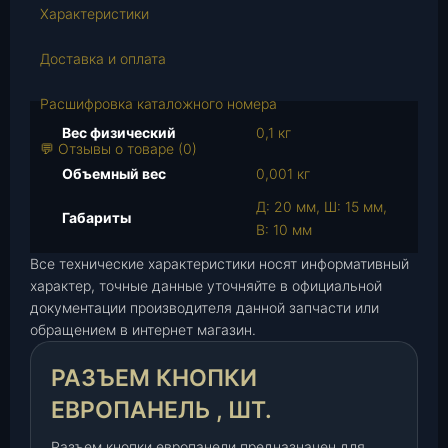
в
Характеристики
о
т
Доставка и оплата
о
в
Расшифровка каталожного номера
а
Вес физический
0,1 кг
р
💬 Отзывы о товаре (0)
а
Объемный вес
0,001 кг
Р
Д: 20 мм, Ш: 15 мм,
а
Габариты
В: 10 мм
з
ъ
Все технические характеристики носят информативный
е
характер, точные данные уточняйте в официальной
документации производителя данной запчасти или
м
обращением в интернет магазин.
к
н
РАЗЪЕМ КНОПКИ
о
п
ЕВРОПАНЕЛЬ , ШТ.
к
и
Разъем кнопки европанели предназначен для