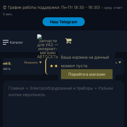
⏰ График работы поддержки: Пн-Пт (8:30 - 16:30)
~ сред. ответ
5 мин.
Наш Telegram
Просмотр корзи
Каталог
Войти или зарегистрировать
Ваша корзина на данный
рий Б.
Всеволод Н.
момент пуста.
ail.ru
vs***@gmail.com
Перейти в магазин
Главная
»
Электрооборудование и приборы
»
Разъем
кнопки европанель