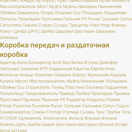
Комплект
Кондуктор
Корпус
Крестовина
Крышка
Кулак
Манжета
Маслоотражатель
Мост
Муфта
Муфты
Накладка
Наконечник
Обойма
Омыватель
Опора
Опорник
Ось
Площадка
Подшипник
Полуось
Прокладка
Проставка
Пыльник
РК
Рычаг
Сальник
Сапун
Сателлиты
Смазка
Стакан
Сухарь
Трещетка
Узел
Упор
Фланец
Хомут
Цапфа
ШРУС
Шайба
Шаровая
Шестерня
Шкворень
Шпилька
Коробка передач и раздаточная
коробка
Адаптер
Блок
Блокиратор
Болт
Вал
Вилка
Втулка
Демпфер
Заглушка
Заклепка
КПП
Карданный
Каретка
Картер
Клин
Колпачок
Кольцо
Комплект
Корзина
Корпус
Кронштейн
Крышка
Кулиса
Масло
Маслоотражатель
Муфта
Наконечник
Облицовка
Обойма
Ось
Отражатель
Палец
Пластина
Плунжер
Подшипник
Полукольцо
Предохранитель
Привод
Пробка
Прокладка
Промеж
Проставка
Пружина
Пыльник
РК
Радиатор
Раздатка
Ролики
Ротор
Рукоятка
Рукоятки
Рычаг
Сальник
Сальники
Сапун
Седло
Синхронизатор
Стакан
Стопор
Ступица
Сухарь
Трос
Трубка
Тяга
УГОЛОК
Удлинитель
Уплотнитель
Фильтр
Флажки
Флажок
Фланец
Цепь
Шайба
Шарик
Шестерни
Шестерня
Шпонка
Штифт
Шток
Штуцер