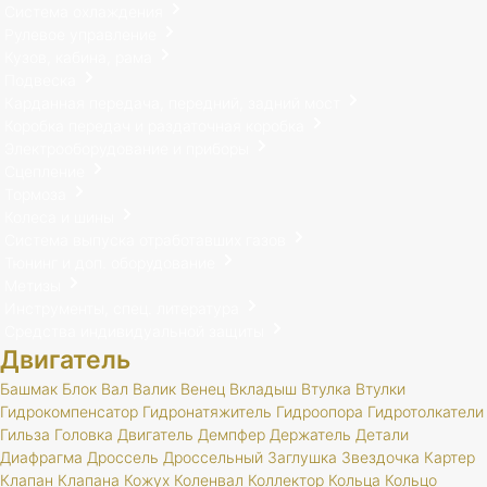
Система охлаждения
Рулевое управление
Кузов, кабина, рама
Подвеска
Карданная передача, передний, задний мост
Коробка передач и раздаточная коробка
Электрооборудование и приборы
Сцепление
Тормоза
Колеса и шины
Система выпуска отработавших газов
Тюнинг и доп. оборудование
Метизы
Инструменты, спец. литература
Средства индивидуальной защиты
Двигатель
Башмак
Блок
Вал
Валик
Венец
Вкладыш
Втулка
Втулки
Гидрокомпенсатор
Гидронатяжитель
Гидроопора
Гидротолкатели
Гильза
Головка
Двигатель
Демпфер
Держатель
Детали
Диафрагма
Дроссель
Дроссельный
Заглушка
Звездочка
Картер
Клапан
Клапана
Кожух
Коленвал
Коллектор
Кольца
Кольцо