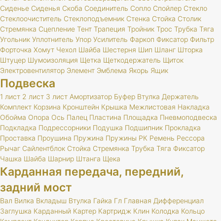
Сиденье
Сиденья
Скоба
Соединитель
Сопло
Спойлер
Стекло
Стеклоочиститель
Стеклоподъемник
Стенка
Стойка
Столик
Стремянка
Сцепление
Тент
Трапеция
Тройник
Трос
Трубка
Тяга
Угольник
Уплотнитель
Упор
Усилитель
Фаркоп
Фиксатор
Фильтр
Форточка
Хомут
Чехол
Шайба
Шестерня
Шип
Шланг
Шторка
Штуцер
Шумоизоляция
Щетка
Щеткодержатель
Щиток
Электровентилятор
Элемент
Эмблема
Якорь
Ящик
Подвеска
1 лист
2 лист
3 лист
Амортизатор
Буфер
Втулка
Держатель
Комплект
Корзина
Кронштейн
Крышка
Межлистовая
Накладка
Обойма
Опора
Ось
Палец
Пластина
Площадка
Пневмоподвеска
Подкладка
Подрессорники
Подушка
Подшипник
Прокладка
Проставка
Проушина
Пружина
Пружины
РК
Ремень
Рессора
Рычаг
Сайлентблок
Стойка
Стремянка
Трубка
Тяга
Фиксатор
Чашка
Шайба
Шарнир
Штанга
Щека
Карданная передача, передний,
задний мост
Вал
Вилка
Вкладыш
Втулка
Гайка
Гл
Главная
Дифференциал
Заглушка
Карданный
Картер
Картридж
Клин
Колодка
Кольцо