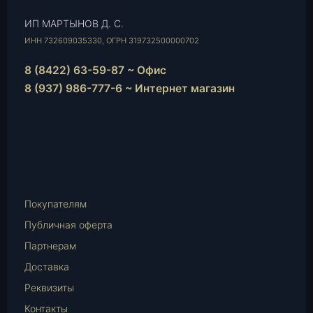
ИП МАРТЫНОВ Д. С.
ИНН 732609035330, ОГРН 319732500000702
8 (8422) 63-59-87 ~ Офис
8 (937) 986-777-6 ~ Интернет магазин
Instagram
vk.com
Telegram
WhatsApp
E-
Mail
Покупателям
Публичная оферта
Партнерам
Доставка
Реквизиты
Контакты