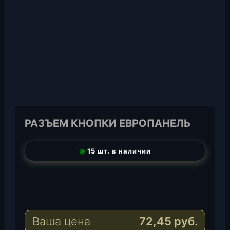
РАЗЪЕМ КНОПКИ ЕВРОПАНЕЛЬ
◉
15 шт. в наличии
T
e
W
l
h
E
e
a
-
Ваша цена
72,45
руб.
g
t
M