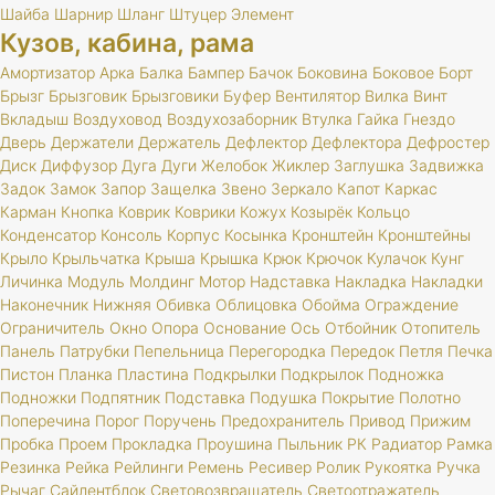
Шайба
Шарнир
Шланг
Штуцер
Элемент
Кузов, кабина, рама
Амортизатор
Арка
Балка
Бампер
Бачок
Боковина
Боковое
Борт
Брызг
Брызговик
Брызговики
Буфер
Вентилятор
Вилка
Винт
Вкладыш
Воздуховод
Воздухозаборник
Втулка
Гайка
Гнездо
Дверь
Держатели
Держатель
Дефлектор
Дефлектора
Дефростер
Диск
Диффузор
Дуга
Дуги
Желобок
Жиклер
Заглушка
Задвижка
Задок
Замок
Запор
Защелка
Звено
Зеркало
Капот
Каркас
Карман
Кнопка
Коврик
Коврики
Кожух
Козырёк
Кольцо
Конденсатор
Консоль
Корпус
Косынка
Кронштейн
Кронштейны
Крыло
Крыльчатка
Крыша
Крышка
Крюк
Крючок
Кулачок
Кунг
Личинка
Модуль
Молдинг
Мотор
Надставка
Накладка
Накладки
Наконечник
Нижняя
Обивка
Облицовка
Обойма
Ограждение
Ограничитель
Окно
Опора
Основание
Ось
Отбойник
Отопитель
Панель
Патрубки
Пепельница
Перегородка
Передок
Петля
Печка
Пистон
Планка
Пластина
Подкрылки
Подкрылок
Подножка
Подножки
Подпятник
Подставка
Подушка
Покрытие
Полотно
Поперечина
Порог
Поручень
Предохранитель
Привод
Прижим
Пробка
Проем
Прокладка
Проушина
Пыльник
РК
Радиатор
Рамка
Резинка
Рейка
Рейлинги
Ремень
Ресивер
Ролик
Рукоятка
Ручка
Рычаг
Сайлентблок
Световозвращатель
Светоотражатель