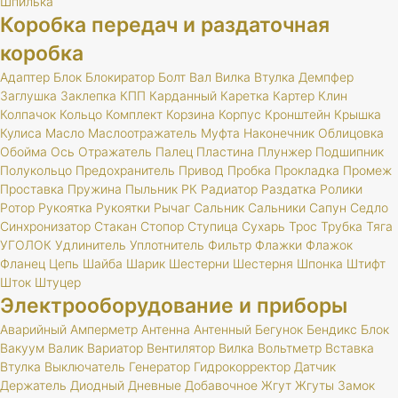
Шпилька
Коробка передач и раздаточная
коробка
Адаптер
Блок
Блокиратор
Болт
Вал
Вилка
Втулка
Демпфер
Заглушка
Заклепка
КПП
Карданный
Каретка
Картер
Клин
Колпачок
Кольцо
Комплект
Корзина
Корпус
Кронштейн
Крышка
Кулиса
Масло
Маслоотражатель
Муфта
Наконечник
Облицовка
Обойма
Ось
Отражатель
Палец
Пластина
Плунжер
Подшипник
Полукольцо
Предохранитель
Привод
Пробка
Прокладка
Промеж
Проставка
Пружина
Пыльник
РК
Радиатор
Раздатка
Ролики
Ротор
Рукоятка
Рукоятки
Рычаг
Сальник
Сальники
Сапун
Седло
Синхронизатор
Стакан
Стопор
Ступица
Сухарь
Трос
Трубка
Тяга
УГОЛОК
Удлинитель
Уплотнитель
Фильтр
Флажки
Флажок
Фланец
Цепь
Шайба
Шарик
Шестерни
Шестерня
Шпонка
Штифт
Шток
Штуцер
Электрооборудование и приборы
Аварийный
Амперметр
Антенна
Антенный
Бегунок
Бендикс
Блок
Вакуум
Валик
Вариатор
Вентилятор
Вилка
Вольтметр
Вставка
Втулка
Выключатель
Генератор
Гидрокорректор
Датчик
Держатель
Диодный
Дневные
Добавочное
Жгут
Жгуты
Замок