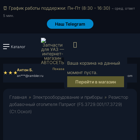
⏰ График работы поддержки: Пн-Пт (8:30 - 16:30)
~ сред. ответ
5 мин.
Наш Telegram
Просмотр корзи
Каталог
Войти или зарегистрировать
Ваша корзина на данный
Антон Б.
Георгий Р.
момент пуста.
an***@rambler.ru
ge***@yahoo.com
Перейти в магазин
Главная
»
Электрооборудование и приборы
»
Резистор
добавочный отопителя Патриот (F5.3729.001/17.3729)
(Ст.Оскол)