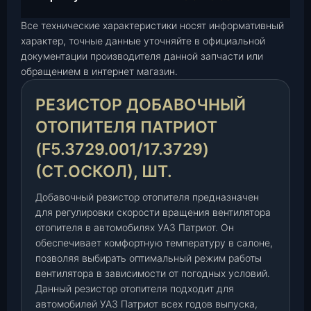
с
Все технические характеристики носят информативный
т
характер, точные данные уточняйте в официальной
о
документации производителя данной запчасти или
р
обращением в интернет магазин.
д
о
РЕЗИСТОР ДОБАВОЧНЫЙ
б
а
ОТОПИТЕЛЯ ПАТРИОТ
в
(F5.3729.001/17.3729)
о
(СТ.ОСКОЛ), ШТ.
ч
н
Добавочный резистор отопителя предназначен
ы
для регулировки скорости вращения вентилятора
й
отопителя в автомобилях УАЗ Патриот. Он
о
обеспечивает комфортную температуру в салоне,
т
позволяя выбирать оптимальный режим работы
о
вентилятора в зависимости от погодных условий.
п
Данный резистор отопителя подходит для
и
автомобилей УАЗ Патриот всех годов выпуска,