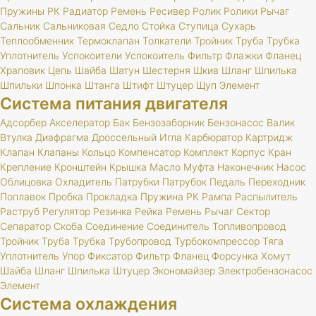
Пружины
РК
Радиатор
Ремень
Ресивер
Ролик
Ролики
Рычаг
Сальник
Сальниковая
Седло
Стойка
Ступица
Сухарь
Теплообменник
Термоклапан
Толкатели
Тройник
Труба
Трубка
Уплотнитель
Успокоители
Успокоитель
Фильтр
Флажки
Фланец
Храповик
Цепь
Шайба
Шатун
Шестерня
Шкив
Шланг
Шпилька
Шпильки
Шпонка
Штанга
Штифт
Штуцер
Щуп
Элемент
Система питания двигателя
Адсорбер
Акселератор
Бак
Бензозаборник
Бензонасос
Валик
Втулка
Диафрагма
Дроссельный
Игла
Карбюратор
Картридж
Клапан
Клапаны
Кольцо
Компенсатор
Комплект
Корпус
Кран
Крепление
Кронштейн
Крышка
Масло
Муфта
Наконечник
Насос
Облицовка
Охладитель
Патрубки
Патрубок
Педаль
Переходник
Поплавок
Пробка
Прокладка
Пружина
РК
Рампа
Распылитель
Раструб
Регулятор
Резинка
Рейка
Ремень
Рычаг
Сектор
Сепаратор
Скоба
Соединение
Соединитель
Топливопровод
Тройник
Труба
Трубка
Трубопровод
Турбокомпрессор
Тяга
Уплотнитель
Упор
Фиксатор
Фильтр
Фланец
Форсунка
Хомут
Шайба
Шланг
Шпилька
Штуцер
Экономайзер
Электробензонасос
Элемент
Система охлаждения