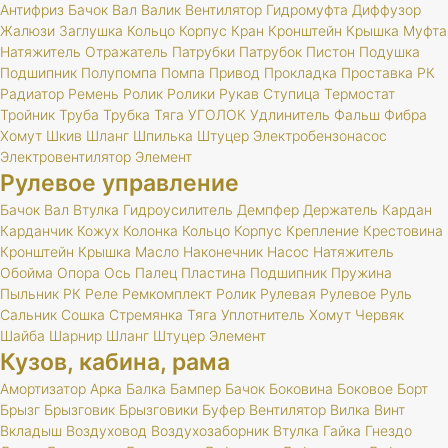
Антифриз
Бачок
Вал
Валик
Вентилятор
Гидромуфта
Диффузор
Жалюзи
Заглушка
Кольцо
Корпус
Кран
Кронштейн
Крышка
Муфта
Натяжитель
Отражатель
Патрубки
Патрубок
Пистон
Подушка
Подшипник
Полупомпа
Помпа
Привод
Прокладка
Проставка
РК
Радиатор
Ремень
Ролик
Ролики
Рукав
Ступица
Термостат
Тройник
Труба
Трубка
Тяга
УГОЛОК
Удлинитель
Фальш
Фибра
Хомут
Шкив
Шланг
Шпилька
Штуцер
Электробензонасос
Электровентилятор
Элемент
Рулевое управление
Бачок
Вал
Втулка
Гидроусилитель
Демпфер
Держатель
Кардан
Карданчик
Кожух
Колонка
Кольцо
Корпус
Крепление
Крестовина
Кронштейн
Крышка
Масло
Наконечник
Насос
Натяжитель
Обойма
Опора
Ось
Палец
Пластина
Подшипник
Пружина
Пыльник
РК
Реле
Ремкомплект
Ролик
Рулевая
Рулевое
Руль
Сальник
Сошка
Стремянка
Тяга
Уплотнитель
Хомут
Червяк
Шайба
Шарнир
Шланг
Штуцер
Элемент
Кузов, кабина, рама
Амортизатор
Арка
Балка
Бампер
Бачок
Боковина
Боковое
Борт
Брызг
Брызговик
Брызговики
Буфер
Вентилятор
Вилка
Винт
Вкладыш
Воздуховод
Воздухозаборник
Втулка
Гайка
Гнездо