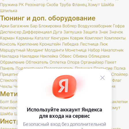
Пружина
РК
Резонатор
Скоба
Труба
Фланец
Хомут
Шайба
Шпилька
Тюнинг и доп. оборудование
Арки
Багажник
Бар
Блокировка
Воблер
Воздухозаборник
Гофра
Диспенсер
Дифференциал
Дуга
Заглушка
Защита
Знак
Значок
Карман
Карманы
Каталог
Кенгурин
Коврик
Комплект
Комплекты
Консоль
Крепление
Кронштейн
Лебедка
Лестница
Люк
Маршрутный
Молдинг
Молдинги
Монетница
Набор
Накапотник
Накладка
Накладки
Наклейка
Обвес
Обивка
Облицовка
Обрамление
Обтекатель
Оплетка
Опора
Органайзер
Пакет
Панель
Подлокотники
Подогреватель
Подушка
Покрытие
Полка
Прицепное
Проставка
Пружины
Пусковые
Расширитель
Спойлер
Стеклоподъемник
Стойки
Усилитель
Утеплитель
Фаркоп
Флаг
Чехлы
Чехол
Шелфтокер
Шноркель
Шторки
Шумоизоляция
Метизы
Болт
БолтСпец
Ввертыш
Винт
Гайка
Заглушка
Заклепка
Заклепки
Комплект
Палец
Пружина
Пряжка
РК
Скоба
Тавотница
Хомут
Шайба
Шпилька
Шплинт
Инструменты, спец. литература
Автоодеяло
Домкрат
Заглушка
Каталог
Ключ
Крюк
Манометр