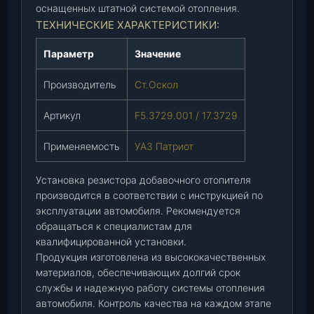
т
оснащенных штатной системой отопления.
е
ТЕХНИЧЕСКИЕ ХАРАКТЕРИСТИКИ:
л
я
Параметр
Значение
П
а
Производитель
Ст.Оскол
т
Артикул
F5.3729.001 / 17.3729
р
и
Применяемость
УАЗ Патриот
о
т
Установка резистора добавочного отопителя
(
производится в соответствии с инструкцией по
F
эксплуатации автомобиля. Рекомендуется
5
обращаться к специалистам для
.
квалифицированной установки.
3
Продукция изготовлена из высококачественных
7
материалов, обеспечивающих долгий срок
2
службы и надежную работу системы отопления
9
автомобиля. Контроль качества на каждом этапе
.