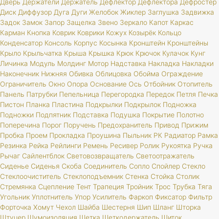
Дверь
Держатели
Держатель
Дефлектор
Дефлектора
Дефростер
Диск
Диффузор
Дуга
Дуги
Желобок
Жиклер
Заглушка
Задвижка
Задок
Замок
Запор
Защелка
Звено
Зеркало
Капот
Каркас
Карман
Кнопка
Коврик
Коврики
Кожух
Козырёк
Кольцо
Конденсатор
Консоль
Корпус
Косынка
Кронштейн
Кронштейны
Крыло
Крыльчатка
Крыша
Крышка
Крюк
Крючок
Кулачок
Кунг
Личинка
Модуль
Молдинг
Мотор
Надставка
Накладка
Накладки
Наконечник
Нижняя
Обивка
Облицовка
Обойма
Ограждение
Ограничитель
Окно
Опора
Основание
Ось
Отбойник
Отопитель
Панель
Патрубки
Пепельница
Перегородка
Передок
Петля
Печка
Пистон
Планка
Пластина
Подкрылки
Подкрылок
Подножка
Подножки
Подпятник
Подставка
Подушка
Покрытие
Полотно
Поперечина
Порог
Поручень
Предохранитель
Привод
Прижим
Пробка
Проем
Прокладка
Проушина
Пыльник
РК
Радиатор
Рамка
Резинка
Рейка
Рейлинги
Ремень
Ресивер
Ролик
Рукоятка
Ручка
Рычаг
Сайлентблок
Световозвращатель
Светоотражатель
Сиденье
Сиденья
Скоба
Соединитель
Сопло
Спойлер
Стекло
Стеклоочиститель
Стеклоподъемник
Стенка
Стойка
Столик
Стремянка
Сцепление
Тент
Трапеция
Тройник
Трос
Трубка
Тяга
Угольник
Уплотнитель
Упор
Усилитель
Фаркоп
Фиксатор
Фильтр
Форточка
Хомут
Чехол
Шайба
Шестерня
Шип
Шланг
Шторка
Штуцер
Шумоизоляция
Щетка
Щеткодержатель
Щиток