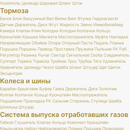
Усилитель
Цилиндр
Шаровая
Шланг
Шток
Тормоза
Бачок
Блок
Вакуумный
Вал
Вилка
Винт
Втулка
Гидроагрегат
Датчик
Держатель
Диск
Жгут
Жидкость
Звено
Иммобилайзер
Камера
Клапан
Клин
Колодка
Колодки
Колпачок
Кольцо
Кронштейн
Крышка
Манжета
Маслоотражатель
Муфта
Накладка
Направляющая
Обойма
Опора
Опорный
Паста
Педаль
Планка
Подушка
Поршень
Привод
Проставка
Пружина
Пыльник
РК
Раб
Регулятор
Резинка
Рычаг
Сектор
Сигнальное
Скоба
Соединитель
Суппорт
Тормоз
Тормоза
Тройник
Трос
Трубка
Тяга
Удлинитель
Уравнитель
Цилиндр
Чехол
Шайба
Шланг
Штуцер
Щит
Щиток
Эксцентрик
Колеса и шины
Барабан
Брызговик
Буфер
Гайка
Держатель
Диск
Золотник
Колпак
Колпачок
Кольцо
Кронштейн
Маслоотражатель
Подшипник
Прокладка
РК
Сальник
Стержень
Ступица
Шайба
Шпилька
Штуцер
Система выпуска отработавших газов
Гибкое
Глушитель
Клапан
Кольцо
Комплект
Кронштейн
Крыльчатка
Набор
Нейтрализатор
Планка
Подушка
Прокладка