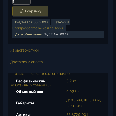
К
о
🛒 В корзину
л
и
Код товара:
00010090
Категория:
ч
Электрооборудование и приборы
е
Дата обновления:
Пт, 07 Авг. 09:19
с
т
в
Характеристики
о
т
Доставка и оплата
о
в
Расшифровка каталожного номера
а
Вес физический
0,2 кг
р
💬 Отзывы о товаре (0)
а
Объемный вес
0,038 кг
Р
Д: 80 мм, Ш: 60 мм,
е
Габариты
В: 40 мм
з
и
Артикул
F5.3729.001