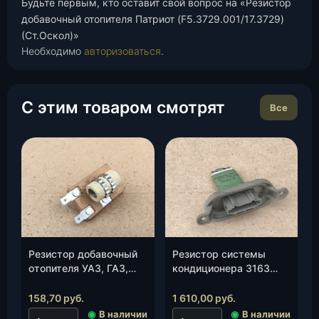
Будьте первым, кто оставит свой вопрос на «Резистор
добавочный отопителя Патриот (F5.3729.001/17.3729)
(Ст.Оскол)»
Необходимо
авторизоваться
.
С этим товаром смотрят
Все
Резистор добавочный
Резистор системы
отопителя УАЗ, ГАЗ,
кондиционера 3163
ВАЗ (12.3729)
(Патриот)(3163-00-
(Ст.Оскол), шт.
3729020-
158,70
руб.
1 610,00
руб.
00/PA66GB20GF10)
◉
В наличии
◉
В наличии