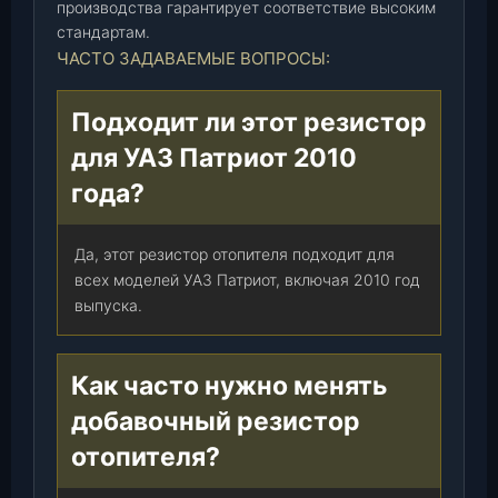
производства гарантирует соответствие высоким
0
стандартам.
0
ЧАСТО ЗАДАВАЕМЫЕ ВОПРОСЫ:
1
/
Подходит ли этот резистор
1
7
для УАЗ Патриот 2010
.
года?
3
7
2
Да, этот резистор отопителя подходит для
9
всех моделей УАЗ Патриот, включая 2010 год
)
выпуска.
(
С
т
Как часто нужно менять
.
добавочный резистор
О
отопителя?
с
к