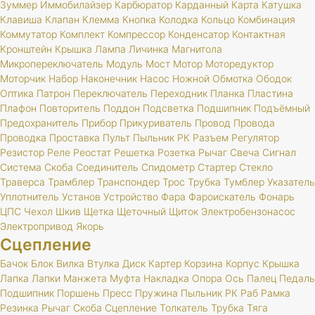
Зуммер
Иммобилайзер
Карбюратор
Карданный
Карта
Катушка
Клавиша
Клапан
Клемма
Кнопка
Колодка
Кольцо
Комбинация
Коммутатор
Комплект
Компрессор
Конденсатор
Контактная
Кронштейн
Крышка
Лампа
Личинка
Магнитола
Микропереключатель
Модуль
Мост
Мотор
Моторедуктор
Моторчик
Набор
Наконечник
Насос
Ножной
Обмотка
Ободок
Оптика
Патрон
Переключатель
Переходник
Планка
Пластина
Плафон
Повторитель
Поддон
Подсветка
Подшипник
Подъёмный
Предохранитель
Прибор
Прикуриватель
Провод
Провода
Проводка
Проставка
Пульт
Пыльник
РК
Разъем
Регулятор
Резистор
Реле
Реостат
Решетка
Розетка
Рычаг
Свеча
Сигнал
Система
Скоба
Соединитель
Спидометр
Стартер
Стекло
Траверса
Трамблер
Транспондер
Трос
Трубка
Тумблер
Указатель
Уплотнитель
Установ
Устройство
Фара
Фароискатель
Фонарь
ЦПС
Чехол
Шкив
Щетка
Щеточный
Щиток
Электробензонасос
Электропривод
Якорь
Сцепление
Бачок
Блок
Вилка
Втулка
Диск
Картер
Корзина
Корпус
Крышка
Лапка
Лапки
Манжета
Муфта
Накладка
Опора
Ось
Палец
Педаль
Подшипник
Поршень
Пресс
Пружина
Пыльник
РК
Раб
Рамка
Резинка
Рычаг
Скоба
Сцепление
Толкатель
Трубка
Тяга