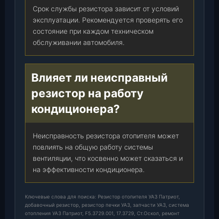
о
Срок службы резистора зависит от условий
л
эксплуатации. Рекомендуется проверять его
)
состояние при каждом техническом
,
обслуживании автомобиля.
ш
т
.
Влияет ли неисправный
резистор на работу
кондиционера?
Неисправность резистора отопителя может
повлиять на общую работу системы
вентиляции, что косвенно может сказаться и
на эффективности кондиционера.
Ключевые слова для поиска: Резистор отопителя УАЗ Патриот,
добавочный резистор, резистор печки УАЗ, запчасти УАЗ, система
отопления УАЗ Патриот, F5.3729.001, 17.3729, Ст.Оскол, ремонт