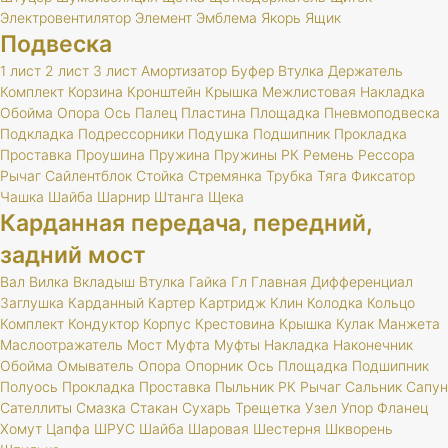
Электровентилятор
Элемент
Эмблема
Якорь
Ящик
Подвеска
1 лист
2 лист
3 лист
Амортизатор
Буфер
Втулка
Держатель
Комплект
Корзина
Кронштейн
Крышка
Межлистовая
Накладка
Обойма
Опора
Ось
Палец
Пластина
Площадка
Пневмоподвеска
Подкладка
Подрессорники
Подушка
Подшипник
Прокладка
Проставка
Проушина
Пружина
Пружины
РК
Ремень
Рессора
Рычаг
Сайлентблок
Стойка
Стремянка
Трубка
Тяга
Фиксатор
Чашка
Шайба
Шарнир
Штанга
Щека
Карданная передача, передний,
задний мост
Вал
Вилка
Вкладыш
Втулка
Гайка
Гл
Главная
Дифференциал
Заглушка
Карданный
Картер
Картридж
Клин
Колодка
Кольцо
Комплект
Кондуктор
Корпус
Крестовина
Крышка
Кулак
Манжета
Маслоотражатель
Мост
Муфта
Муфты
Накладка
Наконечник
Обойма
Омыватель
Опора
Опорник
Ось
Площадка
Подшипник
Полуось
Прокладка
Проставка
Пыльник
РК
Рычаг
Сальник
Сапун
Сателлиты
Смазка
Стакан
Сухарь
Трещетка
Узел
Упор
Фланец
Хомут
Цапфа
ШРУС
Шайба
Шаровая
Шестерня
Шкворень