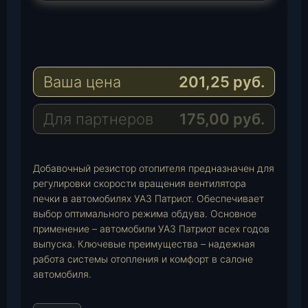
T
e
W
l
h
E
e
a
-
Ваша цена
201,25
руб.
g
t
M
r
s
a
a
A
i
Для партнеров
175,00
руб.
m
p
l
p
Добавочный резистор отопителя предназначен для
регулировки скорости вращения вентилятора
печки в автомобилях УАЗ Патриот. Обеспечивает
выбор оптимального режима обдува. Основное
применение – автомобили УАЗ Патриот всех годов
выпуска. Ключевые преимущества – надежная
работа системы отопления и комфорт в салоне
автомобиля.