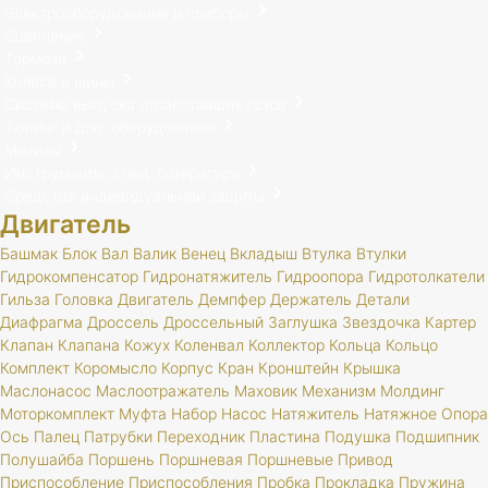
Электрооборудование и приборы
Сцепление
Тормоза
Колеса и шины
Система выпуска отработавших газов
Тюнинг и доп. оборудование
Метизы
Инструменты, спец. литература
Средства индивидуальной защиты
Двигатель
Башмак
Блок
Вал
Валик
Венец
Вкладыш
Втулка
Втулки
Гидрокомпенсатор
Гидронатяжитель
Гидроопора
Гидротолкатели
Гильза
Головка
Двигатель
Демпфер
Держатель
Детали
Диафрагма
Дроссель
Дроссельный
Заглушка
Звездочка
Картер
Клапан
Клапана
Кожух
Коленвал
Коллектор
Кольца
Кольцо
Комплект
Коромысло
Корпус
Кран
Кронштейн
Крышка
Маслонасос
Маслоотражатель
Маховик
Механизм
Молдинг
Моторкомплект
Муфта
Набор
Насос
Натяжитель
Натяжное
Опора
Ось
Палец
Патрубки
Переходник
Пластина
Подушка
Подшипник
Полушайба
Поршень
Поршневая
Поршневые
Привод
Приспособление
Приспособления
Пробка
Прокладка
Пружина