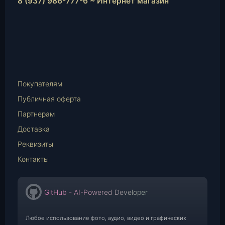
8 (937) 986-777-6 ~ Интернет магазин
Instagram
vk.com
Telegram
WhatsApp
E-
Mail
Покупателям
Публичная оферта
Партнерам
Доставка
Реквизиты
Контакты
GitHub - AI-Powered Developer
Любое использование фото, аудио, видео и графических