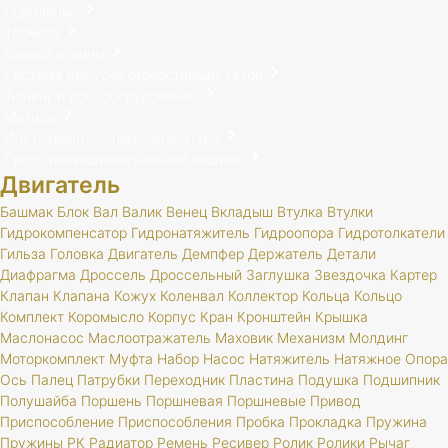
Сцепление
Тормоза
Колеса и шины
Система выпуска отработавших газов
Тюнинг и доп. оборудование
Метизы
Инструменты, спец. литература
Средства индивидуальной защиты
Двигатель
Башмак
Блок
Вал
Валик
Венец
Вкладыш
Втулка
Втулки
Гидрокомпенсатор
Гидронатяжитель
Гидроопора
Гидротолкатели
Гильза
Головка
Двигатель
Демпфер
Держатель
Детали
Диафрагма
Дроссель
Дроссельный
Заглушка
Звездочка
Картер
Клапан
Клапана
Кожух
Коленвал
Коллектор
Кольца
Кольцо
Комплект
Коромысло
Корпус
Кран
Кронштейн
Крышка
Маслонасос
Маслоотражатель
Маховик
Механизм
Молдинг
Моторкомплект
Муфта
Набор
Насос
Натяжитель
Натяжное
Опора
Ось
Палец
Патрубки
Переходник
Пластина
Подушка
Подшипник
Полушайба
Поршень
Поршневая
Поршневые
Привод
Приспособление
Приспособления
Пробка
Прокладка
Пружина
Пружины
РК
Радиатор
Ремень
Ресивер
Ролик
Ролики
Рычаг