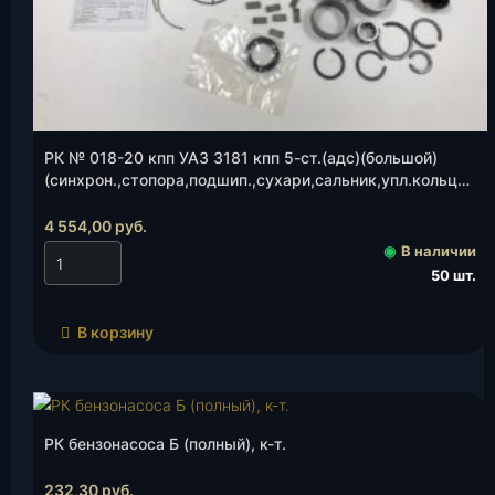
РК № 018-20 кпп УАЗ 3181 кпп 5-ст.(адс)(большой)
(синхрон.,стопора,подшип.,сухари,сальник,упл.кольцо),
к-т.
4 554,00
руб.
◉
В наличии
50 шт.
В корзину
РК бензонасоса Б (полный), к-т.
232,30
руб.