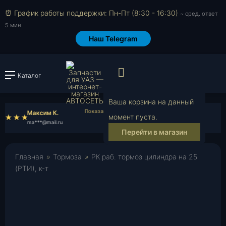
⏰ График работы поддержки: Пн-Пт (8:30 - 16:30)
~ сред. ответ
5 мин.
Наш Telegram
Просмотр корзи
Каталог
Войти или зарегистрировать
Ваша корзина на данный
Максим К.
Ефим Д.
момент пуста.
ma***@mail.ru
ef***@mail.ru
Перейти в магазин
Главная
»
Тормоза
»
РК раб. тормоз цилиндра на 25
(РТИ), к-т