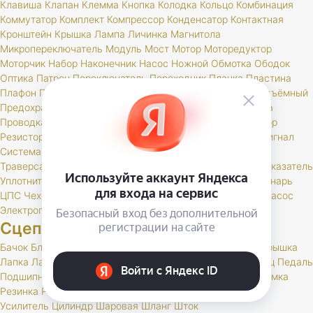
Клавиша
Клапан
Клемма
Кнопка
Колодка
Кольцо
Комбинация
Коммутатор
Комплект
Компрессор
Конденсатор
Контактная
Кронштейн
Крышка
Лампа
Личинка
Магнитола
Микропереключатель
Модуль
Мост
Мотор
Моторедуктор
Моторчик
Набор
Наконечник
Насос
Ножной
Обмотка
Ободок
Оптика
Патрон
Переключатель
Переходник
Планка
Пластина
Плафон
Повторитель
Поддон
Подсветка
Подшипник
Подъёмный
Предохранитель
Прибор
Прикуриватель
Провод
Провода
Проводка
Проставка
Пульт
Пыльник
РК
Разъем
Регулятор
Резистор
Реле
Реостат
Решетка
Розетка
Рычаг
Свеча
Сигнал
Система
Скоба
Соединитель
Спидометр
Стартер
Стекло
Траверса
Трамблер
Транспондер
Трос
Трубка
Тумблер
Указатель
Уплотнитель
Установ
Устройство
Фара
Фароискатель
Фонарь
ЦПС
Чехол
Шкив
Щетка
Щеточный
Щиток
Электробензонасос
Электропривод
Якорь
Сцепление
Бачок
Блок
Вилка
Втулка
Диск
Картер
Корзина
Корпус
Крышка
Лапка
Лапки
Манжета
Муфта
Накладка
Опора
Ось
Палец
Педаль
Подшипник
Поршень
Пресс
Пружина
Пыльник
РК
Раб
Рамка
Резинка
Рычаг
Скоба
Сцепление
Толкатель
Трубка
Тяга
Усилитель
Цилиндр
Шаровая
Шланг
Шток