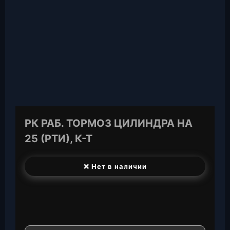
РК РАБ. ТОРМОЗ ЦИЛИНДРА НА
25 (РТИ), К-Т
❌ Нет в наличии
T
e
W
l
h
E
e
a
-