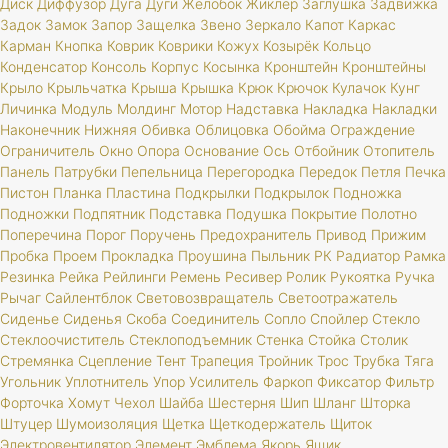
Диск
Диффузор
Дуга
Дуги
Желобок
Жиклер
Заглушка
Задвижка
Задок
Замок
Запор
Защелка
Звено
Зеркало
Капот
Каркас
Карман
Кнопка
Коврик
Коврики
Кожух
Козырёк
Кольцо
Конденсатор
Консоль
Корпус
Косынка
Кронштейн
Кронштейны
Крыло
Крыльчатка
Крыша
Крышка
Крюк
Крючок
Кулачок
Кунг
Личинка
Модуль
Молдинг
Мотор
Надставка
Накладка
Накладки
Наконечник
Нижняя
Обивка
Облицовка
Обойма
Ограждение
Ограничитель
Окно
Опора
Основание
Ось
Отбойник
Отопитель
Панель
Патрубки
Пепельница
Перегородка
Передок
Петля
Печка
Пистон
Планка
Пластина
Подкрылки
Подкрылок
Подножка
Подножки
Подпятник
Подставка
Подушка
Покрытие
Полотно
Поперечина
Порог
Поручень
Предохранитель
Привод
Прижим
Пробка
Проем
Прокладка
Проушина
Пыльник
РК
Радиатор
Рамка
Резинка
Рейка
Рейлинги
Ремень
Ресивер
Ролик
Рукоятка
Ручка
Рычаг
Сайлентблок
Световозвращатель
Светоотражатель
Сиденье
Сиденья
Скоба
Соединитель
Сопло
Спойлер
Стекло
Стеклоочиститель
Стеклоподъемник
Стенка
Стойка
Столик
Стремянка
Сцепление
Тент
Трапеция
Тройник
Трос
Трубка
Тяга
Угольник
Уплотнитель
Упор
Усилитель
Фаркоп
Фиксатор
Фильтр
Форточка
Хомут
Чехол
Шайба
Шестерня
Шип
Шланг
Шторка
Штуцер
Шумоизоляция
Щетка
Щеткодержатель
Щиток
Электровентилятор
Элемент
Эмблема
Якорь
Ящик