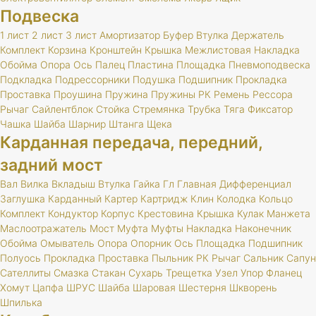
Подвеска
1 лист
2 лист
3 лист
Амортизатор
Буфер
Втулка
Держатель
Комплект
Корзина
Кронштейн
Крышка
Межлистовая
Накладка
Обойма
Опора
Ось
Палец
Пластина
Площадка
Пневмоподвеска
Подкладка
Подрессорники
Подушка
Подшипник
Прокладка
Проставка
Проушина
Пружина
Пружины
РК
Ремень
Рессора
Рычаг
Сайлентблок
Стойка
Стремянка
Трубка
Тяга
Фиксатор
Чашка
Шайба
Шарнир
Штанга
Щека
Карданная передача, передний,
задний мост
Вал
Вилка
Вкладыш
Втулка
Гайка
Гл
Главная
Дифференциал
Заглушка
Карданный
Картер
Картридж
Клин
Колодка
Кольцо
Комплект
Кондуктор
Корпус
Крестовина
Крышка
Кулак
Манжета
Маслоотражатель
Мост
Муфта
Муфты
Накладка
Наконечник
Обойма
Омыватель
Опора
Опорник
Ось
Площадка
Подшипник
Полуось
Прокладка
Проставка
Пыльник
РК
Рычаг
Сальник
Сапун
Сателлиты
Смазка
Стакан
Сухарь
Трещетка
Узел
Упор
Фланец
Хомут
Цапфа
ШРУС
Шайба
Шаровая
Шестерня
Шкворень
Шпилька