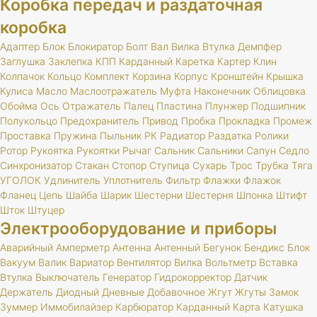
Коробка передач и раздаточная
коробка
Адаптер
Блок
Блокиратор
Болт
Вал
Вилка
Втулка
Демпфер
Заглушка
Заклепка
КПП
Карданный
Каретка
Картер
Клин
Колпачок
Кольцо
Комплект
Корзина
Корпус
Кронштейн
Крышка
Кулиса
Масло
Маслоотражатель
Муфта
Наконечник
Облицовка
Обойма
Ось
Отражатель
Палец
Пластина
Плунжер
Подшипник
Полукольцо
Предохранитель
Привод
Пробка
Прокладка
Промеж
Проставка
Пружина
Пыльник
РК
Радиатор
Раздатка
Ролики
Ротор
Рукоятка
Рукоятки
Рычаг
Сальник
Сальники
Сапун
Седло
Синхронизатор
Стакан
Стопор
Ступица
Сухарь
Трос
Трубка
Тяга
УГОЛОК
Удлинитель
Уплотнитель
Фильтр
Флажки
Флажок
Фланец
Цепь
Шайба
Шарик
Шестерни
Шестерня
Шпонка
Штифт
Шток
Штуцер
Электрооборудование и приборы
Аварийный
Амперметр
Антенна
Антенный
Бегунок
Бендикс
Блок
Вакуум
Валик
Вариатор
Вентилятор
Вилка
Вольтметр
Вставка
Втулка
Выключатель
Генератор
Гидрокорректор
Датчик
Держатель
Диодный
Дневные
Добавочное
Жгут
Жгуты
Замок
Зуммер
Иммобилайзер
Карбюратор
Карданный
Карта
Катушка