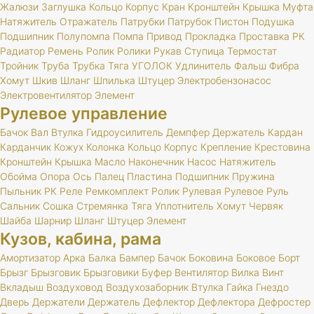
Жалюзи
Заглушка
Кольцо
Корпус
Кран
Кронштейн
Крышка
Муфта
Натяжитель
Отражатель
Патрубки
Патрубок
Пистон
Подушка
Подшипник
Полупомпа
Помпа
Привод
Прокладка
Проставка
РК
Радиатор
Ремень
Ролик
Ролики
Рукав
Ступица
Термостат
Тройник
Труба
Трубка
Тяга
УГОЛОК
Удлинитель
Фальш
Фибра
Хомут
Шкив
Шланг
Шпилька
Штуцер
Электробензонасос
Электровентилятор
Элемент
Рулевое управление
Бачок
Вал
Втулка
Гидроусилитель
Демпфер
Держатель
Кардан
Карданчик
Кожух
Колонка
Кольцо
Корпус
Крепление
Крестовина
Кронштейн
Крышка
Масло
Наконечник
Насос
Натяжитель
Обойма
Опора
Ось
Палец
Пластина
Подшипник
Пружина
Пыльник
РК
Реле
Ремкомплект
Ролик
Рулевая
Рулевое
Руль
Сальник
Сошка
Стремянка
Тяга
Уплотнитель
Хомут
Червяк
Шайба
Шарнир
Шланг
Штуцер
Элемент
Кузов, кабина, рама
Амортизатор
Арка
Балка
Бампер
Бачок
Боковина
Боковое
Борт
Брызг
Брызговик
Брызговики
Буфер
Вентилятор
Вилка
Винт
Вкладыш
Воздуховод
Воздухозаборник
Втулка
Гайка
Гнездо
Дверь
Держатели
Держатель
Дефлектор
Дефлектора
Дефростер