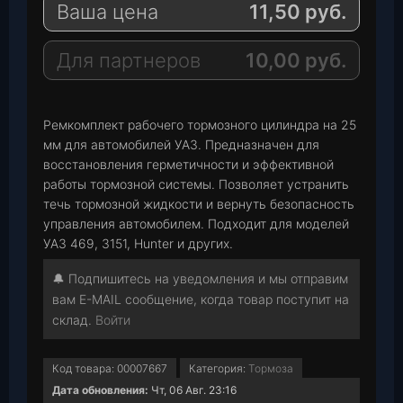
Ваша цена
11,50
руб.
g
t
M
r
s
a
a
A
i
Для партнеров
10,00
руб.
m
p
l
p
Ремкомплект рабочего тормозного цилиндра на 25
мм для автомобилей УАЗ. Предназначен для
восстановления герметичности и эффективной
работы тормозной системы. Позволяет устранить
течь тормозной жидкости и вернуть безопасность
управления автомобилем. Подходит для моделей
УАЗ 469, 3151, Hunter и других.
🔔 Подпишитесь на уведомления и мы отправим
вам E-MAIL сообщение, когда товар поступит на
склад.
Войти
Код товара:
00007667
Категория:
Тормоза
Дата обновления:
Чт, 06 Авг. 23:16