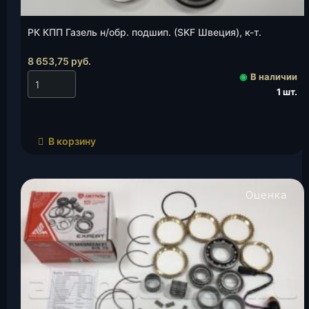
РК КПП Газель н/обр. подшип. (SKF Швеция), к-т.
8 653,75
руб.
◉
В наличии
1 шт.
В корзину
Оценка
5.00
из 5