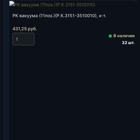
РК вакуума (11поз.)(Р.К.3151-3510010), к-т.
431,25
руб.
◉
В наличии
32 шт.