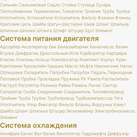
Сальник
Сальниковая
Седло
Стойка
Ступица
Сухарь
Теплообменник
Термоклапан
Толкатели
Тройник
Труба
Трубка
Уплотнитель
Успокоители
Успокоитель
Фильтр
Флажки
Фланец
Храповик
Цепь
Шайба
Шатун
Шестерня
Шкив
Шланг
Шпилька
Шпильки
Шпонка
Штанга
Штифт
Штуцер
Щуп
Элемент
Система питания двигателя
Адсорбер
Акселератор
Бак
Бензозаборник
Бензонасос
Валик
Втулка
Диафрагма
Дроссельный
Игла
Карбюратор
Картридж
Клапан
Клапаны
Кольцо
Компенсатор
Комплект
Корпус
Кран
Крепление
Кронштейн
Крышка
Масло
Муфта
Наконечник
Насос
Облицовка
Охладитель
Патрубки
Патрубок
Педаль
Переходник
Поплавок
Пробка
Прокладка
Пружина
РК
Рампа
Распылитель
Раструб
Регулятор
Резинка
Рейка
Ремень
Рычаг
Сектор
Сепаратор
Скоба
Соединение
Соединитель
Топливопровод
Тройник
Труба
Трубка
Трубопровод
Турбокомпрессор
Тяга
Уплотнитель
Упор
Фиксатор
Фильтр
Фланец
Форсунка
Хомут
Шайба
Шланг
Шпилька
Штуцер
Экономайзер
Электробензонасос
Элемент
Система охлаждения
Антифриз
Бачок
Вал
Валик
Вентилятор
Гидромуфта
Диффузор