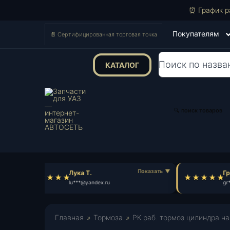
⏰ График р
Покупателям
📄 Сертифицированная торговая точка
КАТАЛОГ
Поиск
товаров
🔍 поиск товаров
Лука Т.
Гри
lu***@yandex.ru
gr*
Главная
»
Тормоза
»
РК раб. тормоз цилиндра на 3