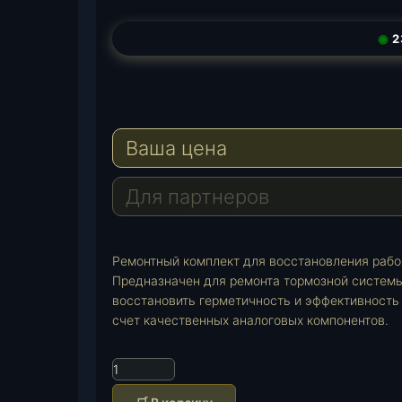
◉
2
T
W
E
e
h
-
Ваша цена
l
a
M
e
t
a
Для партнеров
g
s
i
Ремонтный комплект для восстановления рабо
r
A
l
Предназначен для ремонта тормозной системы
восстановить герметичность и эффективность
a
p
счет качественных аналоговых компонентов.
m
p
К
о