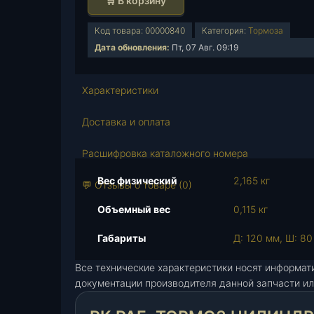
🛒 В корзину
л
и
Код товара:
00000840
Категория:
Тормоза
ч
Дата обновления:
Пт, 07 Авг. 09:19
е
с
т
Характеристики
в
о
Доставка и оплата
т
о
Расшифровка каталожного номера
в
Вес физический
2,165 кг
а
💬 Отзывы о товаре (0)
р
Объемный вес
0,115 кг
а
Р
Габариты
Д: 120 мм, Ш: 80
К
р
Все технические характеристики носят информат
а
документации производителя данной запчасти ил
б
.