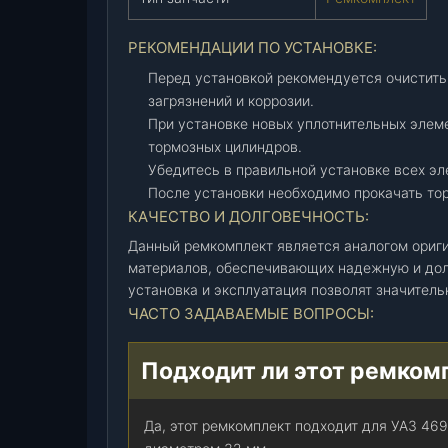
к
-
РЕКОМЕНДАЦИИ ПО УСТАНОВКЕ:
т
Перед установкой рекомендуется очистить
и
загрязнений и коррозии.
з
При установке новых уплотнительных элем
2
тормозных цилиндров.
-
Убедитесь в правильной установке всех эл
х
После установки необходимо прокачать то
)
КАЧЕСТВО И ДОЛГОВЕЧНОСТЬ:
(
а
Данный ремкомплект является аналогом ориги
н
материалов, обеспечивающих надежную и дол
а
установка и эксплуатация позволят значител
л
ЧАСТО ЗАДАВАЕМЫЕ ВОПРОСЫ:
о
г
Подходит ли этот ремком
)
,
к
Да, этот ремкомплект подходит для УАЗ 46
-