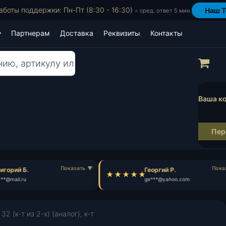
аботы поддержки: Пн-Пт (8:30 - 16:30)
Наш T
~ сред. ответ 5 мин.
Партнерам
Доставка
Реквизиты
Контакты
Пр
Ваша ко
Пер
горий Б.
Георгий Р.
**@mail.ru
ge***@yahoo.com
2 (к-т из 2-х) (аналог), к-т