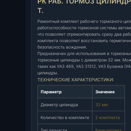
РК РАБ. ТОРМОЗ ЦИЛИНДРА 
т
Т.
о
р
Ремонтный комплект рабочего тормозного ци
м
работоспособности тормозной системы автомо
о
что позволяет отремонтировать сразу два ра
з
комплекта позволяет восстановить герметичн
ц
безопасность вождения.
и
Предназначен для использования в тормозных
л
тормозные цилиндры с диаметром 32 мм. Мож
таких как УАЗ 469, УАЗ 31512, УАЗ Буханка (
и
цилиндры.
н
ТЕХНИЧЕСКИЕ ХАРАКТЕРИСТИКИ:
д
р
Параметр
Значение
а
н
Диаметр цилиндра
32 мм
а
3
Количество в комплекте
2 комплекта
2
(
Тип запчасти
Ремкомплект