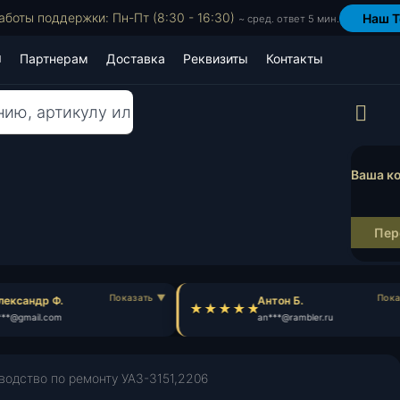
аботы поддержки: Пн-Пт (8:30 - 16:30)
Наш T
~ сред. ответ 5 мин.
Партнерам
Доставка
Реквизиты
Контакты
Пр
Ваша ко
Пер
ександр Ф.
Антон Б.
**@gmail.com
an***@rambler.ru
водство по ремонту УАЗ-3151,2206