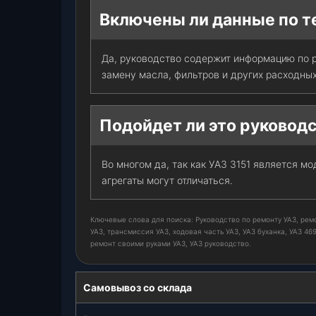
Включены ли данные по 
Да, руководство содержит информацию по 
замену масла, фильтров и других расходны
Подойдет ли это руководс
Во многом да, так как УАЗ 3151 является м
агрегаты могут отличаться.
Ключевые слова для поиска: Руководство по ремонту УАЗ, ремо
УАЗ, трансмиссия УАЗ, ходовая часть УАЗ, УАЗ буханка, УАЗ 46
ремонт своими руками УАЗ, УАЗ руководство.
Самовывоз со склада