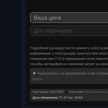
e
W
l
h
E
e
a
-
Ваша цена
g
t
M
r
s
a
a
A
i
Для партнеров
m
p
l
p
Подробное руководство по ремонту и обслужи
информацию о конструкции, диагностике неис
специалистам СТО в проведении качественног
службы автомобиля и снижении затрат на ремо
🔔 Подпишитесь на уведомления и мы отправи
Войти
Код товара:
00007926
Категория:
Инструменты, с
Дата обновления:
Пт, 07 Авг. 06:49