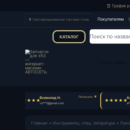
⏰ График р
Покупателям
📄 Сертифицированная торговая точка
КАТАЛОГ
Поиск
товаров
🔍 поиск товаров
Всеволод Н.
Ал
vs***@gmail.com
al*
Главная
»
Инструменты, спец. литература
»
Руко