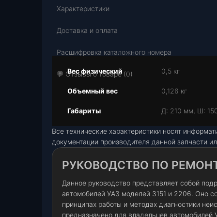
Характеристики
Доставка и оплата
Расшифровка каталожного номера
Вес физический
0,5 кг
💬 Отзывы о товаре (0)
Объемный вес
0,126 кг
Габариты
Д: 210 мм, Ш: 15
Все технические характеристики носят информат
документации производителя данной запчасти ил
РУКОВОДСТВО ПО РЕМОНТУ
Данное руководство представляет собой под
автомобилей УАЗ моделей 3151 и 2206. Оно 
принципах работы и методах диагностики неи
предназначено для владельцев автомобилей У