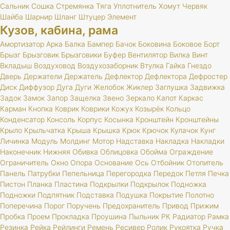
Сальник
Сошка
Стремянка
Тяга
Уплотнитель
Хомут
Червяк
Шайба
Шарнир
Шланг
Штуцер
Элемент
Кузов, кабина, рама
Амортизатор
Арка
Балка
Бампер
Бачок
Боковина
Боковое
Борт
Брызг
Брызговик
Брызговики
Буфер
Вентилятор
Вилка
Винт
Вкладыш
Воздуховод
Воздухозаборник
Втулка
Гайка
Гнездо
Дверь
Держатели
Держатель
Дефлектор
Дефлектора
Дефростер
Диск
Диффузор
Дуга
Дуги
Желобок
Жиклер
Заглушка
Задвижка
Задок
Замок
Запор
Защелка
Звено
Зеркало
Капот
Каркас
Карман
Кнопка
Коврик
Коврики
Кожух
Козырёк
Кольцо
Конденсатор
Консоль
Корпус
Косынка
Кронштейн
Кронштейны
Крыло
Крыльчатка
Крыша
Крышка
Крюк
Крючок
Кулачок
Кунг
Личинка
Модуль
Молдинг
Мотор
Надставка
Накладка
Накладки
Наконечник
Нижняя
Обивка
Облицовка
Обойма
Ограждение
Ограничитель
Окно
Опора
Основание
Ось
Отбойник
Отопитель
Панель
Патрубки
Пепельница
Перегородка
Передок
Петля
Печка
Пистон
Планка
Пластина
Подкрылки
Подкрылок
Подножка
Подножки
Подпятник
Подставка
Подушка
Покрытие
Полотно
Поперечина
Порог
Поручень
Предохранитель
Привод
Прижим
Пробка
Проем
Прокладка
Проушина
Пыльник
РК
Радиатор
Рамка
Резинка
Рейка
Рейлинги
Ремень
Ресивер
Ролик
Рукоятка
Ручка