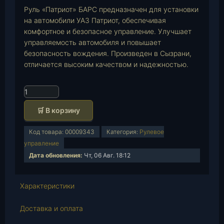
Руль «Патриот» БАРС предназначен для установки
на автомобили УАЗ Патриот, обеспечивая
комфортное и безопасное управление. Улучшает
управляемость автомобиля и повышает
безопасность вождения. Произведен в Сызрани,
отличается высоким качеством и надежностью.
К
о
🛒 В корзину
л
и
Код товара:
00009343
Категория:
Рулевое
ч
управление
е
Дата обновления:
Чт, 06 Авг. 18:12
с
т
в
Характеристики
о
т
Доставка и оплата
о