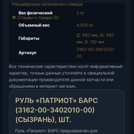
в
Расшифровка каталожного номера
а
Вес физический
2 кг
р
💬 Отзывы о товаре (0)
а
Объемный вес
4,800 кг
Р
Д: 400 мм, Ш: 400
у
Габариты
мм, В: 150 мм
л
3162-00-3402010-
ь
Артикул
00
"
П
Все технические характеристики носят информативный
а
характер, точные данные уточняйте в официальной
т
документации производителя данной запчасти или
р
обращением в интернет магазин.
и
РУЛЬ «ПАТРИОТ» БАРС
о
т
(3162-00-3402010-00)
"
(СЫЗРАНЬ), ШТ.
Б
А
Руль «Патриот» БАРС предназначен для
Р