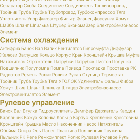
Сепаратор
Скоба
Соединение
Соединитель
Топливопровод
Тройник
Труба
Трубка
Трубопровод
Турбокомпрессор
Тяга
Уплотнитель
Упор
Фиксатор
Фильтр
Фланец
Форсунка
Хомут
Шайба
Шланг
Шпилька
Штуцер
Экономайзер
Электробензонасос
Элемент
Система охлаждения
Антифриз
Бачок
Вал
Валик
Вентилятор
Гидромуфта
Диффузор
Жалюзи
Заглушка
Кольцо
Корпус
Кран
Кронштейн
Крышка
Муфта
Натяжитель
Отражатель
Патрубки
Патрубок
Пистон
Подушка
Подшипник
Полупомпа
Помпа
Привод
Прокладка
Проставка
РК
Радиатор
Ремень
Ролик
Ролики
Рукав
Ступица
Термостат
Тройник
Труба
Трубка
Тяга
УГОЛОК
Удлинитель
Фальш
Фибра
Хомут
Шкив
Шланг
Шпилька
Штуцер
Электробензонасос
Электровентилятор
Элемент
Рулевое управление
Бачок
Вал
Втулка
Гидроусилитель
Демпфер
Держатель
Кардан
Карданчик
Кожух
Колонка
Кольцо
Корпус
Крепление
Крестовина
Кронштейн
Крышка
Масло
Наконечник
Насос
Натяжитель
Обойма
Опора
Ось
Палец
Пластина
Подшипник
Пружина
Пыльник
РК
Реле
Ремкомплект
Ролик
Рулевая
Рулевое
Руль