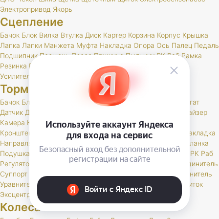
Электропривод
Якорь
Сцепление
Бачок
Блок
Вилка
Втулка
Диск
Картер
Корзина
Корпус
Крышка
Лапка
Лапки
Манжета
Муфта
Накладка
Опора
Ось
Палец
Педаль
Подшипник
Поршень
Пресс
Пружина
Пыльник
РК
Раб
Рамка
Резинка
Рычаг
Скоба
Сцепление
Толкатель
Трубка
Тяга
Усилитель
Цилиндр
Шаровая
Шланг
Шток
Тормоза
Бачок
Блок
Вакуумный
Вал
Вилка
Винт
Втулка
Гидроагрегат
Датчик
Держатель
Диск
Жгут
Жидкость
Звено
Иммобилайзер
Камера
Клапан
Клин
Колодка
Колодки
Колпачок
Кольцо
Кронштейн
Крышка
Манжета
Маслоотражатель
Муфта
Накладка
Направляющая
Обойма
Опора
Опорный
Паста
Педаль
Планка
Подушка
Поршень
Привод
Проставка
Пружина
Пыльник
РК
Раб
Регулятор
Резинка
Рычаг
Сектор
Сигнальное
Скоба
Соединитель
Суппорт
Тормоз
Тормоза
Тройник
Трос
Трубка
Тяга
Удлинитель
Уравнитель
Цилиндр
Чехол
Шайба
Шланг
Штуцер
Щит
Щиток
Эксцентрик
Колеса и шины