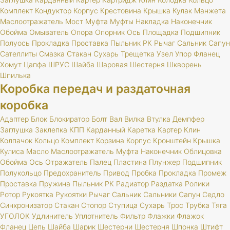
Комплект
Кондуктор
Корпус
Крестовина
Крышка
Кулак
Манжета
Маслоотражатель
Мост
Муфта
Муфты
Накладка
Наконечник
Обойма
Омыватель
Опора
Опорник
Ось
Площадка
Подшипник
Полуось
Прокладка
Проставка
Пыльник
РК
Рычаг
Сальник
Сапун
Сателлиты
Смазка
Стакан
Сухарь
Трещетка
Узел
Упор
Фланец
Хомут
Цапфа
ШРУС
Шайба
Шаровая
Шестерня
Шкворень
Шпилька
Коробка передач и раздаточная
коробка
Адаптер
Блок
Блокиратор
Болт
Вал
Вилка
Втулка
Демпфер
Заглушка
Заклепка
КПП
Карданный
Каретка
Картер
Клин
Колпачок
Кольцо
Комплект
Корзина
Корпус
Кронштейн
Крышка
Кулиса
Масло
Маслоотражатель
Муфта
Наконечник
Облицовка
Обойма
Ось
Отражатель
Палец
Пластина
Плунжер
Подшипник
Полукольцо
Предохранитель
Привод
Пробка
Прокладка
Промеж
Проставка
Пружина
Пыльник
РК
Радиатор
Раздатка
Ролики
Ротор
Рукоятка
Рукоятки
Рычаг
Сальник
Сальники
Сапун
Седло
Синхронизатор
Стакан
Стопор
Ступица
Сухарь
Трос
Трубка
Тяга
УГОЛОК
Удлинитель
Уплотнитель
Фильтр
Флажки
Флажок
Фланец
Цепь
Шайба
Шарик
Шестерни
Шестерня
Шпонка
Штифт