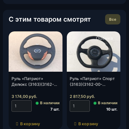
С этим товаром смотрят
Все
Оценка
4.00
из 5
Руль «Патриот»
Руль «Патриот» Спорт
Делюкс (3163)(3162-
(3163)(3162-00-
00-3402010-00)
3402010-00)(Сызрань),
(Сызрань) дерево, шт.
шт.
3 174,00
руб.
2 817,50
руб.
◉
В наличии
◉
В наличии
7 шт.
10 шт.
В корзину
В корзину