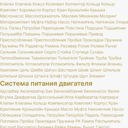
Клапан
Клапана
Кожух
Коленвал
Коллектор
Кольца
Кольцо
Комплект
Коромысло
Корпус
Кран
Кронштейн
Крышка
Маслонасос
Маслоотражатель
Маховик
Механизм
Молдинг
Моторкомплект
Муфта
Набор
Насос
Натяжитель
Натяжное
Опора
Ось
Палец
Патрубки
Переходник
Пластина
Подушка
Подшипник
Полушайба
Поршень
Поршневая
Поршневые
Привод
Приспособление
Приспособления
Пробка
Прокладка
Пружина
Пружины
РК
Радиатор
Ремень
Ресивер
Ролик
Ролики
Рычаг
Сальник
Сальниковая
Седло
Стойка
Ступица
Сухарь
Теплообменник
Термоклапан
Толкатели
Тройник
Труба
Трубка
Уплотнитель
Успокоители
Успокоитель
Фильтр
Флажки
Фланец
Храповик
Цепь
Шайба
Шатун
Шестерня
Шкив
Шланг
Шпилька
Шпильки
Шпонка
Штанга
Штифт
Штуцер
Щуп
Элемент
Система питания двигателя
Адсорбер
Акселератор
Бак
Бензозаборник
Бензонасос
Валик
Втулка
Диафрагма
Дроссельный
Игла
Карбюратор
Картридж
Клапан
Клапаны
Кольцо
Компенсатор
Комплект
Корпус
Кран
Крепление
Кронштейн
Крышка
Масло
Муфта
Наконечник
Насос
Облицовка
Охладитель
Патрубки
Патрубок
Педаль
Переходник
Поплавок
Пробка
Прокладка
Пружина
РК
Рампа
Распылитель
Раструб
Регулятор
Резинка
Рейка
Ремень
Рычаг
Сектор