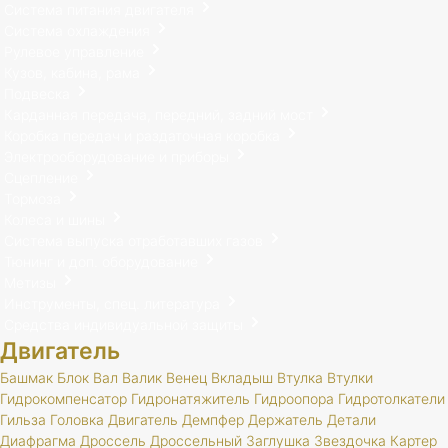
Система питания двигателя
Система охлаждения
Рулевое управление
Кузов, кабина, рама
Подвеска
Карданная передача, передний, задний мост
Коробка передач и раздаточная коробка
Электрооборудование и приборы
Сцепление
Тормоза
Колеса и шины
Система выпуска отработавших газов
Тюнинг и доп. оборудование
Метизы
Инструменты, спец. литература
Средства индивидуальной защиты
Двигатель
Башмак
Блок
Вал
Валик
Венец
Вкладыш
Втулка
Втулки
Гидрокомпенсатор
Гидронатяжитель
Гидроопора
Гидротолкатели
Гильза
Головка
Двигатель
Демпфер
Держатель
Детали
Диафрагма
Дроссель
Дроссельный
Заглушка
Звездочка
Картер