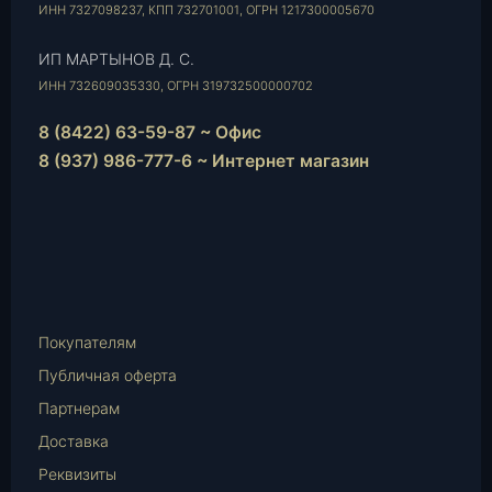
ИНН 7327098237, КПП 732701001, ОГРН 1217300005670
ИП МАРТЫНОВ Д. С.
ИНН 732609035330, ОГРН 319732500000702
8 (8422) 63-59-87 ~ Офис
8 (937) 986-777-6 ~ Интернет магазин
Instagram
vk.com
Telegram
WhatsApp
E-
Mail
Покупателям
Публичная оферта
Партнерам
Доставка
Реквизиты