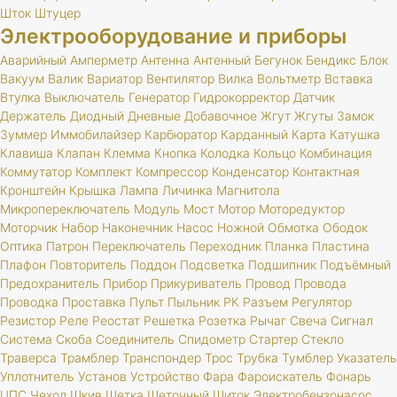
Шток
Штуцер
Электрооборудование и приборы
Аварийный
Амперметр
Антенна
Антенный
Бегунок
Бендикс
Блок
Вакуум
Валик
Вариатор
Вентилятор
Вилка
Вольтметр
Вставка
Втулка
Выключатель
Генератор
Гидрокорректор
Датчик
Держатель
Диодный
Дневные
Добавочное
Жгут
Жгуты
Замок
Зуммер
Иммобилайзер
Карбюратор
Карданный
Карта
Катушка
Клавиша
Клапан
Клемма
Кнопка
Колодка
Кольцо
Комбинация
Коммутатор
Комплект
Компрессор
Конденсатор
Контактная
Кронштейн
Крышка
Лампа
Личинка
Магнитола
Микропереключатель
Модуль
Мост
Мотор
Моторедуктор
Моторчик
Набор
Наконечник
Насос
Ножной
Обмотка
Ободок
Оптика
Патрон
Переключатель
Переходник
Планка
Пластина
Плафон
Повторитель
Поддон
Подсветка
Подшипник
Подъёмный
Предохранитель
Прибор
Прикуриватель
Провод
Провода
Проводка
Проставка
Пульт
Пыльник
РК
Разъем
Регулятор
Резистор
Реле
Реостат
Решетка
Розетка
Рычаг
Свеча
Сигнал
Система
Скоба
Соединитель
Спидометр
Стартер
Стекло
Траверса
Трамблер
Транспондер
Трос
Трубка
Тумблер
Указатель
Уплотнитель
Установ
Устройство
Фара
Фароискатель
Фонарь
ЦПС
Чехол
Шкив
Щетка
Щеточный
Щиток
Электробензонасос