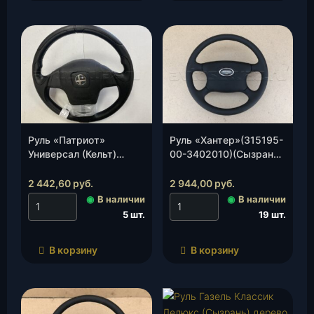
Руль «Патриот»
Руль «Хантер»(315195-
Универсал (Кельт)
00-3402010)(Сызрань),
(3163-00-3402010-49),
шт.
шт.
2 442,60
руб.
2 944,00
руб.
◉
В наличии
◉
В наличии
5 шт.
19 шт.
В корзину
В корзину