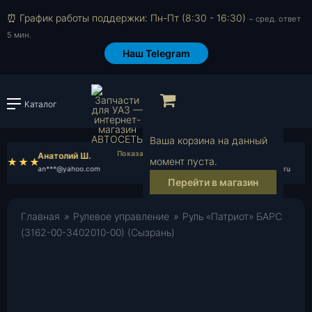
⏰ График работы поддержки: Пн-Пт (8:30 - 16:30)
~ сред. ответ
5 мин.
Наш Telegram
Просмотр корзи
Каталог
Войти или зарегистрировать
Ваша корзина на данный
Анатолий Ш.
sawa723
момент пуста.
an***@yahoo.com
sa***@yandex.ru
Перейти в магазин
Главная
»
Рулевое управление
»
Руль «Патриот» БАРС
(3162-00-3402010-00) (Сызрань)