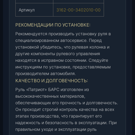
0
Артикул
3162-00-3402010-00
)
(
С
РЕКОМЕНДАЦИИ ПО УСТАНОВКЕ:
ы
Рекомендуется производить установку руля в
з
специализированном автосервисе. Перед
р
установкой убедитесь, что рулевая колонка и
а
другие компоненты рулевого управления
н
находятся в исправном состоянии. Следуйте
ь
инструкциям по установке, предоставляемым
)
производителем автомобиля.
,
КАЧЕСТВО И ДОЛГОВЕЧНОСТЬ:
ш
Руль «Патриот» БАРС изготовлен из
т
высококачественных материалов,
.
обеспечивающих его прочность и долговечность.
Он проходит строгий контроль качества на всех
этапах производства, что гарантирует его
надежность и безопасность в эксплуатации. При
правильном уходе и эксплуатации руль