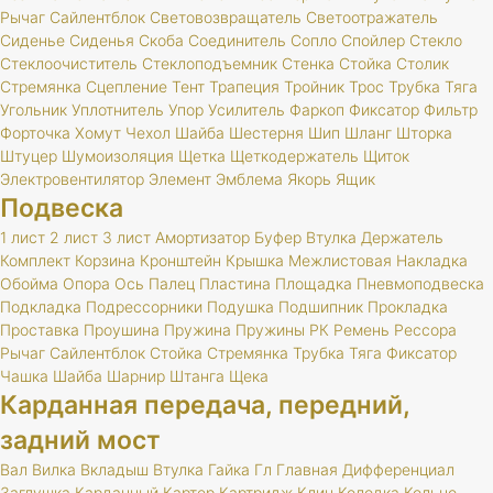
Рычаг
Сайлентблок
Световозвращатель
Светоотражатель
Сиденье
Сиденья
Скоба
Соединитель
Сопло
Спойлер
Стекло
Стеклоочиститель
Стеклоподъемник
Стенка
Стойка
Столик
Стремянка
Сцепление
Тент
Трапеция
Тройник
Трос
Трубка
Тяга
Угольник
Уплотнитель
Упор
Усилитель
Фаркоп
Фиксатор
Фильтр
Форточка
Хомут
Чехол
Шайба
Шестерня
Шип
Шланг
Шторка
Штуцер
Шумоизоляция
Щетка
Щеткодержатель
Щиток
Электровентилятор
Элемент
Эмблема
Якорь
Ящик
Подвеска
1 лист
2 лист
3 лист
Амортизатор
Буфер
Втулка
Держатель
Комплект
Корзина
Кронштейн
Крышка
Межлистовая
Накладка
Обойма
Опора
Ось
Палец
Пластина
Площадка
Пневмоподвеска
Подкладка
Подрессорники
Подушка
Подшипник
Прокладка
Проставка
Проушина
Пружина
Пружины
РК
Ремень
Рессора
Рычаг
Сайлентблок
Стойка
Стремянка
Трубка
Тяга
Фиксатор
Чашка
Шайба
Шарнир
Штанга
Щека
Карданная передача, передний,
задний мост
Вал
Вилка
Вкладыш
Втулка
Гайка
Гл
Главная
Дифференциал
Заглушка
Карданный
Картер
Картридж
Клин
Колодка
Кольцо