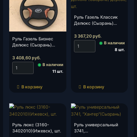
Руль Газель Классик
Делюкс (Сызрань)
дерево, шт.
3 367,20
руб.
Руль Газель Бизнес
◉
В наличии
Делюкс (Сызрань)
8 шт.
дерево, шт.
3 408,60
руб.
◉
В наличии
11 шт.
В корзину
В корзину
Руль люкс (3160-
Руль универсальный
3402010)(Ижевск), шт.
3741,
«Хантер»(Сызрань), шт.