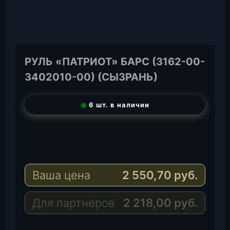
РУЛЬ «ПАТРИОТ» БАРС (3162-00-
3402010-00) (СЫЗРАНЬ)
◉
6 шт. в наличии
T
e
W
l
h
E
e
a
-
Ваша цена
2 550,70
руб.
g
t
M
r
s
a
a
A
i
Для партнеров
2 218,00
руб.
m
p
l
p