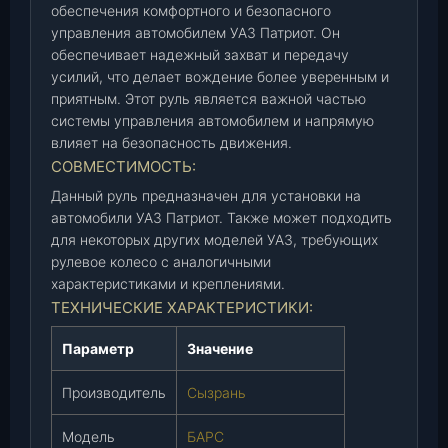
обеспечения комфортного и безопасного
С
управления автомобилем УАЗ Патриот. Он
(
обеспечивает надежный захват и передачу
3
усилий, что делает вождение более уверенным и
1
приятным. Этот руль является важной частью
6
системы управления автомобилем и напрямую
2
влияет на безопасность движения.
-
СОВМЕСТИМОСТЬ:
0
Данный руль предназначен для установки на
0
автомобили УАЗ Патриот. Также может подходить
-
для некоторых других моделей УАЗ, требующих
3
рулевое колесо с аналогичными
4
характеристиками и креплениями.
0
ТЕХНИЧЕСКИЕ ХАРАКТЕРИСТИКИ:
2
0
Параметр
Значение
1
0
Производитель
Сызрань
-
0
Модель
БАРС