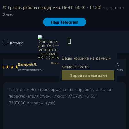
⏰ График работы поддержки: Пн-Пт (8:30 - 16:30)
~ сред. ответ
5 мин.
Наш Telegram
Просмотр корзи
Каталог
Войти или зарегистрировать
Ваша корзина на данный
Валерий Л.
Вячеслав Т.
момент пуста.
va***@rambler.ru
vy***@rambler.ru
Перейти в магазин
Главная
»
Электрооборудование и приборы
»
Рычаг
переключателя ст/оч. «люкс»(97.3709) (3153-
3709030(Автоарматура)