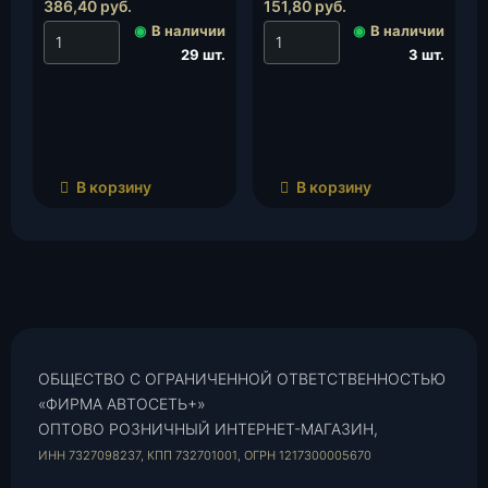
шт.
386,40
руб.
151,80
руб.
◉
В наличии
◉
В наличии
29 шт.
3 шт.
В корзину
В корзину
ОБЩЕСТВО С ОГРАНИЧЕННОЙ ОТВЕТСТВЕННОСТЬЮ
«ФИРМА АВТОСЕТЬ+»
ОПТОВО РОЗНИЧНЫЙ ИНТЕРНЕТ-МАГАЗИН,
ИНН 7327098237, КПП 732701001, ОГРН 1217300005670