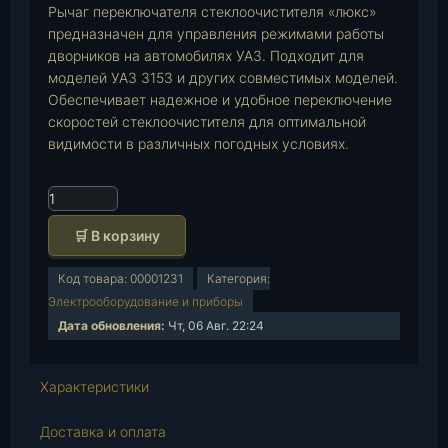
Рычаг переключателя стеклоочистителя «люкс»
предназначен для управления режимами работы
дворников на автомобилях УАЗ. Подходит для
моделей УАЗ 3153 и других совместимых моделей.
Обеспечивает надежное и удобное переключение
скоростей стеклоочистителя для оптимальной
видимости в различных погодных условиях.
К
о
🛒 В корзину
л
и
Код товара:
00001231
Категория:
ч
Электрооборудование и приборы
е
Дата обновления:
Чт, 06 Авг. 22:24
с
т
в
Характеристики
о
т
Доставка и оплата