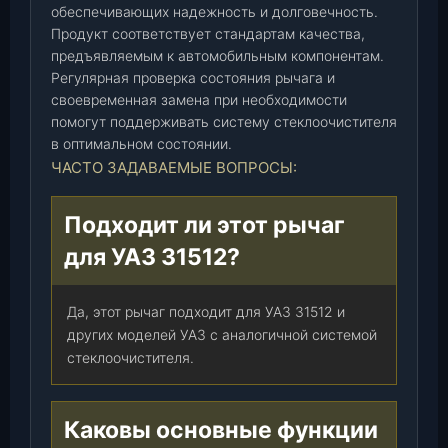
обеспечивающих надежность и долговечность.
в
Продукт соответствует стандартам качества,
т
предъявляемым к автомобильным компонентам.
о
Регулярная проверка состояния рычага и
а
своевременная замена при необходимости
р
помогут поддерживать систему стеклоочистителя
м
в оптимальном состоянии.
а
ЧАСТО ЗАДАВАЕМЫЕ ВОПРОСЫ:
т
у
Подходит ли этот рычаг
р
а
для УАЗ 31512?
)
,
Да, этот рычаг подходит для УАЗ 31512 и
ш
других моделей УАЗ с аналогичной системой
т
стеклоочистителя.
.
Каковы основные функции