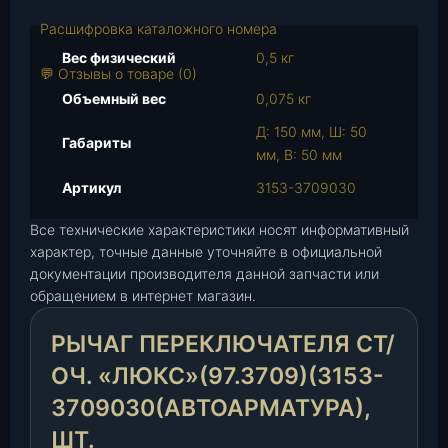
о
в
Расшифровка каталожного номера
а
Вес физический
0,5 кг
р
💬 Отзывы о товаре (0)
а
Объемный вес
0,075 кг
Р
Д: 150 мм, Ш: 50
ы
Габариты
мм, В: 50 мм
ч
а
Артикул
3153-3709030
г
Все технические характеристики носят информативный
п
характер, точные данные уточняйте в официальной
е
документации производителя данной запчасти или
р
обращением в интернет магазин.
е
к
РЫЧАГ ПЕРЕКЛЮЧАТЕЛЯ СТ/
л
ю
ОЧ. «ЛЮКС»(97.3709)(3153-
ч
3709030(АВТОАРМАТУРА),
а
ШТ.
т