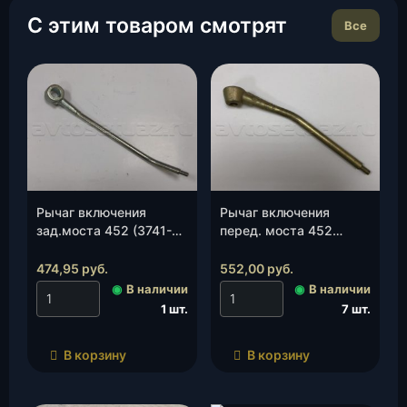
С этим товаром смотрят
Все
Рычаг включения
Рычаг включения
зад.моста 452 (3741-
перед. моста 452
00-1804039-00), шт.
(3741-00-1804051-00),
шт.
474,95
руб.
552,00
руб.
◉
В наличии
◉
В наличии
1 шт.
7 шт.
В корзину
В корзину