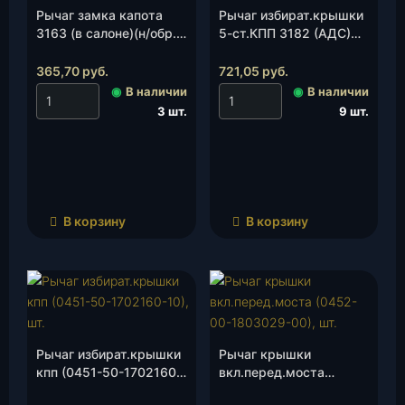
Рычаг замка капота
Рычаг избират.крышки
3163 (в салоне)(н/обр.)
5-ст.КПП 3182 (АДС)
(3163-8406134-01), шт.
(255А-1702120), шт.
365,70
руб.
721,05
руб.
◉
В наличии
◉
В наличии
3 шт.
9 шт.
В корзину
В корзину
Рычаг избират.крышки
Рычаг крышки
кпп (0451-50-1702160-
вкл.перед.моста
10), шт.
(0452-00-1803029-00),