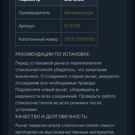
3
7
Производитель
Автоарматура
0
9
Артикул
97.3709
)
(
Каталожный номер
3153-3709030
3
1
РЕКОМЕНДАЦИИ ПО УСТАНОВКЕ:
5
Перед установкой рычага переключателя
3
стеклоочистителя убедитесь, что зажигание
-
выключено. Отсоедините старый рычаг, аккуратно
3
отсоединив все необходимые провода.
7
Подключите новый рычаг, убедившись в
0
надежности всех соединений. Проверьте работу
9
стеклоочистителя во всех режимах после
0
установки.
3
КАЧЕСТВО И ДОЛГОВЕЧНОСТЬ:
0
Рычаг переключателя стеклоочистителя «люкс»
(
изготовлен из высококачественных материалов,
А