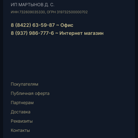
ИП МАРТЫНОВ Д. С.
ИНН 732609035330, ОГРН 319732500000702
8 (8422) 63-59-87 ~ Офис
8 (937) 986-777-6 ~ Интернет магазин
Instagram
vk.com
Telegram
WhatsApp
E-
Mail
Покупателям
Публичная оферта
Партнерам
Доставка
Реквизиты
Контакты