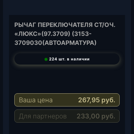
РЫЧАГ ПЕРЕКЛЮЧАТЕЛЯ СТ/ОЧ.
«ЛЮКС»(97.3709) (3153-
3709030(АВТОАРМАТУРА)
◉
224 шт. в наличии
T
e
W
l
h
E
e
a
-
Ваша цена
267,95
руб.
g
t
M
r
s
a
a
A
i
Для партнеров
233,00
руб.
m
p
l
p