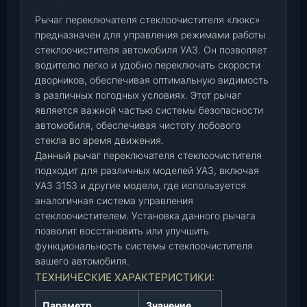
е
Рычаг переключателя стеклоочистителя «люкс»
л
предназначен для управления режимами работы
я
стеклоочистителя автомобиля УАЗ. Он позволяет
с
водителю легко и удобно переключать скорости
т
дворников, обеспечивая оптимальную видимость
/
в различных погодных условиях. Этот рычаг
о
является важной частью системы безопасности
ч
автомобиля, обеспечивая чистоту лобового
.
стекла во время движения.
"
Данный рычаг переключателя стеклоочистителя
л
подходит для различных моделей УАЗ, включая
ю
УАЗ 3153 и другие модели, где используется
к
аналогичная система управления
с
стеклоочистителем. Установка данного рычага
"
позволит восстановить или улучшить
функциональность системы стеклоочистителя
(
вашего автомобиля.
9
ТЕХНИЧЕСКИЕ ХАРАКТЕРИСТИКИ:
7
.
Параметр
Значение