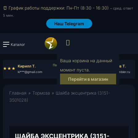
⏰ График работы поддержки: Пн-Пт (8:30 - 16:30)
~ сред. ответ
5 мин.
Наш Telegram
Просмотр корзин
Каталог
Войти или зарегистрировать
В
Ваша корзина на данный
Кирилл Т.
Вячеслав Т.
момент пуста.
ki***@gmail.com
vy***@rambler.ru
Перейти в магазин
Главная
»
Тормоза
»
Шайба эксцентрика (3151-
3501028)
ШАЙБА ЭКСЦЕНТРИКА (3151-