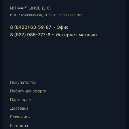
ИП МАРТЫНОВ Д. С.
ИНН 732609035330, ОГРН 319732500000702
8 (8422) 63-59-87 ~ Офис
8 (937) 986-777-6 ~ Интернет магазин
Instagram
vk.com
Telegram
WhatsApp
E-
Mail
Покупателям
Публичная оферта
Партнерам
Доставка
Реквизиты
Контакты