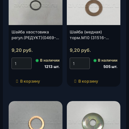
Шайба хвостовика
Шайба (медная)
регул.(РЕДУКТ)(0469-
торм.М10 (31516-
00-2402046-79), шт.
3506013)(Антаресс),
шт.
9,20
руб.
9,20
руб.
◉
В наличии
◉
В наличии
1213 шт.
505 шт.
В корзину
В корзину