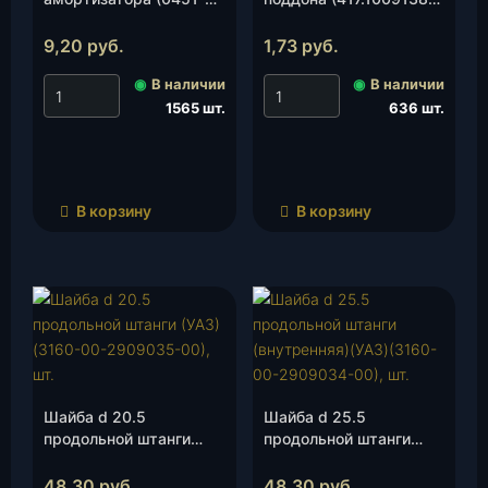
002905545-01), шт.
10 /451М-1003086
/355500-П), шт.
9,20
руб.
1,73
руб.
◉
В наличии
◉
В наличии
1565 шт.
636 шт.
В корзину
В корзину
Шайба d 20.5
Шайба d 25.5
продольной штанги
продольной штанги
(УАЗ)(3160-00-
(внутренняя)(УАЗ)
2909035-00), шт.
(3160-00-2909034-00),
48,30
руб.
48,30
руб.