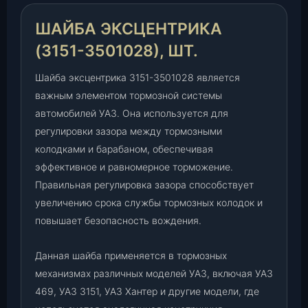
1
5
ШАЙБА ЭКСЦЕНТРИКА
1
(3151-3501028), ШТ.
-
3
Шайба эксцентрика 3151-3501028 является
5
важным элементом тормозной системы
0
1
автомобилей УАЗ. Она используется для
0
регулировки зазора между тормозными
2
колодками и барабаном, обеспечивая
8
эффективное и равномерное торможение.
)
Правильная регулировка зазора способствует
,
увеличению срока службы тормозных колодок и
ш
повышает безопасность вождения.
т
.
Данная шайба применяется в тормозных
механизмах различных моделей УАЗ, включая УАЗ
469, УАЗ 3151, УАЗ Хантер и другие модели, где