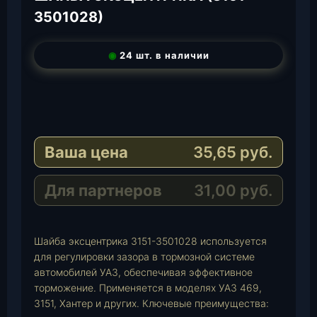
3501028)
◉
24 шт. в наличии
T
e
W
l
h
E
e
a
-
Ваша цена
35,65
руб.
g
t
M
r
s
a
a
A
i
Для партнеров
31,00
руб.
m
p
l
p
Шайба эксцентрика 3151-3501028 используется
для регулировки зазора в тормозной системе
автомобилей УАЗ, обеспечивая эффективное
торможение. Применяется в моделях УАЗ 469,
3151, Хантер и других. Ключевые преимущества: