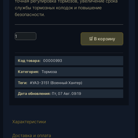
точная регулировка тормозов, увеличение срока
службы тормозных колодок и повышение
безопасности.
К
🛒 В корзину
о
л
и
Код товара:
00000993
ч
е
Категория:
Тормоза
с
Теги:
#УАЗ-3151 (Военный Хантер)
т
в
Дата обновления:
Пт, 07 Авг. 09:19
о
т
о
в
Характеристики
а
р
Доставка и оплата