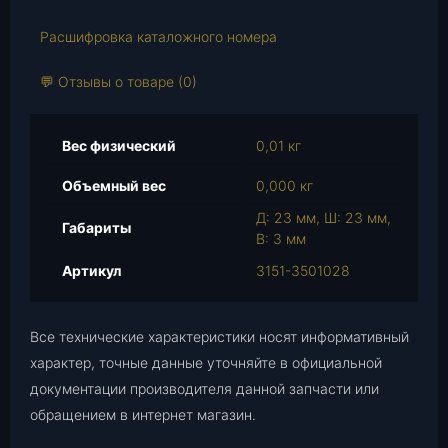
а
Расшифровка каталожного номера
Ш
а
💬 Отзывы о товаре (0)
й
б
а
Вес физический
0,01 кг
э
к
Объемный вес
0,000 кг
с
Д: 23 мм, Ш: 23 мм,
ц
Габариты
В: 3 мм
е
н
Артикул
3151-3501028
т
р
и
Все технические характеристики носят информативный
к
характер, точные данные уточняйте в официальной
а
документации производителя данной запчасти или
(
обращением в интернет магазин.
3