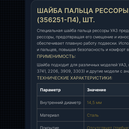
а
ШАЙБА ПАЛЬЦА РЕССОРЫ 
л
ь
(356251-П4), ШТ.
ц
а
Специальная шайба пальца рессоры УАЗ пред
р
рессоры, предотвращая его смещение и износ
обеспечивает плавную работу подвески. Исп
е
и пальцев, повышая безопасность и комфорт 
с
ПРИМЕНИМОСТЬ:
с
о
Шайба подходит для различных моделей УАЗ, в
р
3741, 2206, 3909, 3303) и другие модели с а
ы
ТЕХНИЧЕСКИЕ ХАРАКТЕРИСТИКИ:
У
А
Параметр
Значение
З
Внутренний диаметр
14,5 мм
d
1
Материал
Сталь
4
,
Покрытие
Отсутствует (требуе