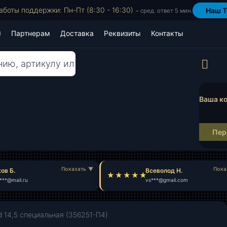
аботы поддержки: Пн-Пт (8:30 - 16:30)
Наш T
~ сред. ответ 5 мин.
Партнерам
Доставка
Реквизиты
Контакты
Пр
Ваша ко
Пер
в Б.
Всеволод Н.
**@mail.ru
vs***@gmail.com
 14,5 специальная (356251-П4)