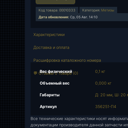
л
и
Код товара:
00010333
Категория:
Метизы
ч
Дата обновления:
Ср, 05 Авг. 14:10
е
с
т
Характеристики
в
о
Доставка и оплата
т
о
Расшифровка каталожного номера
в
Вес физический
0,1 кг
а
💬 Отзывы о товаре (0)
р
Объемный вес
0,000 кг
а
Ш
Габариты
Д: 20 мм, Ш: 20 
а
й
Артикул
356251-П4
б
Все технические характеристики носят информат
а
документации производителя данной запчасти ил
п