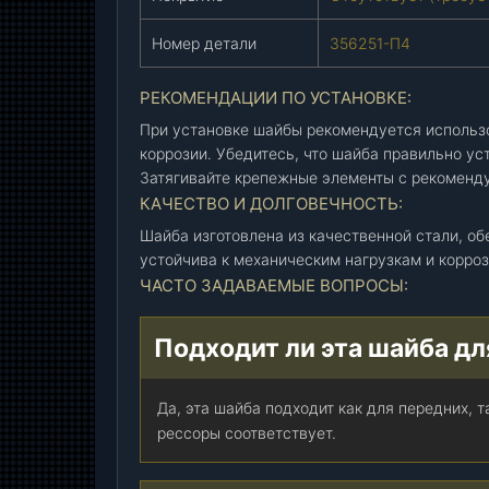
5
с
Номер детали
356251-П4
п
е
РЕКОМЕНДАЦИИ ПО УСТАНОВКЕ:
ц
и
При установке шайбы рекомендуется использ
а
коррозии. Убедитесь, что шайба правильно ус
л
Затягивайте крепежные элементы с рекоменд
ь
КАЧЕСТВО И ДОЛГОВЕЧНОСТЬ:
н
Шайба изготовлена из качественной стали, о
а
устойчива к механическим нагрузкам и корро
я
ЧАСТО ЗАДАВАЕМЫЕ ВОПРОСЫ:
(
3
Подходит ли эта шайба дл
5
6
2
Да, эта шайба подходит как для передних, т
5
рессоры соответствует.
1
-