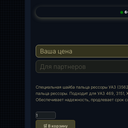
◉
6
T
e
W
l
h
E
e
a
-
Ваша цена
g
t
M
r
s
a
a
A
i
Для партнеров
m
p
l
p
Специальная шайба пальца рессоры УАЗ (3562
пальца рессоры. Подходит для УАЗ 469, 3151, 
Обеспечивает надежность, продлевает срок с
К
о
🛒 В корзину