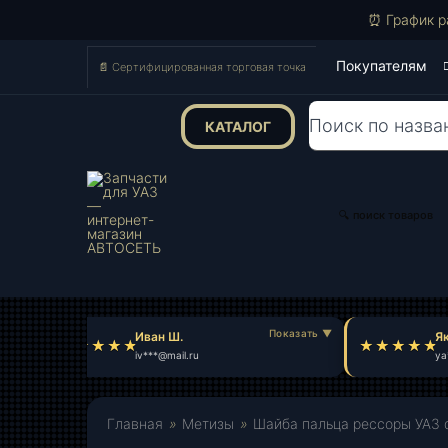
⏰ График р
Покупателям
📄 Сертифицированная торговая точка
КАТАЛОГ
Поиск
товаров
🔍 поиск товаров
Иван Ш.
Яко
iv***@mail.ru
ya*
Главная
»
Метизы
»
Шайба пальца рессоры УАЗ d