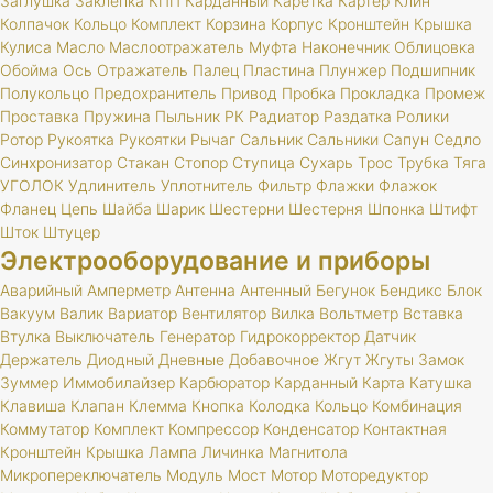
Заглушка
Заклепка
КПП
Карданный
Каретка
Картер
Клин
Колпачок
Кольцо
Комплект
Корзина
Корпус
Кронштейн
Крышка
Кулиса
Масло
Маслоотражатель
Муфта
Наконечник
Облицовка
Обойма
Ось
Отражатель
Палец
Пластина
Плунжер
Подшипник
Полукольцо
Предохранитель
Привод
Пробка
Прокладка
Промеж
Проставка
Пружина
Пыльник
РК
Радиатор
Раздатка
Ролики
Ротор
Рукоятка
Рукоятки
Рычаг
Сальник
Сальники
Сапун
Седло
Синхронизатор
Стакан
Стопор
Ступица
Сухарь
Трос
Трубка
Тяга
УГОЛОК
Удлинитель
Уплотнитель
Фильтр
Флажки
Флажок
Фланец
Цепь
Шайба
Шарик
Шестерни
Шестерня
Шпонка
Штифт
Шток
Штуцер
Электрооборудование и приборы
Аварийный
Амперметр
Антенна
Антенный
Бегунок
Бендикс
Блок
Вакуум
Валик
Вариатор
Вентилятор
Вилка
Вольтметр
Вставка
Втулка
Выключатель
Генератор
Гидрокорректор
Датчик
Держатель
Диодный
Дневные
Добавочное
Жгут
Жгуты
Замок
Зуммер
Иммобилайзер
Карбюратор
Карданный
Карта
Катушка
Клавиша
Клапан
Клемма
Кнопка
Колодка
Кольцо
Комбинация
Коммутатор
Комплект
Компрессор
Конденсатор
Контактная
Кронштейн
Крышка
Лампа
Личинка
Магнитола
Микропереключатель
Модуль
Мост
Мотор
Моторедуктор