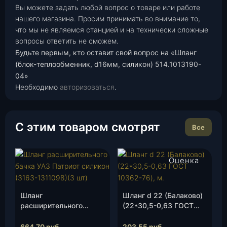
Вы можете задать любой вопрос о товаре или работе
нашего магазина. Просим принимать во внимание то,
что мы не являемся станцией и на технически сложные
вопросы ответить не сможем.
Будьте первым, кто оставит свой вопрос на «Шланг
(блок-теплообменник, d16мм, силикон) 514.1013190-
04»
Необходимо
авторизоваться
.
С этим товаром смотрят
Все
Оценка
4.00
из 5
Шланг
Шланг d 22 (Балаково)
расширительного
(22*30,5-0,63 ГОСТ
бачка УАЗ Патриот
10362-76), м.
силикон (3163-
664,70
руб.
203,55
руб.