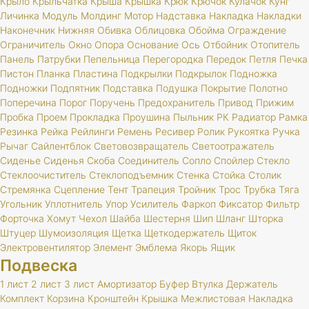
Крыло
Крыльчатка
Крыша
Крышка
Крюк
Крючок
Кулачок
Кунг
Личинка
Модуль
Молдинг
Мотор
Надставка
Накладка
Накладки
Наконечник
Нижняя
Обивка
Облицовка
Обойма
Ограждение
Ограничитель
Окно
Опора
Основание
Ось
Отбойник
Отопитель
Панель
Патрубки
Пепельница
Перегородка
Передок
Петля
Печка
Пистон
Планка
Пластина
Подкрылки
Подкрылок
Подножка
Подножки
Подпятник
Подставка
Подушка
Покрытие
Полотно
Поперечина
Порог
Поручень
Предохранитель
Привод
Прижим
Пробка
Проем
Прокладка
Проушина
Пыльник
РК
Радиатор
Рамка
Резинка
Рейка
Рейлинги
Ремень
Ресивер
Ролик
Рукоятка
Ручка
Рычаг
Сайлентблок
Световозвращатель
Светоотражатель
Сиденье
Сиденья
Скоба
Соединитель
Сопло
Спойлер
Стекло
Стеклоочиститель
Стеклоподъемник
Стенка
Стойка
Столик
Стремянка
Сцепление
Тент
Трапеция
Тройник
Трос
Трубка
Тяга
Угольник
Уплотнитель
Упор
Усилитель
Фаркоп
Фиксатор
Фильтр
Форточка
Хомут
Чехол
Шайба
Шестерня
Шип
Шланг
Шторка
Штуцер
Шумоизоляция
Щетка
Щеткодержатель
Щиток
Электровентилятор
Элемент
Эмблема
Якорь
Ящик
Подвеска
1 лист
2 лист
3 лист
Амортизатор
Буфер
Втулка
Держатель
Комплект
Корзина
Кронштейн
Крышка
Межлистовая
Накладка