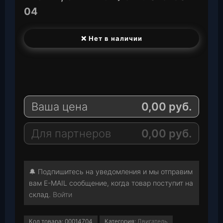
04
❌ Нет в наличии
T
e
W
l
h
E
e
a
-
Ваша цена
0,00
руб.
g
t
M
r
s
a
a
A
i
Для партнеров
0,00
руб.
m
p
l
p
🔔 Подпишитесь на уведомления и мы отправим
вам E-MAIL сообщение, когда товар поступит на
склад.
Войти
Код товара:
00014704
Категория:
Двигатель