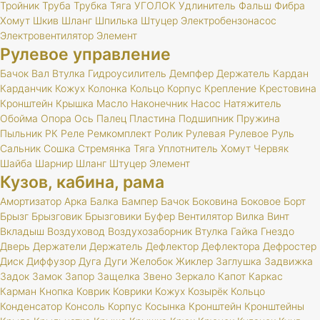
Тройник
Труба
Трубка
Тяга
УГОЛОК
Удлинитель
Фальш
Фибра
Хомут
Шкив
Шланг
Шпилька
Штуцер
Электробензонасос
Электровентилятор
Элемент
Рулевое управление
Бачок
Вал
Втулка
Гидроусилитель
Демпфер
Держатель
Кардан
Карданчик
Кожух
Колонка
Кольцо
Корпус
Крепление
Крестовина
Кронштейн
Крышка
Масло
Наконечник
Насос
Натяжитель
Обойма
Опора
Ось
Палец
Пластина
Подшипник
Пружина
Пыльник
РК
Реле
Ремкомплект
Ролик
Рулевая
Рулевое
Руль
Сальник
Сошка
Стремянка
Тяга
Уплотнитель
Хомут
Червяк
Шайба
Шарнир
Шланг
Штуцер
Элемент
Кузов, кабина, рама
Амортизатор
Арка
Балка
Бампер
Бачок
Боковина
Боковое
Борт
Брызг
Брызговик
Брызговики
Буфер
Вентилятор
Вилка
Винт
Вкладыш
Воздуховод
Воздухозаборник
Втулка
Гайка
Гнездо
Дверь
Держатели
Держатель
Дефлектор
Дефлектора
Дефростер
Диск
Диффузор
Дуга
Дуги
Желобок
Жиклер
Заглушка
Задвижка
Задок
Замок
Запор
Защелка
Звено
Зеркало
Капот
Каркас
Карман
Кнопка
Коврик
Коврики
Кожух
Козырёк
Кольцо
Конденсатор
Консоль
Корпус
Косынка
Кронштейн
Кронштейны