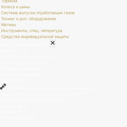
Тормоза
Колеса и шины
Система выпуска отработавших газов
Тюнинг и доп. оборудование
Метизы
Инструменты, спец. литература
Средства индивидуальной защиты
Каталог запчастей
8 807
Двигатель
Система питания двигателя
Система охлаждения
Рулевое управление
Кузов, кабина, рама
Подвеска
Карданная передача, передний, задний мост
Коробка передач и раздаточная коробка
Электрооборудование и приборы
Сцепление
Тормоза
Колеса и шины
Система выпуска отработавших газов