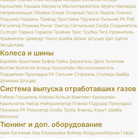
Кронштейн
Крышка
Манжета
Маслоотражатель
Муфта
Накладка
Направляющая
Обойма
Опора
Опорный
Паста
Педаль
Планка
Подушка
Поршень
Привод
Проставка
Пружина
Пыльник
РК
Раб
Регулятор
Резинка
Рычаг
Сектор
Сигнальное
Скоба
Соединитель
Суппорт
Тормоз
Тормоза
Тройник
Трос
Трубка
Тяга
Удлинитель
Уравнитель
Цилиндр
Чехол
Шайба
Шланг
Штуцер
Щит
Щиток
Эксцентрик
Колеса и шины
Барабан
Брызговик
Буфер
Гайка
Держатель
Диск
Золотник
Колпак
Колпачок
Кольцо
Кронштейн
Маслоотражатель
Подшипник
Прокладка
РК
Сальник
Стержень
Ступица
Шайба
Шпилька
Штуцер
Система выпуска отработавших газов
Гибкое
Глушитель
Клапан
Кольцо
Комплект
Кронштейн
Крыльчатка
Набор
Нейтрализатор
Планка
Подушка
Прокладка
Пружина
РК
Резонатор
Скоба
Труба
Фланец
Хомут
Шайба
Шпилька
Тюнинг и доп. оборудование
Арки
Багажник
Бар
Блокировка
Воблер
Воздухозаборник
Гофра