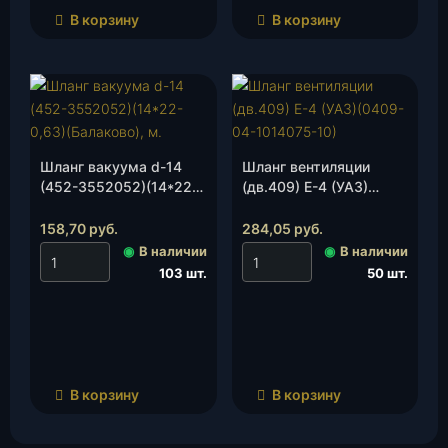
В корзину
В корзину
Шланг вакуума d-14
Шланг вентиляции
(452-3552052)(14*22-
(дв.409) Е-4 (УАЗ)
0,63)(Балаково), м.
(0409-04-1014075-10),
шт.
158,70
руб.
284,05
руб.
◉
В наличии
◉
В наличии
103 шт.
50 шт.
В корзину
В корзину