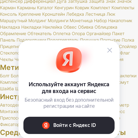
Диспенсер
Дифференциал
Дуга
Заглушка
Защита
Знак
Значок
Карман
Карманы
Каталог
Кенгурин
Коврик
Комплект
Комплекты
Консоль
Крепление
Кронштейн
Лебедка
Лестница
Люк
Маршрутный
Молдинг
Молдинги
Монетница
Набор
Накапотник
Накладка
Накладки
Наклейка
Обвес
Обивка
Облицовка
Обрамление
Обтекатель
Оплетка
Опора
Органайзер
Пакет
Панель
Подлокотники
Подогреватель
Подушка
Покрытие
Полка
Прицепное
Проставка
Пружины
Пусковые
Расширитель
Спойлер
Стеклоподъемник
Стойки
Усилитель
Утеплитель
Фаркоп
Флаг
Чехлы
Чехол
Шелфтокер
Шноркель
Шторки
Шумоизоляция
Метизы
Болт
БолтСпец
Ввертыш
Винт
Гайка
Заглушка
Заклепка
Заклепки
Комплект
Палец
Пружина
Пряжка
РК
Скоба
Тавотница
Хомут
Шайба
Шпилька
Шплинт
Инструменты, спец. литература
Автоодеяло
Домкрат
Заглушка
Каталог
Ключ
Крюк
Манометр
Монтажка
Наконечник
Насос
Натяжитель
Переноска
Пресс
Приспособление
Руководство
Рукоятка
Схема
Трос
Упор
Фиксатор
Цепи
Шланг
Шприц
Щетка
Средства индивидуальной защиты