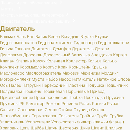
Тюнинг и доп. оборудование
Метизы
Инструменты, спец. литература
Средства индивидуальной защиты
Двигатель
Башмак
Блок
Вал
Валик
Венец
Вкладыш
Втулка
Втулки
Гидрокомпенсатор
Гидронатяжитель
Гидроопора
Гидротолкатели
Гильза
Головка
Двигатель
Демпфер
Держатель
Детали
Диафрагма
Дроссель
Дроссельный
Заглушка
Звездочка
Картер
Клапан
Клапана
Кожух
Коленвал
Коллектор
Кольца
Кольцо
Комплект
Коромысло
Корпус
Кран
Кронштейн
Крышка
Маслонасос
Маслоотражатель
Маховик
Механизм
Молдинг
Моторкомплект
Муфта
Набор
Насос
Натяжитель
Натяжное
Опора
Ось
Палец
Патрубки
Переходник
Пластина
Подушка
Подшипник
Полушайба
Поршень
Поршневая
Поршневые
Привод
Приспособление
Приспособления
Пробка
Прокладка
Пружина
Пружины
РК
Радиатор
Ремень
Ресивер
Ролик
Ролики
Рычаг
Сальник
Сальниковая
Седло
Стойка
Ступица
Сухарь
Теплообменник
Термоклапан
Толкатели
Тройник
Труба
Трубка
Уплотнитель
Успокоители
Успокоитель
Фильтр
Флажки
Фланец
Храповик
Цепь
Шайба
Шатун
Шестерня
Шкив
Шланг
Шпилька