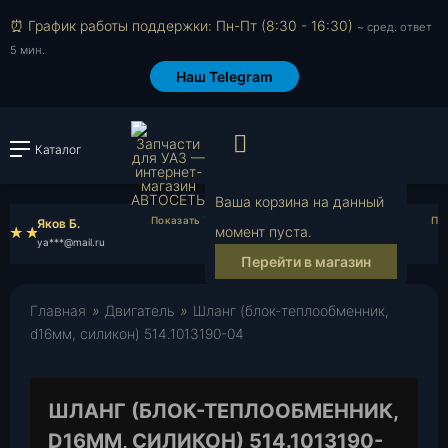
⏰ График работы поддержки: Пн-Пт (8:30 - 16:30)
~ сред. ответ
5 мин.
Наш Telegram
Просмотр корзи
Каталог
Войти или зарегистрировать
Ваша корзина на данный
Яков Б.
Анатолий Ш.
момент пуста.
ya***@mail.ru
an***@yahoo.com
Перейти в магазин
Главная
»
Двигатель
»
Шланг (блок-теплообменник,
d16мм, силикон) 514.1013190-04
ШЛАНГ (БЛОК-ТЕПЛООБМЕННИК,
D16ММ, СИЛИКОН) 514.1013190-