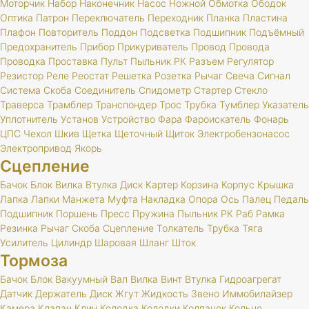
Моторчик
Набор
Наконечник
Насос
Ножной
Обмотка
Ободок
Оптика
Патрон
Переключатель
Переходник
Планка
Пластина
Плафон
Повторитель
Поддон
Подсветка
Подшипник
Подъёмный
Предохранитель
Прибор
Прикуриватель
Провод
Провода
Проводка
Проставка
Пульт
Пыльник
РК
Разъем
Регулятор
Резистор
Реле
Реостат
Решетка
Розетка
Рычаг
Свеча
Сигнал
Система
Скоба
Соединитель
Спидометр
Стартер
Стекло
Траверса
Трамблер
Транспондер
Трос
Трубка
Тумблер
Указатель
Уплотнитель
Установ
Устройство
Фара
Фароискатель
Фонарь
ЦПС
Чехол
Шкив
Щетка
Щеточный
Щиток
Электробензонасос
Электропривод
Якорь
Сцепление
Бачок
Блок
Вилка
Втулка
Диск
Картер
Корзина
Корпус
Крышка
Лапка
Лапки
Манжета
Муфта
Накладка
Опора
Ось
Палец
Педаль
Подшипник
Поршень
Пресс
Пружина
Пыльник
РК
Раб
Рамка
Резинка
Рычаг
Скоба
Сцепление
Толкатель
Трубка
Тяга
Усилитель
Цилиндр
Шаровая
Шланг
Шток
Тормоза
Бачок
Блок
Вакуумный
Вал
Вилка
Винт
Втулка
Гидроагрегат
Датчик
Держатель
Диск
Жгут
Жидкость
Звено
Иммобилайзер
Камера
Клапан
Клин
Колодка
Колодки
Колпачок
Кольцо