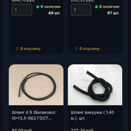
1311098)(3 шт), к-т.
◉
В наличии
◉
В наличии
49 шт.
97 шт.
В корзину
В корзину
Шланг d 6 (Балаково)
Шланг вакуума ( 1,40
(6*13,5-063 ГОСТ
м.), шт.
10362-76), м.
92,00
руб.
232,30
руб.