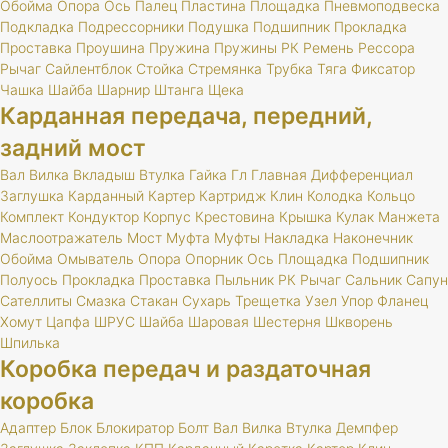
Обойма
Опора
Ось
Палец
Пластина
Площадка
Пневмоподвеска
Подкладка
Подрессорники
Подушка
Подшипник
Прокладка
Проставка
Проушина
Пружина
Пружины
РК
Ремень
Рессора
Рычаг
Сайлентблок
Стойка
Стремянка
Трубка
Тяга
Фиксатор
Чашка
Шайба
Шарнир
Штанга
Щека
Карданная передача, передний,
задний мост
Вал
Вилка
Вкладыш
Втулка
Гайка
Гл
Главная
Дифференциал
Заглушка
Карданный
Картер
Картридж
Клин
Колодка
Кольцо
Комплект
Кондуктор
Корпус
Крестовина
Крышка
Кулак
Манжета
Маслоотражатель
Мост
Муфта
Муфты
Накладка
Наконечник
Обойма
Омыватель
Опора
Опорник
Ось
Площадка
Подшипник
Полуось
Прокладка
Проставка
Пыльник
РК
Рычаг
Сальник
Сапун
Сателлиты
Смазка
Стакан
Сухарь
Трещетка
Узел
Упор
Фланец
Хомут
Цапфа
ШРУС
Шайба
Шаровая
Шестерня
Шкворень
Шпилька
Коробка передач и раздаточная
коробка
Адаптер
Блок
Блокиратор
Болт
Вал
Вилка
Втулка
Демпфер