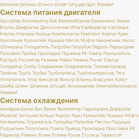
Шпильки
Шпонка
Штанга
Штифт
Штуцер
Щуп
Элемент
Система питания двигателя
Адсорбер
Акселератор
Бак
Бензозаборник
Бензонасос
Валик
Втулка
Диафрагма
Дроссельный
Игла
Карбюратор
Картридж
Клапан
Клапаны
Кольцо
Компенсатор
Комплект
Корпус
Кран
Крепление
Кронштейн
Крышка
Масло
Муфта
Наконечник
Насос
Облицовка
Охладитель
Патрубки
Патрубок
Педаль
Переходник
Поплавок
Пробка
Прокладка
Пружина
РК
Рампа
Распылитель
Раструб
Регулятор
Резинка
Рейка
Ремень
Рычаг
Сектор
Сепаратор
Скоба
Соединение
Соединитель
Топливопровод
Тройник
Труба
Трубка
Трубопровод
Турбокомпрессор
Тяга
Уплотнитель
Упор
Фиксатор
Фильтр
Фланец
Форсунка
Хомут
Шайба
Шланг
Шпилька
Штуцер
Экономайзер
Электробензонасос
Элемент
Система охлаждения
Антифриз
Бачок
Вал
Валик
Вентилятор
Гидромуфта
Диффузор
Жалюзи
Заглушка
Кольцо
Корпус
Кран
Кронштейн
Крышка
Муфта
Натяжитель
Отражатель
Патрубки
Патрубок
Пистон
Подушка
Подшипник
Полупомпа
Помпа
Привод
Прокладка
Проставка
РК
Радиатор
Ремень
Ролик
Ролики
Рукав
Ступица
Термостат