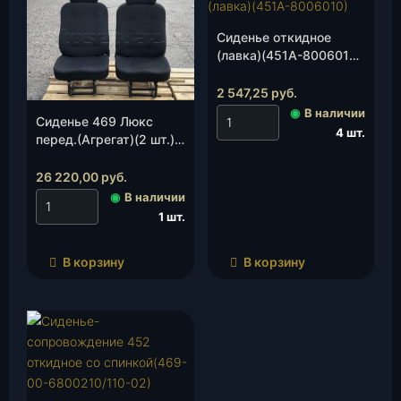
Сиденье откидное
(лавка)(451А-8006010),
шт.
2 547,25
руб.
◉
В наличии
Сиденье 469 Люкс
4 шт.
перед.(Агрегат)(2 шт.),
к-т.
26 220,00
руб.
◉
В наличии
1 шт.
В корзину
В корзину