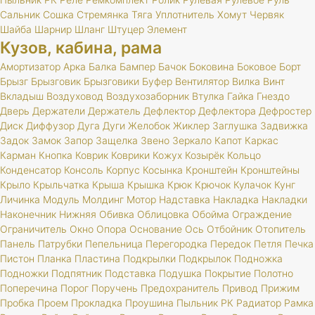
Сальник
Сошка
Стремянка
Тяга
Уплотнитель
Хомут
Червяк
Шайба
Шарнир
Шланг
Штуцер
Элемент
Кузов, кабина, рама
Амортизатор
Арка
Балка
Бампер
Бачок
Боковина
Боковое
Борт
Брызг
Брызговик
Брызговики
Буфер
Вентилятор
Вилка
Винт
Вкладыш
Воздуховод
Воздухозаборник
Втулка
Гайка
Гнездо
Дверь
Держатели
Держатель
Дефлектор
Дефлектора
Дефростер
Диск
Диффузор
Дуга
Дуги
Желобок
Жиклер
Заглушка
Задвижка
Задок
Замок
Запор
Защелка
Звено
Зеркало
Капот
Каркас
Карман
Кнопка
Коврик
Коврики
Кожух
Козырёк
Кольцо
Конденсатор
Консоль
Корпус
Косынка
Кронштейн
Кронштейны
Крыло
Крыльчатка
Крыша
Крышка
Крюк
Крючок
Кулачок
Кунг
Личинка
Модуль
Молдинг
Мотор
Надставка
Накладка
Накладки
Наконечник
Нижняя
Обивка
Облицовка
Обойма
Ограждение
Ограничитель
Окно
Опора
Основание
Ось
Отбойник
Отопитель
Панель
Патрубки
Пепельница
Перегородка
Передок
Петля
Печка
Пистон
Планка
Пластина
Подкрылки
Подкрылок
Подножка
Подножки
Подпятник
Подставка
Подушка
Покрытие
Полотно
Поперечина
Порог
Поручень
Предохранитель
Привод
Прижим
Пробка
Проем
Прокладка
Проушина
Пыльник
РК
Радиатор
Рамка