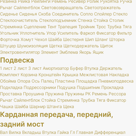
Резинка
Рейка
Рейлинги
Ремень
Ресивер
Ролик
Рукоятка
Ручка
Рычаг
Сайлентблок
Световозвращатель
Светоотражатель
Сиденье
Сиденья
Скоба
Соединитель
Сопло
Спойлер
Стекло
Стеклоочиститель
Стеклоподъемник
Стенка
Стойка
Столик
Стремянка
Сцепление
Тент
Трапеция
Тройник
Трос
Трубка
Тяга
Угольник
Уплотнитель
Упор
Усилитель
Фаркоп
Фиксатор
Фильтр
Форточка
Хомут
Чехол
Шайба
Шестерня
Шип
Шланг
Шторка
Штуцер
Шумоизоляция
Щетка
Щеткодержатель
Щиток
Электровентилятор
Элемент
Эмблема
Якорь
Ящик
Подвеска
1 лист
2 лист
3 лист
Амортизатор
Буфер
Втулка
Держатель
Комплект
Корзина
Кронштейн
Крышка
Межлистовая
Накладка
Обойма
Опора
Ось
Палец
Пластина
Площадка
Пневмоподвеска
Подкладка
Подрессорники
Подушка
Подшипник
Прокладка
Проставка
Проушина
Пружина
Пружины
РК
Ремень
Рессора
Рычаг
Сайлентблок
Стойка
Стремянка
Трубка
Тяга
Фиксатор
Чашка
Шайба
Шарнир
Штанга
Щека
Карданная передача, передний,
задний мост
Вал
Вилка
Вкладыш
Втулка
Гайка
Гл
Главная
Дифференциал