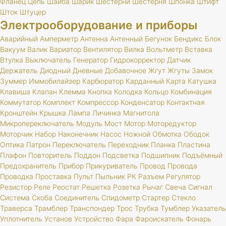
Фланец
Цепь
Шайба
Шарик
Шестерни
Шестерня
Шпонка
Штифт
Шток
Штуцер
Электрооборудование и приборы
Аварийный
Амперметр
Антенна
Антенный
Бегунок
Бендикс
Блок
Вакуум
Валик
Вариатор
Вентилятор
Вилка
Вольтметр
Вставка
Втулка
Выключатель
Генератор
Гидрокорректор
Датчик
Держатель
Диодный
Дневные
Добавочное
Жгут
Жгуты
Замок
Зуммер
Иммобилайзер
Карбюратор
Карданный
Карта
Катушка
Клавиша
Клапан
Клемма
Кнопка
Колодка
Кольцо
Комбинация
Коммутатор
Комплект
Компрессор
Конденсатор
Контактная
Кронштейн
Крышка
Лампа
Личинка
Магнитола
Микропереключатель
Модуль
Мост
Мотор
Моторедуктор
Моторчик
Набор
Наконечник
Насос
Ножной
Обмотка
Ободок
Оптика
Патрон
Переключатель
Переходник
Планка
Пластина
Плафон
Повторитель
Поддон
Подсветка
Подшипник
Подъёмный
Предохранитель
Прибор
Прикуриватель
Провод
Провода
Проводка
Проставка
Пульт
Пыльник
РК
Разъем
Регулятор
Резистор
Реле
Реостат
Решетка
Розетка
Рычаг
Свеча
Сигнал
Система
Скоба
Соединитель
Спидометр
Стартер
Стекло
Траверса
Трамблер
Транспондер
Трос
Трубка
Тумблер
Указатель
Уплотнитель
Установ
Устройство
Фара
Фароискатель
Фонарь