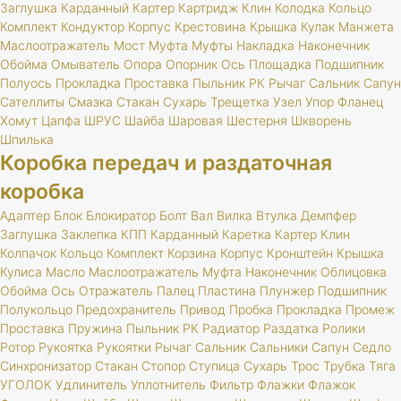
Заглушка
Карданный
Картер
Картридж
Клин
Колодка
Кольцо
Комплект
Кондуктор
Корпус
Крестовина
Крышка
Кулак
Манжета
Маслоотражатель
Мост
Муфта
Муфты
Накладка
Наконечник
Обойма
Омыватель
Опора
Опорник
Ось
Площадка
Подшипник
Полуось
Прокладка
Проставка
Пыльник
РК
Рычаг
Сальник
Сапун
Сателлиты
Смазка
Стакан
Сухарь
Трещетка
Узел
Упор
Фланец
Хомут
Цапфа
ШРУС
Шайба
Шаровая
Шестерня
Шкворень
Шпилька
Коробка передач и раздаточная
коробка
Адаптер
Блок
Блокиратор
Болт
Вал
Вилка
Втулка
Демпфер
Заглушка
Заклепка
КПП
Карданный
Каретка
Картер
Клин
Колпачок
Кольцо
Комплект
Корзина
Корпус
Кронштейн
Крышка
Кулиса
Масло
Маслоотражатель
Муфта
Наконечник
Облицовка
Обойма
Ось
Отражатель
Палец
Пластина
Плунжер
Подшипник
Полукольцо
Предохранитель
Привод
Пробка
Прокладка
Промеж
Проставка
Пружина
Пыльник
РК
Радиатор
Раздатка
Ролики
Ротор
Рукоятка
Рукоятки
Рычаг
Сальник
Сальники
Сапун
Седло
Синхронизатор
Стакан
Стопор
Ступица
Сухарь
Трос
Трубка
Тяга
УГОЛОК
Удлинитель
Уплотнитель
Фильтр
Флажки
Флажок