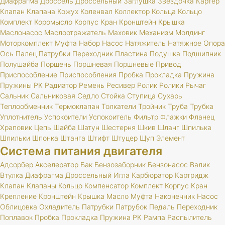
Диафрагма
Дроссель
Дроссельный
Заглушка
Звездочка
Картер
Клапан
Клапана
Кожух
Коленвал
Коллектор
Кольца
Кольцо
Комплект
Коромысло
Корпус
Кран
Кронштейн
Крышка
Маслонасос
Маслоотражатель
Маховик
Механизм
Молдинг
Моторкомплект
Муфта
Набор
Насос
Натяжитель
Натяжное
Опора
Ось
Палец
Патрубки
Переходник
Пластина
Подушка
Подшипник
Полушайба
Поршень
Поршневая
Поршневые
Привод
Приспособление
Приспособления
Пробка
Прокладка
Пружина
Пружины
РК
Радиатор
Ремень
Ресивер
Ролик
Ролики
Рычаг
Сальник
Сальниковая
Седло
Стойка
Ступица
Сухарь
Теплообменник
Термоклапан
Толкатели
Тройник
Труба
Трубка
Уплотнитель
Успокоители
Успокоитель
Фильтр
Флажки
Фланец
Храповик
Цепь
Шайба
Шатун
Шестерня
Шкив
Шланг
Шпилька
Шпильки
Шпонка
Штанга
Штифт
Штуцер
Щуп
Элемент
Система питания двигателя
Адсорбер
Акселератор
Бак
Бензозаборник
Бензонасос
Валик
Втулка
Диафрагма
Дроссельный
Игла
Карбюратор
Картридж
Клапан
Клапаны
Кольцо
Компенсатор
Комплект
Корпус
Кран
Крепление
Кронштейн
Крышка
Масло
Муфта
Наконечник
Насос
Облицовка
Охладитель
Патрубки
Патрубок
Педаль
Переходник
Поплавок
Пробка
Прокладка
Пружина
РК
Рампа
Распылитель