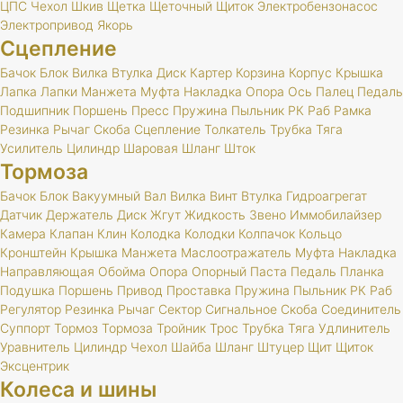
ЦПС
Чехол
Шкив
Щетка
Щеточный
Щиток
Электробензонасос
Электропривод
Якорь
Сцепление
Бачок
Блок
Вилка
Втулка
Диск
Картер
Корзина
Корпус
Крышка
Лапка
Лапки
Манжета
Муфта
Накладка
Опора
Ось
Палец
Педаль
Подшипник
Поршень
Пресс
Пружина
Пыльник
РК
Раб
Рамка
Резинка
Рычаг
Скоба
Сцепление
Толкатель
Трубка
Тяга
Усилитель
Цилиндр
Шаровая
Шланг
Шток
Тормоза
Бачок
Блок
Вакуумный
Вал
Вилка
Винт
Втулка
Гидроагрегат
Датчик
Держатель
Диск
Жгут
Жидкость
Звено
Иммобилайзер
Камера
Клапан
Клин
Колодка
Колодки
Колпачок
Кольцо
Кронштейн
Крышка
Манжета
Маслоотражатель
Муфта
Накладка
Направляющая
Обойма
Опора
Опорный
Паста
Педаль
Планка
Подушка
Поршень
Привод
Проставка
Пружина
Пыльник
РК
Раб
Регулятор
Резинка
Рычаг
Сектор
Сигнальное
Скоба
Соединитель
Суппорт
Тормоз
Тормоза
Тройник
Трос
Трубка
Тяга
Удлинитель
Уравнитель
Цилиндр
Чехол
Шайба
Шланг
Штуцер
Щит
Щиток
Эксцентрик
Колеса и шины