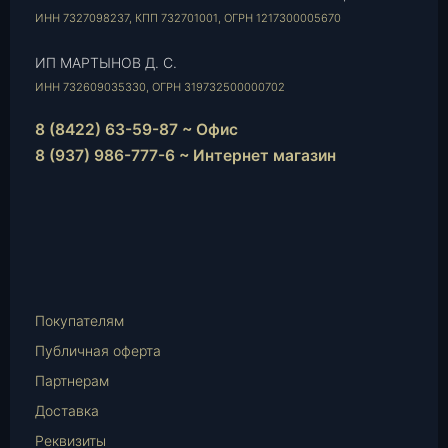
ИНН 7327098237, КПП 732701001, ОГРН 1217300005670
ИП МАРТЫНОВ Д. С.
ИНН 732609035330, ОГРН 319732500000702
8 (8422) 63-59-87 ~ Офис
8 (937) 986-777-6 ~ Интернет магазин
Instagram
vk.com
Telegram
WhatsApp
E-
Mail
Покупателям
Публичная оферта
Партнерам
Доставка
Реквизиты