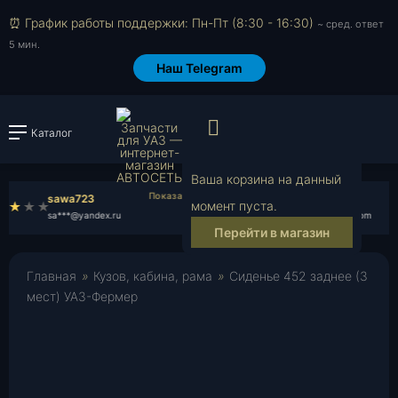
⏰ График работы поддержки: Пн-Пт (8:30 - 16:30)
~ сред. ответ
5 мин.
Наш Telegram
Просмотр корзи
Каталог
Войти или зарегистрировать
Ваша корзина на данный
sawa723
Денис В.
момент пуста.
sa***@yandex.ru
de***@gmail.com
Перейти в магазин
Главная
»
Кузов, кабина, рама
»
Сиденье 452 заднее (3
мест) УАЗ-Фермер