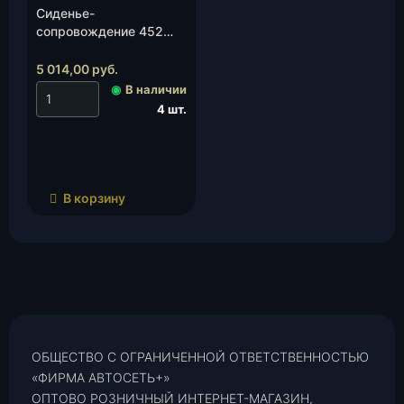
Сиденье-
сопровождение 452
откидное со
спинкой(469-00-
5 014,00
руб.
6800210/110-02), шт.
◉
В наличии
4 шт.
В корзину
ОБЩЕСТВО С ОГРАНИЧЕННОЙ ОТВЕТСТВЕННОСТЬЮ
«ФИРМА АВТОСЕТЬ+»
ОПТОВО РОЗНИЧНЫЙ ИНТЕРНЕТ-МАГАЗИН,