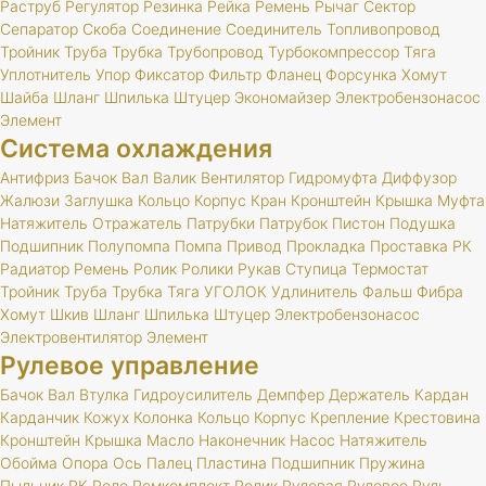
Раструб
Регулятор
Резинка
Рейка
Ремень
Рычаг
Сектор
Сепаратор
Скоба
Соединение
Соединитель
Топливопровод
Тройник
Труба
Трубка
Трубопровод
Турбокомпрессор
Тяга
Уплотнитель
Упор
Фиксатор
Фильтр
Фланец
Форсунка
Хомут
Шайба
Шланг
Шпилька
Штуцер
Экономайзер
Электробензонасос
Элемент
Система охлаждения
Антифриз
Бачок
Вал
Валик
Вентилятор
Гидромуфта
Диффузор
Жалюзи
Заглушка
Кольцо
Корпус
Кран
Кронштейн
Крышка
Муфта
Натяжитель
Отражатель
Патрубки
Патрубок
Пистон
Подушка
Подшипник
Полупомпа
Помпа
Привод
Прокладка
Проставка
РК
Радиатор
Ремень
Ролик
Ролики
Рукав
Ступица
Термостат
Тройник
Труба
Трубка
Тяга
УГОЛОК
Удлинитель
Фальш
Фибра
Хомут
Шкив
Шланг
Шпилька
Штуцер
Электробензонасос
Электровентилятор
Элемент
Рулевое управление
Бачок
Вал
Втулка
Гидроусилитель
Демпфер
Держатель
Кардан
Карданчик
Кожух
Колонка
Кольцо
Корпус
Крепление
Крестовина
Кронштейн
Крышка
Масло
Наконечник
Насос
Натяжитель
Обойма
Опора
Ось
Палец
Пластина
Подшипник
Пружина
Пыльник
РК
Реле
Ремкомплект
Ролик
Рулевая
Рулевое
Руль