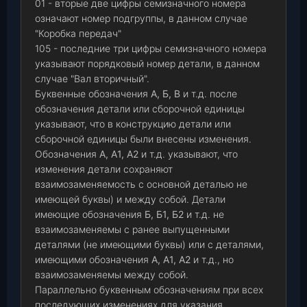
01 - вторые две цифры семизначного номера
означают номер подгруппы, в данном случае
"Коробка передач"
105 - последние три цифры семизначного номера
указывают порядковый номер детали, в данном
случае "Вал вторичный".
Буквенные обозначения
А, Б, В
и т.д. после
обозначения детали или сборочной единицы
указывают, что в конструкцию детали или
сборочной единицы были внесены изменения.
Обозначения
А, А1, А2
и т.д. указывают, что
изменения детали сохраняют
взаимозаменяемость с основной деталью не
имеющей буквы) и между собой. Детали
имеющие обозначения
Б, Б1, Б2
и т.д. не
взаимозаменяемы с ранее выпущенными
деталями (не имеющими буквы) или с деталями,
имеющими обозначения
А, А1, А2
и т.д., но
взаимозаменяемы между собой.
Параллельно буквенным обозначениям при всех
последующих изменениях для указания