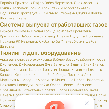
Барабан
Брызговик
Буфер
Гайка
Держатель
Диск
Золотник
Колпак
Колпачок
Кольцо
Кронштейн
Маслоотражатель
Подшипник
Прокладка
РК
Сальник
Стержень
Ступица
Шайба
Шпилька
Штуцер
Система выпуска отработавших газов
Гибкое
Глушитель
Клапан
Кольцо
Комплект
Кронштейн
Крыльчатка
Набор
Нейтрализатор
Планка
Подушка
Прокладка
Пружина
РК
Резонатор
Скоба
Труба
Фланец
Хомут
Шайба
Шпилька
Тюнинг и доп. оборудование
Арки
Багажник
Бар
Блокировка
Воблер
Воздухозаборник
Гофра
Диспенсер
Дифференциал
Дуга
Заглушка
Защита
Знак
Значок
Карман
Карманы
Каталог
Кенгурин
Коврик
Комплект
Комплекты
Консоль
Крепление
Кронштейн
Лебедка
Лестница
Люк
Маршрутный
Молдинг
Молдинги
Монетница
Набор
Накапотник
Накладка
Накладки
Наклейка
Обвес
Обивка
Облицовка
Обрамление
Обтекатель
Оплетка
Опора
Органайзер
Пакет
Панель
Подлокотники
Подогреватель
Подушка
Покрытие
Полка
Прицепное
Проставка
Пружины
Пусковые
Расширитель
Спойлер
Стеклоподъемник
Стойки
Усилитель
Утеплитель
Фаркоп
Флаг