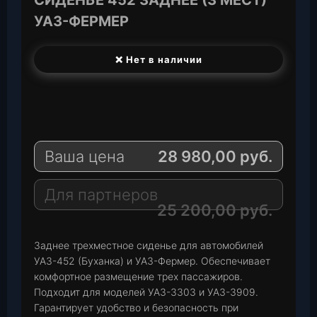
УАЗ-ФЕРМЕР
❌ Нет в наличии
T
e
W
l
h
E
e
a
-
Ваша цена
28 980,00
руб.
g
t
M
r
s
a
a
A
i
Для партнеров
m
p
l
25 200,00
руб.
p
Заднее трехместное сиденье для автомобилей
УАЗ-452 (Буханка) и УАЗ-Фермер. Обеспечивает
комфортное размещение трех пассажиров.
Подходит для моделей УАЗ-3303 и УАЗ-3909.
Гарантирует удобство и безопасность при