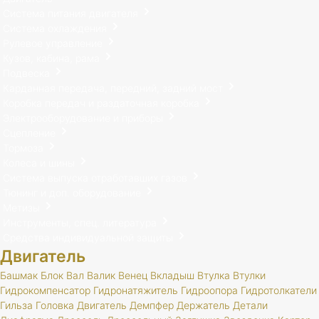
Система питания двигателя
Система охлаждения
Рулевое управление
Кузов, кабина, рама
Подвеска
Карданная передача, передний, задний мост
Коробка передач и раздаточная коробка
Электрооборудование и приборы
Сцепление
Тормоза
Колеса и шины
Система выпуска отработавших газов
Тюнинг и доп. оборудование
Метизы
Инструменты, спец. литература
Средства индивидуальной защиты
Двигатель
Башмак
Блок
Вал
Валик
Венец
Вкладыш
Втулка
Втулки
Гидрокомпенсатор
Гидронатяжитель
Гидроопора
Гидротолкатели
Гильза
Головка
Двигатель
Демпфер
Держатель
Детали