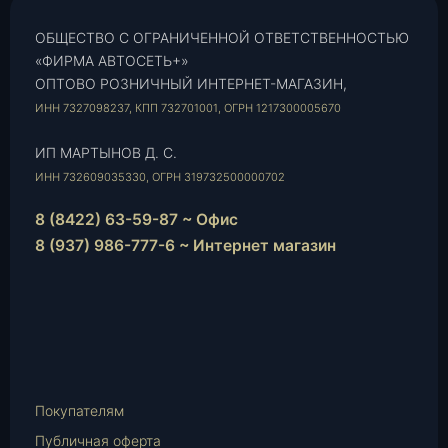
ОБЩЕСТВО С ОГРАНИЧЕННОЙ ОТВЕТСТВЕННОСТЬЮ
«ФИРМА АВТОСЕТЬ+»
ОПТОВО РОЗНИЧНЫЙ ИНТЕРНЕТ-МАГАЗИН,
ИНН 7327098237, КПП 732701001, ОГРН 1217300005670
ИП МАРТЫНОВ Д. С.
ИНН 732609035330, ОГРН 319732500000702
8 (8422) 63-59-87 ~ Офис
8 (937) 986-777-6 ~ Интернет магазин
Instagram
vk.com
Telegram
WhatsApp
E-
Mail
Покупателям
Публичная оферта