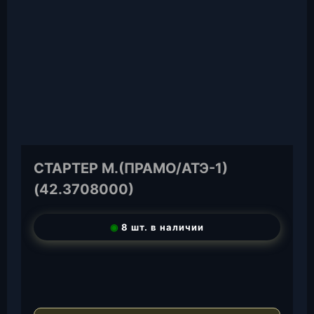
СТАРТЕР М.(ПРАМО/АТЭ-1)
(42.3708000)
◉
8 шт. в наличии
T
e
W
l
h
E
e
a
-