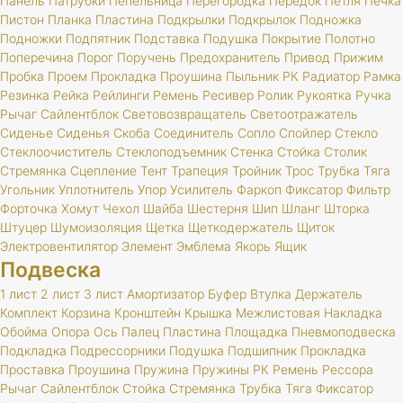
Панель
Патрубки
Пепельница
Перегородка
Передок
Петля
Печка
Пистон
Планка
Пластина
Подкрылки
Подкрылок
Подножка
Подножки
Подпятник
Подставка
Подушка
Покрытие
Полотно
Поперечина
Порог
Поручень
Предохранитель
Привод
Прижим
Пробка
Проем
Прокладка
Проушина
Пыльник
РК
Радиатор
Рамка
Резинка
Рейка
Рейлинги
Ремень
Ресивер
Ролик
Рукоятка
Ручка
Рычаг
Сайлентблок
Световозвращатель
Светоотражатель
Сиденье
Сиденья
Скоба
Соединитель
Сопло
Спойлер
Стекло
Стеклоочиститель
Стеклоподъемник
Стенка
Стойка
Столик
Стремянка
Сцепление
Тент
Трапеция
Тройник
Трос
Трубка
Тяга
Угольник
Уплотнитель
Упор
Усилитель
Фаркоп
Фиксатор
Фильтр
Форточка
Хомут
Чехол
Шайба
Шестерня
Шип
Шланг
Шторка
Штуцер
Шумоизоляция
Щетка
Щеткодержатель
Щиток
Электровентилятор
Элемент
Эмблема
Якорь
Ящик
Подвеска
1 лист
2 лист
3 лист
Амортизатор
Буфер
Втулка
Держатель
Комплект
Корзина
Кронштейн
Крышка
Межлистовая
Накладка
Обойма
Опора
Ось
Палец
Пластина
Площадка
Пневмоподвеска
Подкладка
Подрессорники
Подушка
Подшипник
Прокладка
Проставка
Проушина
Пружина
Пружины
РК
Ремень
Рессора
Рычаг
Сайлентблок
Стойка
Стремянка
Трубка
Тяга
Фиксатор