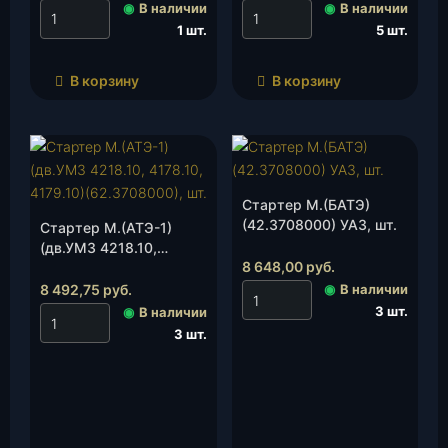
502.10, 320.01, 321.01,
◉
В наличии
◉
В наличии
322.03), шт.
1 шт.
5 шт.
В корзину
В корзину
Стартер М.(БАТЭ)
(42.3708000) УАЗ, шт.
Стартер М.(АТЭ-1)
(дв.УМЗ 4218.10,
8 648,00
руб.
4178.10, 4179.10)
(62.3708000), шт.
8 492,75
руб.
◉
В наличии
3 шт.
◉
В наличии
3 шт.