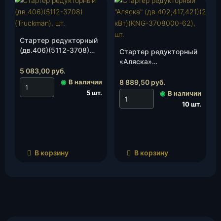
Стартер редукторный
(дв.406)(5112-3708)
Стартер редукторный
(Truckman), шт.
«Аляска»
5 083,00
руб.
(дв.402;417,421)(2 кВт)
(KNG-3708000-62), шт.
◉
В наличии
8 889,50
руб.
5 шт.
◉
В наличии
10 шт.
В корзину
В корзину