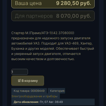
Ваша цена
9 280,50
руб.
g
t
M
r
s
a
a
A
i
Для партнеров
8 070,00
руб.
m
p
l
p
Стартер М.(Прамо/АТЭ-1)(42.3708000)
предназначен для надежного запуска двигателя
автомобилей УАЗ. Подходит для УАЗ-469, Хантер,
Буханка и других моделей. Обеспечивает быстрый
и уверенный запуск двигателя, отличается
высоким качеством и долговечностью.
К
о
🛒 В корзину
л
и
Код товара:
00009449
Категория:
ч
Электрооборудование и приборы
е
Дата обновления:
Пт, 07 Авг. 06:49
с