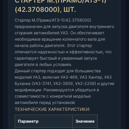
СТАРТЕР М.(ПРАМО/АТЭ-1)
П
р
(42.3708000), ШТ.
а
Стартер М.(Прамо/АТЭ-1)(42.3708000)
м
предназначен для запуска двигателя внутреннего
о
сгорания автомобилей УАЗ. Он обеспечивает
/
необходимое вращение коленчатого вала для
А
начала работы двигателя. Этот стартер
Т
отличается надежностью и эффективностью, что
Э
гарантирует быстрый и уверенный запуск
-
двигателя в любых условиях.
1
Данный стартер подходит для большинства
)
моделей УАЗ, включая УАЗ-469, УАЗ Хантер, УАЗ
(
Буханка (УАЗ-3741, УАЗ-3909, УАЗ-2206) и другие
4
модификации. Рекомендуется убедиться в
2
совместимости с конкретной моделью
.
автомобиля перед установкой.
3
ТЕХНИЧЕСКИЕ ХАРАКТЕРИСТИКИ:
7
0
Параметр
Значение
8