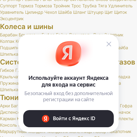
Суппорт
Тормоз
Тормоза
Тройник
Трос
Трубка
Тяга
Удлинитель
Уравнитель
Цилиндр
Чехол
Шайба
Шланг
Штуцер
Щит
Щиток
Эксцентрик
Колеса и шины
Барабан
Брызговик
Буфер
Гайка
Держатель
Диск
Золотник
Колпак
Колпачок
Кольцо
Кронштейн
Маслоотражатель
Подшипник
Прокладка
РК
Сальник
Стержень
Ступица
Шайба
Шпилька
Штуцер
Система выпуска отработавших газов
Гибкое
Глушитель
Клапан
Кольцо
Комплект
Кронштейн
Крыльчатка
Набор
Нейтрализатор
Планка
Подушка
Прокладка
Пружина
РК
Резонатор
Скоба
Труба
Фланец
Хомут
Шайба
Шпилька
Тюнинг и доп. оборудование
Арки
Багажник
Бар
Блокировка
Воблер
Воздухозаборник
Гофра
Диспенсер
Дифференциал
Дуга
Заглушка
Защита
Знак
Значок
Карман
Карманы
Каталог
Кенгурин
Коврик
Комплект
Комплекты
Консоль
Крепление
Кронштейн
Лебедка
Лестница
Люк
Маршрутный
Молдинг
Молдинги
Монетница
Набор
Накапотник