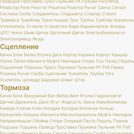
Проводка
Проставка
Пульт
Пыльник
РК
Разъем
Регулятор
Резистор
Реле
Реостат
Решетка
Розетка
Рычаг
Свеча
Сигнал
Система
Скоба
Соединитель
Спидометр
Стартер
Стекло
Траверса
Трамблер
Транспондер
Трос
Трубка
Тумблер
Указатель
Уплотнитель
Установ
Устройство
Фара
Фароискатель
Фонарь
ЦПС
Чехол
Шкив
Щетка
Щеточный
Щиток
Электробензонасос
Электропривод
Якорь
Сцепление
Бачок
Блок
Вилка
Втулка
Диск
Картер
Корзина
Корпус
Крышка
Лапка
Лапки
Манжета
Муфта
Накладка
Опора
Ось
Палец
Педаль
Подшипник
Поршень
Пресс
Пружина
Пыльник
РК
Раб
Рамка
Резинка
Рычаг
Скоба
Сцепление
Толкатель
Трубка
Тяга
Усилитель
Цилиндр
Шаровая
Шланг
Шток
Тормоза
Бачок
Блок
Вакуумный
Вал
Вилка
Винт
Втулка
Гидроагрегат
Датчик
Держатель
Диск
Жгут
Жидкость
Звено
Иммобилайзер
Камера
Клапан
Клин
Колодка
Колодки
Колпачок
Кольцо
Кронштейн
Крышка
Манжета
Маслоотражатель
Муфта
Накладка
Направляющая
Обойма
Опора
Опорный
Паста
Педаль
Планка
Подушка
Поршень
Привод
Проставка
Пружина
Пыльник
РК
Раб
Регулятор
Резинка
Рычаг
Сектор
Сигнальное
Скоба
Соединитель