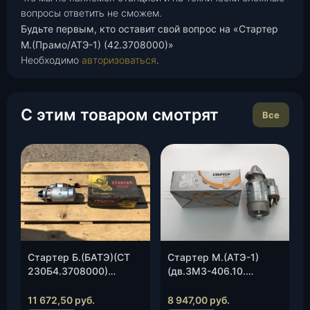
вопросы ответить не сможем.
Будьте первым, кто оставит свой вопрос на «Стартер
М.(Прамо/АТЭ-1) (42.3708000)»
Необходимо
авторизоваться
.
С этим товаром смотрят
Все
Стартер Б.(БАТЭ)(СТ
Стартер М.(АТЭ-1)
230Б4.3708000)
(дв.ЗМЗ-406.10.
(дв.ЗМЗ 4021.10,
4061.10,4062.10)
4022.10, 402.10,
(42.3708000-11), шт.
11 672,50
руб.
8 947,00
руб.