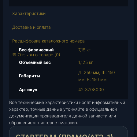
т
в
Характеристики
о
т
Доставка и оплата
о
в
Расшифровка каталожного номера
а
Вес физический
7,15 кг
р
💬 Отзывы о товаре (0)
а
Объемный вес
1,125 кг
С
Д: 250 мм, Ш: 150
т
Габариты
мм, В: 150 мм
а
р
Артикул
42.3708000
т
Все технические характеристики носят информативный
е
характер, точные данные уточняйте в официальной
р
документации производителя данной запчасти или
М
обращением в интернет магазин.
.
(