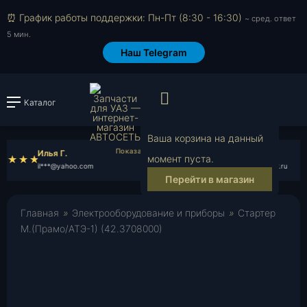
⏰ График работы поддержки: Пн-Пт (8:30 - 16:30)
~ сред. ответ
5 мин.
Наш Telegram
Просмотр корзи
Каталог
Войти или зарегистрировать
Ваша корзина на данный
Илья Г.
Валерий Л.
момент пуста.
il***@yahoo.com
va***@rambler.ru
Перейти в магазин
Главная
»
Электрооборудование и приборы
»
Стартер
М.(Прамо/АТЭ-1) (42.3708000)