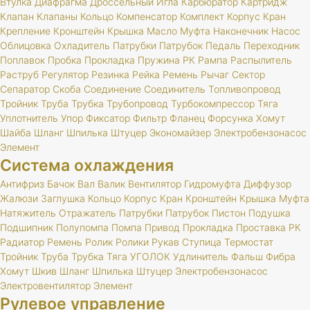
Втулка
Диафрагма
Дроссельный
Игла
Карбюратор
Картридж
Клапан
Клапаны
Кольцо
Компенсатор
Комплект
Корпус
Кран
Крепление
Кронштейн
Крышка
Масло
Муфта
Наконечник
Насос
Облицовка
Охладитель
Патрубки
Патрубок
Педаль
Переходник
Поплавок
Пробка
Прокладка
Пружина
РК
Рампа
Распылитель
Раструб
Регулятор
Резинка
Рейка
Ремень
Рычаг
Сектор
Сепаратор
Скоба
Соединение
Соединитель
Топливопровод
Тройник
Труба
Трубка
Трубопровод
Турбокомпрессор
Тяга
Уплотнитель
Упор
Фиксатор
Фильтр
Фланец
Форсунка
Хомут
Шайба
Шланг
Шпилька
Штуцер
Экономайзер
Электробензонасос
Элемент
Система охлаждения
Антифриз
Бачок
Вал
Валик
Вентилятор
Гидромуфта
Диффузор
Жалюзи
Заглушка
Кольцо
Корпус
Кран
Кронштейн
Крышка
Муфта
Натяжитель
Отражатель
Патрубки
Патрубок
Пистон
Подушка
Подшипник
Полупомпа
Помпа
Привод
Прокладка
Проставка
РК
Радиатор
Ремень
Ролик
Ролики
Рукав
Ступица
Термостат
Тройник
Труба
Трубка
Тяга
УГОЛОК
Удлинитель
Фальш
Фибра
Хомут
Шкив
Шланг
Шпилька
Штуцер
Электробензонасос
Электровентилятор
Элемент
Рулевое управление