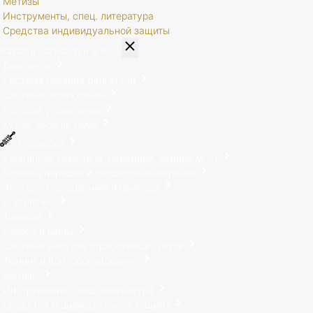
Метизы
Инструменты, спец. литература
Средства индивидуальной защиты
Каталог запчастей
8 807
Двигатель
Система питания двигателя
Система охлаждения
Рулевое управление
Кузов, кабина, рама
Подвеска
Карданная передача, передний, задний мост
Коробка передач и раздаточная коробка
Электрооборудование и приборы
Сцепление
Тормоза
Колеса и шины
Система выпуска отработавших газов
Тюнинг и доп. оборудование
Метизы
Инструменты, спец. литература
Средства индивидуальной защиты