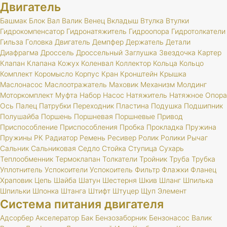
Двигатель
Башмак
Блок
Вал
Валик
Венец
Вкладыш
Втулка
Втулки
Гидрокомпенсатор
Гидронатяжитель
Гидроопора
Гидротолкатели
Гильза
Головка
Двигатель
Демпфер
Держатель
Детали
Диафрагма
Дроссель
Дроссельный
Заглушка
Звездочка
Картер
Клапан
Клапана
Кожух
Коленвал
Коллектор
Кольца
Кольцо
Комплект
Коромысло
Корпус
Кран
Кронштейн
Крышка
Маслонасос
Маслоотражатель
Маховик
Механизм
Молдинг
Моторкомплект
Муфта
Набор
Насос
Натяжитель
Натяжное
Опора
Ось
Палец
Патрубки
Переходник
Пластина
Подушка
Подшипник
Полушайба
Поршень
Поршневая
Поршневые
Привод
Приспособление
Приспособления
Пробка
Прокладка
Пружина
Пружины
РК
Радиатор
Ремень
Ресивер
Ролик
Ролики
Рычаг
Сальник
Сальниковая
Седло
Стойка
Ступица
Сухарь
Теплообменник
Термоклапан
Толкатели
Тройник
Труба
Трубка
Уплотнитель
Успокоители
Успокоитель
Фильтр
Флажки
Фланец
Храповик
Цепь
Шайба
Шатун
Шестерня
Шкив
Шланг
Шпилька
Шпильки
Шпонка
Штанга
Штифт
Штуцер
Щуп
Элемент
Система питания двигателя
Адсорбер
Акселератор
Бак
Бензозаборник
Бензонасос
Валик