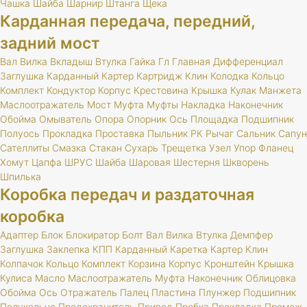
Чашка
Шайба
Шарнир
Штанга
Щека
Карданная передача, передний,
задний мост
Вал
Вилка
Вкладыш
Втулка
Гайка
Гл
Главная
Дифференциал
Заглушка
Карданный
Картер
Картридж
Клин
Колодка
Кольцо
Комплект
Кондуктор
Корпус
Крестовина
Крышка
Кулак
Манжета
Маслоотражатель
Мост
Муфта
Муфты
Накладка
Наконечник
Обойма
Омыватель
Опора
Опорник
Ось
Площадка
Подшипник
Полуось
Прокладка
Проставка
Пыльник
РК
Рычаг
Сальник
Сапун
Сателлиты
Смазка
Стакан
Сухарь
Трещетка
Узел
Упор
Фланец
Хомут
Цапфа
ШРУС
Шайба
Шаровая
Шестерня
Шкворень
Шпилька
Коробка передач и раздаточная
коробка
Адаптер
Блок
Блокиратор
Болт
Вал
Вилка
Втулка
Демпфер
Заглушка
Заклепка
КПП
Карданный
Каретка
Картер
Клин
Колпачок
Кольцо
Комплект
Корзина
Корпус
Кронштейн
Крышка
Кулиса
Масло
Маслоотражатель
Муфта
Наконечник
Облицовка
Обойма
Ось
Отражатель
Палец
Пластина
Плунжер
Подшипник
Полукольцо
Предохранитель
Привод
Пробка
Прокладка
Промеж