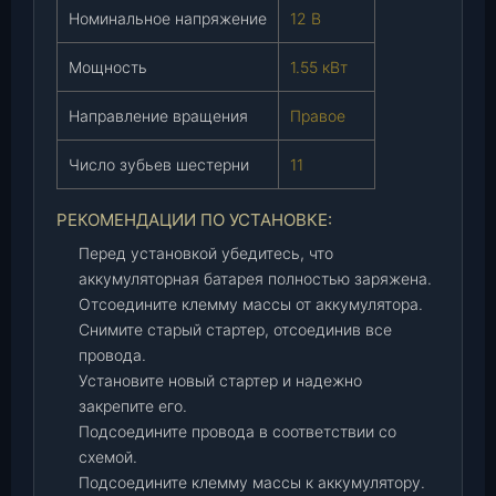
0
Номинальное напряжение
12 В
0
Мощность
1.55 кВт
0
)
Направление вращения
Правое
,
ш
Число зубьев шестерни
11
т
.
РЕКОМЕНДАЦИИ ПО УСТАНОВКЕ:
Перед установкой убедитесь, что
аккумуляторная батарея полностью заряжена.
Отсоедините клемму массы от аккумулятора.
Снимите старый стартер, отсоединив все
провода.
Установите новый стартер и надежно
закрепите его.
Подсоедините провода в соответствии со
схемой.
Подсоедините клемму массы к аккумулятору.