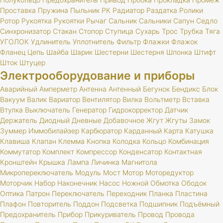
Проставка
Пружина
Пыльник
РК
Радиатор
Раздатка
Ролики
Ротор
Рукоятка
Рукоятки
Рычаг
Сальник
Сальники
Сапун
Седло
Синхронизатор
Стакан
Стопор
Ступица
Сухарь
Трос
Трубка
Тяга
УГОЛОК
Удлинитель
Уплотнитель
Фильтр
Флажки
Флажок
Фланец
Цепь
Шайба
Шарик
Шестерни
Шестерня
Шпонка
Штифт
Шток
Штуцер
Электрооборудование и приборы
Аварийный
Амперметр
Антенна
Антенный
Бегунок
Бендикс
Блок
Вакуум
Валик
Вариатор
Вентилятор
Вилка
Вольтметр
Вставка
Втулка
Выключатель
Генератор
Гидрокорректор
Датчик
Держатель
Диодный
Дневные
Добавочное
Жгут
Жгуты
Замок
Зуммер
Иммобилайзер
Карбюратор
Карданный
Карта
Катушка
Клавиша
Клапан
Клемма
Кнопка
Колодка
Кольцо
Комбинация
Коммутатор
Комплект
Компрессор
Конденсатор
Контактная
Кронштейн
Крышка
Лампа
Личинка
Магнитола
Микропереключатель
Модуль
Мост
Мотор
Моторедуктор
Моторчик
Набор
Наконечник
Насос
Ножной
Обмотка
Ободок
Оптика
Патрон
Переключатель
Переходник
Планка
Пластина
Плафон
Повторитель
Поддон
Подсветка
Подшипник
Подъёмный
Предохранитель
Прибор
Прикуриватель
Провод
Провода