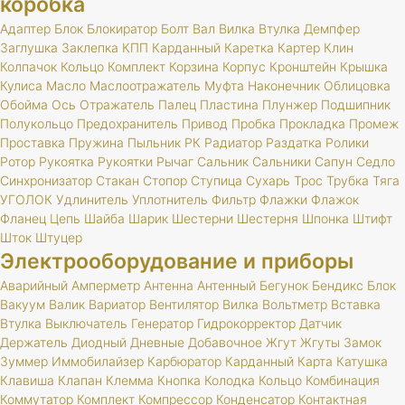
коробка
Адаптер
Блок
Блокиратор
Болт
Вал
Вилка
Втулка
Демпфер
Заглушка
Заклепка
КПП
Карданный
Каретка
Картер
Клин
Колпачок
Кольцо
Комплект
Корзина
Корпус
Кронштейн
Крышка
Кулиса
Масло
Маслоотражатель
Муфта
Наконечник
Облицовка
Обойма
Ось
Отражатель
Палец
Пластина
Плунжер
Подшипник
Полукольцо
Предохранитель
Привод
Пробка
Прокладка
Промеж
Проставка
Пружина
Пыльник
РК
Радиатор
Раздатка
Ролики
Ротор
Рукоятка
Рукоятки
Рычаг
Сальник
Сальники
Сапун
Седло
Синхронизатор
Стакан
Стопор
Ступица
Сухарь
Трос
Трубка
Тяга
УГОЛОК
Удлинитель
Уплотнитель
Фильтр
Флажки
Флажок
Фланец
Цепь
Шайба
Шарик
Шестерни
Шестерня
Шпонка
Штифт
Шток
Штуцер
Электрооборудование и приборы
Аварийный
Амперметр
Антенна
Антенный
Бегунок
Бендикс
Блок
Вакуум
Валик
Вариатор
Вентилятор
Вилка
Вольтметр
Вставка
Втулка
Выключатель
Генератор
Гидрокорректор
Датчик
Держатель
Диодный
Дневные
Добавочное
Жгут
Жгуты
Замок
Зуммер
Иммобилайзер
Карбюратор
Карданный
Карта
Катушка
Клавиша
Клапан
Клемма
Кнопка
Колодка
Кольцо
Комбинация
Коммутатор
Комплект
Компрессор
Конденсатор
Контактная