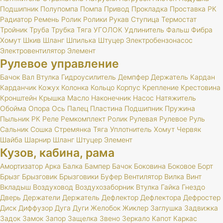
Подшипник
Полупомпа
Помпа
Привод
Прокладка
Проставка
РК
Радиатор
Ремень
Ролик
Ролики
Рукав
Ступица
Термостат
Тройник
Труба
Трубка
Тяга
УГОЛОК
Удлинитель
Фальш
Фибра
Хомут
Шкив
Шланг
Шпилька
Штуцер
Электробензонасос
Электровентилятор
Элемент
Рулевое управление
Бачок
Вал
Втулка
Гидроусилитель
Демпфер
Держатель
Кардан
Карданчик
Кожух
Колонка
Кольцо
Корпус
Крепление
Крестовина
Кронштейн
Крышка
Масло
Наконечник
Насос
Натяжитель
Обойма
Опора
Ось
Палец
Пластина
Подшипник
Пружина
Пыльник
РК
Реле
Ремкомплект
Ролик
Рулевая
Рулевое
Руль
Сальник
Сошка
Стремянка
Тяга
Уплотнитель
Хомут
Червяк
Шайба
Шарнир
Шланг
Штуцер
Элемент
Кузов, кабина, рама
Амортизатор
Арка
Балка
Бампер
Бачок
Боковина
Боковое
Борт
Брызг
Брызговик
Брызговики
Буфер
Вентилятор
Вилка
Винт
Вкладыш
Воздуховод
Воздухозаборник
Втулка
Гайка
Гнездо
Дверь
Держатели
Держатель
Дефлектор
Дефлектора
Дефростер
Диск
Диффузор
Дуга
Дуги
Желобок
Жиклер
Заглушка
Задвижка
Задок
Замок
Запор
Защелка
Звено
Зеркало
Капот
Каркас