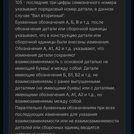
105 - последние три цифры семизначного номера
указывают порядковый номер детали, в данном
случае "Вал вторичный".
Буквенные обозначения
А, Б, В
и т.д. после
обозначения детали или сборочной единицы
указывают, что в конструкцию детали или
сборочной единицы были внесены изменения.
Обозначения
А, А1, А2
и т.д. указывают, что
изменения детали сохраняют
взаимозаменяемость с основной деталью не
имеющей буквы) и между собой. Детали
имеющие обозначения
Б, Б1, Б2
и т.д. не
взаимозаменяемы с ранее выпущенными
деталями (не имеющими буквы) или с деталями,
имеющими обозначения
А, А1, А2
и т.д., но
взаимозаменяемы между собой.
Параллельно буквенным обозначениям при всех
последующих изменениях для указания
взаимозаменяемости или не взаимозаменяемости
деталей или сборочных единиц вводятся
цифровые индексы: