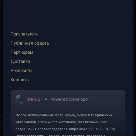
vk.com
Telegram
WhatsApp
E-
Mail
Покупателям
Публичная оферта
Партнерам
Доставка
Реквизиты
Контакты
GitHub - AI-Powered Developer
Любое использование фото, аудио, видео и графических
материалов, в том числе частичное, без письменного
разрешения правообладателя запрещено! СТ. 1228 ГК РФ:
Право авторства — то есть право считаться автором.