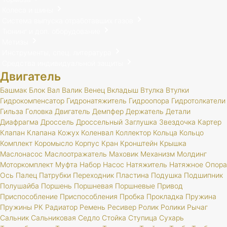
Колеса и шины
Система выпуска отработавших газов
Тюнинг и доп. оборудование
Метизы
Инструменты, спец. литература
Средства индивидуальной защиты
Двигатель
Башмак
Блок
Вал
Валик
Венец
Вкладыш
Втулка
Втулки
Гидрокомпенсатор
Гидронатяжитель
Гидроопора
Гидротолкатели
Гильза
Головка
Двигатель
Демпфер
Держатель
Детали
Диафрагма
Дроссель
Дроссельный
Заглушка
Звездочка
Картер
Клапан
Клапана
Кожух
Коленвал
Коллектор
Кольца
Кольцо
Комплект
Коромысло
Корпус
Кран
Кронштейн
Крышка
Маслонасос
Маслоотражатель
Маховик
Механизм
Молдинг
Моторкомплект
Муфта
Набор
Насос
Натяжитель
Натяжное
Опора
Ось
Палец
Патрубки
Переходник
Пластина
Подушка
Подшипник
Полушайба
Поршень
Поршневая
Поршневые
Привод
Приспособление
Приспособления
Пробка
Прокладка
Пружина
Пружины
РК
Радиатор
Ремень
Ресивер
Ролик
Ролики
Рычаг
Сальник
Сальниковая
Седло
Стойка
Ступица
Сухарь