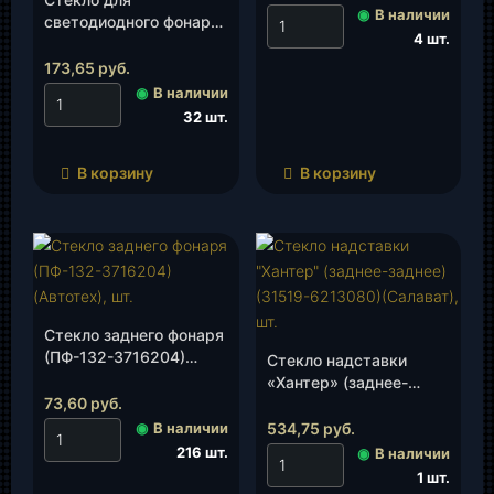
◉
В наличии
светодиодного фонаря
4 шт.
УАЗ,ГАЗ,Урал,Камаз
(КЭП)(132-204-02 LED),
173,65
руб.
шт.
◉
В наличии
32 шт.
В корзину
В корзину
Стекло заднего фонаря
(ПФ-132-3716204)
Стекло надставки
(Автотех), шт.
«Хантер» (заднее-
73,60
руб.
заднее)(31519-
6213080)(Салават), шт.
◉
В наличии
534,75
руб.
216 шт.
◉
В наличии
1 шт.