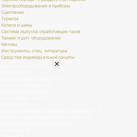
Электрооборудование и приборы
Сцепление
Тормоза
Колеса и шины
Система выпуска отработавших газов
Тюнинг и доп. оборудование
Метизы
Инструменты, спец. литература
Средства индивидуальной защиты
Каталог запчастей
8 807
Двигатель
Система питания двигателя
Система охлаждения
Рулевое управление
Кузов, кабина, рама
Подвеска
Карданная передача, передний, задний мост
Коробка передач и раздаточная коробка
Электрооборудование и приборы
Сцепление
Тормоза