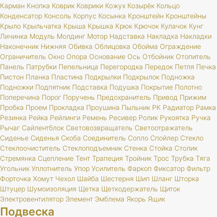
Карман
Кнопка
Коврик
Коврики
Кожух
Козырёк
Кольцо
Конденсатор
Консоль
Корпус
Косынка
Кронштейн
Кронштейны
Крыло
Крыльчатка
Крыша
Крышка
Крюк
Крючок
Кулачок
Кунг
Личинка
Модуль
Молдинг
Мотор
Надставка
Накладка
Накладки
Наконечник
Нижняя
Обивка
Облицовка
Обойма
Ограждение
Ограничитель
Окно
Опора
Основание
Ось
Отбойник
Отопитель
Панель
Патрубки
Пепельница
Перегородка
Передок
Петля
Печка
Пистон
Планка
Пластина
Подкрылки
Подкрылок
Подножка
Подножки
Подпятник
Подставка
Подушка
Покрытие
Полотно
Поперечина
Порог
Поручень
Предохранитель
Привод
Прижим
Пробка
Проем
Прокладка
Проушина
Пыльник
РК
Радиатор
Рамка
Резинка
Рейка
Рейлинги
Ремень
Ресивер
Ролик
Рукоятка
Ручка
Рычаг
Сайлентблок
Световозвращатель
Светоотражатель
Сиденье
Сиденья
Скоба
Соединитель
Сопло
Спойлер
Стекло
Стеклоочиститель
Стеклоподъемник
Стенка
Стойка
Столик
Стремянка
Сцепление
Тент
Трапеция
Тройник
Трос
Трубка
Тяга
Угольник
Уплотнитель
Упор
Усилитель
Фаркоп
Фиксатор
Фильтр
Форточка
Хомут
Чехол
Шайба
Шестерня
Шип
Шланг
Шторка
Штуцер
Шумоизоляция
Щетка
Щеткодержатель
Щиток
Электровентилятор
Элемент
Эмблема
Якорь
Ящик
Подвеска