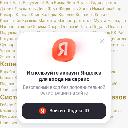
Бачок
Блок
Вакуумный
Вал
Вилка
Винт
Втулка
Гидроагрегат
Датчик
Держатель
Диск
Жгут
Жидкость
Звено
Иммобилайзер
Камера
Клапан
Клин
Колодка
Колодки
Колпачок
Кольцо
Кронштейн
Крышка
Манжета
Маслоотражатель
Муфта
Накладка
Направляющая
Обойма
Опора
Опорный
Паста
Педаль
Планка
Подушка
Поршень
Привод
Проставка
Пружина
Пыльник
РК
Раб
Регулятор
Резинка
Рычаг
Сектор
Сигнальное
Скоба
Соединитель
Суппорт
Тормоз
Тормоза
Тройник
Трос
Трубка
Тяга
Удлинитель
Уравнитель
Цилиндр
Чехол
Шайба
Шланг
Штуцер
Щит
Щиток
Эксцентрик
Колеса и шины
Барабан
Брызговик
Буфер
Гайка
Держатель
Диск
Золотник
Колпак
Колпачок
Кольцо
Кронштейн
Маслоотражатель
Подшипник
Прокладка
РК
Сальник
Стержень
Ступица
Шайба
Шпилька
Штуцер
Система выпуска отработавших газов
Гибкое
Глушитель
Клапан
Кольцо
Комплект
Кронштейн
Крыльчатка
Набор
Нейтрализатор
Планка
Подушка
Прокладка
Пружина
РК
Резонатор
Скоба
Труба
Фланец
Хомут
Шайба
Шпилька