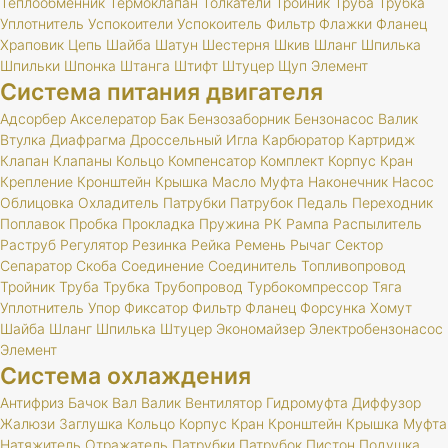
Теплообменник
Термоклапан
Толкатели
Тройник
Труба
Трубка
Уплотнитель
Успокоители
Успокоитель
Фильтр
Флажки
Фланец
Храповик
Цепь
Шайба
Шатун
Шестерня
Шкив
Шланг
Шпилька
Шпильки
Шпонка
Штанга
Штифт
Штуцер
Щуп
Элемент
Система питания двигателя
Адсорбер
Акселератор
Бак
Бензозаборник
Бензонасос
Валик
Втулка
Диафрагма
Дроссельный
Игла
Карбюратор
Картридж
Клапан
Клапаны
Кольцо
Компенсатор
Комплект
Корпус
Кран
Крепление
Кронштейн
Крышка
Масло
Муфта
Наконечник
Насос
Облицовка
Охладитель
Патрубки
Патрубок
Педаль
Переходник
Поплавок
Пробка
Прокладка
Пружина
РК
Рампа
Распылитель
Раструб
Регулятор
Резинка
Рейка
Ремень
Рычаг
Сектор
Сепаратор
Скоба
Соединение
Соединитель
Топливопровод
Тройник
Труба
Трубка
Трубопровод
Турбокомпрессор
Тяга
Уплотнитель
Упор
Фиксатор
Фильтр
Фланец
Форсунка
Хомут
Шайба
Шланг
Шпилька
Штуцер
Экономайзер
Электробензонасос
Элемент
Система охлаждения
Антифриз
Бачок
Вал
Валик
Вентилятор
Гидромуфта
Диффузор
Жалюзи
Заглушка
Кольцо
Корпус
Кран
Кронштейн
Крышка
Муфта
Натяжитель
Отражатель
Патрубки
Патрубок
Пистон
Подушка