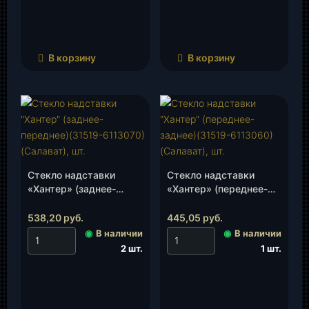
В корзину
В корзину
Стекло надставки
Стекло надставки
«Хантер» (заднее-
«Хантер» (переднее-
переднее)(31519-
заднее)(31519-
6113070)(Салават), шт.
6113060)(Салават), шт.
538,20
руб.
445,05
руб.
◉
В наличии
◉
В наличии
2 шт.
1 шт.