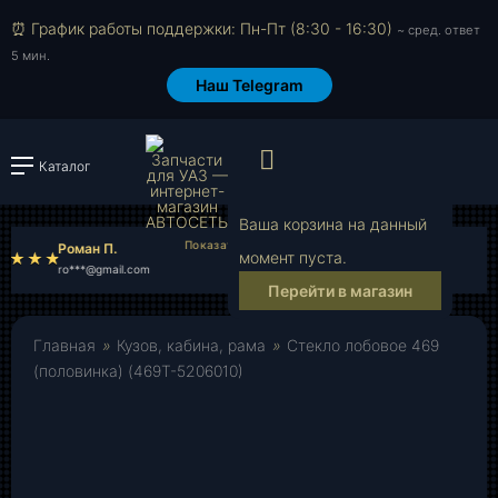
⏰ График работы поддержки: Пн-Пт (8:30 - 16:30)
~ сред. ответ
5 мин.
Наш Telegram
Просмотр корзи
Каталог
Войти или зарегистрировать
Ваша корзина на данный
Роман П.
Валентин А.
момент пуста.
ro***@gmail.com
va***@mail.ru
Перейти в магазин
Главная
»
Кузов, кабина, рама
»
Стекло лобовое 469
(половинка) (469Т-5206010)