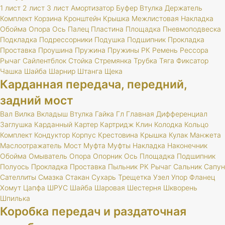
1 лист
2 лист
3 лист
Амортизатор
Буфер
Втулка
Держатель
Комплект
Корзина
Кронштейн
Крышка
Межлистовая
Накладка
Обойма
Опора
Ось
Палец
Пластина
Площадка
Пневмоподвеска
Подкладка
Подрессорники
Подушка
Подшипник
Прокладка
Проставка
Проушина
Пружина
Пружины
РК
Ремень
Рессора
Рычаг
Сайлентблок
Стойка
Стремянка
Трубка
Тяга
Фиксатор
Чашка
Шайба
Шарнир
Штанга
Щека
Карданная передача, передний,
задний мост
Вал
Вилка
Вкладыш
Втулка
Гайка
Гл
Главная
Дифференциал
Заглушка
Карданный
Картер
Картридж
Клин
Колодка
Кольцо
Комплект
Кондуктор
Корпус
Крестовина
Крышка
Кулак
Манжета
Маслоотражатель
Мост
Муфта
Муфты
Накладка
Наконечник
Обойма
Омыватель
Опора
Опорник
Ось
Площадка
Подшипник
Полуось
Прокладка
Проставка
Пыльник
РК
Рычаг
Сальник
Сапун
Сателлиты
Смазка
Стакан
Сухарь
Трещетка
Узел
Упор
Фланец
Хомут
Цапфа
ШРУС
Шайба
Шаровая
Шестерня
Шкворень
Шпилька
Коробка передач и раздаточная