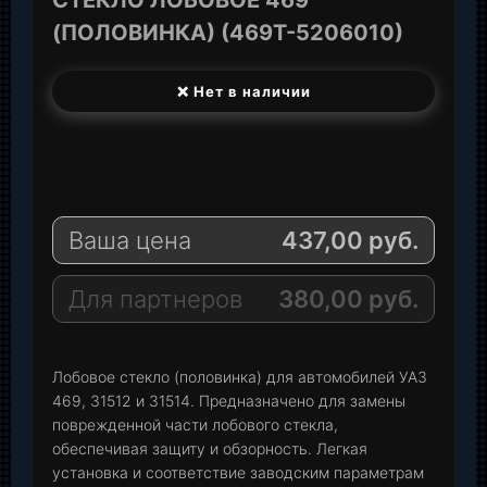
(ПОЛОВИНКА) (469Т-5206010)
❌ Нет в наличии
T
e
W
l
h
E
e
a
-
Ваша цена
437,00
руб.
g
t
M
r
s
a
a
A
i
Для партнеров
380,00
руб.
m
p
l
p
Лобовое стекло (половинка) для автомобилей УАЗ
469, 31512 и 31514. Предназначено для замены
поврежденной части лобового стекла,
обеспечивая защиту и обзорность. Легкая
установка и соответствие заводским параметрам