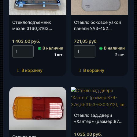
Стеклоподъемник
Стекло боковое узкой
механ.3160,3163
панели УАЗ-452
перед.прав.(3160-00-
размер 383х383
6104010-00), шт.
(0451-30-5403202-00),
1 403,00
руб.
721,05
руб.
шт.
◉
В наличии
◉
В наличии
1 шт.
2 шт.
В корзину
В корзину
Стекло зад.двери
«Хантер» (размер:879-
376,5)(3153-6303012),
шт.
1 035,00
руб.
Стекло для