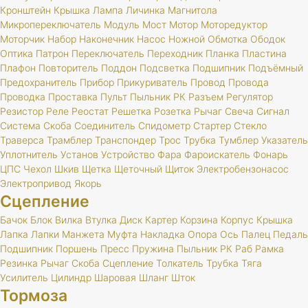
Кронштейн
Крышка
Лампа
Личинка
Магнитола
Микропереключатель
Модуль
Мост
Мотор
Моторедуктор
Моторчик
Набор
Наконечник
Насос
Ножной
Обмотка
Ободок
Оптика
Патрон
Переключатель
Переходник
Планка
Пластина
Плафон
Повторитель
Поддон
Подсветка
Подшипник
Подъёмный
Предохранитель
Прибор
Прикуриватель
Провод
Провода
Проводка
Проставка
Пульт
Пыльник
РК
Разъем
Регулятор
Резистор
Реле
Реостат
Решетка
Розетка
Рычаг
Свеча
Сигнал
Система
Скоба
Соединитель
Спидометр
Стартер
Стекло
Траверса
Трамблер
Транспондер
Трос
Трубка
Тумблер
Указатель
Уплотнитель
Установ
Устройство
Фара
Фароискатель
Фонарь
ЦПС
Чехол
Шкив
Щетка
Щеточный
Щиток
Электробензонасос
Электропривод
Якорь
Сцепление
Бачок
Блок
Вилка
Втулка
Диск
Картер
Корзина
Корпус
Крышка
Лапка
Лапки
Манжета
Муфта
Накладка
Опора
Ось
Палец
Педаль
Подшипник
Поршень
Пресс
Пружина
Пыльник
РК
Раб
Рамка
Резинка
Рычаг
Скоба
Сцепление
Толкатель
Трубка
Тяга
Усилитель
Цилиндр
Шаровая
Шланг
Шток
Тормоза