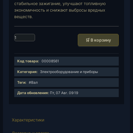
стабильное зажигание, улучшают топливную
экономичность и снижают выбросы вредных
веществ.
К
🛒 В корзину
о
л
и
Код товара:
00008561
ч
е
Категория:
Электрооборудование и приборы
с
Теги:
#Вал
т
в
Дата обновления:
Пт, 07 Авг. 09:19
о
т
о
в
Характеристики
а
р