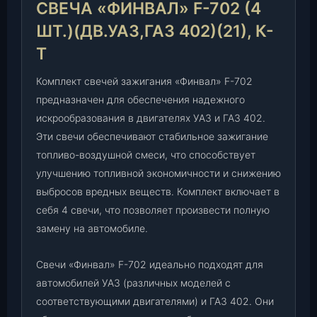
СВЕЧА «ФИНВАЛ» F-702 (4
(
4
ШТ.)(ДВ.УАЗ,ГАЗ 402)(21), К-
ш
Т
т
.
Комплект свечей зажигания «Финвал» F-702
)
предназначен для обеспечения надежного
(
искрообразования в двигателях УАЗ и ГАЗ 402.
д
Эти свечи обеспечивают стабильное зажигание
в
топливо-воздушной смеси, что способствует
.
У
улучшению топливной экономичности и снижению
А
выбросов вредных веществ. Комплект включает в
З
себя 4 свечи, что позволяет произвести полную
,
замену на автомобиле.
Г
А
Свечи «Финвал» F-702 идеально подходят для
З
автомобилей УАЗ (различных моделей с
4
соответствующими двигателями) и ГАЗ 402. Они
0