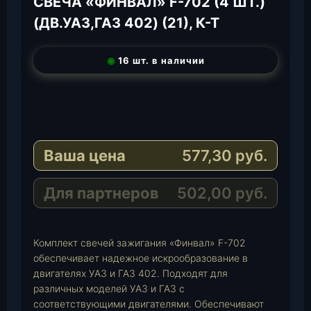
СВЕЧА «ФИНВАЛ» F-702 (4 ШТ.)
(ДВ.УАЗ,ГАЗ 402) (21), К-Т
◉
16 шт. в наличии
T
e
W
l
h
E
e
a
-
Ваша цена
577,30
руб.
g
t
M
r
s
a
a
A
i
Для партнеров
502,00
руб.
m
p
l
p
Комплект свечей зажигания «Финвал» F-702
обеспечивает надежное искрообразование в
двигателях УАЗ и ГАЗ 402. Подходят для
различных моделей УАЗ и ГАЗ с
соответствующими двигателями. Обеспечивают