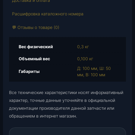
Доставка и оплата
а
Расшифровка каталожного номера
С
в
💬 Отзывы о товаре (0)
е
ч
а
Вес физический
0,3 кг
"
Ф
Объемный вес
0,100 кг
и
Д: 100 мм, Ш: 50
н
Габариты
мм, В: 100 мм
в
а
л
Все технические характеристики носят информативный
"
характер, точные данные уточняйте в официальной
F
документации производителя данной запчасти или
-
обращением в интернет магазин.
7
0
2