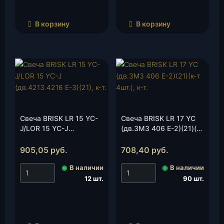
В корзину
В корзину
Свеча BRISK LR 15 YC-
Свеча BRISK LR 17 YC
J/LОR 15 YC-J
(дв.ЗМЗ 406 Е-2)(21)(к-
(дв.4213.4216 Е-3)(21),
т 4шт.), к-т.
к-т.
905,05
руб.
708,40
руб.
◉
В наличии
◉
В наличии
12 шт.
90 шт.