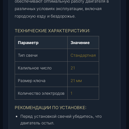
2
обеспечивают оптимальную работу двигателя в
)
различных условиях эксплуатации, включая
(
городскую езду и бездорожье.
2
1
ТЕХНИЧЕСКИЕ ХАРАКТЕРИСТИКИ:
)
,
Параметр
Значение
к
-
Тип свечи
Стандартная
т
.
Калильное число
21
Размер ключа
21 мм
Количество электродов
1
РЕКОМЕНДАЦИИ ПО УСТАНОВКЕ:
Перед установкой свечей убедитесь, что
двигатель остыл.