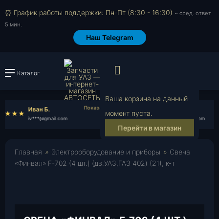
⏰ График работы поддержки: Пн-Пт (8:30 - 16:30)
~ сред. ответ
5 мин.
Наш Telegram
Просмотр корзи
Каталог
Войти или зарегистрировать
Ваша корзина на данный
Иван Б.
Илья Г.
момент пуста.
iv***@gmail.com
il***@yahoo.com
Перейти в магазин
Главная
»
Электрооборудование и приборы
»
Свеча
«Финвал» F-702 (4 шт.) (дв.УАЗ,ГАЗ 402) (21), к-т