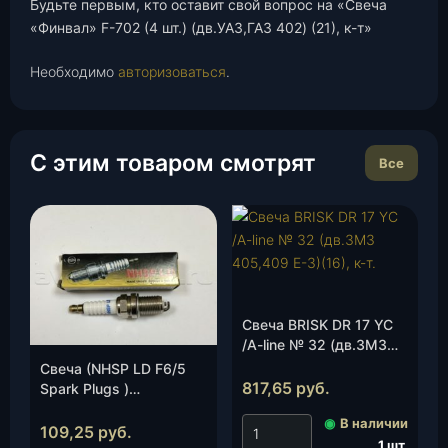
Будьте первым, кто оставит свой вопрос на «Свеча
«Финвал» F-702 (4 шт.) (дв.УАЗ,ГАЗ 402) (21), к-т»
Необходимо
авторизоваться
.
С этим товаром смотрят
Все
Свеча BRISK DR 17 YC
/A-line № 32 (дв.ЗМЗ
405,409 Е-3)(16), к-т.
Свеча (NHSP LD F6/5
817,65
руб.
Spark Plugs )
(дв.405,406, 409 и др.
◉
В наличии
инжектр.), шт.
109,25
руб.
1 шт.