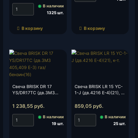
◉
В наличии
1325 шт.
В корзину
В корзину
Свеча BRISK DR 17
Свеча BRISK LR 15 YC-
YS/DR17TC (дв.ЗМЗ
1-J (дв.4216 Е-4)(21), к-
405,409 Е-3) газ/
т.
бензин (16), к-т.
1 238,55
руб.
859,05
руб.
◉
В наличии
◉
В наличии
19 шт.
25 шт.