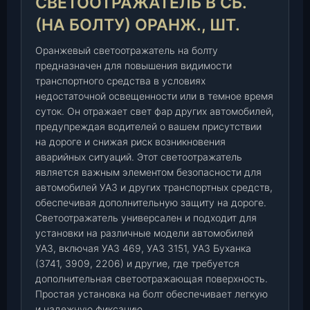
СВЕТООТРАЖАТЕЛЬ В СБ.
а
ж
(НА БОЛТУ) ОРАНЖ., ШТ.
а
т
Оранжевый светоотражатель на болту
е
предназначен для повышения видимости
транспортного средства в условиях
л
недостаточной освещенности или в темное время
ь
суток. Он отражает свет фар других автомобилей,
в
предупреждая водителей о вашем присутствии
с
на дороге и снижая риск возникновения
б
аварийных ситуаций. Этот светоотражатель
.
является важным элементом безопасности для
(
автомобилей УАЗ и других транспортных средств,
н
обеспечивая дополнительную защиту на дороге.
а
Светоотражатель универсален и подходит для
б
установки на различные модели автомобилей
о
УАЗ, включая УАЗ 469, УАЗ 3151, УАЗ Буханка
л
(3741, 3909, 2206) и другие, где требуется
т
дополнительная светоотражающая поверхность.
у
Простая установка на болт обеспечивает легкую
)
и надежную фиксацию.