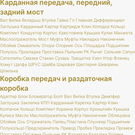
Карданная передача, передний,
задний мост
Вал
Вилка
Вкладыш
Втулка
Гайка
Гл
Главная
Дифференциал
Заглушка
Карданный
Картер
Картридж
Клин
Колодка
Кольцо
Комплект
Кондуктор
Корпус
Крестовина
Крышка
Кулак
Манжета
Маслоотражатель
Мост
Муфта
Муфты
Накладка
Наконечник
Обойма
Омыватель
Опора
Опорник
Ось
Площадка
Подшипник
Полуось
Прокладка
Проставка
Пыльник
РК
Рычаг
Сальник
Сапун
Сателлиты
Смазка
Стакан
Сухарь
Трещетка
Узел
Упор
Фланец
Хомут
Цапфа
ШРУС
Шайба
Шаровая
Шестерня
Шкворень
Шпилька
Коробка передач и раздаточная
коробка
Адаптер
Блок
Блокиратор
Болт
Вал
Вилка
Втулка
Демпфер
Заглушка
Заклепка
КПП
Карданный
Каретка
Картер
Клин
Колпачок
Кольцо
Комплект
Корзина
Корпус
Кронштейн
Крышка
Кулиса
Масло
Маслоотражатель
Муфта
Наконечник
Облицовка
Обойма
Ось
Отражатель
Палец
Пластина
Плунжер
Подшипник
Полукольцо
Предохранитель
Привод
Пробка
Прокладка
Промеж
Проставка
Пружина
Пыльник
РК
Радиатор
Раздатка
Ролики