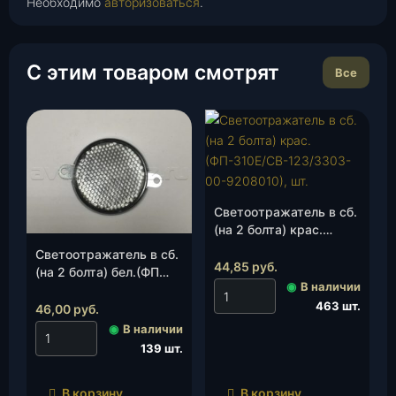
Необходимо
авторизоваться
.
С этим товаром смотрят
Все
Светоотражатель в сб.
(на 2 болта) крас.
(ФП-310Е/
Светоотражатель в сб.
СВ-123/3303-00-
44,85
руб.
(на 2 болта) бел.(ФП
9208010), шт.
◉
В наличии
310Е), шт.
463 шт.
46,00
руб.
◉
В наличии
139 шт.
В корзину
В корзину