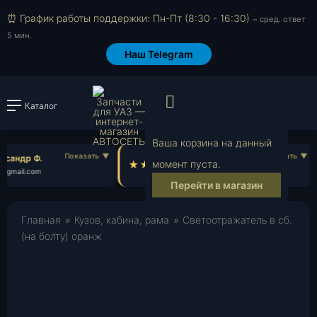
⏰ График работы поддержки: Пн-Пт (8:30 - 16:30)
~ сред. ответ
5 мин.
Наш Telegram
Просмотр корзи
Каталог
Войти или зарегистрировать
Ваша корзина на данный
сандр Ф.
Олег А.
момент пуста.
@gmail.com
ol***@yahoo.com
Перейти в магазин
Главная
»
Кузов, кабина, рама
»
Светоотражатель в сб.
(на болту) оранж