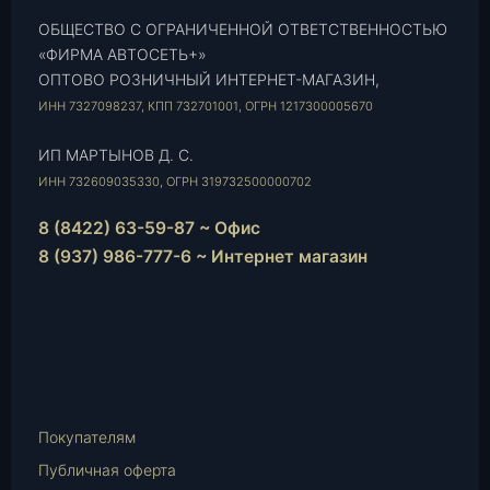
ОБЩЕСТВО С ОГРАНИЧЕННОЙ ОТВЕТСТВЕННОСТЬЮ
«ФИРМА АВТОСЕТЬ+»
ОПТОВО РОЗНИЧНЫЙ ИНТЕРНЕТ-МАГАЗИН,
ИНН 7327098237, КПП 732701001, ОГРН 1217300005670
ИП МАРТЫНОВ Д. С.
ИНН 732609035330, ОГРН 319732500000702
8 (8422) 63-59-87 ~ Офис
8 (937) 986-777-6 ~ Интернет магазин
Instagram
vk.com
Telegram
WhatsApp
E-
Mail
Покупателям
Публичная оферта