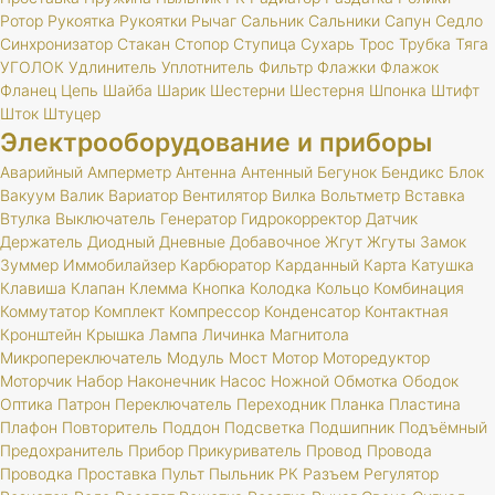
Ротор
Рукоятка
Рукоятки
Рычаг
Сальник
Сальники
Сапун
Седло
Синхронизатор
Стакан
Стопор
Ступица
Сухарь
Трос
Трубка
Тяга
УГОЛОК
Удлинитель
Уплотнитель
Фильтр
Флажки
Флажок
Фланец
Цепь
Шайба
Шарик
Шестерни
Шестерня
Шпонка
Штифт
Шток
Штуцер
Электрооборудование и приборы
Аварийный
Амперметр
Антенна
Антенный
Бегунок
Бендикс
Блок
Вакуум
Валик
Вариатор
Вентилятор
Вилка
Вольтметр
Вставка
Втулка
Выключатель
Генератор
Гидрокорректор
Датчик
Держатель
Диодный
Дневные
Добавочное
Жгут
Жгуты
Замок
Зуммер
Иммобилайзер
Карбюратор
Карданный
Карта
Катушка
Клавиша
Клапан
Клемма
Кнопка
Колодка
Кольцо
Комбинация
Коммутатор
Комплект
Компрессор
Конденсатор
Контактная
Кронштейн
Крышка
Лампа
Личинка
Магнитола
Микропереключатель
Модуль
Мост
Мотор
Моторедуктор
Моторчик
Набор
Наконечник
Насос
Ножной
Обмотка
Ободок
Оптика
Патрон
Переключатель
Переходник
Планка
Пластина
Плафон
Повторитель
Поддон
Подсветка
Подшипник
Подъёмный
Предохранитель
Прибор
Прикуриватель
Провод
Провода
Проводка
Проставка
Пульт
Пыльник
РК
Разъем
Регулятор