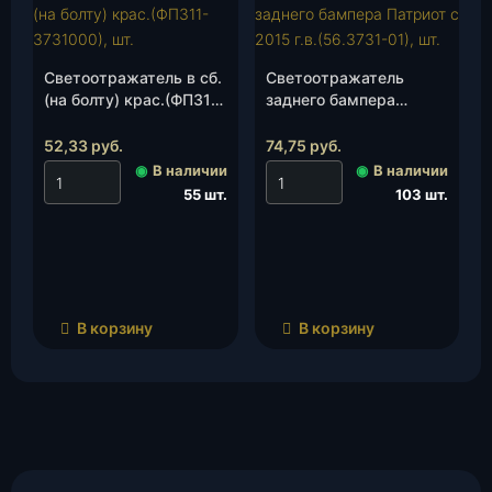
Светоотражатель в сб.
Светоотражатель
(на болту) крас.(ФП311-
заднего бампера
3731000), шт.
Патриот с 2015 г.в.
(56.3731-01), шт.
52,33
руб.
74,75
руб.
◉
В наличии
◉
В наличии
55 шт.
103 шт.
В корзину
В корзину