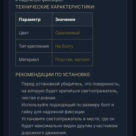
о
ТЕХНИЧЕСКИЕ ХАРАКТЕРИСТИКИ:
р
а
Параметр
Значение
н
ж
Цвет
Оранжевый
.
Тип крепления
На болту
,
ш
Материал
Пластик, металл
т
.
РЕКОМЕНДАЦИИ ПО УСТАНОВКЕ:
Перед установкой убедитесь, что поверхность,
на которую будет крепиться светоотражатель,
чистая и ровная.
Используйте подходящий по размеру болт и
гайку для надежной фиксации.
Установите светоотражатель в месте, где он
будет максимально виден другим участникам
дорожного движения.