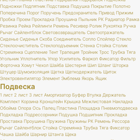
Подножки
Подпятник
Подставка
Подушка
Покрытие
Полотно
Поперечина
Порог
Поручень
Предохранитель
Привод
Прижим
Пробка
Проем
Прокладка
Проушина
Пыльник
РК
Радиатор
Рамка
Резинка
Рейка
Рейлинги
Ремень
Ресивер
Ролик
Рукоятка
Ручка
Рычаг
Сайлентблок
Световозвращатель
Светоотражатель
Сиденье
Сиденья
Скоба
Соединитель
Сопло
Спойлер
Стекло
Стеклоочиститель
Стеклоподъемник
Стенка
Стойка
Столик
Стремянка
Сцепление
Тент
Трапеция
Тройник
Трос
Трубка
Тяга
Угольник
Уплотнитель
Упор
Усилитель
Фаркоп
Фиксатор
Фильтр
Форточка
Хомут
Чехол
Шайба
Шестерня
Шип
Шланг
Шторка
Штуцер
Шумоизоляция
Щетка
Щеткодержатель
Щиток
Электровентилятор
Элемент
Эмблема
Якорь
Ящик
Подвеска
1 лист
2 лист
3 лист
Амортизатор
Буфер
Втулка
Держатель
Комплект
Корзина
Кронштейн
Крышка
Межлистовая
Накладка
Обойма
Опора
Ось
Палец
Пластина
Площадка
Пневмоподвеска
Подкладка
Подрессорники
Подушка
Подшипник
Прокладка
Проставка
Проушина
Пружина
Пружины
РК
Ремень
Рессора
Рычаг
Сайлентблок
Стойка
Стремянка
Трубка
Тяга
Фиксатор
Чашка
Шайба
Шарнир
Штанга
Щека