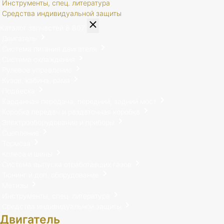
Инструменты, спец. литература
Средства индивидуальной защиты
Каталог запчастей
8 807
Двигатель
Система питания двигателя
Система охлаждения
Рулевое управление
Кузов, кабина, рама
Подвеска
Карданная передача, передний, задний мост
Коробка передач и раздаточная коробка
Электрооборудование и приборы
Сцепление
Тормоза
Колеса и шины
Система выпуска отработавших газов
Тюнинг и доп. оборудование
Метизы
Инструменты, спец. литература
Средства индивидуальной защиты
Двигатель