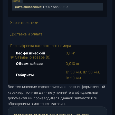
рама
е
Дата обновления:
Пт, 07 Авг. 09:19
с
т
в
Характеристики
о
т
Доставка и оплата
о
в
Расшифровка каталожного номера
а
Вес физический
0,1 кг
р
💬 Отзывы о товаре (0)
а
Объемный вес
0,010 кг
С
Д: 50 мм, Ш: 50 мм,
в
Габариты
В: 20 мм
е
т
Все технические характеристики носят информативный
о
характер, точные данные уточняйте в официальной
документации производителя данной запчасти или
о
обращением в интернет магазин.
т
р