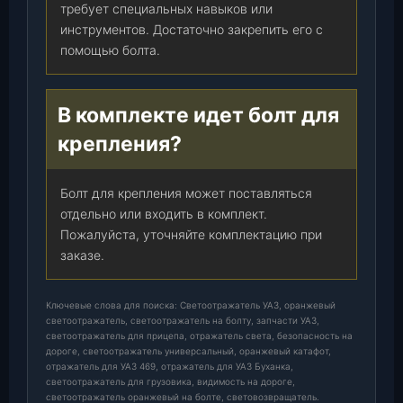
требует специальных навыков или
инструментов. Достаточно закрепить его с
помощью болта.
В комплекте идет болт для
крепления?
Болт для крепления может поставляться
отдельно или входить в комплект.
Пожалуйста, уточняйте комплектацию при
заказе.
Ключевые слова для поиска: Светоотражатель УАЗ, оранжевый
светоотражатель, светоотражатель на болту, запчасти УАЗ,
светоотражатель для прицепа, отражатель света, безопасность на
дороге, светоотражатель универсальный, оранжевый катафот,
отражатель для УАЗ 469, отражатель для УАЗ Буханка,
светоотражатель для грузовика, видимость на дороге,
светоотражатель оранжевый на болте, световозвращатель.