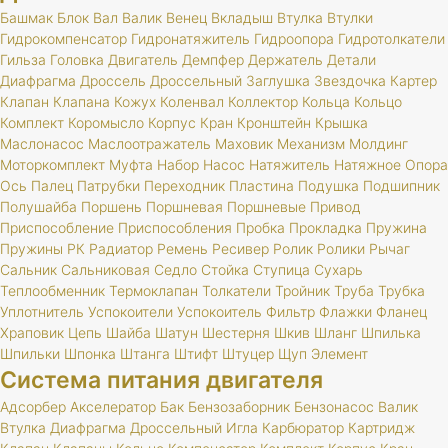
Башмак
Блок
Вал
Валик
Венец
Вкладыш
Втулка
Втулки
Гидрокомпенсатор
Гидронатяжитель
Гидроопора
Гидротолкатели
Гильза
Головка
Двигатель
Демпфер
Держатель
Детали
Диафрагма
Дроссель
Дроссельный
Заглушка
Звездочка
Картер
Клапан
Клапана
Кожух
Коленвал
Коллектор
Кольца
Кольцо
Комплект
Коромысло
Корпус
Кран
Кронштейн
Крышка
Маслонасос
Маслоотражатель
Маховик
Механизм
Молдинг
Моторкомплект
Муфта
Набор
Насос
Натяжитель
Натяжное
Опора
Ось
Палец
Патрубки
Переходник
Пластина
Подушка
Подшипник
Полушайба
Поршень
Поршневая
Поршневые
Привод
Приспособление
Приспособления
Пробка
Прокладка
Пружина
Пружины
РК
Радиатор
Ремень
Ресивер
Ролик
Ролики
Рычаг
Сальник
Сальниковая
Седло
Стойка
Ступица
Сухарь
Теплообменник
Термоклапан
Толкатели
Тройник
Труба
Трубка
Уплотнитель
Успокоители
Успокоитель
Фильтр
Флажки
Фланец
Храповик
Цепь
Шайба
Шатун
Шестерня
Шкив
Шланг
Шпилька
Шпильки
Шпонка
Штанга
Штифт
Штуцер
Щуп
Элемент
Система питания двигателя
Адсорбер
Акселератор
Бак
Бензозаборник
Бензонасос
Валик
Втулка
Диафрагма
Дроссельный
Игла
Карбюратор
Картридж