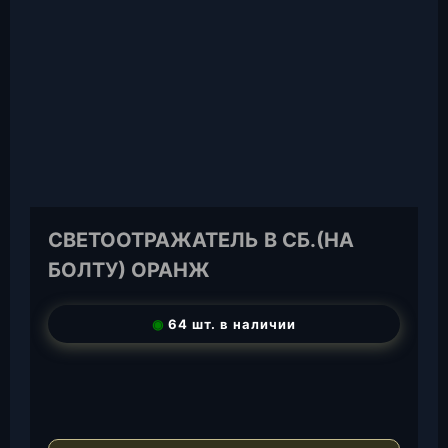
СВЕТООТРАЖАТЕЛЬ В СБ.(НА
БОЛТУ) ОРАНЖ
◉
64 шт. в наличии
T
e
W
l
h
E
e
a
-