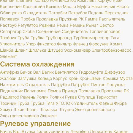
Клапан
Клапаны
Кольцо
Компенсатор
Комплект
Корпус
Кран
Крепление
Кронштейн
Крышка
Масло
Муфта
Наконечник
Насос
Облицовка
Охладитель
Патрубки
Патрубок
Педаль
Переходник
Поплавок
Пробка
Прокладка
Пружина
РК
Рампа
Распылитель
Раструб
Регулятор
Резинка
Рейка
Ремень
Рычаг
Сектор
Сепаратор
Скоба
Соединение
Соединитель
Топливопровод
Тройник
Труба
Трубка
Трубопровод
Турбокомпрессор
Тяга
Уплотнитель
Упор
Фиксатор
Фильтр
Фланец
Форсунка
Хомут
Шайба
Шланг
Шпилька
Штуцер
Экономайзер
Электробензонасос
Элемент
Система охлаждения
Антифриз
Бачок
Вал
Валик
Вентилятор
Гидромуфта
Диффузор
Жалюзи
Заглушка
Кольцо
Корпус
Кран
Кронштейн
Крышка
Муфта
Натяжитель
Отражатель
Патрубки
Патрубок
Пистон
Подушка
Подшипник
Полупомпа
Помпа
Привод
Прокладка
Проставка
РК
Радиатор
Ремень
Ролик
Ролики
Рукав
Ступица
Термостат
Тройник
Труба
Трубка
Тяга
УГОЛОК
Удлинитель
Фальш
Фибра
Хомут
Шкив
Шланг
Шпилька
Штуцер
Электробензонасос
Электровентилятор
Элемент
Рулевое управление
Бачок
Вал
Втулка
Гидроусилитель
Демпфер
Держатель
Кардан