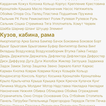
Карданчик
Кожух
Колонка
Кольцо
Корпус
Крепление
Крестовина
Кронштейн
Крышка
Масло
Наконечник
Насос
Натяжитель
Обойма
Опора
Ось
Палец
Пластина
Подшипник
Пружина
Пыльник
РК
Реле
Ремкомплект
Ролик
Рулевая
Рулевое
Руль
Сальник
Сошка
Стремянка
Тяга
Уплотнитель
Хомут
Червяк
Шайба
Шарнир
Шланг
Штуцер
Элемент
Кузов, кабина, рама
Амортизатор
Арка
Балка
Бампер
Бачок
Боковина
Боковое
Борт
Брызг
Брызговик
Брызговики
Буфер
Вентилятор
Вилка
Винт
Вкладыш
Воздуховод
Воздухозаборник
Втулка
Гайка
Гнездо
Дверь
Держатели
Держатель
Дефлектор
Дефлектора
Дефростер
Диск
Диффузор
Дуга
Дуги
Желобок
Жиклер
Заглушка
Задвижка
Задок
Замок
Запор
Защелка
Звено
Зеркало
Капот
Каркас
Карман
Кнопка
Коврик
Коврики
Кожух
Козырёк
Кольцо
Конденсатор
Консоль
Корпус
Косынка
Кронштейн
Кронштейны
Крыло
Крыльчатка
Крыша
Крышка
Крюк
Крючок
Кулачок
Кунг
Личинка
Модуль
Молдинг
Мотор
Надставка
Накладка
Накладки
Наконечник
Нижняя
Обивка
Облицовка
Обойма
Ограждение
Ограничитель
Окно
Опора
Основание
Ось
Отбойник
Отопитель
Панель
Патрубки
Пепельница
Перегородка
Передок
Петля
Печка
Пистон
Планка
Пластина
Подкрылки
Подкрылок
Подножка