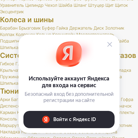
Уравнитель
Цилиндр
Чехол
Шайба
Шланг
Штуцер
Щит
Щиток
Эксцентрик
Колеса и шины
Барабан
Брызговик
Буфер
Гайка
Держатель
Диск
Золотник
Колпак
Колпачок
Кольцо
Кронштейн
Маслоотражатель
Подшипник
Прокладка
РК
Сальник
Стержень
Ступица
Шайба
Шпилька
Штуцер
Система выпуска отработавших газов
Гибкое
Глушитель
Клапан
Кольцо
Комплект
Кронштейн
Крыльчатка
Набор
Нейтрализатор
Планка
Подушка
Прокладка
Пружина
РК
Резонатор
Скоба
Труба
Фланец
Хомут
Шайба
Шпилька
Тюнинг и доп. оборудование
Арки
Багажник
Бар
Блокировка
Воблер
Воздухозаборник
Гофра
Диспенсер
Дифференциал
Дуга
Заглушка
Защита
Знак
Значок
Карман
Карманы
Каталог
Кенгурин
Коврик
Комплект
Комплекты
Консоль
Крепление
Кронштейн
Лебедка
Лестница
Люк
Маршрутный
Молдинг
Молдинги
Монетница
Набор
Накапотник
Накладка
Накладки
Наклейка
Обвес
Обивка
Облицовка