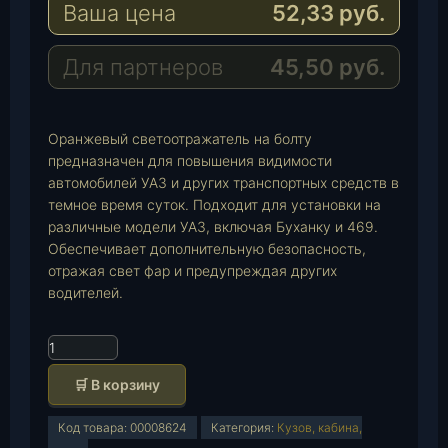
Ваша цена
52,33
руб.
g
t
M
r
s
a
a
A
i
Для партнеров
45,50
руб.
m
p
l
p
Оранжевый светоотражатель на болту
предназначен для повышения видимости
автомобилей УАЗ и других транспортных средств в
темное время суток. Подходит для установки на
различные модели УАЗ, включая Буханку и 469.
Обеспечивает дополнительную безопасность,
отражая свет фар и предупреждая других
водителей.
К
о
🛒 В корзину
л
и
Код товара:
00008624
Категория:
Кузов, кабина,
ч