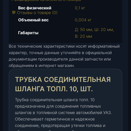
а
Вес физический
0,1 кг
р
💬 Отзывы о товаре (0)
а
Объемный вес
0,004 кг
Т
Д: 50 мм, Ш: 20 мм,
р
Габариты
В: 20 мм
у
б
Все технические характеристики носят информативный
к
характер, точные данные уточняйте в официальной
документации производителя данной запчасти или
а
обращением в интернет магазин.
с
о
ТРУБКА СОЕДИНИТЕЛЬНАЯ
е
д
ШЛАНГА ТОПЛ. 10, ШТ.
и
н
Трубка соединительная шланга топл. 10
и
предназначена для соединения топливных
шлангов в топливной системе автомобилей УАЗ.
т
Обеспечивает герметичное и надежное
е
соединение, предотвращая утечки топлива и
л