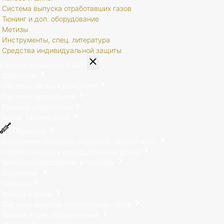
Система выпуска отработавших газов
Тюнинг и доп. оборудование
Метизы
Инструменты, спец. литература
Средства индивидуальной защиты
Каталог запчастей
8 807
Двигатель
Система питания двигателя
Система охлаждения
Рулевое управление
Кузов, кабина, рама
Подвеска
Карданная передача, передний, задний мост
Коробка передач и раздаточная коробка
Электрооборудование и приборы
Сцепление
Тормоза
Колеса и шины
Система выпуска отработавших газов
Тюнинг и доп. оборудование