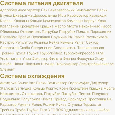
Система питания двигателя
Адсорбер
Акселератор
Бак
Бензозаборник
Бензонасос
Валик
Втулка
Диафрагма
Дроссельный
Игла
Карбюратор
Картридж
Клапан
Клапаны
Кольцо
Компенсатор
Комплект
Корпус
Кран
Крепление
Кронштейн
Крышка
Масло
Муфта
Наконечник
Насос
Облицовка
Охладитель
Патрубки
Патрубок
Педаль
Переходник
Поплавок
Пробка
Прокладка
Пружина
РК
Рампа
Распылитель
Раструб
Регулятор
Резинка
Рейка
Ремень
Рычаг
Сектор
Сепаратор
Скоба
Соединение
Соединитель
Топливопровод
Тройник
Труба
Трубка
Трубопровод
Турбокомпрессор
Тяга
Уплотнитель
Упор
Фиксатор
Фильтр
Фланец
Форсунка
Хомут
Шайба
Шланг
Шпилька
Штуцер
Экономайзер
Электробензонасос
Элемент
Система охлаждения
Антифриз
Бачок
Вал
Валик
Вентилятор
Гидромуфта
Диффузор
Жалюзи
Заглушка
Кольцо
Корпус
Кран
Кронштейн
Крышка
Муфта
Натяжитель
Отражатель
Патрубки
Патрубок
Пистон
Подушка
Подшипник
Полупомпа
Помпа
Привод
Прокладка
Проставка
РК
Радиатор
Ремень
Ролик
Ролики
Рукав
Ступица
Термостат
Тройник
Труба
Трубка
Тяга
УГОЛОК
Удлинитель
Фальш
Фибра