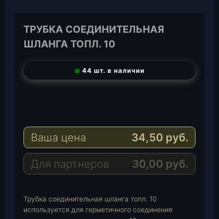
ТРУБКА СОЕДИНИТЕЛЬНАЯ
ШЛАНГА ТОПЛ. 10
◉
44 шт. в наличии
T
e
W
l
h
E
e
a
-
Ваша цена
34,50
руб.
g
t
M
r
s
a
a
A
i
Для партнеров
30,00
руб.
m
p
l
p
Трубка соединительная шланга топл. 10
используется для герметичного соединения