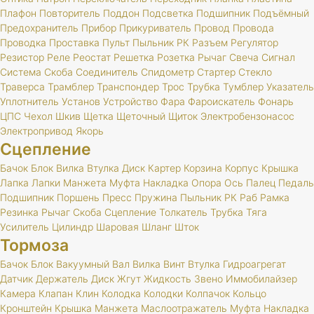
Плафон
Повторитель
Поддон
Подсветка
Подшипник
Подъёмный
Предохранитель
Прибор
Прикуриватель
Провод
Провода
Проводка
Проставка
Пульт
Пыльник
РК
Разъем
Регулятор
Резистор
Реле
Реостат
Решетка
Розетка
Рычаг
Свеча
Сигнал
Система
Скоба
Соединитель
Спидометр
Стартер
Стекло
Траверса
Трамблер
Транспондер
Трос
Трубка
Тумблер
Указатель
Уплотнитель
Установ
Устройство
Фара
Фароискатель
Фонарь
ЦПС
Чехол
Шкив
Щетка
Щеточный
Щиток
Электробензонасос
Электропривод
Якорь
Сцепление
Бачок
Блок
Вилка
Втулка
Диск
Картер
Корзина
Корпус
Крышка
Лапка
Лапки
Манжета
Муфта
Накладка
Опора
Ось
Палец
Педаль
Подшипник
Поршень
Пресс
Пружина
Пыльник
РК
Раб
Рамка
Резинка
Рычаг
Скоба
Сцепление
Толкатель
Трубка
Тяга
Усилитель
Цилиндр
Шаровая
Шланг
Шток
Тормоза
Бачок
Блок
Вакуумный
Вал
Вилка
Винт
Втулка
Гидроагрегат
Датчик
Держатель
Диск
Жгут
Жидкость
Звено
Иммобилайзер
Камера
Клапан
Клин
Колодка
Колодки
Колпачок
Кольцо
Кронштейн
Крышка
Манжета
Маслоотражатель
Муфта
Накладка