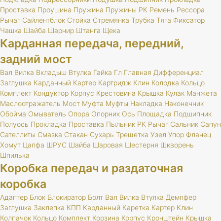
Проставка
Проушина
Пружина
Пружины
РК
Ремень
Рессора
Рычаг
Сайлентблок
Стойка
Стремянка
Трубка
Тяга
Фиксатор
Чашка
Шайба
Шарнир
Штанга
Щека
Карданная передача, передний,
задний мост
Вал
Вилка
Вкладыш
Втулка
Гайка
Гл
Главная
Дифференциал
Заглушка
Карданный
Картер
Картридж
Клин
Колодка
Кольцо
Комплект
Кондуктор
Корпус
Крестовина
Крышка
Кулак
Манжета
Маслоотражатель
Мост
Муфта
Муфты
Накладка
Наконечник
Обойма
Омыватель
Опора
Опорник
Ось
Площадка
Подшипник
Полуось
Прокладка
Проставка
Пыльник
РК
Рычаг
Сальник
Сапун
Сателлиты
Смазка
Стакан
Сухарь
Трещетка
Узел
Упор
Фланец
Хомут
Цапфа
ШРУС
Шайба
Шаровая
Шестерня
Шкворень
Шпилька
Коробка передач и раздаточная
коробка
Адаптер
Блок
Блокиратор
Болт
Вал
Вилка
Втулка
Демпфер
Заглушка
Заклепка
КПП
Карданный
Каретка
Картер
Клин
Колпачок
Кольцо
Комплект
Корзина
Корпус
Кронштейн
Крышка