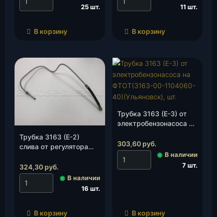
25 шт.
11 шт.
В корзину
В корзину
Трубка 3163 (Е-3) от
электробензонасоса на
ФТОТ(3163-00-
Трубка 3163 (Е-2)
1104060-40)
303,60
руб.
слива от регулятора
(Ульяновск), шт.
◉
В наличии
давления (3162-20-
7 шт.
1104080-00)
324,30
руб.
(Ульяновск), шт.
◉
В наличии
16 шт.
В корзину
В корзину