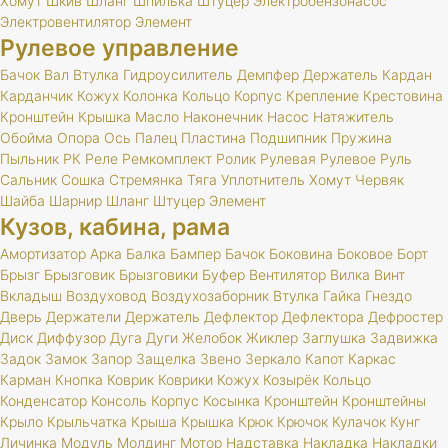
Хомут
Шкив
Шланг
Шпилька
Штуцер
Электробензонасос
Электровентилятор
Элемент
Рулевое управление
Бачок
Вал
Втулка
Гидроусилитель
Демпфер
Держатель
Кардан
Карданчик
Кожух
Колонка
Кольцо
Корпус
Крепление
Крестовина
Кронштейн
Крышка
Масло
Наконечник
Насос
Натяжитель
Обойма
Опора
Ось
Палец
Пластина
Подшипник
Пружина
Пыльник
РК
Реле
Ремкомплект
Ролик
Рулевая
Рулевое
Руль
Сальник
Сошка
Стремянка
Тяга
Уплотнитель
Хомут
Червяк
Шайба
Шарнир
Шланг
Штуцер
Элемент
Кузов, кабина, рама
Амортизатор
Арка
Балка
Бампер
Бачок
Боковина
Боковое
Борт
Брызг
Брызговик
Брызговики
Буфер
Вентилятор
Вилка
Винт
Вкладыш
Воздуховод
Воздухозаборник
Втулка
Гайка
Гнездо
Дверь
Держатели
Держатель
Дефлектор
Дефлектора
Дефростер
Диск
Диффузор
Дуга
Дуги
Желобок
Жиклер
Заглушка
Задвижка
Задок
Замок
Запор
Защелка
Звено
Зеркало
Капот
Каркас
Карман
Кнопка
Коврик
Коврики
Кожух
Козырёк
Кольцо
Конденсатор
Консоль
Корпус
Косынка
Кронштейн
Кронштейны
Крыло
Крыльчатка
Крыша
Крышка
Крюк
Крючок
Кулачок
Кунг
Личинка
Модуль
Молдинг
Мотор
Надставка
Накладка
Накладки