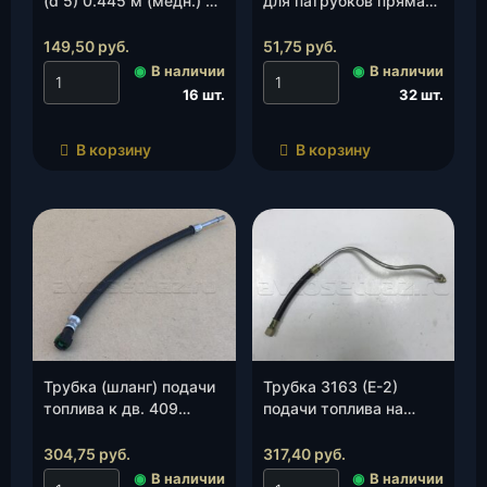
(d 5) 0.445 м (медн.) от
для патрубков прямая
сигн. устр-ва ГТЦ к
с переходом D 20 х18
тройнику под АБС
L= 62 мм (металл), шт.
149,50
руб.
51,75
руб.
(3163-3506020-40)
◉
В наличии
◉
В наличии
(Ульяновск), шт.
16 шт.
32 шт.
В корзину
В корзину
Трубка (шланг) подачи
Трубка 3163 (Е-2)
топлива к дв. 409
подачи топлива на
Патриот на рампу
двигатель (3162-20-
(3163-1104208-00)
1104072-00)
304,75
руб.
317,40
руб.
(Ульяновск), шт.
(Ульяновск), шт.
◉
В наличии
◉
В наличии