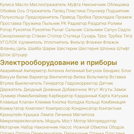
Кулиса
Масло
Маслоотражатель
Муфта
Наконечник
Облицовка
Обойма
Ось
Отражатель
Палец
Пластина
Плунжер
Подшипник
Полукольцо
Предохранитель
Привод
Пробка
Прокладка
Промеж
Проставка
Пружина
Пыльник
РК
Радиатор
Раздатка
Ролики
Ротор
Рукоятка
Рукоятки
Рычаг
Сальник
Сальники
Сапун
Седло
Синхронизатор
Стакан
Стопор
Ступица
Сухарь
Трос
Трубка
Тяга
УГОЛОК
Удлинитель
Уплотнитель
Фильтр
Флажки
Флажок
Фланец
Цепь
Шайба
Шарик
Шестерни
Шестерня
Шпонка
Штифт
Шток
Штуцер
Электрооборудование и приборы
Аварийный
Амперметр
Антенна
Антенный
Бегунок
Бендикс
Блок
Вакуум
Валик
Вариатор
Вентилятор
Вилка
Вольтметр
Вставка
Втулка
Выключатель
Генератор
Гидрокорректор
Датчик
Держатель
Диодный
Дневные
Добавочное
Жгут
Жгуты
Замок
Зуммер
Иммобилайзер
Карбюратор
Карданный
Карта
Катушка
Клавиша
Клапан
Клемма
Кнопка
Колодка
Кольцо
Комбинация
Коммутатор
Комплект
Компрессор
Конденсатор
Контактная
Кронштейн
Крышка
Лампа
Личинка
Магнитола
Микропереключатель
Модуль
Мост
Мотор
Моторедуктор
Моторчик
Набор
Наконечник
Насос
Ножной
Обмотка
Ободок
Оптика
Патрон
Переключатель
Переходник
Планка
Пластина