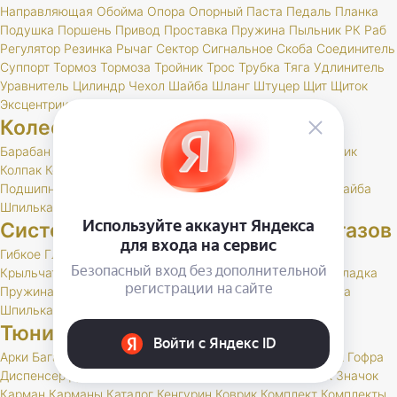
Направляющая
Обойма
Опора
Опорный
Паста
Педаль
Планка
Подушка
Поршень
Привод
Проставка
Пружина
Пыльник
РК
Раб
Регулятор
Резинка
Рычаг
Сектор
Сигнальное
Скоба
Соединитель
Суппорт
Тормоз
Тормоза
Тройник
Трос
Трубка
Тяга
Удлинитель
Уравнитель
Цилиндр
Чехол
Шайба
Шланг
Штуцер
Щит
Щиток
Эксцентрик
Колеса и шины
Барабан
Брызговик
Буфер
Гайка
Держатель
Диск
Золотник
Колпак
Колпачок
Кольцо
Кронштейн
Маслоотражатель
Подшипник
Прокладка
РК
Сальник
Стержень
Ступица
Шайба
Шпилька
Штуцер
Система выпуска отработавших газов
Гибкое
Глушитель
Клапан
Кольцо
Комплект
Кронштейн
Крыльчатка
Набор
Нейтрализатор
Планка
Подушка
Прокладка
Пружина
РК
Резонатор
Скоба
Труба
Фланец
Хомут
Шайба
Шпилька
Тюнинг и доп. оборудование
Арки
Багажник
Бар
Блокировка
Воблер
Воздухозаборник
Гофра
Диспенсер
Дифференциал
Дуга
Заглушка
Защита
Знак
Значок
Карман
Карманы
Каталог
Кенгурин
Коврик
Комплект
Комплекты