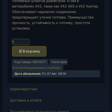
топливных шлангов диаметром 10 мм в
автомобилях УАЗ, таких как УАЗ 469 и УАЗ Хантер.
Обеспечивает надежное соединение,
предотвращает утечки топлива. Преимущества:
прочность, устойчивость к топливу, простота
установки.
К
о
🛒 В корзину
л
и
Код товара:
00014571
Категория:
ч
Электрооборудование и приборы
е
Дата обновления:
Пт, 07 Авг. 09:19
с
т
в
Характеристики
о
т
Доставка и оплата
о
в
Расшифровка каталожного номера