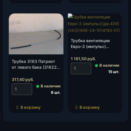
Трубка вентиляции
Евро-3 (импульс)
(дв.409)(УАЗ)(406-24-
1014190-01), шт.
1 161,50
руб.
Трубка 3163 Патриот
◉
В наличии
от левого бака (31622-
15 шт.
1104097-00)
(Ульяновск), шт.
317,40
руб.
◉
В наличии
9 шт.
В корзину
В корзину