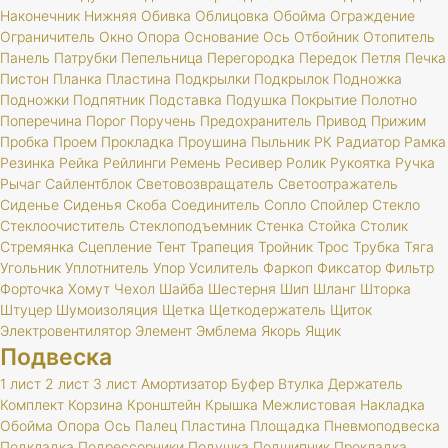
Наконечник
Нижняя
Обивка
Облицовка
Обойма
Ограждение
Ограничитель
Окно
Опора
Основание
Ось
Отбойник
Отопитель
Панель
Патрубки
Пепельница
Перегородка
Передок
Петля
Печка
Пистон
Планка
Пластина
Подкрылки
Подкрылок
Подножка
Подножки
Подпятник
Подставка
Подушка
Покрытие
Полотно
Поперечина
Порог
Поручень
Предохранитель
Привод
Прижим
Пробка
Проем
Прокладка
Проушина
Пыльник
РК
Радиатор
Рамка
Резинка
Рейка
Рейлинги
Ремень
Ресивер
Ролик
Рукоятка
Ручка
Рычаг
Сайлентблок
Световозвращатель
Светоотражатель
Сиденье
Сиденья
Скоба
Соединитель
Сопло
Спойлер
Стекло
Стеклоочиститель
Стеклоподъемник
Стенка
Стойка
Столик
Стремянка
Сцепление
Тент
Трапеция
Тройник
Трос
Трубка
Тяга
Угольник
Уплотнитель
Упор
Усилитель
Фаркоп
Фиксатор
Фильтр
Форточка
Хомут
Чехол
Шайба
Шестерня
Шип
Шланг
Шторка
Штуцер
Шумоизоляция
Щетка
Щеткодержатель
Щиток
Электровентилятор
Элемент
Эмблема
Якорь
Ящик
Подвеска
1 лист
2 лист
3 лист
Амортизатор
Буфер
Втулка
Держатель
Комплект
Корзина
Кронштейн
Крышка
Межлистовая
Накладка
Обойма
Опора
Ось
Палец
Пластина
Площадка
Пневмоподвеска
Подкладка
Подрессорники
Подушка
Подшипник
Прокладка