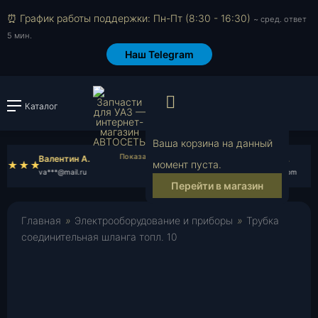
⏰ График работы поддержки: Пн-Пт (8:30 - 16:30)
~ сред. ответ
5 мин.
Наш Telegram
Просмотр корзи
Каталог
Войти или зарегистрировать
Ваша корзина на данный
Валентин А.
Всеволод Н.
момент пуста.
va***@mail.ru
vs***@gmail.com
Перейти в магазин
Главная
»
Электрооборудование и приборы
»
Трубка
соединительная шланга топл. 10