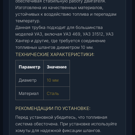
обеспечивая стабильную работу двигателя.
ь
Изготовлена из качественных материалов,
н
устойчивых к воздействию топлива и перепадам
а
температур.
я
Данная трубка подходит для большинства
ш
моделей УАЗ, включая УАЗ 469, УАЗ 31512, УАЗ
л
Хантер и другие, где требуется соединение
а
топливных шлангов диаметром 10 мм.
н
ТЕХНИЧЕСКИЕ ХАРАКТЕРИСТИКИ:
г
а
Параметр
Значение
т
о
Диаметр
10 мм
п
л
Материал
Сталь
.
1
РЕКОМЕНДАЦИИ ПО УСТАНОВКЕ:
0
Перед установкой убедитесь, что топливная
,
система обесточена. При установке используйте
ш
хомуты для надежной фиксации шлангов.
т