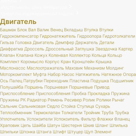
Метизы
Инструменты, спец. литература
Средства индивидуальной защиты
Двигатель
Башмак
Блок
Вал
Валик
Венец
Вкладыш
Втулка
Втулки
Гидрокомпенсатор
Гидронатяжитель
Гидроопора
Гидротолкатели
Гильза
Головка
Двигатель
Демпфер
Держатель
Детали
Диафрагма
Дроссель
Дроссельный
Заглушка
Звездочка
Картер
Клапан
Клапана
Кожух
Коленвал
Коллектор
Кольца
Кольцо
Комплект
Коромысло
Корпус
Кран
Кронштейн
Крышка
Маслонасос
Маслоотражатель
Маховик
Механизм
Молдинг
Моторкомплект
Муфта
Набор
Насос
Натяжитель
Натяжное
Опора
Ось
Палец
Патрубки
Переходник
Пластина
Подушка
Подшипник
Полушайба
Поршень
Поршневая
Поршневые
Привод
Приспособление
Приспособления
Пробка
Прокладка
Пружина
Пружины
РК
Радиатор
Ремень
Ресивер
Ролик
Ролики
Рычаг
Сальник
Сальниковая
Седло
Стойка
Ступица
Сухарь
Теплообменник
Термоклапан
Толкатели
Тройник
Труба
Трубка
Уплотнитель
Успокоители
Успокоитель
Фильтр
Флажки
Фланец
Храповик
Цепь
Шайба
Шатун
Шестерня
Шкив
Шланг
Шпилька
Шпильки
Шпонка
Штанга
Штифт
Штуцер
Щуп
Элемент