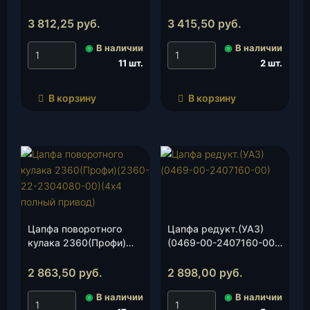
2304080-00), шт.
(2360-21-3001080-00)
(4х2), шт.
3 812,25
руб.
3 415,50
руб.
◉
В наличии
◉
В наличии
11 шт.
2 шт.
В корзину
В корзину
Цапфа поворотного
Цапфа редукт.(УАЗ)
кулака 2360(Профи)
(0469-00-2407160-00),
(2360-22-3001080-00)
шт.
(4х4 полный привод),
2 863,50
руб.
2 898,00
руб.
шт.
◉
В наличии
◉
В наличии