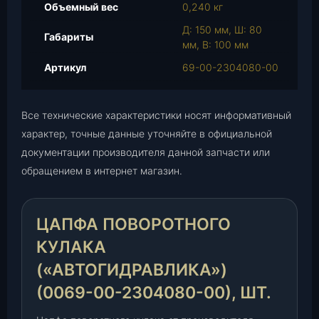
Объемный вес
0,240 кг
о
в
Д: 150 мм, Ш: 80
Габариты
о
мм, В: 100 мм
р
Артикул
69-00-2304080-00
о
т
н
Все технические характеристики носят информативный
о
характер, точные данные уточняйте в официальной
г
документации производителя данной запчасти или
о
обращением в интернет магазин.
к
у
л
ЦАПФА ПОВОРОТНОГО
а
к
КУЛАКА
а
(«АВТОГИДРАВЛИКА»)
(
"
(0069-00-2304080-00), ШТ.
А