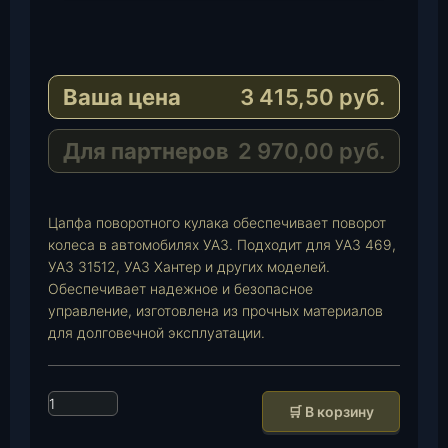
T
e
W
l
h
E
e
a
-
Ваша цена
3 415,50
руб.
g
t
M
r
s
a
a
A
i
Для партнеров
2 970,00
руб.
m
p
l
p
Цапфа поворотного кулака обеспечивает поворот
колеса в автомобилях УАЗ. Подходит для УАЗ 469,
УАЗ 31512, УАЗ Хантер и других моделей.
Обеспечивает надежное и безопасное
управление, изготовлена из прочных материалов
для долговечной эксплуатации.
К
🛒 В корзину
о