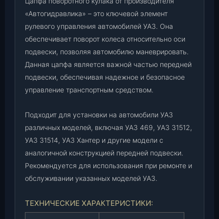
Цапфа поворотного кулака от производителя
в
т
«Автогидравлика» – это ключевой элемент
о
рулевого управления автомобилей УАЗ. Она
г
обеспечивает поворот колеса относительно оси
и
подвески, позволяя автомобилю маневрировать.
д
Данная цапфа является важной частью передней
р
подвески, обеспечивая надежное и безопасное
а
управление транспортным средством.
в
л
и
Подходит для установки на автомобили УАЗ
к
различных моделей, включая УАЗ 469, УАЗ 31512,
а
УАЗ 31514, УАЗ Хантер и другие модели с
"
аналогичной конструкцией передней подвески.
)
Рекомендуется для использования при ремонте и
(
обслуживании указанных моделей УАЗ.
0
0
ТЕХНИЧЕСКИЕ ХАРАКТЕРИСТИКИ:
6
9