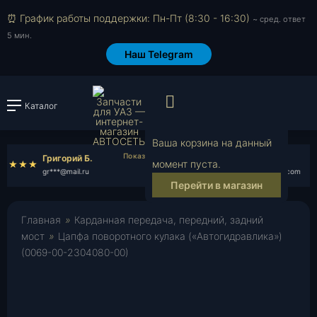
⏰ График работы поддержки: Пн-Пт (8:30 - 16:30)
~ сред. ответ
5 мин.
Наш Telegram
Просмотр корзи
Каталог
Войти или зарегистрировать
Ваша корзина на данный
Григорий Б.
Денис В.
момент пуста.
gr***@mail.ru
de***@gmail.com
Перейти в магазин
Главная
»
Карданная передача, передний, задний
мост
»
Цапфа поворотного кулака («Автогидравлика»)
(0069-00-2304080-00)