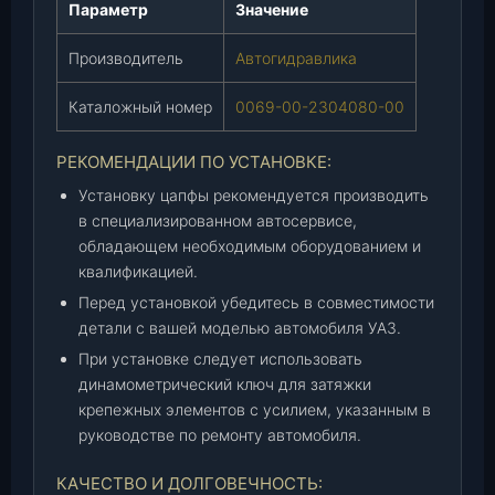
Параметр
Значение
-
0
Производитель
Автогидравлика
0
-
Каталожный номер
0069-00-2304080-00
2
3
РЕКОМЕНДАЦИИ ПО УСТАНОВКЕ:
0
4
Установку цапфы рекомендуется производить
0
в специализированном автосервисе,
8
обладающем необходимым оборудованием и
0
квалификацией.
-
Перед установкой убедитесь в совместимости
0
детали с вашей моделью автомобиля УАЗ.
0
При установке следует использовать
)
динамометрический ключ для затяжки
,
крепежных элементов с усилием, указанным в
ш
руководстве по ремонту автомобиля.
т
.
КАЧЕСТВО И ДОЛГОВЕЧНОСТЬ: