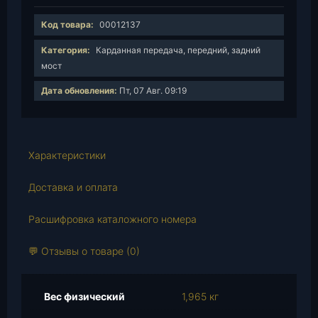
л
и
Код товара:
00012137
ч
е
Категория:
Карданная передача, передний, задний
с
мост
т
Дата обновления:
Пт, 07 Авг. 09:19
в
о
т
о
Характеристики
в
а
Доставка и оплата
р
а
Расшифровка каталожного номера
Ц
а
💬 Отзывы о товаре (0)
п
ф
а
Вес физический
1,965 кг
п