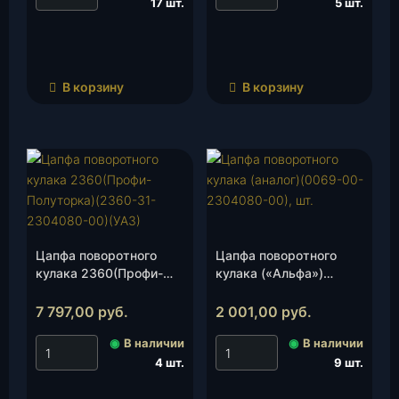
17 шт.
5 шт.
В корзину
В корзину
Цапфа поворотного
Цапфа поворотного
кулака 2360(Профи-
кулака («Альфа»)
Полуторка)(2360-31-
(0069-00-2304080-
2304080-00)(УАЗ), шт.
00), шт.
7 797,00
руб.
2 001,00
руб.
◉
В наличии
◉
В наличии
4 шт.
9 шт.