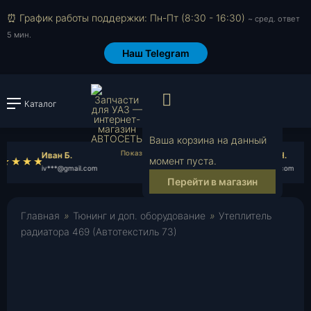
⏰ График работы поддержки: Пн-Пт (8:30 - 16:30)
~ сред. ответ
5 мин.
Наш Telegram
Просмотр корзи
Каталог
Войти или зарегистрировать
Ваша корзина на данный
Иван Б.
Всеволод Н.
момент пуста.
iv***@gmail.com
vs***@gmail.com
Перейти в магазин
Главная
»
Тюнинг и доп. оборудование
»
Утеплитель
радиатора 469 (Автотекстиль 73)