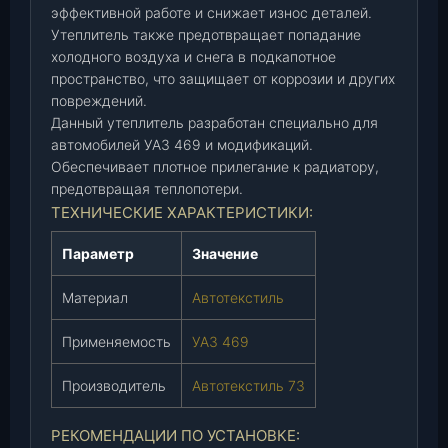
р
эффективной работе и снижает износ деталей.
а
Утеплитель также предотвращает попадание
4
холодного воздуха и снега в подкапотное
6
пространство, что защищает от коррозии и других
9
повреждений.
(
Данный утеплитель разработан специально для
автомобилей УАЗ 469 и модификаций.
А
Обеспечивает плотное прилегание к радиатору,
в
предотвращая теплопотери.
т
ТЕХНИЧЕСКИЕ ХАРАКТЕРИСТИКИ:
о
т
Параметр
Значение
е
к
Материал
Автотекстиль
с
т
Применяемость
УАЗ 469
и
л
Производитель
Автотекстиль 73
ь
7
РЕКОМЕНДАЦИИ ПО УСТАНОВКЕ:
3