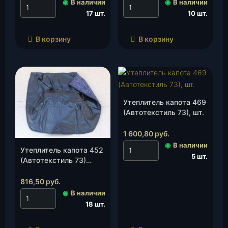
◉
В наличии
◉
В наличии
17 шт.
10 шт.
В корзину
В корзину
Утеплитель капота 469
(Автотекстиль 73), шт.
1 600,80
руб.
◉
В наличии
Утеплитель капота 452
5 шт.
(Автотекстиль 73)
(улучшеный чёрный),
шт.
816,50
руб.
◉
В наличии
18 шт.