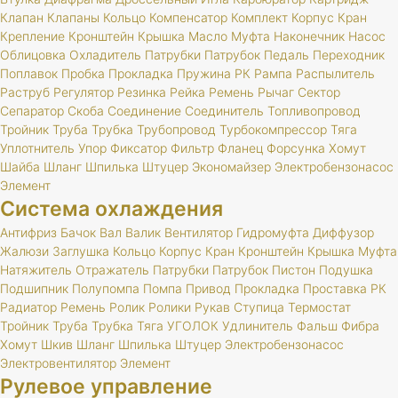
Клапан
Клапаны
Кольцо
Компенсатор
Комплект
Корпус
Кран
Крепление
Кронштейн
Крышка
Масло
Муфта
Наконечник
Насос
Облицовка
Охладитель
Патрубки
Патрубок
Педаль
Переходник
Поплавок
Пробка
Прокладка
Пружина
РК
Рампа
Распылитель
Раструб
Регулятор
Резинка
Рейка
Ремень
Рычаг
Сектор
Сепаратор
Скоба
Соединение
Соединитель
Топливопровод
Тройник
Труба
Трубка
Трубопровод
Турбокомпрессор
Тяга
Уплотнитель
Упор
Фиксатор
Фильтр
Фланец
Форсунка
Хомут
Шайба
Шланг
Шпилька
Штуцер
Экономайзер
Электробензонасос
Элемент
Система охлаждения
Антифриз
Бачок
Вал
Валик
Вентилятор
Гидромуфта
Диффузор
Жалюзи
Заглушка
Кольцо
Корпус
Кран
Кронштейн
Крышка
Муфта
Натяжитель
Отражатель
Патрубки
Патрубок
Пистон
Подушка
Подшипник
Полупомпа
Помпа
Привод
Прокладка
Проставка
РК
Радиатор
Ремень
Ролик
Ролики
Рукав
Ступица
Термостат
Тройник
Труба
Трубка
Тяга
УГОЛОК
Удлинитель
Фальш
Фибра
Хомут
Шкив
Шланг
Шпилька
Штуцер
Электробензонасос
Электровентилятор
Элемент
Рулевое управление