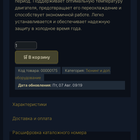
период. Поддерживает оптимальную температуру
двигателя, предотвращает его переохлаждение и
способствует экономичной работе. Легко
устанавливается и обеспечивает надежную
защиту в холодное время года.
К
о
🛒 В корзину
л
и
Код товара:
00000175
Категория:
Тюнинг и доп.
ч
оборудование
е
Дата обновления:
Пт, 07 Авг. 09:19
с
т
в
Характеристики
о
т
Доставка и оплата
о
в
Расшифровка каталожного номера
а