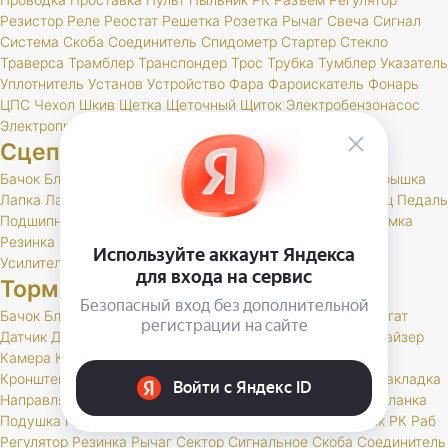
Резистор
Реле
Реостат
Решетка
Розетка
Рычаг
Свеча
Сигнал
Система
Скоба
Соединитель
Спидометр
Стартер
Стекло
Траверса
Трамблер
Транспондер
Трос
Трубка
Тумблер
Указатель
Уплотнитель
Установ
Устройство
Фара
Фароискатель
Фонарь
ЦПС
Чехол
Шкив
Щетка
Щеточный
Щиток
Электробензонасос
Электропривод
Якорь
Сцепление
Бачок
Блок
Вилка
Втулка
Диск
Картер
Корзина
Корпус
Крышка
Лапка
Лапки
Манжета
Муфта
Накладка
Опора
Ось
Палец
Педаль
Подшипник
Поршень
Пресс
Пружина
Пыльник
РК
Раб
Рамка
Резинка
Рычаг
Скоба
Сцепление
Толкатель
Трубка
Тяга
Усилитель
Цилиндр
Шаровая
Шланг
Шток
Тормоза
Бачок
Блок
Вакуумный
Вал
Вилка
Винт
Втулка
Гидроагрегат
Датчик
Держатель
Диск
Жгут
Жидкость
Звено
Иммобилайзер
Камера
Клапан
Клин
Колодка
Колодки
Колпачок
Кольцо
Кронштейн
Крышка
Манжета
Маслоотражатель
Муфта
Накладка
Направляющая
Обойма
Опора
Опорный
Паста
Педаль
Планка
Подушка
Поршень
Привод
Проставка
Пружина
Пыльник
РК
Раб
Регулятор
Резинка
Рычаг
Сектор
Сигнальное
Скоба
Соединитель