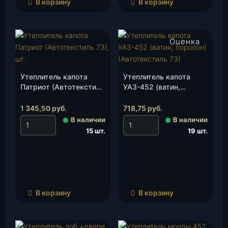
В корзину
В корзину
Оценка
4.00
из 5
Утеплитель капота
Утеплитель капота
Патриот (Автотекстиль
УАЗ-452 (ватин,
73), шт.
поролон)(Автотекстиль
73), шт.
1 345,50
руб.
718,75
руб.
◉
В наличии
◉
В наличии
15 шт.
19 шт.
В корзину
В корзину