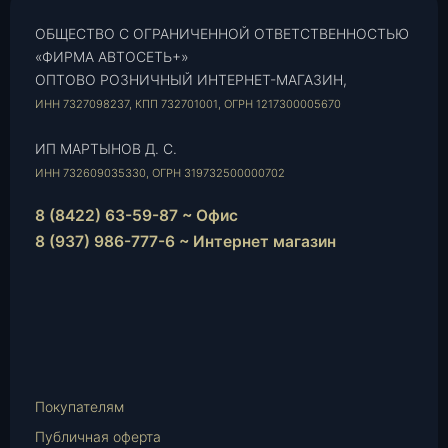
ОБЩЕСТВО С ОГРАНИЧЕННОЙ ОТВЕТСТВЕННОСТЬЮ
«ФИРМА АВТОСЕТЬ+»
ОПТОВО РОЗНИЧНЫЙ ИНТЕРНЕТ-МАГАЗИН,
ИНН 7327098237, КПП 732701001, ОГРН 1217300005670
ИП МАРТЫНОВ Д. С.
ИНН 732609035330, ОГРН 319732500000702
8 (8422) 63-59-87 ~ Офис
8 (937) 986-777-6 ~ Интернет магазин
Instagram
vk.com
Telegram
WhatsApp
E-
Mail
Покупателям
Публичная оферта