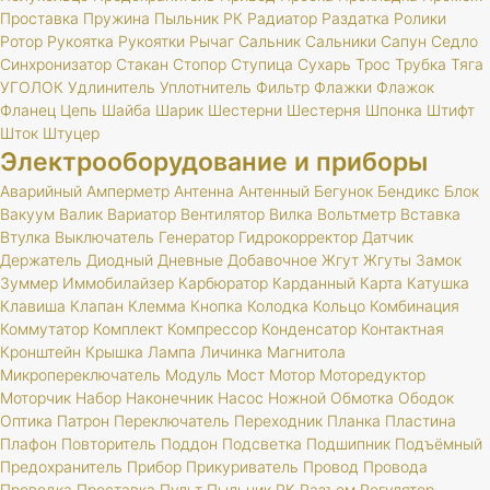
Проставка
Пружина
Пыльник
РК
Радиатор
Раздатка
Ролики
Ротор
Рукоятка
Рукоятки
Рычаг
Сальник
Сальники
Сапун
Седло
Синхронизатор
Стакан
Стопор
Ступица
Сухарь
Трос
Трубка
Тяга
УГОЛОК
Удлинитель
Уплотнитель
Фильтр
Флажки
Флажок
Фланец
Цепь
Шайба
Шарик
Шестерни
Шестерня
Шпонка
Штифт
Шток
Штуцер
Электрооборудование и приборы
Аварийный
Амперметр
Антенна
Антенный
Бегунок
Бендикс
Блок
Вакуум
Валик
Вариатор
Вентилятор
Вилка
Вольтметр
Вставка
Втулка
Выключатель
Генератор
Гидрокорректор
Датчик
Держатель
Диодный
Дневные
Добавочное
Жгут
Жгуты
Замок
Зуммер
Иммобилайзер
Карбюратор
Карданный
Карта
Катушка
Клавиша
Клапан
Клемма
Кнопка
Колодка
Кольцо
Комбинация
Коммутатор
Комплект
Компрессор
Конденсатор
Контактная
Кронштейн
Крышка
Лампа
Личинка
Магнитола
Микропереключатель
Модуль
Мост
Мотор
Моторедуктор
Моторчик
Набор
Наконечник
Насос
Ножной
Обмотка
Ободок
Оптика
Патрон
Переключатель
Переходник
Планка
Пластина
Плафон
Повторитель
Поддон
Подсветка
Подшипник
Подъёмный
Предохранитель
Прибор
Прикуриватель
Провод
Провода
Проводка
Проставка
Пульт
Пыльник
РК
Разъем
Регулятор