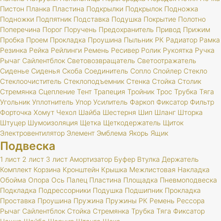
Пистон
Планка
Пластина
Подкрылки
Подкрылок
Подножка
Подножки
Подпятник
Подставка
Подушка
Покрытие
Полотно
Поперечина
Порог
Поручень
Предохранитель
Привод
Прижим
Пробка
Проем
Прокладка
Проушина
Пыльник
РК
Радиатор
Рамка
Резинка
Рейка
Рейлинги
Ремень
Ресивер
Ролик
Рукоятка
Ручка
Рычаг
Сайлентблок
Световозвращатель
Светоотражатель
Сиденье
Сиденья
Скоба
Соединитель
Сопло
Спойлер
Стекло
Стеклоочиститель
Стеклоподъемник
Стенка
Стойка
Столик
Стремянка
Сцепление
Тент
Трапеция
Тройник
Трос
Трубка
Тяга
Угольник
Уплотнитель
Упор
Усилитель
Фаркоп
Фиксатор
Фильтр
Форточка
Хомут
Чехол
Шайба
Шестерня
Шип
Шланг
Шторка
Штуцер
Шумоизоляция
Щетка
Щеткодержатель
Щиток
Электровентилятор
Элемент
Эмблема
Якорь
Ящик
Подвеска
1 лист
2 лист
3 лист
Амортизатор
Буфер
Втулка
Держатель
Комплект
Корзина
Кронштейн
Крышка
Межлистовая
Накладка
Обойма
Опора
Ось
Палец
Пластина
Площадка
Пневмоподвеска
Подкладка
Подрессорники
Подушка
Подшипник
Прокладка
Проставка
Проушина
Пружина
Пружины
РК
Ремень
Рессора
Рычаг
Сайлентблок
Стойка
Стремянка
Трубка
Тяга
Фиксатор