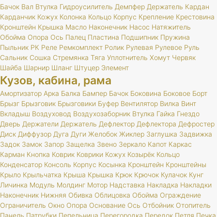
Бачок
Вал
Втулка
Гидроусилитель
Демпфер
Держатель
Кардан
Карданчик
Кожух
Колонка
Кольцо
Корпус
Крепление
Крестовина
Кронштейн
Крышка
Масло
Наконечник
Насос
Натяжитель
Обойма
Опора
Ось
Палец
Пластина
Подшипник
Пружина
Пыльник
РК
Реле
Ремкомплект
Ролик
Рулевая
Рулевое
Руль
Сальник
Сошка
Стремянка
Тяга
Уплотнитель
Хомут
Червяк
Шайба
Шарнир
Шланг
Штуцер
Элемент
Кузов, кабина, рама
Амортизатор
Арка
Балка
Бампер
Бачок
Боковина
Боковое
Борт
Брызг
Брызговик
Брызговики
Буфер
Вентилятор
Вилка
Винт
Вкладыш
Воздуховод
Воздухозаборник
Втулка
Гайка
Гнездо
Дверь
Держатели
Держатель
Дефлектор
Дефлектора
Дефростер
Диск
Диффузор
Дуга
Дуги
Желобок
Жиклер
Заглушка
Задвижка
Задок
Замок
Запор
Защелка
Звено
Зеркало
Капот
Каркас
Карман
Кнопка
Коврик
Коврики
Кожух
Козырёк
Кольцо
Конденсатор
Консоль
Корпус
Косынка
Кронштейн
Кронштейны
Крыло
Крыльчатка
Крыша
Крышка
Крюк
Крючок
Кулачок
Кунг
Личинка
Модуль
Молдинг
Мотор
Надставка
Накладка
Накладки
Наконечник
Нижняя
Обивка
Облицовка
Обойма
Ограждение
Ограничитель
Окно
Опора
Основание
Ось
Отбойник
Отопитель
Панель
Патрубки
Пепельница
Перегородка
Передок
Петля
Печка