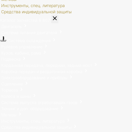
Инструменты, спец. литература
Средства индивидуальной защиты
Каталог запчастей
8 807
Двигатель
Система питания двигателя
Система охлаждения
Рулевое управление
Кузов, кабина, рама
Подвеска
Карданная передача, передний, задний мост
Коробка передач и раздаточная коробка
Электрооборудование и приборы
Сцепление
Тормоза
Колеса и шины
Система выпуска отработавших газов
Тюнинг и доп. оборудование
Метизы
Инструменты, спец. литература
Средства индивидуальной защиты