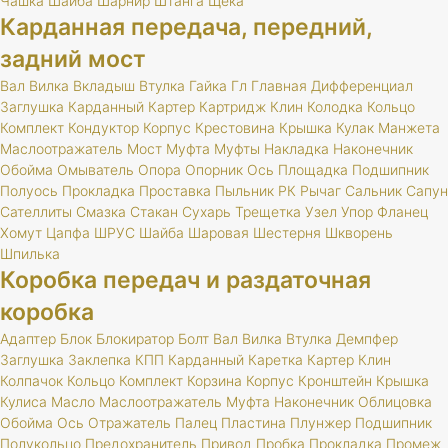
Чашка
Шайба
Шарнир
Штанга
Щека
Карданная передача, передний,
задний мост
Вал
Вилка
Вкладыш
Втулка
Гайка
Гл
Главная
Дифференциал
Заглушка
Карданный
Картер
Картридж
Клин
Колодка
Кольцо
Комплект
Кондуктор
Корпус
Крестовина
Крышка
Кулак
Манжета
Маслоотражатель
Мост
Муфта
Муфты
Накладка
Наконечник
Обойма
Омыватель
Опора
Опорник
Ось
Площадка
Подшипник
Полуось
Прокладка
Проставка
Пыльник
РК
Рычаг
Сальник
Сапун
Сателлиты
Смазка
Стакан
Сухарь
Трещетка
Узел
Упор
Фланец
Хомут
Цапфа
ШРУС
Шайба
Шаровая
Шестерня
Шкворень
Шпилька
Коробка передач и раздаточная
коробка
Адаптер
Блок
Блокиратор
Болт
Вал
Вилка
Втулка
Демпфер
Заглушка
Заклепка
КПП
Карданный
Каретка
Картер
Клин
Колпачок
Кольцо
Комплект
Корзина
Корпус
Кронштейн
Крышка
Кулиса
Масло
Маслоотражатель
Муфта
Наконечник
Облицовка
Обойма
Ось
Отражатель
Палец
Пластина
Плунжер
Подшипник
Полукольцо
Предохранитель
Привод
Пробка
Прокладка
Промеж