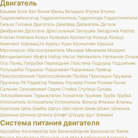
Двигатель
Башмак
Блок
Вал
Валик
Венец
Вкладыш
Втулка
Втулки
Гидрокомпенсатор
Гидронатяжитель
Гидроопора
Гидротолкатели
Гильза
Головка
Двигатель
Демпфер
Держатель
Детали
Диафрагма
Дроссель
Дроссельный
Заглушка
Звездочка
Картер
Клапан
Клапана
Кожух
Коленвал
Коллектор
Кольца
Кольцо
Комплект
Коромысло
Корпус
Кран
Кронштейн
Крышка
Маслонасос
Маслоотражатель
Маховик
Механизм
Молдинг
Моторкомплект
Муфта
Набор
Насос
Натяжитель
Натяжное
Опора
Ось
Палец
Патрубки
Переходник
Пластина
Подушка
Подшипник
Полушайба
Поршень
Поршневая
Поршневые
Привод
Приспособление
Приспособления
Пробка
Прокладка
Пружина
Пружины
РК
Радиатор
Ремень
Ресивер
Ролик
Ролики
Рычаг
Сальник
Сальниковая
Седло
Стойка
Ступица
Сухарь
Теплообменник
Термоклапан
Толкатели
Тройник
Труба
Трубка
Уплотнитель
Успокоители
Успокоитель
Фильтр
Флажки
Фланец
Храповик
Цепь
Шайба
Шатун
Шестерня
Шкив
Шланг
Шпилька
Шпильки
Шпонка
Штанга
Штифт
Штуцер
Щуп
Элемент
Система питания двигателя
Адсорбер
Акселератор
Бак
Бензозаборник
Бензонасос
Валик
Втулка
Диафрагма
Дроссельный
Игла
Карбюратор
Картридж