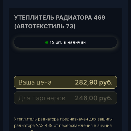
УТЕПЛИТЕЛЬ РАДИАТОРА 469
(АВТОТЕКСТИЛЬ 73)
◉
15 шт. в наличии
T
e
W
l
h
E
e
a
-
Ваша цена
282,90
руб.
g
t
M
r
s
a
a
A
i
Для партнеров
246,00
руб.
m
p
l
p
Утеплитель радиатора предназначен для защиты
радиатора УАЗ 469 от переохлаждения в зимний