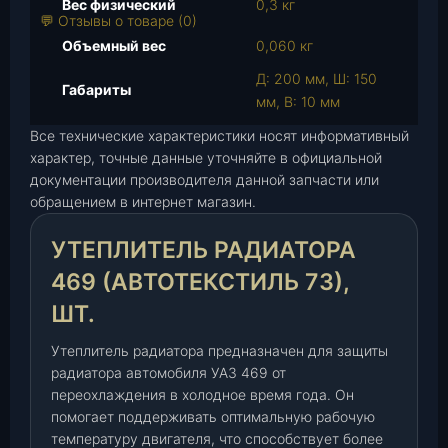
Вес физический
0,3 кг
р
💬 Отзывы о товаре (0)
а
Объемный вес
0,060 кг
У
Д: 200 мм, Ш: 150
т
Габариты
мм, В: 10 мм
е
п
Все технические характеристики носят информативный
л
характер, точные данные уточняйте в официальной
документации производителя данной запчасти или
и
обращением в интернет магазин.
т
е
УТЕПЛИТЕЛЬ РАДИАТОРА
л
ь
469 (АВТОТЕКСТИЛЬ 73),
р
ШТ.
а
д
Утеплитель радиатора предназначен для защиты
и
радиатора автомобиля УАЗ 469 от
а
переохлаждения в холодное время года. Он
т
помогает поддерживать оптимальную рабочую
о
температуру двигателя, что способствует более