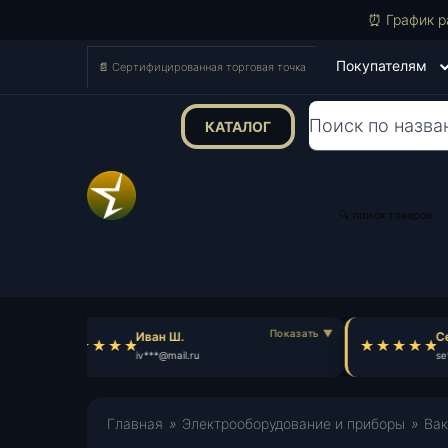
⏰ График р
Покупателям
📄 Сертифицированная торговая точка
КАТАЛОГ
Поиск
товаров
🔍 поиск товаров
Иван Ш.
Се
iv***@mail.ru
se*
Главная
»
Электрооборудование и приборы
»
Вак