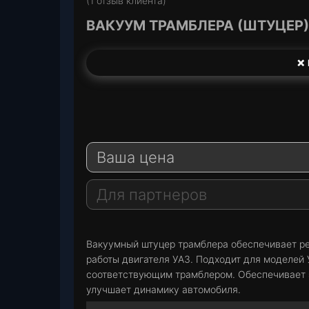
(
1
отзыв клиента)
на основе
опроса
1
ВАКУУМ ТРАМБЛЕРА (ШТУЦЕР) 
пользоват
еля
❌ 
T
e
W
l
h
E
e
a
-
Ваша цена
g
t
M
r
s
a
a
A
i
Для партнеров
m
p
l
p
Вакуумный штуцер трамблера обеспечивает ре
работы двигателя УАЗ. Подходит для моделей 
соответствующим трамблером. Обеспечивает э
улучшает динамику автомобиля.