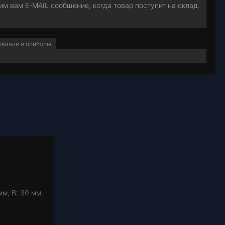
м вам E-MAIL сообщение, когда товар поступит на склад.
ование и приборы
мм, В: 30 мм