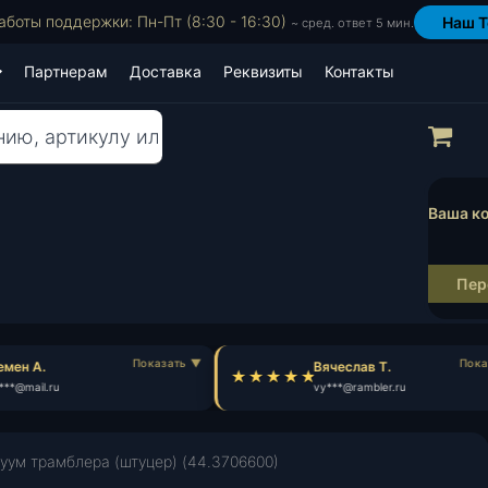
аботы поддержки: Пн-Пт (8:30 - 16:30)
Наш T
~ сред. ответ 5 мин.
Партнерам
Доставка
Реквизиты
Контакты
Пр
Ваша ко
Пер
мен А.
Вячеслав Т.
**@mail.ru
vy***@rambler.ru
уум трамблера (штуцер) (44.3706600)