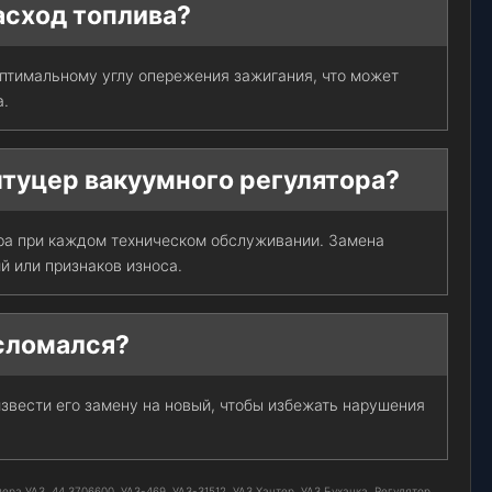
расход топлива?
птимальному углу опережения зажигания, что может
а.
штуцер вакуумного регулятора?
ра при каждом техническом обслуживании. Замена
 или признаков износа.
 сломался?
звести его замену на новый, чтобы избежать нарушения
ра УАЗ, 44.3706600, УАЗ-469, УАЗ-31512, УАЗ Хантер, УАЗ Буханка, Регулятор