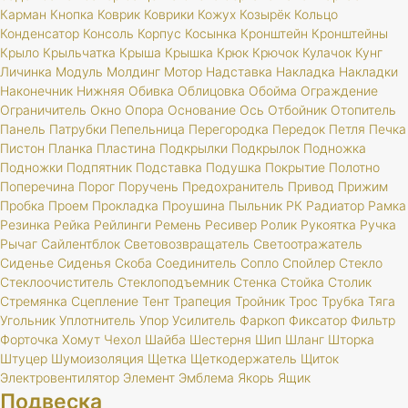
Карман
Кнопка
Коврик
Коврики
Кожух
Козырёк
Кольцо
Конденсатор
Консоль
Корпус
Косынка
Кронштейн
Кронштейны
Крыло
Крыльчатка
Крыша
Крышка
Крюк
Крючок
Кулачок
Кунг
Личинка
Модуль
Молдинг
Мотор
Надставка
Накладка
Накладки
Наконечник
Нижняя
Обивка
Облицовка
Обойма
Ограждение
Ограничитель
Окно
Опора
Основание
Ось
Отбойник
Отопитель
Панель
Патрубки
Пепельница
Перегородка
Передок
Петля
Печка
Пистон
Планка
Пластина
Подкрылки
Подкрылок
Подножка
Подножки
Подпятник
Подставка
Подушка
Покрытие
Полотно
Поперечина
Порог
Поручень
Предохранитель
Привод
Прижим
Пробка
Проем
Прокладка
Проушина
Пыльник
РК
Радиатор
Рамка
Резинка
Рейка
Рейлинги
Ремень
Ресивер
Ролик
Рукоятка
Ручка
Рычаг
Сайлентблок
Световозвращатель
Светоотражатель
Сиденье
Сиденья
Скоба
Соединитель
Сопло
Спойлер
Стекло
Стеклоочиститель
Стеклоподъемник
Стенка
Стойка
Столик
Стремянка
Сцепление
Тент
Трапеция
Тройник
Трос
Трубка
Тяга
Угольник
Уплотнитель
Упор
Усилитель
Фаркоп
Фиксатор
Фильтр
Форточка
Хомут
Чехол
Шайба
Шестерня
Шип
Шланг
Шторка
Штуцер
Шумоизоляция
Щетка
Щеткодержатель
Щиток
Электровентилятор
Элемент
Эмблема
Якорь
Ящик
Подвеска