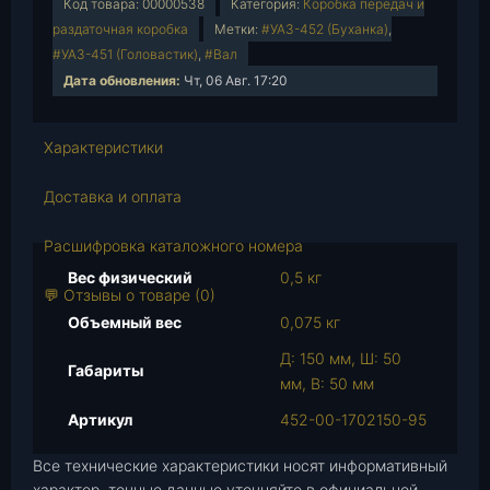
Код товара:
00000538
Категория:
Коробка передач и
ч
раздаточная коробка
Метки:
#УАЗ-452 (Буханка)
,
е
#УАЗ-451 (Головастик)
,
#Вал
с
Дата обновления:
Чт, 06 Авг. 17:20
т
в
о
Характеристики
т
о
Доставка и оплата
в
а
Расшифровка каталожного номера
р
Вес физический
0,5 кг
а
💬 Отзывы о товаре (0)
В
Объемный вес
0,075 кг
а
Д: 150 мм, Ш: 50
л
Габариты
мм, В: 50 мм
и
з
Артикул
452-00-1702150-95
б
Все технические характеристики носят информативный
и
характер, точные данные уточняйте в официальной