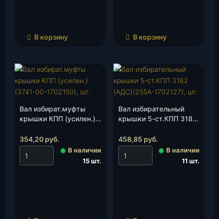
В корзину
В корзину
Вал избират.муфты
Вал избирательный
крышки КПП (усилен.)
крышки 5-ст.КПП 3182
(3741-00-1702150), шт.
(АДС)(255А-1702127),
шт.
354,20
руб.
458,85
руб.
◉
В наличии
◉
В наличии
15 шт.
11 шт.