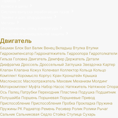
Тормоза
Колеса и шины
Система выпуска отработавших газов
Тюнинг и доп. оборудование
Метизы
Инструменты, спец. литература
Средства индивидуальной защиты
Двигатель
Башмак
Блок
Вал
Валик
Венец
Вкладыш
Втулка
Втулки
Гидрокомпенсатор
Гидронатяжитель
Гидроопора
Гидротолкатели
Гильза
Головка
Двигатель
Демпфер
Держатель
Детали
Диафрагма
Дроссель
Дроссельный
Заглушка
Звездочка
Картер
Клапан
Клапана
Кожух
Коленвал
Коллектор
Кольца
Кольцо
Комплект
Коромысло
Корпус
Кран
Кронштейн
Крышка
Маслонасос
Маслоотражатель
Маховик
Механизм
Молдинг
Моторкомплект
Муфта
Набор
Насос
Натяжитель
Натяжное
Опора
Ось
Палец
Патрубки
Переходник
Пластина
Подушка
Подшипник
Полушайба
Поршень
Поршневая
Поршневые
Привод
Приспособление
Приспособления
Пробка
Прокладка
Пружина
Пружины
РК
Радиатор
Ремень
Ресивер
Ролик
Ролики
Рычаг
Сальник
Сальниковая
Седло
Стойка
Ступица
Сухарь