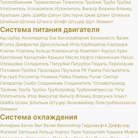
Теплообменник
Термоклапан
Толкатели
Тройник
Труба
Трубка
Уплотнитель
Успокоители
Успокоитель
Фильтр
Флажки
Фланец
Храповик
Цепь
Шайба
Шатун
Шестерня
Шкив
Шланг
Шпилька
Шпильки
Шпонка
Штанга
Штифт
Штуцер
Щуп
Элемент
Система питания двигателя
Адсорбер
Акселератор
Бак
Бензозаборник
Бензонасос
Валик
Втулка
Диафрагма
Дроссельный
Игла
Карбюратор
Картридж
Клапан
Клапаны
Кольцо
Компенсатор
Комплект
Корпус
Кран
Крепление
Кронштейн
Крышка
Масло
Муфта
Наконечник
Насос
Облицовка
Охладитель
Патрубки
Патрубок
Педаль
Переходник
Поплавок
Пробка
Прокладка
Пружина
РК
Рампа
Распылитель
Раструб
Регулятор
Резинка
Рейка
Ремень
Рычаг
Сектор
Сепаратор
Скоба
Соединение
Соединитель
Топливопровод
Тройник
Труба
Трубка
Трубопровод
Турбокомпрессор
Тяга
Уплотнитель
Упор
Фиксатор
Фильтр
Фланец
Форсунка
Хомут
Шайба
Шланг
Шпилька
Штуцер
Экономайзер
Электробензонасос
Элемент
Система охлаждения
Антифриз
Бачок
Вал
Валик
Вентилятор
Гидромуфта
Диффузор
Жалюзи
Заглушка
Кольцо
Корпус
Кран
Кронштейн
Крышка
Муфта