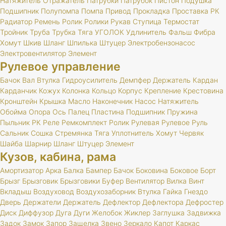
Натяжитель
Отражатель
Патрубки
Патрубок
Пистон
Подушка
Подшипник
Полупомпа
Помпа
Привод
Прокладка
Проставка
РК
Радиатор
Ремень
Ролик
Ролики
Рукав
Ступица
Термостат
Тройник
Труба
Трубка
Тяга
УГОЛОК
Удлинитель
Фальш
Фибра
Хомут
Шкив
Шланг
Шпилька
Штуцер
Электробензонасос
Электровентилятор
Элемент
Рулевое управление
Бачок
Вал
Втулка
Гидроусилитель
Демпфер
Держатель
Кардан
Карданчик
Кожух
Колонка
Кольцо
Корпус
Крепление
Крестовина
Кронштейн
Крышка
Масло
Наконечник
Насос
Натяжитель
Обойма
Опора
Ось
Палец
Пластина
Подшипник
Пружина
Пыльник
РК
Реле
Ремкомплект
Ролик
Рулевая
Рулевое
Руль
Сальник
Сошка
Стремянка
Тяга
Уплотнитель
Хомут
Червяк
Шайба
Шарнир
Шланг
Штуцер
Элемент
Кузов, кабина, рама
Амортизатор
Арка
Балка
Бампер
Бачок
Боковина
Боковое
Борт
Брызг
Брызговик
Брызговики
Буфер
Вентилятор
Вилка
Винт
Вкладыш
Воздуховод
Воздухозаборник
Втулка
Гайка
Гнездо
Дверь
Держатели
Держатель
Дефлектор
Дефлектора
Дефростер
Диск
Диффузор
Дуга
Дуги
Желобок
Жиклер
Заглушка
Задвижка
Задок
Замок
Запор
Защелка
Звено
Зеркало
Капот
Каркас