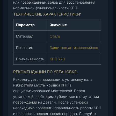
или поврежденных валов для восстановления
4
нормальной функциональности КПП.
5
ТЕХНИЧЕСКИЕ ХАРАКТЕРИСТИКИ:
2
-
Параметр
Значение
0
0
Материал
Сталь
-
1
Покрытие
Защитное антикоррозийное
7
0
Применяемость
КПП УАЗ
2
1
РЕКОМЕНДАЦИИ ПО УСТАНОВКЕ:
5
Рекомендуется производить установку вала
0
избирателя муфты крышки КПП в
-
специализированной мастерской. Перед
9
установкой необходимо убедиться в отсутствии
5
повреждений на детали. После установки
)
необходимо проверить правильность работы КПП
,
и плавность переключения передач. Следуйте