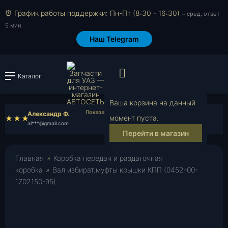
⏰ График работы поддержки: Пн-Пт (8:30 - 16:30)
~ сред. ответ
5 мин.
Наш Telegram
Просмотр корзи
Каталог
Войти или зарегистрировать
Ваша корзина на данный
Александр Ф.
Олеся Б.
момент пуста.
al***@gmail.com
ol***@mail.ru
Перейти в магазин
Главная
»
Коробка передач и раздаточная
коробка
»
Вал избират.муфты крышки КПП (0452-00-
1702150-95)