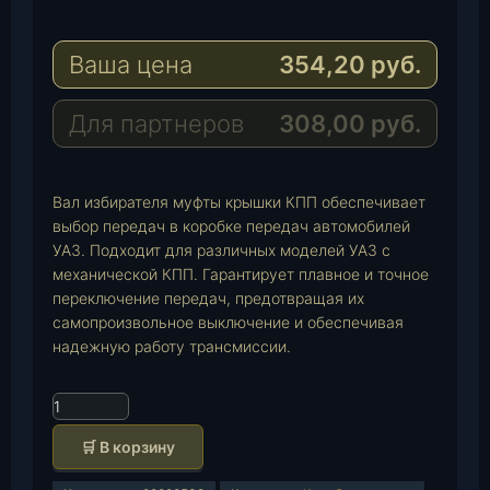
l
h
E
e
a
-
Ваша цена
354,20
руб.
g
t
M
r
s
a
a
A
i
Для партнеров
308,00
руб.
m
p
l
p
Вал избирателя муфты крышки КПП обеспечивает
выбор передач в коробке передач автомобилей
УАЗ. Подходит для различных моделей УАЗ с
механической КПП. Гарантирует плавное и точное
переключение передач, предотвращая их
самопроизвольное выключение и обеспечивая
надежную работу трансмиссии.
К
о
🛒 В корзину
л
и