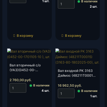
1 шт.
◉
В наличии
2 шт.
В корзину
В корзину
Вал вторичный с/о
(УАЗ)(0452-00-
Вал входной РК 3163
1701105-10 ), шт.
Даймос (48211Т00015)
2 760,00
руб.
(3163-80-1802025-00),
шт.
◉
В наличии
16 962,50
руб.
4 шт.
◉
В наличии
1 шт.