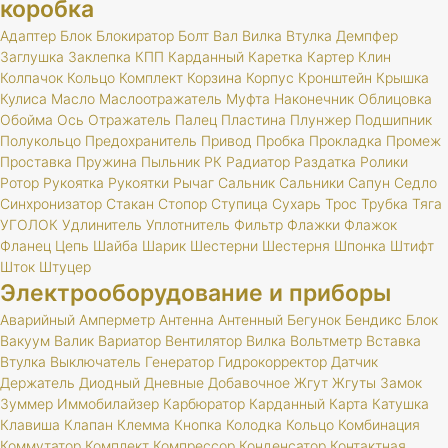
коробка
Адаптер
Блок
Блокиратор
Болт
Вал
Вилка
Втулка
Демпфер
Заглушка
Заклепка
КПП
Карданный
Каретка
Картер
Клин
Колпачок
Кольцо
Комплект
Корзина
Корпус
Кронштейн
Крышка
Кулиса
Масло
Маслоотражатель
Муфта
Наконечник
Облицовка
Обойма
Ось
Отражатель
Палец
Пластина
Плунжер
Подшипник
Полукольцо
Предохранитель
Привод
Пробка
Прокладка
Промеж
Проставка
Пружина
Пыльник
РК
Радиатор
Раздатка
Ролики
Ротор
Рукоятка
Рукоятки
Рычаг
Сальник
Сальники
Сапун
Седло
Синхронизатор
Стакан
Стопор
Ступица
Сухарь
Трос
Трубка
Тяга
УГОЛОК
Удлинитель
Уплотнитель
Фильтр
Флажки
Флажок
Фланец
Цепь
Шайба
Шарик
Шестерни
Шестерня
Шпонка
Штифт
Шток
Штуцер
Электрооборудование и приборы
Аварийный
Амперметр
Антенна
Антенный
Бегунок
Бендикс
Блок
Вакуум
Валик
Вариатор
Вентилятор
Вилка
Вольтметр
Вставка
Втулка
Выключатель
Генератор
Гидрокорректор
Датчик
Держатель
Диодный
Дневные
Добавочное
Жгут
Жгуты
Замок
Зуммер
Иммобилайзер
Карбюратор
Карданный
Карта
Катушка
Клавиша
Клапан
Клемма
Кнопка
Колодка
Кольцо
Комбинация
Коммутатор
Комплект
Компрессор
Конденсатор
Контактная