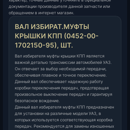
р
документации производителя данной запчасти или
а
обращением в интернет магазин.
т
.
ВАЛ ИЗБИРАТ.МУФТЫ
м
у
КРЫШКИ КПП (0452-00-
ф
1702150-95), ШТ.
т
ы
Вал избирателя муфты крышки КПП является
к
важной деталью трансмиссии автомобилей УАЗ.
р
Он отвечает за выбор необходимой передачи,
ы
обеспечивая плавное и точное переключение.
ш
Данный вал обеспечивает надежную работу
к
коробки переключения передач, предотвращая
произвольное выключение передач и гарантируя
и
безопасное вождение.
К
Данный вал избирателя муфты КПП предназначен
П
для установки на различные модели УАЗ, в
П
которых используется соответствующая коробка
(
передач. Рекомендуется для замены изношенных
0