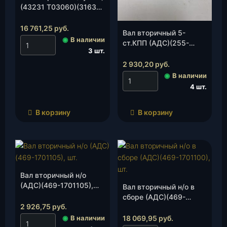
(43231 Т03060)(3163-
00-1701105-01), шт.
16 761,25
руб.
Вал вторичный 5-
◉
В наличии
ст.КПП (АДС)(255-
3 шт.
1701105/113), шт.
2 930,20
руб.
◉
В наличии
4 шт.
В корзину
В корзину
Вал вторичный н/о
(АДС)(469-1701105),
Вал вторичный н/о в
шт.
сборе (АДС)(469-
2 926,75
руб.
1701100), шт.
◉
В наличии
18 069,95
руб.