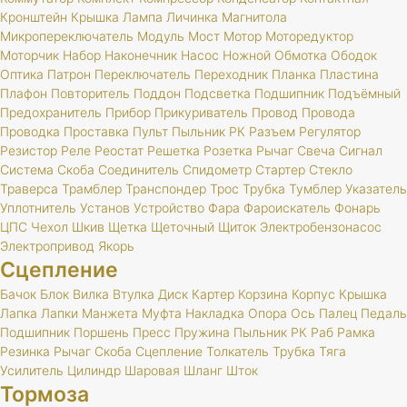
Кронштейн
Крышка
Лампа
Личинка
Магнитола
Микропереключатель
Модуль
Мост
Мотор
Моторедуктор
Моторчик
Набор
Наконечник
Насос
Ножной
Обмотка
Ободок
Оптика
Патрон
Переключатель
Переходник
Планка
Пластина
Плафон
Повторитель
Поддон
Подсветка
Подшипник
Подъёмный
Предохранитель
Прибор
Прикуриватель
Провод
Провода
Проводка
Проставка
Пульт
Пыльник
РК
Разъем
Регулятор
Резистор
Реле
Реостат
Решетка
Розетка
Рычаг
Свеча
Сигнал
Система
Скоба
Соединитель
Спидометр
Стартер
Стекло
Траверса
Трамблер
Транспондер
Трос
Трубка
Тумблер
Указатель
Уплотнитель
Установ
Устройство
Фара
Фароискатель
Фонарь
ЦПС
Чехол
Шкив
Щетка
Щеточный
Щиток
Электробензонасос
Электропривод
Якорь
Сцепление
Бачок
Блок
Вилка
Втулка
Диск
Картер
Корзина
Корпус
Крышка
Лапка
Лапки
Манжета
Муфта
Накладка
Опора
Ось
Палец
Педаль
Подшипник
Поршень
Пресс
Пружина
Пыльник
РК
Раб
Рамка
Резинка
Рычаг
Скоба
Сцепление
Толкатель
Трубка
Тяга
Усилитель
Цилиндр
Шаровая
Шланг
Шток
Тормоза