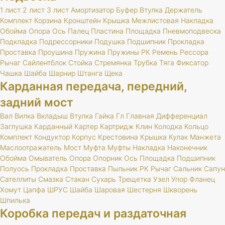
1 лист
2 лист
3 лист
Амортизатор
Буфер
Втулка
Держатель
Комплект
Корзина
Кронштейн
Крышка
Межлистовая
Накладка
Обойма
Опора
Ось
Палец
Пластина
Площадка
Пневмоподвеска
Подкладка
Подрессорники
Подушка
Подшипник
Прокладка
Проставка
Проушина
Пружина
Пружины
РК
Ремень
Рессора
Рычаг
Сайлентблок
Стойка
Стремянка
Трубка
Тяга
Фиксатор
Чашка
Шайба
Шарнир
Штанга
Щека
Карданная передача, передний,
задний мост
Вал
Вилка
Вкладыш
Втулка
Гайка
Гл
Главная
Дифференциал
Заглушка
Карданный
Картер
Картридж
Клин
Колодка
Кольцо
Комплект
Кондуктор
Корпус
Крестовина
Крышка
Кулак
Манжета
Маслоотражатель
Мост
Муфта
Муфты
Накладка
Наконечник
Обойма
Омыватель
Опора
Опорник
Ось
Площадка
Подшипник
Полуось
Прокладка
Проставка
Пыльник
РК
Рычаг
Сальник
Сапун
Сателлиты
Смазка
Стакан
Сухарь
Трещетка
Узел
Упор
Фланец
Хомут
Цапфа
ШРУС
Шайба
Шаровая
Шестерня
Шкворень
Шпилька
Коробка передач и раздаточная