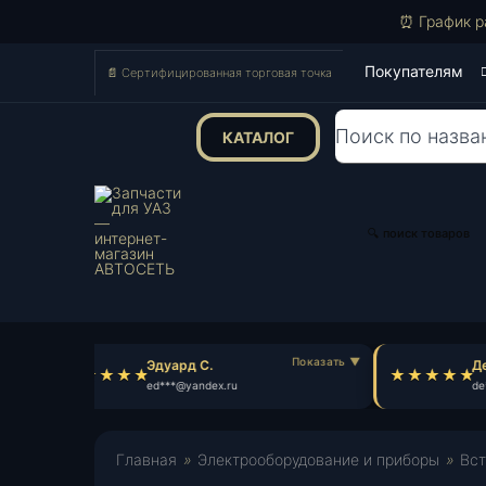
⏰ График р
Покупателям
📄 Сертифицированная торговая точка
КАТАЛОГ
Поиск
товаров
🔍 поиск товаров
Эдуард С.
Ден
ed***@yandex.ru
de*
Главная
»
Электрооборудование и приборы
»
Вст