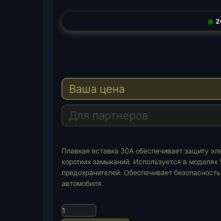
◉
2
T
e
W
l
h
E
e
a
-
Ваша цена
g
t
M
r
s
a
a
A
i
Для партнеров
m
p
l
p
Плавкая вставка 30А обеспечивает защиту эле
коротких замыканий. Используется в моделях 
предохранителей. Обеспечивает безопасность
автомобиля.
К