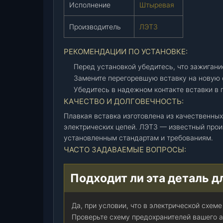
А
Исполнение
Штыревая
(
П
Производитель
ЛЭТЗ
Р
3
РЕКОМЕНДАЦИИ ПО УСТАНОВКЕ:
0
Перед установкой убедитесь, что зажигани
А
Замените перегоревшую вставку на новую 
3
Убедитесь в надежном контакте вставки в 
0
КАЧЕСТВО И ДОЛГОВЕЧНОСТЬ:
0
3
Плавкая вставка изготовлена из качественн
0
электрических цепей. ЛЭТЗ — известный прои
установленным стандартам и требованиям.
А
ЧАСТО ЗАДАВАЕМЫЕ ВОПРОСЫ:
)
(
Л
Подходит ли эта деталь д
Э
Т
Да, при условии, что в электрической схем
З
Проверьте схему предохранителей вашего 
)