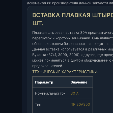
документации производителя данной запчасти ил
к
а
ВСТАВКА ПЛАВКАЯ ШТЫРЕВ
п
л
ШТ.
а
в
Плавкая штыревая вставка 30А предназначена
к
перегрузок и коротких замыканий. Она являе
обеспечивающим безопасность и предотвращ
а
Данная вставка используется в различных мод
я
Буханка (3741, 3909, 2206) и другие, где пр
ш
может применяться в другом оборудовании с 
т
предохранителей.
ы
ТЕХНИЧЕСКИЕ ХАРАКТЕРИСТИКИ:
р
е
Параметр
Значение
в
а
Номинальный ток
30 А
я
3
Тип
ПР 30А300
0