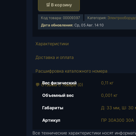
о
🛒 В корзину
л
и
Код товара:
00009397
Категория:
Электрооборуд
ч
Дата обновления:
Ср, 05 Авг. 14:10
е
с
т
Характеристики
в
о
Доставка и оплата
т
о
Расшифровка каталожного номера
в
Вес физический
0,11 кг
а
💬 Отзывы о товаре (0)
р
Объемный вес
0,001 кг
а
В
Габариты
Д: 33 мм, Ш: 30 
с
т
Артикул
ПР 30А300 30А
а
Все технические характеристики носят информат
в