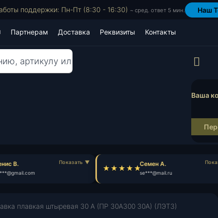
аботы поддержки: Пн-Пт (8:30 - 16:30)
Наш T
~ сред. ответ 5 мин.
Партнерам
Доставка
Реквизиты
Контакты
Пр
Ваша ко
Пер
ис В.
Семен А.
**@gmail.com
se***@mail.ru
авка плавкая штыревая 30 А (ПР 30А300 30А) (ЛЭТЗ)