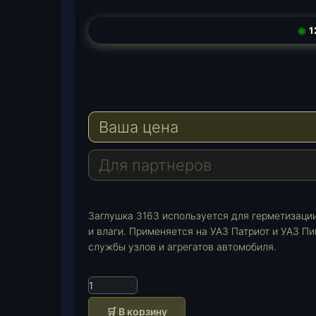
◉
1
T
e
W
l
h
E
e
a
-
Ваша цена
g
t
M
r
s
a
a
A
i
Для партнеров
m
p
l
p
Заглушка 3163 используется для герметизации
и влаги. Применяется на УАЗ Патриот и УАЗ П
службы узлов и агрегатов автомобиля.
К
о
🛒 В корзину