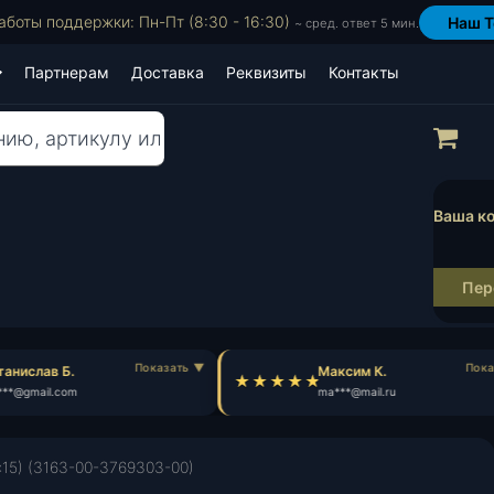
аботы поддержки: Пн-Пт (8:30 - 16:30)
Наш T
~ сред. ответ 5 мин.
Партнерам
Доставка
Реквизиты
Контакты
Пр
Ваша ко
Пер
анислав Б.
Максим К.
**@gmail.com
ma***@mail.ru
«15) (3163-00-3769303-00)