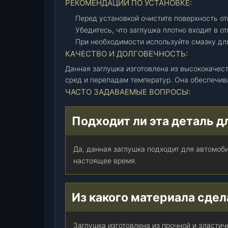
-
РЕКОМЕНДАЦИИ ПО УСТАНОВКЕ:
3
Перед установкой очистите поверхность отв
7
Убедитесь, что заглушка плотно входит в от
6
При необходимости используйте смазку для
9
КАЧЕСТВО И ДОЛГОВЕЧНОСТЬ:
3
Данная заглушка изготовлена из высококачес
0
сред и перепадам температур. Она обеспечив
3
ЧАСТО ЗАДАВАЕМЫЕ ВОПРОСЫ:
-
0
0
Подходит ли эта деталь д
)
,
Да, данная заглушка подходит для автомоби
ш
настоящее время.
т
.
Из какого материала сдел
Заглушка изготовлена из прочной и эластич