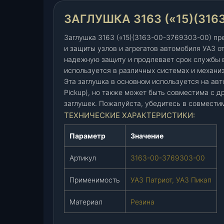
к
ЗАГЛУШКА 3163 («15)(3163
а
3
Заглушка 3163 («15)(3163-00-3769303-00) пр
1
и защиты узлов и агрегатов автомобиля УАЗ от
6
надежную защиту и продлевает срок службы 
3
используется в различных системах и механи
(
Эта заглушка в основном используется на авто
"
Pickup), но также может быть совместима с 
1
заглушек. Пожалуйста, убедитесь в совмести
5
ТЕХНИЧЕСКИЕ ХАРАКТЕРИСТИКИ:
)
(
Параметр
Значение
3
1
Артикул
3163-00-3769303-00
6
3
Применимость
УАЗ Патриот, УАЗ Пикап
-
Материал
Резина
0
0