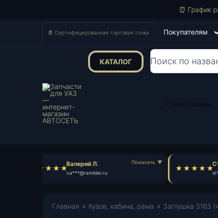
⏰ График р
Покупателям
📄 Сертифицированная торговая точка
КАТАЛОГ
Поиск
товаров
🔍 поиск товаров
Валерий Л.
Ст
va***@rambler.ru
st*
Главная
»
Кузов, кабина, рама
»
Заглушка 3163 (