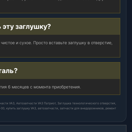
 эту заглушку?
чистое и сухое. Просто вставьте заглушку в отверстие,
таль?
тия 6 месяцев с момента приобретения.
части УАЗ, Автозапчасти УАЗ Патриот, Заглушка технологического отверстия,
-00, купить заглушку УАЗ, автозапчасти, запчасти для внедорожников, ремонт