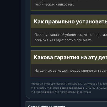
технических жидкостей.
Как правильно установить
Перед установкой убедитесь, что отверстие 
пока она не будет плотно прилегать.
Какова гарантия на эту де
На данную заглушку предоставляется гаран
Ключевые слова для поиска: Заглушка УАЗ, Заглушка 3163, Зап
УАЗ Патриот, УАЗ Пикап, резиновая заглушка, 3163-00-3769303
УАЗ, обслуживание УАЗ, уплотнительная заглушка
Самовывоз со склада