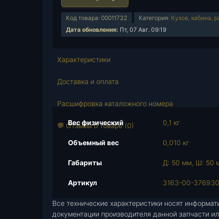
л
и
Код товара:
00011732
Категория:
Кузов, кабина, 
ч
Дата обновления:
Пт, 07 Авг. 09:19
е
с
т
Характеристики
в
о
Доставка и оплата
т
о
Расшифровка каталожного номера
в
Вес физический
0,1 кг
а
💬 Отзывы о товаре (0)
р
Объемный вес
0,010 кг
а
З
Габариты
Д: 50 мм, Ш: 50 
а
г
Артикул
3163-00-37693
л
Все технические характеристики носят информат
у
документации производителя данной запчасти ил
ш