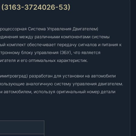
П
3163-3724026-53)
С
У
Д
роцессорная Система Управления Двигателем)
(
оединения между различными компонентами системы
3
ый комплект обеспечивает передачу сигналов и питания к
1
6
тронному блоку управления (ЭБУ), что является
3
гателя и его оптимальных характеристик.
-
3
митровград) разработан для установки на автомобили
7
использующие аналогичную систему управления двигателем.
2
м автомобилем, используя оригинальный номер детали
4
0
2
6
-
5
3