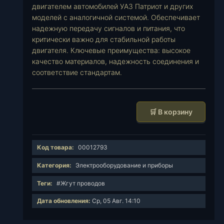
двигателем автомобилей УАЗ Патриот и других
моделей с аналогичной системой. Обеспечивает
надежную передачу сигналов и питания, что
критически важно для стабильной работы
двигателя. Ключевые преимущества: высокое
качество материалов, надежность соединения и
соответствие стандартам.
К
🛒 В корзину
о
л
и
Код товара:
00012793
ч
е
Категория:
Электрооборудование и приборы
с
Теги:
#Жгут проводов
т
в
Дата обновления:
Ср, 05 Авг. 14:10
о
т