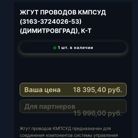
ЖГУТ ПРОВОДОВ КМПСУД
(3163-3724026-53)
(ДИМИТРОВГРАД), К-Т
◉
1 шт. в наличии
T
e
W
l
h
E
e
a
-
Ваша цена
18 395,40
руб.
g
t
M
r
s
a
a
A
i
Для партнеров
m
p
l
15 996,00
руб.
p
Жгут проводов КМПСУД предназначен для
соединения компонентов системы управления