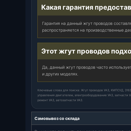
Какая гарантия предостав
Гарантия на данный жгут проводов составл
распространяется на производственные де
Этот жгут проводов подх
Да, данный жгут проводов часто используе
и других моделях.
Ключевые слова для поиска: Жгут проводов УАЗ, КМПСУД, 3163
управления двигателем, электрооборудование УАЗ, запчасти У
ремонт УАЗ, автозапчасти УАЗ.
Самовывоз со склада