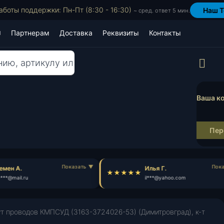
аботы поддержки: Пн-Пт (8:30 - 16:30)
Наш T
~ сред. ответ 5 мин.
Партнерам
Доставка
Реквизиты
Контакты
Пр
Ваша ко
Пер
мен А.
Илья Г.
**@mail.ru
il***@yahoo.com
т проводов КМПСУД (3163-3724026-53) (Димитровград), к-т