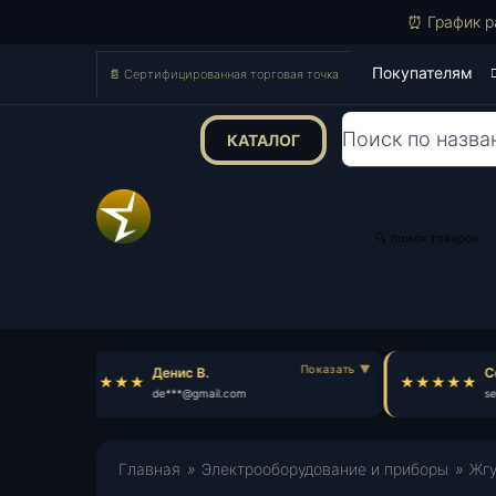
⏰ График р
Покупателям
📄 Сертифицированная торговая точка
КАТАЛОГ
Поиск
товаров
🔍 поиск товаров
Денис В.
Се
de***@gmail.com
se*
Главная
»
Электрооборудование и приборы
»
Жгу