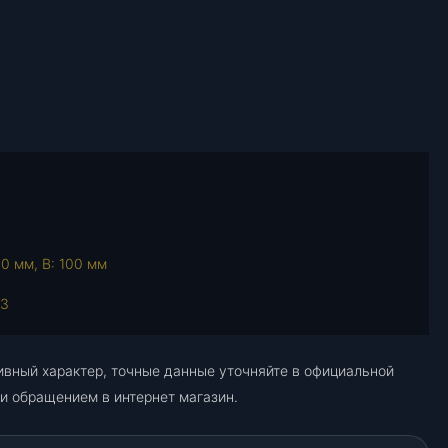
о
в
а
р
а
Ж
г
у
т
п
р
0 мм, В: 100 мм
о
в
53
о
д
о
ивный характер, точные данные уточняйте в официальной
в
и обращением в интернет магазин.
К
М