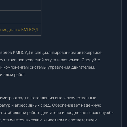
)
(
Д
и
ие модели с КМПСУД
м
и
т
р
оводов КМПСУД в специализированном автосервисе.
о
сутствии повреждений жгута и разъемов. Следуйте
в
к компонентам системы управления двигателем.
г
чалом работ.
р
а
д
)
митровград) изготовлен из высококачественных
,
ратур и агрессивных сред. Обеспечивает надежную
к
ет стабильной работе двигателя и продлевает срок службы
-
д отличается высоким качеством и соответствием
т