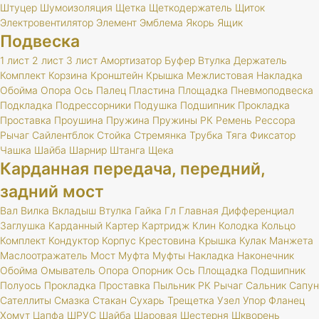
Штуцер
Шумоизоляция
Щетка
Щеткодержатель
Щиток
Электровентилятор
Элемент
Эмблема
Якорь
Ящик
Подвеска
1 лист
2 лист
3 лист
Амортизатор
Буфер
Втулка
Держатель
Комплект
Корзина
Кронштейн
Крышка
Межлистовая
Накладка
Обойма
Опора
Ось
Палец
Пластина
Площадка
Пневмоподвеска
Подкладка
Подрессорники
Подушка
Подшипник
Прокладка
Проставка
Проушина
Пружина
Пружины
РК
Ремень
Рессора
Рычаг
Сайлентблок
Стойка
Стремянка
Трубка
Тяга
Фиксатор
Чашка
Шайба
Шарнир
Штанга
Щека
Карданная передача, передний,
задний мост
Вал
Вилка
Вкладыш
Втулка
Гайка
Гл
Главная
Дифференциал
Заглушка
Карданный
Картер
Картридж
Клин
Колодка
Кольцо
Комплект
Кондуктор
Корпус
Крестовина
Крышка
Кулак
Манжета
Маслоотражатель
Мост
Муфта
Муфты
Накладка
Наконечник
Обойма
Омыватель
Опора
Опорник
Ось
Площадка
Подшипник
Полуось
Прокладка
Проставка
Пыльник
РК
Рычаг
Сальник
Сапун
Сателлиты
Смазка
Стакан
Сухарь
Трещетка
Узел
Упор
Фланец
Хомут
Цапфа
ШРУС
Шайба
Шаровая
Шестерня
Шкворень