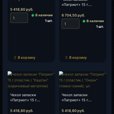
(пластик.) «Амулет»,
«Патриот» 15 г.
шт.
5 418,80
руб.
(пластик.) «Арктика»,
шт.
◉
В наличии
6 704,50
руб.
1 шт.
◉
В наличии
1 шт.
В корзину
В корзину
Чехол запаски
Чехол запаски
«Патриот» 15 г.
«Патриот» 15 г.
(пластик.)
(пластик.)
«Каштан»(коричневый
«Океан»(темно-синий),
5 418,80
руб.
5 418,80
руб.