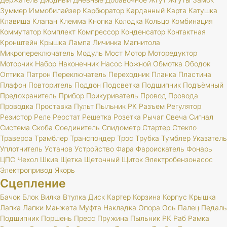
Зуммер
Иммобилайзер
Карбюратор
Карданный
Карта
Катушка
Клавиша
Клапан
Клемма
Кнопка
Колодка
Кольцо
Комбинация
Коммутатор
Комплект
Компрессор
Конденсатор
Контактная
Кронштейн
Крышка
Лампа
Личинка
Магнитола
Микропереключатель
Модуль
Мост
Мотор
Моторедуктор
Моторчик
Набор
Наконечник
Насос
Ножной
Обмотка
Ободок
Оптика
Патрон
Переключатель
Переходник
Планка
Пластина
Плафон
Повторитель
Поддон
Подсветка
Подшипник
Подъёмный
Предохранитель
Прибор
Прикуриватель
Провод
Провода
Проводка
Проставка
Пульт
Пыльник
РК
Разъем
Регулятор
Резистор
Реле
Реостат
Решетка
Розетка
Рычаг
Свеча
Сигнал
Система
Скоба
Соединитель
Спидометр
Стартер
Стекло
Траверса
Трамблер
Транспондер
Трос
Трубка
Тумблер
Указатель
Уплотнитель
Установ
Устройство
Фара
Фароискатель
Фонарь
ЦПС
Чехол
Шкив
Щетка
Щеточный
Щиток
Электробензонасос
Электропривод
Якорь
Сцепление
Бачок
Блок
Вилка
Втулка
Диск
Картер
Корзина
Корпус
Крышка
Лапка
Лапки
Манжета
Муфта
Накладка
Опора
Ось
Палец
Педаль
Подшипник
Поршень
Пресс
Пружина
Пыльник
РК
Раб
Рамка