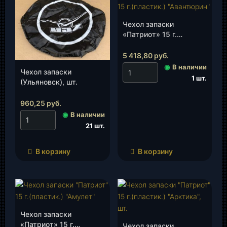
Чехол запаски
«Патриот» 15 г.
(пластик.)
«Авантюрин», шт.
5 418,80
руб.
◉
В наличии
Чехол запаски
1 шт.
(Ульяновск), шт.
960,25
руб.
◉
В наличии
21 шт.
В корзину
В корзину
Чехол запаски
«Патриот» 15 г.
Чехол запаски