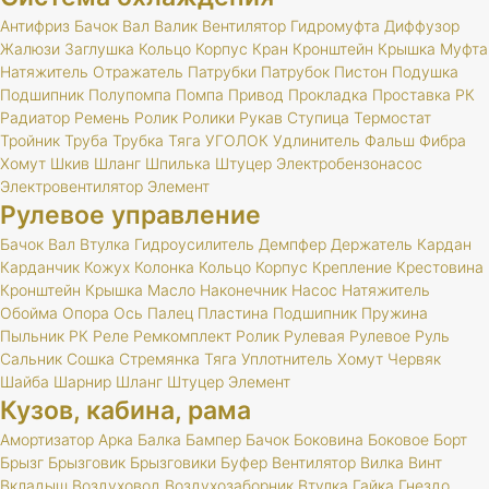
Антифриз
Бачок
Вал
Валик
Вентилятор
Гидромуфта
Диффузор
Жалюзи
Заглушка
Кольцо
Корпус
Кран
Кронштейн
Крышка
Муфта
Натяжитель
Отражатель
Патрубки
Патрубок
Пистон
Подушка
Подшипник
Полупомпа
Помпа
Привод
Прокладка
Проставка
РК
Радиатор
Ремень
Ролик
Ролики
Рукав
Ступица
Термостат
Тройник
Труба
Трубка
Тяга
УГОЛОК
Удлинитель
Фальш
Фибра
Хомут
Шкив
Шланг
Шпилька
Штуцер
Электробензонасос
Электровентилятор
Элемент
Рулевое управление
Бачок
Вал
Втулка
Гидроусилитель
Демпфер
Держатель
Кардан
Карданчик
Кожух
Колонка
Кольцо
Корпус
Крепление
Крестовина
Кронштейн
Крышка
Масло
Наконечник
Насос
Натяжитель
Обойма
Опора
Ось
Палец
Пластина
Подшипник
Пружина
Пыльник
РК
Реле
Ремкомплект
Ролик
Рулевая
Рулевое
Руль
Сальник
Сошка
Стремянка
Тяга
Уплотнитель
Хомут
Червяк
Шайба
Шарнир
Шланг
Штуцер
Элемент
Кузов, кабина, рама
Амортизатор
Арка
Балка
Бампер
Бачок
Боковина
Боковое
Борт
Брызг
Брызговик
Брызговики
Буфер
Вентилятор
Вилка
Винт
Вкладыш
Воздуховод
Воздухозаборник
Втулка
Гайка
Гнездо