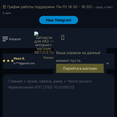
⏰ График работы поддержки: Пн-Пт (8:30 - 16:30)
~ сред. ответ
5 мин.
Наш Telegram
Просмотр корзи
Каталог
Войти или зарегистрировать
Ваша корзина на данный
Иван Б.
Денис В.
момент пуста.
iv***@gmail.com
de***@gmail.com
Перейти в магазин
Главная
»
Кузов, кабина, рама
»
Чехол рычага
переключения КПП (3163-10-5109120)