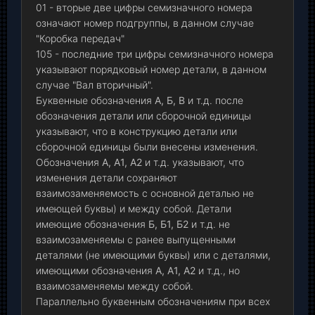
01 - вторые две цифры семизначного номера
означают номер подгруппы, в данном случае
"Коробка передач"
105 - последние три цифры семизначного номера
указывают порядковый номер детали, в данном
случае "Вал вторичный".
Буквенные обозначения
А, Б, В
и т.д. после
обозначения детали или сборочной единицы
указывают, что в конструкцию детали или
сборочной единицы были внесены изменения.
Обозначения
А, А1, А2
и т.д. указывают, что
изменения детали сохраняют
взаимозаменяемость с основной деталью не
имеющей буквы) и между собой. Детали
имеющие обозначения
Б, Б1, Б2
и т.д. не
взаимозаменяемы с ранее выпущенными
деталями (не имеющими буквы) или с деталями,
имеющими обозначения
А, А1, А2
и т.д., но
взаимозаменяемы между собой.
Параллельно буквенным обозначениям при всех