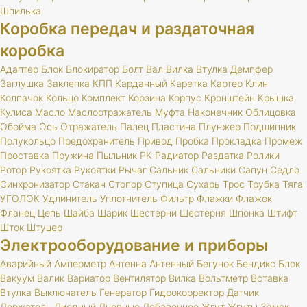
Шпилька
Коробка передач и раздаточная
коробка
Адаптер
Блок
Блокиратор
Болт
Вал
Вилка
Втулка
Демпфер
Заглушка
Заклепка
КПП
Карданный
Каретка
Картер
Клин
Колпачок
Кольцо
Комплект
Корзина
Корпус
Кронштейн
Крышка
Кулиса
Масло
Маслоотражатель
Муфта
Наконечник
Облицовка
Обойма
Ось
Отражатель
Палец
Пластина
Плунжер
Подшипник
Полукольцо
Предохранитель
Привод
Пробка
Прокладка
Промеж
Проставка
Пружина
Пыльник
РК
Радиатор
Раздатка
Ролики
Ротор
Рукоятка
Рукоятки
Рычаг
Сальник
Сальники
Сапун
Седло
Синхронизатор
Стакан
Стопор
Ступица
Сухарь
Трос
Трубка
Тяга
УГОЛОК
Удлинитель
Уплотнитель
Фильтр
Флажки
Флажок
Фланец
Цепь
Шайба
Шарик
Шестерни
Шестерня
Шпонка
Штифт
Шток
Штуцер
Электрооборудование и приборы
Аварийный
Амперметр
Антенна
Антенный
Бегунок
Бендикс
Блок
Вакуум
Валик
Вариатор
Вентилятор
Вилка
Вольтметр
Вставка
Втулка
Выключатель
Генератор
Гидрокорректор
Датчик
Держатель
Диодный
Дневные
Добавочное
Жгут
Жгуты
Замок