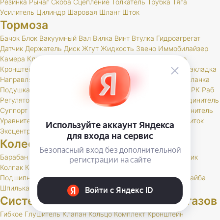
Резинка
Рычаг
Скоба
Сцепление
Толкатель
Трубка
Тяга
Усилитель
Цилиндр
Шаровая
Шланг
Шток
Тормоза
Бачок
Блок
Вакуумный
Вал
Вилка
Винт
Втулка
Гидроагрегат
Датчик
Держатель
Диск
Жгут
Жидкость
Звено
Иммобилайзер
Камера
Клапан
Клин
Колодка
Колодки
Колпачок
Кольцо
Кронштейн
Крышка
Манжета
Маслоотражатель
Муфта
Накладка
Направляющая
Обойма
Опора
Опорный
Паста
Педаль
Планка
Подушка
Поршень
Привод
Проставка
Пружина
Пыльник
РК
Раб
Регулятор
Резинка
Рычаг
Сектор
Сигнальное
Скоба
Соединитель
Суппорт
Тормоз
Тормоза
Тройник
Трос
Трубка
Тяга
Удлинитель
Уравнитель
Цилиндр
Чехол
Шайба
Шланг
Штуцер
Щит
Щиток
Эксцентрик
Колеса и шины
Барабан
Брызговик
Буфер
Гайка
Держатель
Диск
Золотник
Колпак
Колпачок
Кольцо
Кронштейн
Маслоотражатель
Подшипник
Прокладка
РК
Сальник
Стержень
Ступица
Шайба
Шпилька
Штуцер
Система выпуска отработавших газов
Гибкое
Глушитель
Клапан
Кольцо
Комплект
Кронштейн