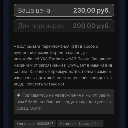
e
a
-
Ваша цена
230,00
руб.
g
t
M
r
s
a
a
A
i
Для партнеров
200,00
руб.
m
p
l
p
Чехол рычага переключения КПП в сборе с
рукояткой и рамкой предназначен для
автомобилей УАЗ Патриот и УАЗ Пикап. Защищает
механизм от загрязнений и улучшает внешний вид
салона. Ключевые преимущества: полная замена
изношенных деталей, восстановление заводского
вида, простота установки.
🔔 Подпишитесь на уведомления и мы отправим
вам E-MAIL сообщение, когда товар поступит на
склад.
Войти
Код товара:
00008307
Категория:
Кузов, кабина,