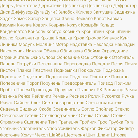
Дверь
Держатели
Держатель
Дефлектор
Дефлектора
Дефростер
Диск
Диффузор
Дуга
Дуги
Желобок
Жиклер
Заглушка
Задвижка
Задок
Замок
Запор
Защелка
Звено
Зеркало
Капот
Каркас
Карман
Кнопка
Коврик
Коврики
Кожух
Козырёк
Кольцо
Конденсатор
Консоль
Корпус
Косынка
Кронштейн
Кронштейны
Крыло
Крыльчатка
Крыша
Крышка
Крюк
Крючок
Кулачок
Кунг
Личинка
Модуль
Молдинг
Мотор
Надставка
Накладка
Накладки
Наконечник
Нижняя
Обивка
Облицовка
Обойма
Ограждение
Ограничитель
Окно
Опора
Основание
Ось
Отбойник
Отопитель
Панель
Патрубки
Пепельница
Перегородка
Передок
Петля
Печка
Пистон
Планка
Пластина
Подкрылки
Подкрылок
Подножка
Подножки
Подпятник
Подставка
Подушка
Покрытие
Полотно
Поперечина
Порог
Поручень
Предохранитель
Привод
Прижим
Пробка
Проем
Прокладка
Проушина
Пыльник
РК
Радиатор
Рамка
Резинка
Рейка
Рейлинги
Ремень
Ресивер
Ролик
Рукоятка
Ручка
Рычаг
Сайлентблок
Световозвращатель
Светоотражатель
Сиденье
Сиденья
Скоба
Соединитель
Сопло
Спойлер
Стекло
Стеклоочиститель
Стеклоподъемник
Стенка
Стойка
Столик
Стремянка
Сцепление
Тент
Трапеция
Тройник
Трос
Трубка
Тяга
Угольник
Уплотнитель
Упор
Усилитель
Фаркоп
Фиксатор
Фильтр
Форточка
Хомут
Чехол
Шайба
Шестерня
Шип
Шланг
Шторка