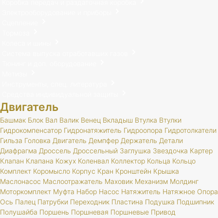
Коробка передач и раздаточная коробка
Электрооборудование и приборы
Сцепление
Тормоза
Колеса и шины
Система выпуска отработавших газов
Тюнинг и доп. оборудование
Метизы
Инструменты, спец. литература
Средства индивидуальной защиты
Двигатель
Башмак
Блок
Вал
Валик
Венец
Вкладыш
Втулка
Втулки
Гидрокомпенсатор
Гидронатяжитель
Гидроопора
Гидротолкатели
Гильза
Головка
Двигатель
Демпфер
Держатель
Детали
Диафрагма
Дроссель
Дроссельный
Заглушка
Звездочка
Картер
Клапан
Клапана
Кожух
Коленвал
Коллектор
Кольца
Кольцо
Комплект
Коромысло
Корпус
Кран
Кронштейн
Крышка
Маслонасос
Маслоотражатель
Маховик
Механизм
Молдинг
Моторкомплект
Муфта
Набор
Насос
Натяжитель
Натяжное
Опора
Ось
Палец
Патрубки
Переходник
Пластина
Подушка
Подшипник
Полушайба
Поршень
Поршневая
Поршневые
Привод