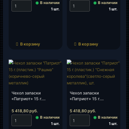
металлик), шт.
шт.
◉
В наличии
◉
В наличии
1 шт.
1 шт.
В корзину
В корзину
Чехол запаски
Чехол запаски
«Патриот» 15 г.
«Патриот» 15 г.
(пластик.)
(пластик.) «Снежная
«Рашма»(коричнево-
королева»(светло-
5 418,80
руб.
5 418,80
руб.
серый металлик), шт.
серый металлик), шт.
◉
В наличии
◉
В наличии
1 шт.
1 шт.