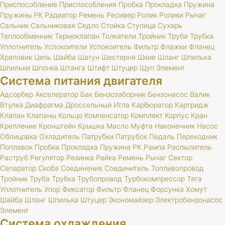
Приспособление
Приспособления
Пробка
Прокладка
Пружина
Пружины
РК
Радиатор
Ремень
Ресивер
Ролик
Ролики
Рычаг
Сальник
Сальниковая
Седло
Стойка
Ступица
Сухарь
Теплообменник
Термоклапан
Толкатели
Тройник
Труба
Трубка
Уплотнитель
Успокоители
Успокоитель
Фильтр
Флажки
Фланец
Храповик
Цепь
Шайба
Шатун
Шестерня
Шкив
Шланг
Шпилька
Шпильки
Шпонка
Штанга
Штифт
Штуцер
Щуп
Элемент
Система питания двигателя
Адсорбер
Акселератор
Бак
Бензозаборник
Бензонасос
Валик
Втулка
Диафрагма
Дроссельный
Игла
Карбюратор
Картридж
Клапан
Клапаны
Кольцо
Компенсатор
Комплект
Корпус
Кран
Крепление
Кронштейн
Крышка
Масло
Муфта
Наконечник
Насос
Облицовка
Охладитель
Патрубки
Патрубок
Педаль
Переходник
Поплавок
Пробка
Прокладка
Пружина
РК
Рампа
Распылитель
Раструб
Регулятор
Резинка
Рейка
Ремень
Рычаг
Сектор
Сепаратор
Скоба
Соединение
Соединитель
Топливопровод
Тройник
Труба
Трубка
Трубопровод
Турбокомпрессор
Тяга
Уплотнитель
Упор
Фиксатор
Фильтр
Фланец
Форсунка
Хомут
Шайба
Шланг
Шпилька
Штуцер
Экономайзер
Электробензонасос
Элемент
Система охлаждения