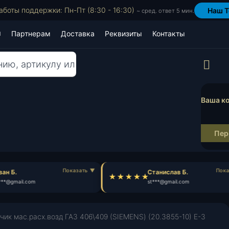
аботы поддержки: Пн-Пт (8:30 - 16:30)
Наш T
~ сред. ответ 5 мин.
Партнерам
Доставка
Реквизиты
Контакты
Пр
Ваша ко
Пер
н Б.
Станислав Б.
**@gmail.com
st***@gmail.com
чик мас.расх.возд ГАЗ 406\409 (SIEMENS) (20.3855-10) E-3