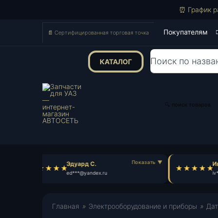
⏰ График р
Покупателям
📄 Сертифицированная торговая точка
КАТАЛОГ
Поиск
товаров
🔍 поиск товаров
Эдуард С.
Ива
ed***@yandex.ru
iv*
Главная
»
Электрооборудование и приборы
»
Дат