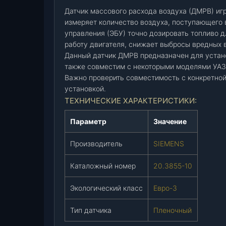
р
Датчик массового расхода воздуха (ДМРВ) иг
а
измеряет количество воздуха, поступающего в
управления (ЭБУ) точно дозировать топливо 
с
работу двигателя, снижает выбросы вредных 
х
Данный датчик ДМРВ предназначен для устано
.
также совместим с некоторыми моделями УАЗ
в
Важно проверить совместимость с конкретно
о
установкой.
з
ТЕХНИЧЕСКИЕ ХАРАКТЕРИСТИКИ:
д
Г
Параметр
Значение
А
З
Производитель
SIEMENS
4
0
Каталожный номер
20.3855-10
6
\
Экологический класс
Евро-3
4
0
Тип датчика
Пленочный
9