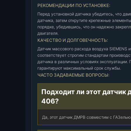
(
РЕКОМЕНДАЦИИ ПО УСТАНОВКЕ:
S
Перед установкой датчика убедитесь, что дви
I
датчика, затем открутите крепежные элементы
E
порядке, убедившись, что он надежно закреп
M
двигателя.
E
КАЧЕСТВО И ДОЛГОВЕЧНОСТЬ:
N
Датчик массового расхода воздуха SIEMENS и
S
соответствует строгим стандартам производс
)
датчика в различных условиях эксплуатации.
(
гарантируют максимальный срок службы.
2
ЧАСТО ЗАДАВАЕМЫЕ ВОПРОСЫ:
0
.
3
Подходит ли этот датчик 
8
406?
5
5
-
Да, этот датчик ДМРВ совместим с ГАЗелью
1
0