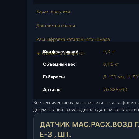
с
т
Характеристики
в
о
Доставка и оплата
т
о
Расшифровка каталожного номера
в
Вес физический
0,3 кг
а
💬 Отзывы о товаре (0)
р
Объемный вес
0,115 кг
а
Д
Габариты
Д: 120 мм, Ш: 80
а
т
Артикул
20.3855-10
ч
Все технические характеристики носят информат
и
документации производителя данной запчасти ил
к
м
ДАТЧИК МАС.РАСХ.ВОЗД ГА
а
с
E-3 , ШТ.
.