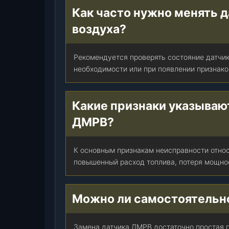
Как часто нужно менять 
)
E
воздуха?
-
3
Рекомендуется проверять состояние датчик
,
необходимости или при появлении признако
ш
т
.
Какие признаки указываю
ДМРВ?
К основным признакам неисправности относ
повышенный расход топлива, потеря мощнос
Можно ли самостоятельно
Замена датчика ДМРВ достаточно простая 