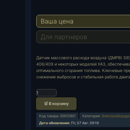
e
W
l
h
E
e
a
-
Ваша цена
g
t
M
r
s
a
a
A
i
Для партнеров
m
p
l
p
Датчик массового расхода воздуха (ДМРВ) SI
406/409 и некоторых моделей УАЗ, обеспечив
оптимального сгорания топлива. Ключевые пр
снижение выбросов и стабильная работа двига
К
о
🛒 В корзину
л
и
Код товара:
00013901
Категория:
Электрооборудо
ч
Дата обновления:
Пт, 07 Авг. 09:19
е