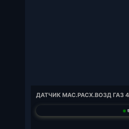
ДАТЧИК МАС.РАСХ.ВОЗД ГАЗ 40
◉
5
T