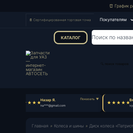
⏰ График р
Покупателям
📄 Сертифицированная торговая точка
КАТАЛОГ
Поиск
товаров
🔍 поиск товаров
Назар Я.
Вяч
na***@gmail.com
vy*
Главная
»
Колеса и шины
»
Диск колеса «Патриот