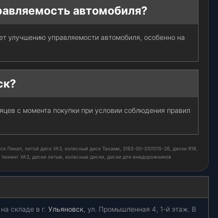
правляемость автомобиля?
ет улучшению управляемости автомобиля, особенно на
ск?
сяцев с момента покупки при условии соблюдения правил
ск Пикап, литой диск УАЗ, колесный диск Танами, 3163-00-3101015-26, диски R18,
, тюнинг УАЗ, диски литые, колесные диски, диски для внедорожников
на складе в г.
Ульяновск
, ул. Промышленная 4, 1-й этаж. В