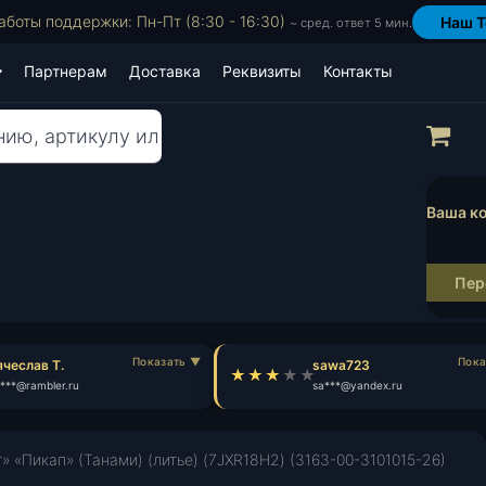
аботы поддержки: Пн-Пт (8:30 - 16:30)
Наш T
~ сред. ответ 5 мин.
Партнерам
Доставка
Реквизиты
Контакты
Пр
Ваша ко
Пер
еслав Т.
sawa723
**@rambler.ru
sa***@yandex.ru
» «Пикап» (Танами) (литье) (7JXR18H2) (3163-00-3101015-26)