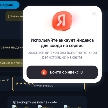
elegram
{ Войти или зарегистрироваться }
осмотр корзины
рзина на данный момент пуста.
ейти в магазин
Лев Е.
Ил
le***@rambler.ru
il
Транспортные компании