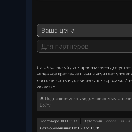
T
e
W
l
h
E
e
a
-
Ваша цена
g
t
M
r
s
a
a
A
i
Для партнеров
m
p
l
p
Литой колесный диск предназначен для устано
надежное крепление шины и улучшает управл
долговечность и устойчивость к коррозии. И
качество.
🔔 Подпишитесь на уведомления и мы отправи
Войти
Код товара:
00009103
Категория:
Колеса и шины
Дата обновления:
Пт, 07 Авг. 09:19