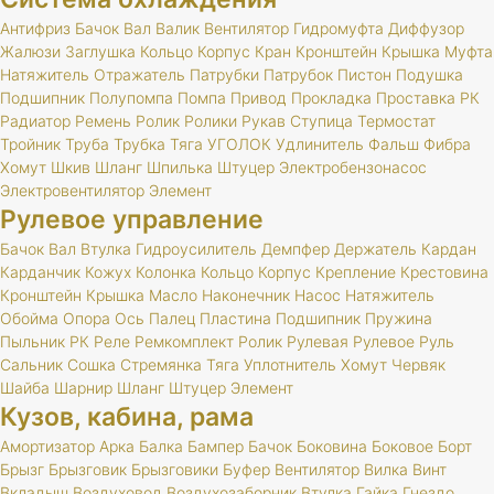
Антифриз
Бачок
Вал
Валик
Вентилятор
Гидромуфта
Диффузор
Жалюзи
Заглушка
Кольцо
Корпус
Кран
Кронштейн
Крышка
Муфта
Натяжитель
Отражатель
Патрубки
Патрубок
Пистон
Подушка
Подшипник
Полупомпа
Помпа
Привод
Прокладка
Проставка
РК
Радиатор
Ремень
Ролик
Ролики
Рукав
Ступица
Термостат
Тройник
Труба
Трубка
Тяга
УГОЛОК
Удлинитель
Фальш
Фибра
Хомут
Шкив
Шланг
Шпилька
Штуцер
Электробензонасос
Электровентилятор
Элемент
Рулевое управление
Бачок
Вал
Втулка
Гидроусилитель
Демпфер
Держатель
Кардан
Карданчик
Кожух
Колонка
Кольцо
Корпус
Крепление
Крестовина
Кронштейн
Крышка
Масло
Наконечник
Насос
Натяжитель
Обойма
Опора
Ось
Палец
Пластина
Подшипник
Пружина
Пыльник
РК
Реле
Ремкомплект
Ролик
Рулевая
Рулевое
Руль
Сальник
Сошка
Стремянка
Тяга
Уплотнитель
Хомут
Червяк
Шайба
Шарнир
Шланг
Штуцер
Элемент
Кузов, кабина, рама
Амортизатор
Арка
Балка
Бампер
Бачок
Боковина
Боковое
Борт
Брызг
Брызговик
Брызговики
Буфер
Вентилятор
Вилка
Винт
Вкладыш
Воздуховод
Воздухозаборник
Втулка
Гайка
Гнездо