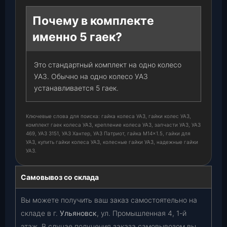
Почему в комплекте
именно 5 гаек?
Это стандартный комплект на одно колесо
УАЗ. Обычно на одно колесо УАЗ
устанавливается 5 гаек.
Ключевые слова для поиска: гайка колеса УАЗ, гайки колес УАЗ,
комплект гаек колеса УАЗ, крепление колеса УАЗ, запчасти УАЗ, УАЗ
469, УАЗ 3151, УАЗ Хантер, УАЗ Патриот, гайка М14×1.5, гайки для
УАЗ, купить гайки колеса УАЗ, колесные гайки УАЗ, надежные гайки
УАЗ.
Самовывоз со склада
Вы можете получить ваш заказ самостоятельно на
складе в г.
Ульяновск
, ул. Промышленная 4, 1-й
этаж. В случае получения заказа самовывозом вы