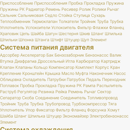
Приспособление
Приспособления
Пробка
Прокладка
Пружина
Пружины
РК
Радиатор
Ремень
Ресивер
Ролик
Ролики
Рычаг
Сальник
Сальниковая
Седло
Стойка
Ступица
Сухарь
Теплообменник
Термоклапан
Толкатели
Тройник
Труба
Трубка
Уплотнитель
Успокоители
Успокоитель
Фильтр
Флажки
Фланец
Храповик
Цепь
Шайба
Шатун
Шестерня
Шкив
Шланг
Шпилька
Шпильки
Шпонка
Штанга
Штифт
Штуцер
Щуп
Элемент
Система питания двигателя
Адсорбер
Акселератор
Бак
Бензозаборник
Бензонасос
Валик
Втулка
Диафрагма
Дроссельный
Игла
Карбюратор
Картридж
Клапан
Клапаны
Кольцо
Компенсатор
Комплект
Корпус
Кран
Крепление
Кронштейн
Крышка
Масло
Муфта
Наконечник
Насос
Облицовка
Охладитель
Патрубки
Патрубок
Педаль
Переходник
Поплавок
Пробка
Прокладка
Пружина
РК
Рампа
Распылитель
Раструб
Регулятор
Резинка
Рейка
Ремень
Рычаг
Сектор
Сепаратор
Скоба
Соединение
Соединитель
Топливопровод
Тройник
Труба
Трубка
Трубопровод
Турбокомпрессор
Тяга
Уплотнитель
Упор
Фиксатор
Фильтр
Фланец
Форсунка
Хомут
Шайба
Шланг
Шпилька
Штуцер
Экономайзер
Электробензонасос
Элемент
Система охлаждения