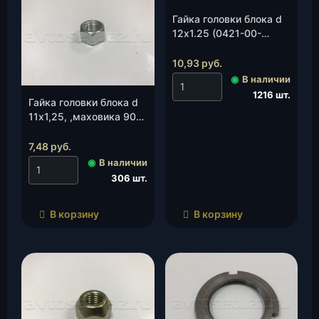
Гайка головки блока d
12х1.25 (0421-00-
1003095-00), шт.
10,93
руб.
◉
В наличии
1216 шт.
Гайка головки блока d
11х1,25, ,маховика 90
л.с.(0417-00-1003095-
00), шт.
7,48
руб.
◉
В наличии
306 шт.
В корзину
В корзину