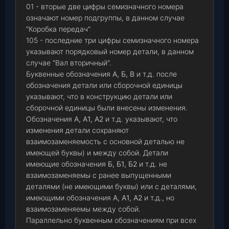
01 - вторые две цифры семизначного номера
означают номер подгруппы, в данном случае
"Коробка передач"
105 - последние три цифры семизначного номера
указывают порядковый номер детали, в данном
случае "Вал вторичный".
Буквенные обозначения
А, Б, В
и т.д. после
обозначения детали или сборочной единицы
указывают, что в конструкцию детали или
сборочной единицы были внесены изменения.
Обозначения
А, А1, А2
и т.д. указывают, что
изменения детали сохраняют
взаимозаменяемость с основной деталью не
имеющей буквы) и между собой. Детали
имеющие обозначения
Б, Б1, Б2
и т.д. не
взаимозаменяемы с ранее выпущенными
деталями (не имеющими буквы) или с деталями,
имеющими обозначения
А, А1, А2
и т.д., но
взаимозаменяемы между собой.
Параллельно буквенным обозначениям при всех