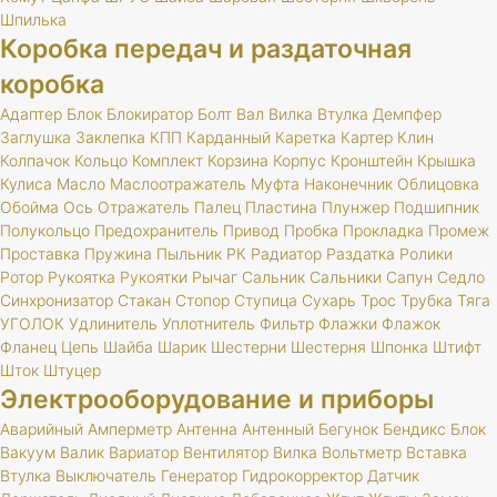
Шпилька
Коробка передач и раздаточная
коробка
Адаптер
Блок
Блокиратор
Болт
Вал
Вилка
Втулка
Демпфер
Заглушка
Заклепка
КПП
Карданный
Каретка
Картер
Клин
Колпачок
Кольцо
Комплект
Корзина
Корпус
Кронштейн
Крышка
Кулиса
Масло
Маслоотражатель
Муфта
Наконечник
Облицовка
Обойма
Ось
Отражатель
Палец
Пластина
Плунжер
Подшипник
Полукольцо
Предохранитель
Привод
Пробка
Прокладка
Промеж
Проставка
Пружина
Пыльник
РК
Радиатор
Раздатка
Ролики
Ротор
Рукоятка
Рукоятки
Рычаг
Сальник
Сальники
Сапун
Седло
Синхронизатор
Стакан
Стопор
Ступица
Сухарь
Трос
Трубка
Тяга
УГОЛОК
Удлинитель
Уплотнитель
Фильтр
Флажки
Флажок
Фланец
Цепь
Шайба
Шарик
Шестерни
Шестерня
Шпонка
Штифт
Шток
Штуцер
Электрооборудование и приборы
Аварийный
Амперметр
Антенна
Антенный
Бегунок
Бендикс
Блок
Вакуум
Валик
Вариатор
Вентилятор
Вилка
Вольтметр
Вставка
Втулка
Выключатель
Генератор
Гидрокорректор
Датчик