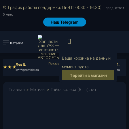
⏰ График работы поддержки: Пн-Пт (8:30 - 16:30)
~ сред. ответ
5 мин.
Наш Telegram
Просмотр корзи
Каталог
Войти или зарегистрировать
Ваша корзина на данный
Лев Е.
Станислав П.
момент пуста.
le***@rambler.ru
st***@rambler.ru
Перейти в магазин
Главная
»
Метизы
»
Гайка колеса (5 шт), к-т