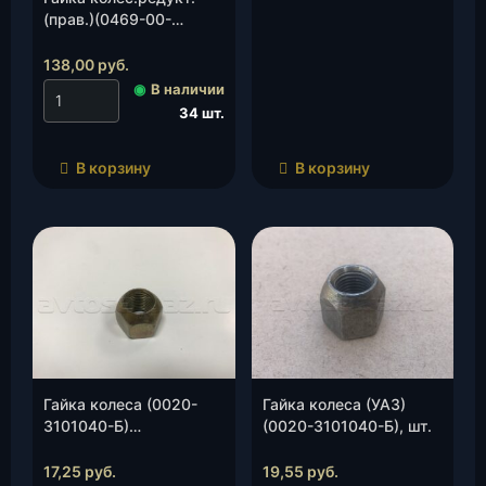
(прав.)(0469-00-
2407138-00) с насеч.,
шт.
138,00
руб.
◉
В наличии
34 шт.
В корзину
В корзину
Гайка колеса (0020-
Гайка колеса (УАЗ)
3101040-Б)
(0020-3101040-Б), шт.
(аналог)М14х1,5 h=22,
шт.
17,25
руб.
19,55
руб.