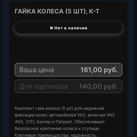
ГАЙКА КОЛЕСА (5 ШТ), К-Т
❌ Нет в наличии
T
e
W
l
h
E
e
a
-
Ваша цена
161,00
руб.
g
t
M
r
s
a
a
A
i
Для партнеров
140,00
руб.
m
p
l
p
Комплект гаек колеса (5 шт) для надежной
фиксации колес автомобилей УАЗ, включая УАЗ
469, 3151, Хантер и Патриот. Обеспечивают
безопасное крепление колеса к ступице.
Ключевые преимущества: надежность,