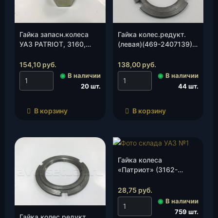
Гайка запасн.колеса
Гайка колес.редукт.
УАЗ PATRIOT, 3160,
(левая)(469-2407139),
3162, 3164 (3160-00-
шт.
3105124-00), шт.
154,10
руб.
138,00
руб.
◉
В наличии
◉
В наличии
20 шт.
44 шт.
В корзину
В корзину
Гайка колеса
«Патриот» (3162-
3101040), шт.
28,75
руб.
◉
В наличии
759 шт.
Гайка колес.редукт.