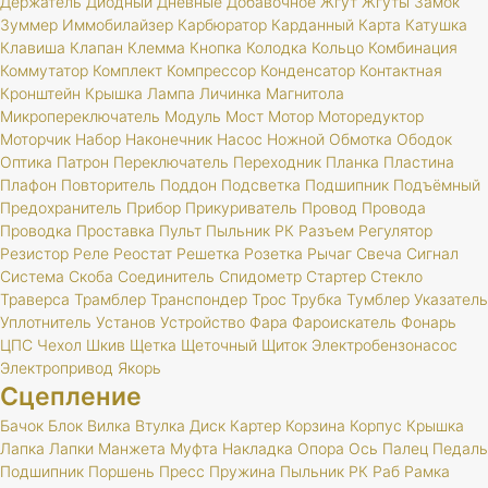
Держатель
Диодный
Дневные
Добавочное
Жгут
Жгуты
Замок
Зуммер
Иммобилайзер
Карбюратор
Карданный
Карта
Катушка
Клавиша
Клапан
Клемма
Кнопка
Колодка
Кольцо
Комбинация
Коммутатор
Комплект
Компрессор
Конденсатор
Контактная
Кронштейн
Крышка
Лампа
Личинка
Магнитола
Микропереключатель
Модуль
Мост
Мотор
Моторедуктор
Моторчик
Набор
Наконечник
Насос
Ножной
Обмотка
Ободок
Оптика
Патрон
Переключатель
Переходник
Планка
Пластина
Плафон
Повторитель
Поддон
Подсветка
Подшипник
Подъёмный
Предохранитель
Прибор
Прикуриватель
Провод
Провода
Проводка
Проставка
Пульт
Пыльник
РК
Разъем
Регулятор
Резистор
Реле
Реостат
Решетка
Розетка
Рычаг
Свеча
Сигнал
Система
Скоба
Соединитель
Спидометр
Стартер
Стекло
Траверса
Трамблер
Транспондер
Трос
Трубка
Тумблер
Указатель
Уплотнитель
Установ
Устройство
Фара
Фароискатель
Фонарь
ЦПС
Чехол
Шкив
Щетка
Щеточный
Щиток
Электробензонасос
Электропривод
Якорь
Сцепление
Бачок
Блок
Вилка
Втулка
Диск
Картер
Корзина
Корпус
Крышка
Лапка
Лапки
Манжета
Муфта
Накладка
Опора
Ось
Палец
Педаль
Подшипник
Поршень
Пресс
Пружина
Пыльник
РК
Раб
Рамка