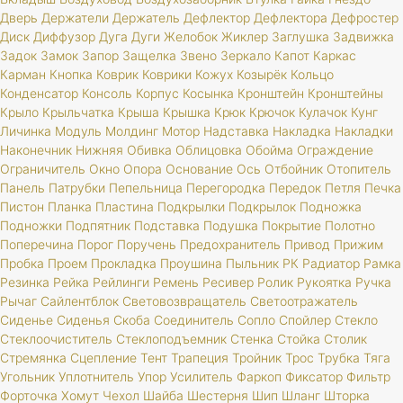
Дверь
Держатели
Держатель
Дефлектор
Дефлектора
Дефростер
Диск
Диффузор
Дуга
Дуги
Желобок
Жиклер
Заглушка
Задвижка
Задок
Замок
Запор
Защелка
Звено
Зеркало
Капот
Каркас
Карман
Кнопка
Коврик
Коврики
Кожух
Козырёк
Кольцо
Конденсатор
Консоль
Корпус
Косынка
Кронштейн
Кронштейны
Крыло
Крыльчатка
Крыша
Крышка
Крюк
Крючок
Кулачок
Кунг
Личинка
Модуль
Молдинг
Мотор
Надставка
Накладка
Накладки
Наконечник
Нижняя
Обивка
Облицовка
Обойма
Ограждение
Ограничитель
Окно
Опора
Основание
Ось
Отбойник
Отопитель
Панель
Патрубки
Пепельница
Перегородка
Передок
Петля
Печка
Пистон
Планка
Пластина
Подкрылки
Подкрылок
Подножка
Подножки
Подпятник
Подставка
Подушка
Покрытие
Полотно
Поперечина
Порог
Поручень
Предохранитель
Привод
Прижим
Пробка
Проем
Прокладка
Проушина
Пыльник
РК
Радиатор
Рамка
Резинка
Рейка
Рейлинги
Ремень
Ресивер
Ролик
Рукоятка
Ручка
Рычаг
Сайлентблок
Световозвращатель
Светоотражатель
Сиденье
Сиденья
Скоба
Соединитель
Сопло
Спойлер
Стекло
Стеклоочиститель
Стеклоподъемник
Стенка
Стойка
Столик
Стремянка
Сцепление
Тент
Трапеция
Тройник
Трос
Трубка
Тяга
Угольник
Уплотнитель
Упор
Усилитель
Фаркоп
Фиксатор
Фильтр
Форточка
Хомут
Чехол
Шайба
Шестерня
Шип
Шланг
Шторка