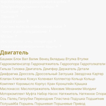
Коробка передач и раздаточная коробка
Электрооборудование и приборы
Сцепление
Тормоза
Колеса и шины
Система выпуска отработавших газов
Тюнинг и доп. оборудование
Метизы
Инструменты, спец. литература
Средства индивидуальной защиты
Двигатель
Башмак
Блок
Вал
Валик
Венец
Вкладыш
Втулка
Втулки
Гидрокомпенсатор
Гидронатяжитель
Гидроопора
Гидротолкатели
Гильза
Головка
Двигатель
Демпфер
Держатель
Детали
Диафрагма
Дроссель
Дроссельный
Заглушка
Звездочка
Картер
Клапан
Клапана
Кожух
Коленвал
Коллектор
Кольца
Кольцо
Комплект
Коромысло
Корпус
Кран
Кронштейн
Крышка
Маслонасос
Маслоотражатель
Маховик
Механизм
Молдинг
Моторкомплект
Муфта
Набор
Насос
Натяжитель
Натяжное
Опора
Ось
Палец
Патрубки
Переходник
Пластина
Подушка
Подшипник
Полушайба
Поршень
Поршневая
Поршневые
Привод