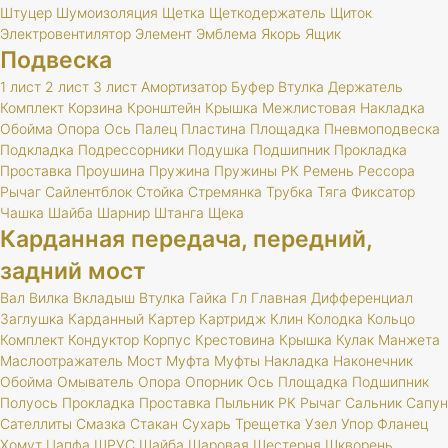
Штуцер
Шумоизоляция
Щетка
Щеткодержатель
Щиток
Электровентилятор
Элемент
Эмблема
Якорь
Ящик
Подвеска
1 лист
2 лист
3 лист
Амортизатор
Буфер
Втулка
Держатель
Комплект
Корзина
Кронштейн
Крышка
Межлистовая
Накладка
Обойма
Опора
Ось
Палец
Пластина
Площадка
Пневмоподвеска
Подкладка
Подрессорники
Подушка
Подшипник
Прокладка
Проставка
Проушина
Пружина
Пружины
РК
Ремень
Рессора
Рычаг
Сайлентблок
Стойка
Стремянка
Трубка
Тяга
Фиксатор
Чашка
Шайба
Шарнир
Штанга
Щека
Карданная передача, передний,
задний мост
Вал
Вилка
Вкладыш
Втулка
Гайка
Гл
Главная
Дифференциал
Заглушка
Карданный
Картер
Картридж
Клин
Колодка
Кольцо
Комплект
Кондуктор
Корпус
Крестовина
Крышка
Кулак
Манжета
Маслоотражатель
Мост
Муфта
Муфты
Накладка
Наконечник
Обойма
Омыватель
Опора
Опорник
Ось
Площадка
Подшипник
Полуось
Прокладка
Проставка
Пыльник
РК
Рычаг
Сальник
Сапун
Сателлиты
Смазка
Стакан
Сухарь
Трещетка
Узел
Упор
Фланец
Хомут
Цапфа
ШРУС
Шайба
Шаровая
Шестерня
Шкворень