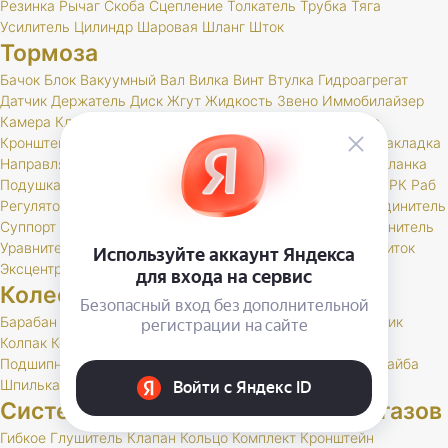
Резинка
Рычаг
Скоба
Сцепление
Толкатель
Трубка
Тяга
Усилитель
Цилиндр
Шаровая
Шланг
Шток
Тормоза
Бачок
Блок
Вакуумный
Вал
Вилка
Винт
Втулка
Гидроагрегат
Датчик
Держатель
Диск
Жгут
Жидкость
Звено
Иммобилайзер
Камера
Клапан
Клин
Колодка
Колодки
Колпачок
Кольцо
Кронштейн
Крышка
Манжета
Маслоотражатель
Муфта
Накладка
Направляющая
Обойма
Опора
Опорный
Паста
Педаль
Планка
Подушка
Поршень
Привод
Проставка
Пружина
Пыльник
РК
Раб
Регулятор
Резинка
Рычаг
Сектор
Сигнальное
Скоба
Соединитель
Суппорт
Тормоз
Тормоза
Тройник
Трос
Трубка
Тяга
Удлинитель
Уравнитель
Цилиндр
Чехол
Шайба
Шланг
Штуцер
Щит
Щиток
Эксцентрик
Колеса и шины
Барабан
Брызговик
Буфер
Гайка
Держатель
Диск
Золотник
Колпак
Колпачок
Кольцо
Кронштейн
Маслоотражатель
Подшипник
Прокладка
РК
Сальник
Стержень
Ступица
Шайба
Шпилька
Штуцер
Система выпуска отработавших газов
Гибкое
Глушитель
Клапан
Кольцо
Комплект
Кронштейн