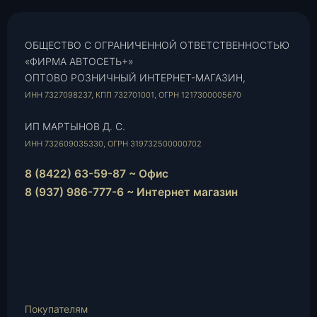
ОБЩЕСТВО С ОГРАНИЧЕННОЙ ОТВЕТСТВЕННОСТЬЮ
«ФИРМА АВТОСЕТЬ+»
ОПТОВО РОЗНИЧНЫЙ ИНТЕРНЕТ-МАГАЗИН,
ИНН 7327098237, КПП 732701001, ОГРН 1217300005670
ИП МАРТЫНОВ Д. С.
ИНН 732609035330, ОГРН 319732500000702
8 (8422) 63-59-87 ~ Офис
8 (937) 986-777-6 ~ Интернет магазин
Instagram
vk.com
Telegram
WhatsApp
E-
Mail
Покупателям