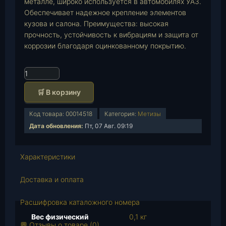
металле, широко используется в автомобилях УАЗ.
Обеспечивает надежное крепление элементов
кузова и салона. Преимущества: высокая
прочность, устойчивость к вибрациям и защита от
коррозии благодаря оцинкованному покрытию.
К
о
🛒 В корзину
л
и
Код товара:
00014518
Категория:
Метизы
ч
Дата обновления:
Пт, 07 Авг. 09:19
е
с
т
Характеристики
в
о
Доставка и оплата
т
о
Расшифровка каталожного номера
в
Вес физический
0,1 кг
а
💬 Отзывы о товаре (0)