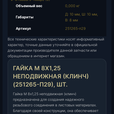
р
Объемный вес
0,000 кг
а
Д: 10 мм, Ш: 10 мм,
Г
Габариты
В: 8 мм
а
й
Артикул
251265-п29
к
Все технические характеристики носят информативный
а
характер, точные данные уточняйте в официальной
М
документации производителя данной запчасти или
8
обращением в интернет магазин.
х
1
ГАЙКА М 8Х1,25
,
2
НЕПОДВИЖНАЯ (КЛИНЧ)
5
(251265-П29), ШТ.
н
е
Гайка М 8х1,25 неподвижная (клинч)
п
предназначена для создания надежного
о
резьбового соединения в листовых материалах.
д
Благодаря своей конструкции, она обеспечивает