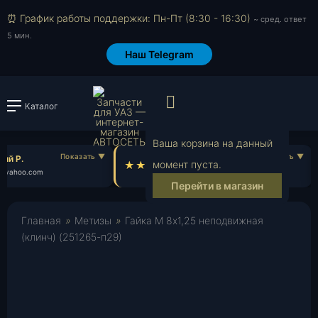
⏰ График работы поддержки: Пн-Пт (8:30 - 16:30)
~ сред. ответ
5 мин.
Наш Telegram
Просмотр корзи
Каталог
Войти или зарегистрировать
Ваша корзина на данный
ий Р.
Всеволод Н.
момент пуста.
yahoo.com
vs***@gmail.com
Перейти в магазин
Главная
»
Метизы
»
Гайка М 8х1,25 неподвижная
(клинч) (251265-п29)