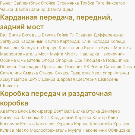
Рычаг
Сайлентблок
Стойка
Стремянка
Трубка
Тяга
Фиксатор
Чашка
Шайба
Шарнир
Штанга
Щека
Карданная передача, передний,
задний мост
Вал
Вилка
Вкладыш
Втулка
Гайка
Гл
Главная
Дифференциал
Заглушка
Карданный
Картер
Картридж
Клин
Колодка
Кольцо
Комплект
Кондуктор
Корпус
Крестовина
Крышка
Кулак
Манжета
Маслоотражатель
Мост
Муфта
Муфты
Накладка
Наконечник
Обойма
Омыватель
Опора
Опорник
Ось
Площадка
Подшипник
Полуось
Прокладка
Проставка
Пыльник
РК
Рычаг
Сальник
Сапун
Сателлиты
Смазка
Стакан
Сухарь
Трещетка
Узел
Упор
Фланец
Хомут
Цапфа
ШРУС
Шайба
Шаровая
Шестерня
Шкворень
Шпилька
Коробка передач и раздаточная
коробка
Адаптер
Блок
Блокиратор
Болт
Вал
Вилка
Втулка
Демпфер
Заглушка
Заклепка
КПП
Карданный
Каретка
Картер
Клин
Колпачок
Кольцо
Комплект
Корзина
Корпус
Кронштейн
Крышка
Кулиса
Масло
Маслоотражатель
Муфта
Наконечник
Облицовка