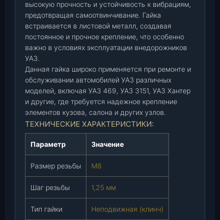
в
высокую прочность и устойчивость к вибрациям,
и
предотвращая самоотвинчивание. Гайка
встраивается в листовой металл, создавая
ж
постоянное и прочное крепление, что особенно
н
важно в условиях эксплуатации внедорожников
а
УАЗ.
я
Данная гайка широко применяется при ремонте и
(
обслуживании автомобилей УАЗ различных
к
моделей, включая УАЗ 469, УАЗ 3151, УАЗ Хантер
л
и другие, где требуется надежное крепление
и
элементов кузова, салона и других узлов.
н
ТЕХНИЧЕСКИЕ ХАРАКТЕРИСТИКИ:
ч
)
Параметр
Значение
(
2
Размер резьбы
M8
5
1
Шаг резьбы
1,25 мм
2
6
Тип гайки
Неподвижная (клинч)
5