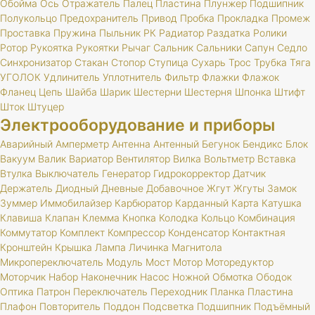
Обойма
Ось
Отражатель
Палец
Пластина
Плунжер
Подшипник
Полукольцо
Предохранитель
Привод
Пробка
Прокладка
Промеж
Проставка
Пружина
Пыльник
РК
Радиатор
Раздатка
Ролики
Ротор
Рукоятка
Рукоятки
Рычаг
Сальник
Сальники
Сапун
Седло
Синхронизатор
Стакан
Стопор
Ступица
Сухарь
Трос
Трубка
Тяга
УГОЛОК
Удлинитель
Уплотнитель
Фильтр
Флажки
Флажок
Фланец
Цепь
Шайба
Шарик
Шестерни
Шестерня
Шпонка
Штифт
Шток
Штуцер
Электрооборудование и приборы
Аварийный
Амперметр
Антенна
Антенный
Бегунок
Бендикс
Блок
Вакуум
Валик
Вариатор
Вентилятор
Вилка
Вольтметр
Вставка
Втулка
Выключатель
Генератор
Гидрокорректор
Датчик
Держатель
Диодный
Дневные
Добавочное
Жгут
Жгуты
Замок
Зуммер
Иммобилайзер
Карбюратор
Карданный
Карта
Катушка
Клавиша
Клапан
Клемма
Кнопка
Колодка
Кольцо
Комбинация
Коммутатор
Комплект
Компрессор
Конденсатор
Контактная
Кронштейн
Крышка
Лампа
Личинка
Магнитола
Микропереключатель
Модуль
Мост
Мотор
Моторедуктор
Моторчик
Набор
Наконечник
Насос
Ножной
Обмотка
Ободок
Оптика
Патрон
Переключатель
Переходник
Планка
Пластина
Плафон
Повторитель
Поддон
Подсветка
Подшипник
Подъёмный