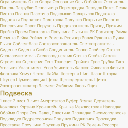
Ограничитель
Окно
Опора
Основание
Ось
Отбойник
Отопитель
Панель
Патрубки
Пепельница
Перегородка
Передок
Петля
Печка
Пистон
Планка
Пластина
Подкрылки
Подкрылок
Подножка
Подножки
Подпятник
Подставка
Подушка
Покрытие
Полотно
Поперечина
Порог
Поручень
Предохранитель
Привод
Прижим
Пробка
Проем
Прокладка
Проушина
Пыльник
РК
Радиатор
Рамка
Резинка
Рейка
Рейлинги
Ремень
Ресивер
Ролик
Рукоятка
Ручка
Рычаг
Сайлентблок
Световозвращатель
Светоотражатель
Сиденье
Сиденья
Скоба
Соединитель
Сопло
Спойлер
Стекло
Стеклоочиститель
Стеклоподъемник
Стенка
Стойка
Столик
Стремянка
Сцепление
Тент
Трапеция
Тройник
Трос
Трубка
Тяга
Угольник
Уплотнитель
Упор
Усилитель
Фаркоп
Фиксатор
Фильтр
Форточка
Хомут
Чехол
Шайба
Шестерня
Шип
Шланг
Шторка
Штуцер
Шумоизоляция
Щетка
Щеткодержатель
Щиток
Электровентилятор
Элемент
Эмблема
Якорь
Ящик
Подвеска
1 лист
2 лист
3 лист
Амортизатор
Буфер
Втулка
Держатель
Комплект
Корзина
Кронштейн
Крышка
Межлистовая
Накладка
Обойма
Опора
Ось
Палец
Пластина
Площадка
Пневмоподвеска
Подкладка
Подрессорники
Подушка
Подшипник
Прокладка
Проставка
Проушина
Пружина
Пружины
РК
Ремень
Рессора