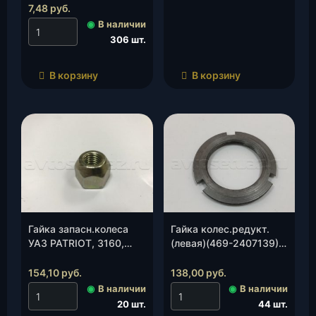
00), шт.
7,48
руб.
◉
В наличии
306 шт.
В корзину
В корзину
Гайка запасн.колеса
Гайка колес.редукт.
УАЗ PATRIOT, 3160,
(левая)(469-2407139),
3162, 3164 (3160-00-
шт.
3105124-00), шт.
154,10
руб.
138,00
руб.
◉
В наличии
◉
В наличии
20 шт.
44 шт.