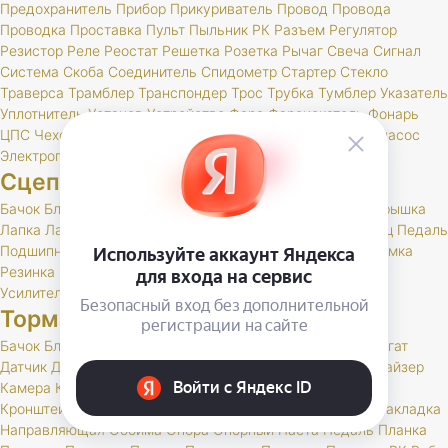
Предохранитель
Прибор
Прикуриватель
Провод
Провода
Проводка
Проставка
Пульт
Пыльник
РК
Разъем
Регулятор
Резистор
Реле
Реостат
Решетка
Розетка
Рычаг
Свеча
Сигнал
Система
Скоба
Соединитель
Спидометр
Стартер
Стекло
Траверса
Трамблер
Транспондер
Трос
Трубка
Тумблер
Указатель
Уплотнитель
Установ
Устройство
Фара
Фароискатель
Фонарь
ЦПС
Чехол
Шкив
Щетка
Щеточный
Щиток
Электробензонасос
Электропривод
Якорь
Сцепление
Бачок
Блок
Вилка
Втулка
Диск
Картер
Корзина
Корпус
Крышка
Лапка
Лапки
Манжета
Муфта
Накладка
Опора
Ось
Палец
Педаль
Подшипник
Поршень
Пресс
Пружина
Пыльник
РК
Раб
Рамка
Резинка
Рычаг
Скоба
Сцепление
Толкатель
Трубка
Тяга
Усилитель
Цилиндр
Шаровая
Шланг
Шток
Тормоза
Бачок
Блок
Вакуумный
Вал
Вилка
Винт
Втулка
Гидроагрегат
Датчик
Держатель
Диск
Жгут
Жидкость
Звено
Иммобилайзер
Камера
Клапан
Клин
Колодка
Колодки
Колпачок
Кольцо
Кронштейн
Крышка
Манжета
Маслоотражатель
Муфта
Накладка
Направляющая
Обойма
Опора
Опорный
Паста
Педаль
Планка