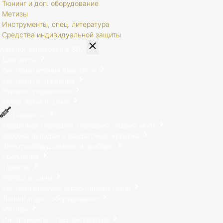
Тюнинг и доп. оборудование
Метизы
Инструменты, спец. литература
Средства индивидуальной защиты
Каталог запчастей
8 807
Двигатель
Система питания двигателя
Система охлаждения
Рулевое управление
Кузов, кабина, рама
Подвеска
Карданная передача, передний, задний мост
Коробка передач и раздаточная коробка
Электрооборудование и приборы
Сцепление
Тормоза
Колеса и шины
Система выпуска отработавших газов
Тюнинг и доп. оборудование
Метизы
Инструменты, спец. литература