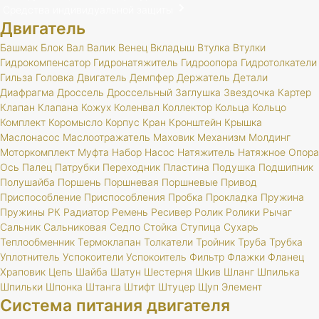
Средства индивидуальной защиты
Двигатель
Башмак
Блок
Вал
Валик
Венец
Вкладыш
Втулка
Втулки
Гидрокомпенсатор
Гидронатяжитель
Гидроопора
Гидротолкатели
Гильза
Головка
Двигатель
Демпфер
Держатель
Детали
Диафрагма
Дроссель
Дроссельный
Заглушка
Звездочка
Картер
Клапан
Клапана
Кожух
Коленвал
Коллектор
Кольца
Кольцо
Комплект
Коромысло
Корпус
Кран
Кронштейн
Крышка
Маслонасос
Маслоотражатель
Маховик
Механизм
Молдинг
Моторкомплект
Муфта
Набор
Насос
Натяжитель
Натяжное
Опора
Ось
Палец
Патрубки
Переходник
Пластина
Подушка
Подшипник
Полушайба
Поршень
Поршневая
Поршневые
Привод
Приспособление
Приспособления
Пробка
Прокладка
Пружина
Пружины
РК
Радиатор
Ремень
Ресивер
Ролик
Ролики
Рычаг
Сальник
Сальниковая
Седло
Стойка
Ступица
Сухарь
Теплообменник
Термоклапан
Толкатели
Тройник
Труба
Трубка
Уплотнитель
Успокоители
Успокоитель
Фильтр
Флажки
Фланец
Храповик
Цепь
Шайба
Шатун
Шестерня
Шкив
Шланг
Шпилька
Шпильки
Шпонка
Штанга
Штифт
Штуцер
Щуп
Элемент
Система питания двигателя