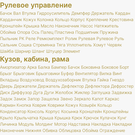
Рулевое управление
Бачок
Вал
Втулка
Гидроусилитель
Демпфер
Держатель
Кардан
Карданчик
Кожух
Колонка
Кольцо
Корпус
Крепление
Крестовина
Кронштейн
Крышка
Масло
Наконечник
Насос
Натяжитель
Обойма
Опора
Ось
Палец
Пластина
Подшипник
Пружина
Пыльник
РК
Реле
Ремкомплект
Ролик
Рулевая
Рулевое
Руль
Сальник
Сошка
Стремянка
Тяга
Уплотнитель
Хомут
Червяк
Шайба
Шарнир
Шланг
Штуцер
Элемент
Кузов, кабина, рама
Амортизатор
Арка
Балка
Бампер
Бачок
Боковина
Боковое
Борт
Брызг
Брызговик
Брызговики
Буфер
Вентилятор
Вилка
Винт
Вкладыш
Воздуховод
Воздухозаборник
Втулка
Гайка
Гнездо
Дверь
Держатели
Держатель
Дефлектор
Дефлектора
Дефростер
Диск
Диффузор
Дуга
Дуги
Желобок
Жиклер
Заглушка
Задвижка
Задок
Замок
Запор
Защелка
Звено
Зеркало
Капот
Каркас
Карман
Кнопка
Коврик
Коврики
Кожух
Козырёк
Кольцо
Конденсатор
Консоль
Корпус
Косынка
Кронштейн
Кронштейны
Крыло
Крыльчатка
Крыша
Крышка
Крюк
Крючок
Кулачок
Кунг
Личинка
Модуль
Молдинг
Мотор
Надставка
Накладка
Накладки
Наконечник
Нижняя
Обивка
Облицовка
Обойма
Ограждение