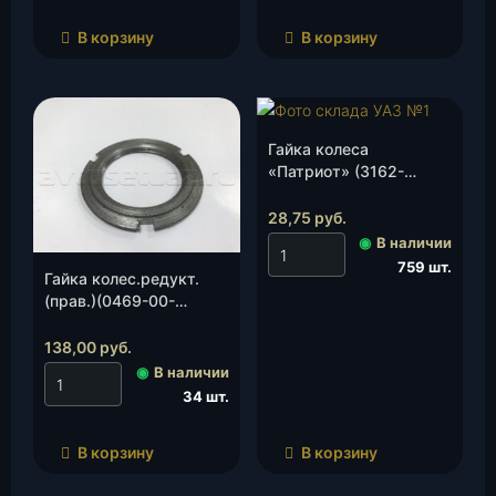
В корзину
В корзину
Гайка колеса
«Патриот» (3162-
3101040), шт.
28,75
руб.
◉
В наличии
759 шт.
Гайка колес.редукт.
(прав.)(0469-00-
2407138-00) с насеч.,
шт.
138,00
руб.
◉
В наличии
34 шт.
В корзину
В корзину