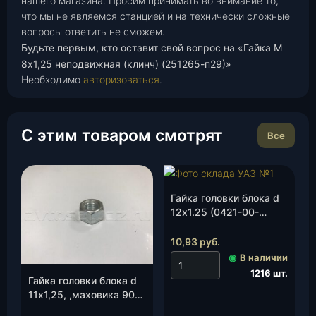
нашего магазина. Просим принимать во внимание то,
что мы не являемся станцией и на технически сложные
вопросы ответить не сможем.
Будьте первым, кто оставит свой вопрос на «Гайка М
8х1,25 неподвижная (клинч) (251265-п29)»
Необходимо
авторизоваться
.
С этим товаром смотрят
Все
Гайка головки блока d
12х1.25 (0421-00-
1003095-00), шт.
10,93
руб.
◉
В наличии
1216 шт.
Гайка головки блока d
11х1,25, ,маховика 90
л.с.(0417-00-1003095-