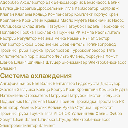
Адсорбер
Акселератор
Бак
Бензозаборник
Бензонасос
Валик
Втулка
Диафрагма
Дроссельный
Игла
Карбюратор
Картридж
Клапан
Клапаны
Кольцо
Компенсатор
Комплект
Корпус
Кран
Крепление
Кронштейн
Крышка
Масло
Муфта
Наконечник
Насос
Облицовка
Охладитель
Патрубки
Патрубок
Педаль
Переходник
Поплавок
Пробка
Прокладка
Пружина
РК
Рампа
Распылитель
Раструб
Регулятор
Резинка
Рейка
Ремень
Рычаг
Сектор
Сепаратор
Скоба
Соединение
Соединитель
Топливопровод
Тройник
Труба
Трубка
Трубопровод
Турбокомпрессор
Тяга
Уплотнитель
Упор
Фиксатор
Фильтр
Фланец
Форсунка
Хомут
Шайба
Шланг
Шпилька
Штуцер
Экономайзер
Электробензонасос
Элемент
Система охлаждения
Антифриз
Бачок
Вал
Валик
Вентилятор
Гидромуфта
Диффузор
Жалюзи
Заглушка
Кольцо
Корпус
Кран
Кронштейн
Крышка
Муфта
Натяжитель
Отражатель
Патрубки
Патрубок
Пистон
Подушка
Подшипник
Полупомпа
Помпа
Привод
Прокладка
Проставка
РК
Радиатор
Ремень
Ролик
Ролики
Рукав
Ступица
Термостат
Тройник
Труба
Трубка
Тяга
УГОЛОК
Удлинитель
Фальш
Фибра
Хомут
Шкив
Шланг
Шпилька
Штуцер
Электробензонасос
Электровентилятор
Элемент