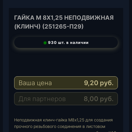
ГАЙКА М 8Х1,25 НЕПОДВИЖНАЯ
(КЛИНЧ) (251265-П29)
◉
930 шт. в наличии
T
e
W
l
h
E
e
a
-
Ваша цена
9,20
руб.
g
t
M
r
s
a
a
A
i
Для партнеров
8,00
руб.
m
p
l
p
Неподвижная клинч-гайка М8х1,25 для создания
прочного резьбового соединения в листовом