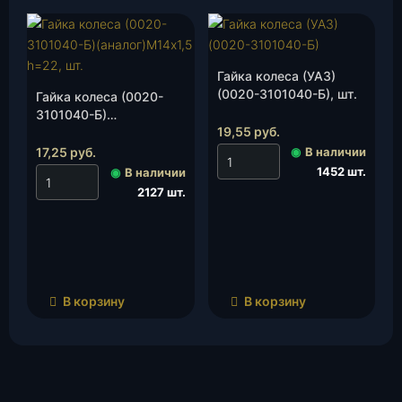
Гайка колеса (УАЗ)
(0020-3101040-Б), шт.
Гайка колеса (0020-
3101040-Б)
19,55
руб.
(аналог)М14х1,5 h=22,
шт.
17,25
руб.
◉
В наличии
1452 шт.
◉
В наличии
2127 шт.
В корзину
В корзину