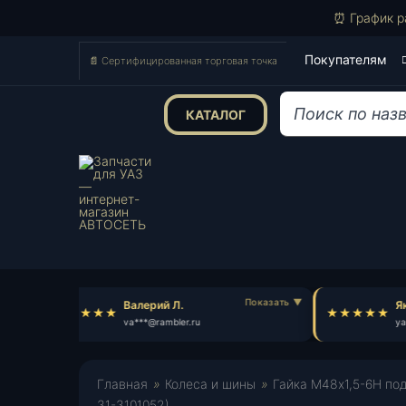
⏰ График р
Покупателям
📄 Сертифицированная торговая точка
КАТАЛОГ
Поиск
товаров
Валерий Л.
Яко
va***@rambler.ru
ya*
Главная
»
Колеса и шины
»
Гайка М48х1,5-6Н под
31-3101052)