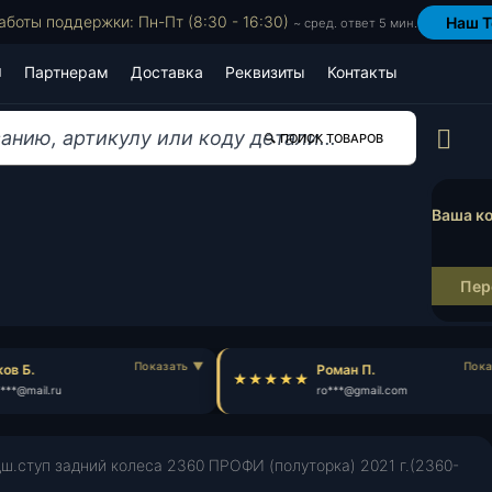
аботы поддержки: Пн-Пт (8:30 - 16:30)
Наш T
~ сред. ответ 5 мин.
Партнерам
Доставка
Реквизиты
Контакты
Пр
🔍 ПОИСК ТОВАРОВ
Ваша ко
Пер
в Б.
Роман П.
**@mail.ru
ro***@gmail.com
ш.ступ задний колеса 2360 ПРОФИ (полуторка) 2021 г.(2360-