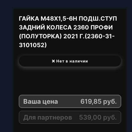
ГАЙКА М48Х1,5-6Н ПОДШ.СТУП
ЗАДНИЙ КОЛЕСА 2360 ПРОФИ
(ПОЛУТОРКА) 2021 Г.(2360-31-
3101052)
❌ Нет в наличии
T
e
W
l
h
E
e
a
-
Ваша цена
619,85
руб.
g
t
M
r
s
a
a
A
i
Для партнеров
539,00
руб.
m
p
l
p