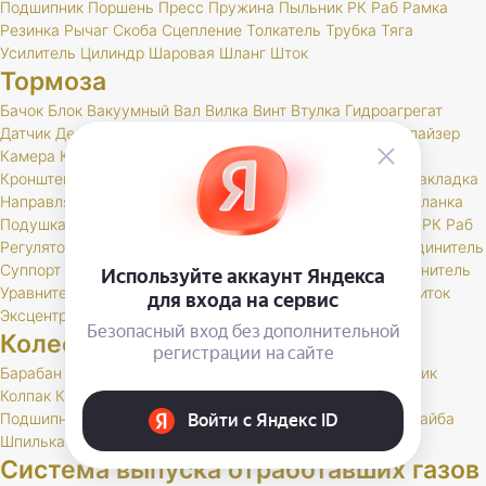
Подшипник
Поршень
Пресс
Пружина
Пыльник
РК
Раб
Рамка
Резинка
Рычаг
Скоба
Сцепление
Толкатель
Трубка
Тяга
Усилитель
Цилиндр
Шаровая
Шланг
Шток
Тормоза
Бачок
Блок
Вакуумный
Вал
Вилка
Винт
Втулка
Гидроагрегат
Датчик
Держатель
Диск
Жгут
Жидкость
Звено
Иммобилайзер
Камера
Клапан
Клин
Колодка
Колодки
Колпачок
Кольцо
Кронштейн
Крышка
Манжета
Маслоотражатель
Муфта
Накладка
Направляющая
Обойма
Опора
Опорный
Паста
Педаль
Планка
Подушка
Поршень
Привод
Проставка
Пружина
Пыльник
РК
Раб
Регулятор
Резинка
Рычаг
Сектор
Сигнальное
Скоба
Соединитель
Суппорт
Тормоз
Тормоза
Тройник
Трос
Трубка
Тяга
Удлинитель
Уравнитель
Цилиндр
Чехол
Шайба
Шланг
Штуцер
Щит
Щиток
Эксцентрик
Колеса и шины
Барабан
Брызговик
Буфер
Гайка
Держатель
Диск
Золотник
Колпак
Колпачок
Кольцо
Кронштейн
Маслоотражатель
Подшипник
Прокладка
РК
Сальник
Стержень
Ступица
Шайба
Шпилька
Штуцер
Система выпуска отработавших газов