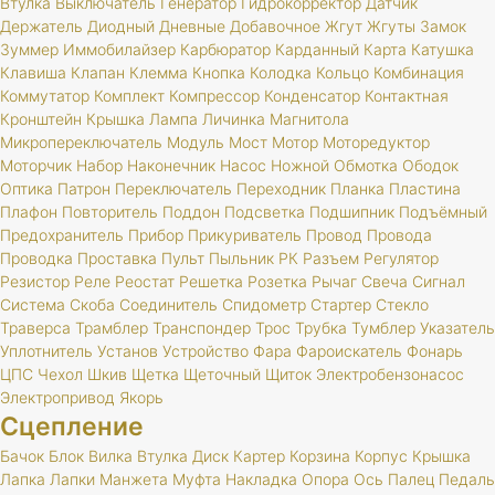
Втулка
Выключатель
Генератор
Гидрокорректор
Датчик
Держатель
Диодный
Дневные
Добавочное
Жгут
Жгуты
Замок
Зуммер
Иммобилайзер
Карбюратор
Карданный
Карта
Катушка
Клавиша
Клапан
Клемма
Кнопка
Колодка
Кольцо
Комбинация
Коммутатор
Комплект
Компрессор
Конденсатор
Контактная
Кронштейн
Крышка
Лампа
Личинка
Магнитола
Микропереключатель
Модуль
Мост
Мотор
Моторедуктор
Моторчик
Набор
Наконечник
Насос
Ножной
Обмотка
Ободок
Оптика
Патрон
Переключатель
Переходник
Планка
Пластина
Плафон
Повторитель
Поддон
Подсветка
Подшипник
Подъёмный
Предохранитель
Прибор
Прикуриватель
Провод
Провода
Проводка
Проставка
Пульт
Пыльник
РК
Разъем
Регулятор
Резистор
Реле
Реостат
Решетка
Розетка
Рычаг
Свеча
Сигнал
Система
Скоба
Соединитель
Спидометр
Стартер
Стекло
Траверса
Трамблер
Транспондер
Трос
Трубка
Тумблер
Указатель
Уплотнитель
Установ
Устройство
Фара
Фароискатель
Фонарь
ЦПС
Чехол
Шкив
Щетка
Щеточный
Щиток
Электробензонасос
Электропривод
Якорь
Сцепление
Бачок
Блок
Вилка
Втулка
Диск
Картер
Корзина
Корпус
Крышка
Лапка
Лапки
Манжета
Муфта
Накладка
Опора
Ось
Палец
Педаль