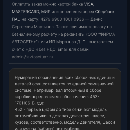
Оплатить заказ можно картой банка
VISA,
MASTERCARD, МИР
или переводом через
Сбербанк
ПАО
на карту:
4279 6900 1001 0936
— Денис
Сергеевич Мартынов. Также принимаем оплату по
безналичному расчёту на реквизиты «ООО “ФИРМА
АВТОСЕТЬ+”» или ИП Мартынов Д. С., выставляем
счёт с НДС и без НДС. Email для связи:
admin@avtosetuaz.ru
Нумерация обозначения всех сборочных единиц и
деталей осуществляется по единой семизначной
системе. Например, вал вторичный в сборе
коробки передач имеет обозначение: 452-
1701106-Б, где:
452 - первые цифры до тире означают модель
автомобиля или, в деталях двигателя, шасси,
кузова, соответственно, модель двигателя, шасси
или кузова (кабины) автомобиля.