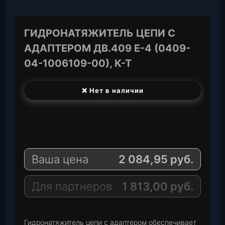
ГИДРОНАТЯЖИТЕЛЬ ЦЕПИ С
АДАПТЕРОМ ДВ.409 Е-4 (0409-
04-1006109-00), К-Т
❌ Нет в наличии
T
e
W
l
h
E
e
a
-
Ваша цена
2 084,95
руб.
g
t
M
r
s
a
a
A
i
Для партнеров
1 813,00
руб.
m
p
l
p
Гидронатяжитель цепи с адаптером обеспечивает