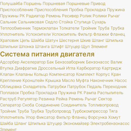
Полушайба
Поршень
Поршневая
Поршневые
Привод
Приспособление
Приспособления
Пробка
Прокладка
Пружина
Пружины
РК
Радиатор
Ремень
Ресивер
Ролик
Ролики
Рычаг
Сальник
Сальниковая
Седло
Стойка
Ступица
Сухарь
Теплообменник
Термоклапан
Толкатели
Тройник
Труба
Трубка
Уплотнитель
Успокоители
Успокоитель
Фильтр
Флажки
Фланец
Храповик
Цепь
Шайба
Шатун
Шестерня
Шкив
Шланг
Шпилька
Шпильки
Шпонка
Штанга
Штифт
Штуцер
Щуп
Элемент
Система питания двигателя
Адсорбер
Акселератор
Бак
Бензозаборник
Бензонасос
Валик
Втулка
Диафрагма
Дроссельный
Игла
Карбюратор
Картридж
Клапан
Клапаны
Кольцо
Компенсатор
Комплект
Корпус
Кран
Крепление
Кронштейн
Крышка
Масло
Муфта
Наконечник
Насос
Облицовка
Охладитель
Патрубки
Патрубок
Педаль
Переходник
Поплавок
Пробка
Прокладка
Пружина
РК
Рампа
Распылитель
Раструб
Регулятор
Резинка
Рейка
Ремень
Рычаг
Сектор
Сепаратор
Скоба
Соединение
Соединитель
Топливопровод
Тройник
Труба
Трубка
Трубопровод
Турбокомпрессор
Тяга
Уплотнитель
Упор
Фиксатор
Фильтр
Фланец
Форсунка
Хомут
Шайба
Шланг
Шпилька
Штуцер
Экономайзер
Электробензонасос
Элемент