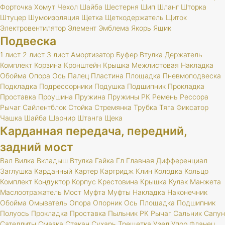
Форточка
Хомут
Чехол
Шайба
Шестерня
Шип
Шланг
Шторка
Штуцер
Шумоизоляция
Щетка
Щеткодержатель
Щиток
Электровентилятор
Элемент
Эмблема
Якорь
Ящик
Подвеска
1 лист
2 лист
3 лист
Амортизатор
Буфер
Втулка
Держатель
Комплект
Корзина
Кронштейн
Крышка
Межлистовая
Накладка
Обойма
Опора
Ось
Палец
Пластина
Площадка
Пневмоподвеска
Подкладка
Подрессорники
Подушка
Подшипник
Прокладка
Проставка
Проушина
Пружина
Пружины
РК
Ремень
Рессора
Рычаг
Сайлентблок
Стойка
Стремянка
Трубка
Тяга
Фиксатор
Чашка
Шайба
Шарнир
Штанга
Щека
Карданная передача, передний,
задний мост
Вал
Вилка
Вкладыш
Втулка
Гайка
Гл
Главная
Дифференциал
Заглушка
Карданный
Картер
Картридж
Клин
Колодка
Кольцо
Комплект
Кондуктор
Корпус
Крестовина
Крышка
Кулак
Манжета
Маслоотражатель
Мост
Муфта
Муфты
Накладка
Наконечник
Обойма
Омыватель
Опора
Опорник
Ось
Площадка
Подшипник
Полуось
Прокладка
Проставка
Пыльник
РК
Рычаг
Сальник
Сапун
Сателлиты
Смазка
Стакан
Сухарь
Трещетка
Узел
Упор
Фланец