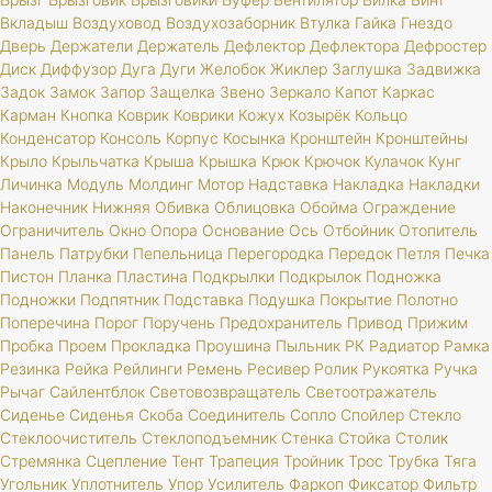
Вкладыш
Воздуховод
Воздухозаборник
Втулка
Гайка
Гнездо
Дверь
Держатели
Держатель
Дефлектор
Дефлектора
Дефростер
Диск
Диффузор
Дуга
Дуги
Желобок
Жиклер
Заглушка
Задвижка
Задок
Замок
Запор
Защелка
Звено
Зеркало
Капот
Каркас
Карман
Кнопка
Коврик
Коврики
Кожух
Козырёк
Кольцо
Конденсатор
Консоль
Корпус
Косынка
Кронштейн
Кронштейны
Крыло
Крыльчатка
Крыша
Крышка
Крюк
Крючок
Кулачок
Кунг
Личинка
Модуль
Молдинг
Мотор
Надставка
Накладка
Накладки
Наконечник
Нижняя
Обивка
Облицовка
Обойма
Ограждение
Ограничитель
Окно
Опора
Основание
Ось
Отбойник
Отопитель
Панель
Патрубки
Пепельница
Перегородка
Передок
Петля
Печка
Пистон
Планка
Пластина
Подкрылки
Подкрылок
Подножка
Подножки
Подпятник
Подставка
Подушка
Покрытие
Полотно
Поперечина
Порог
Поручень
Предохранитель
Привод
Прижим
Пробка
Проем
Прокладка
Проушина
Пыльник
РК
Радиатор
Рамка
Резинка
Рейка
Рейлинги
Ремень
Ресивер
Ролик
Рукоятка
Ручка
Рычаг
Сайлентблок
Световозвращатель
Светоотражатель
Сиденье
Сиденья
Скоба
Соединитель
Сопло
Спойлер
Стекло
Стеклоочиститель
Стеклоподъемник
Стенка
Стойка
Столик
Стремянка
Сцепление
Тент
Трапеция
Тройник
Трос
Трубка
Тяга
Угольник
Уплотнитель
Упор
Усилитель
Фаркоп
Фиксатор
Фильтр