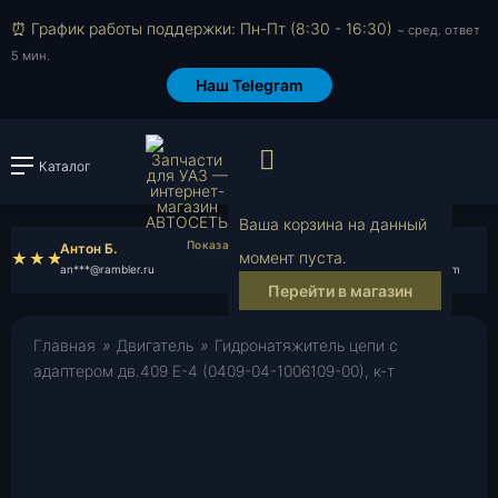
⏰ График работы поддержки: Пн-Пт (8:30 - 16:30)
~ сред. ответ
5 мин.
Наш Telegram
Просмотр корзи
Каталог
Войти или зарегистрировать
Ваша корзина на данный
Антон Б.
Кирилл Т.
момент пуста.
an***@rambler.ru
ki***@gmail.com
Перейти в магазин
Главная
»
Двигатель
»
Гидронатяжитель цепи с
адаптером дв.409 Е-4 (0409-04-1006109-00), к-т