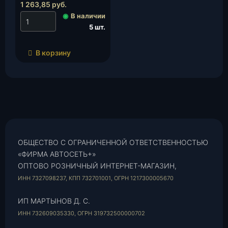
40904.1006109)
1 263,85
руб.
(910010), шт.
◉
В наличии
5 шт.
В корзину
ОБЩЕСТВО С ОГРАНИЧЕННОЙ ОТВЕТСТВЕННОСТЬЮ
«ФИРМА АВТОСЕТЬ+»
ОПТОВО РОЗНИЧНЫЙ ИНТЕРНЕТ-МАГАЗИН,
ИНН 7327098237, КПП 732701001, ОГРН 1217300005670
ИП МАРТЫНОВ Д. С.
ИНН 732609035330, ОГРН 319732500000702