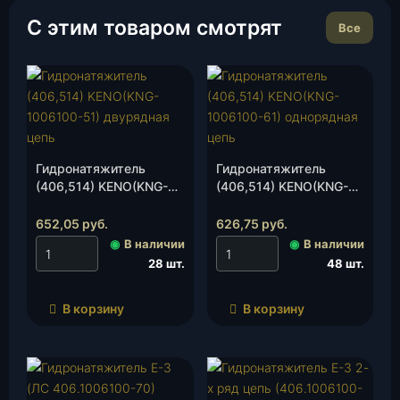
С этим товаром смотрят
Все
Гидронатяжитель
Гидронатяжитель
(406,514) KENO(KNG-
(406,514) KENO(KNG-
1006100-51) двурядная
1006100-61)
цепь, шт.
однорядная цепь, шт.
652,05
руб.
626,75
руб.
◉
В наличии
◉
В наличии
28 шт.
48 шт.
В корзину
В корзину