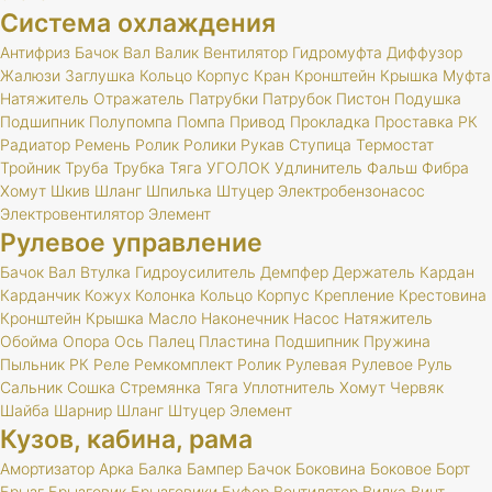
Система охлаждения
Антифриз
Бачок
Вал
Валик
Вентилятор
Гидромуфта
Диффузор
Жалюзи
Заглушка
Кольцо
Корпус
Кран
Кронштейн
Крышка
Муфта
Натяжитель
Отражатель
Патрубки
Патрубок
Пистон
Подушка
Подшипник
Полупомпа
Помпа
Привод
Прокладка
Проставка
РК
Радиатор
Ремень
Ролик
Ролики
Рукав
Ступица
Термостат
Тройник
Труба
Трубка
Тяга
УГОЛОК
Удлинитель
Фальш
Фибра
Хомут
Шкив
Шланг
Шпилька
Штуцер
Электробензонасос
Электровентилятор
Элемент
Рулевое управление
Бачок
Вал
Втулка
Гидроусилитель
Демпфер
Держатель
Кардан
Карданчик
Кожух
Колонка
Кольцо
Корпус
Крепление
Крестовина
Кронштейн
Крышка
Масло
Наконечник
Насос
Натяжитель
Обойма
Опора
Ось
Палец
Пластина
Подшипник
Пружина
Пыльник
РК
Реле
Ремкомплект
Ролик
Рулевая
Рулевое
Руль
Сальник
Сошка
Стремянка
Тяга
Уплотнитель
Хомут
Червяк
Шайба
Шарнир
Шланг
Штуцер
Элемент
Кузов, кабина, рама
Амортизатор
Арка
Балка
Бампер
Бачок
Боковина
Боковое
Борт
Брызг
Брызговик
Брызговики
Буфер
Вентилятор
Вилка
Винт