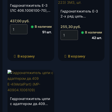
Гидронатяжитель Е-3
(ЛС 406.1006100-70),
Гидронатяжитель Е-3
шт.
2-х ряд цепь
437,00
руб.
(406.1006100-223)
ЗМЗ, шт.
◉
В наличии
255,30
руб.
51 шт.
◉
В наличии
42 шт.
В корзину
В корзину
Гидронатяжитель цепи
с адаптером дв.409
Е-4 (MetalPart)(MP-