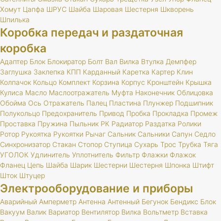
Хомут
Цапфа
ШРУС
Шайба
Шаровая
Шестерня
Шкворень
Шпилька
Коробка передач и раздаточная
коробка
Адаптер
Блок
Блокиратор
Болт
Вал
Вилка
Втулка
Демпфер
Заглушка
Заклепка
КПП
Карданный
Каретка
Картер
Клин
Колпачок
Кольцо
Комплект
Корзина
Корпус
Кронштейн
Крышка
Кулиса
Масло
Маслоотражатель
Муфта
Наконечник
Облицовка
Обойма
Ось
Отражатель
Палец
Пластина
Плунжер
Подшипник
Полукольцо
Предохранитель
Привод
Пробка
Прокладка
Промеж
Проставка
Пружина
Пыльник
РК
Радиатор
Раздатка
Ролики
Ротор
Рукоятка
Рукоятки
Рычаг
Сальник
Сальники
Сапун
Седло
Синхронизатор
Стакан
Стопор
Ступица
Сухарь
Трос
Трубка
Тяга
УГОЛОК
Удлинитель
Уплотнитель
Фильтр
Флажки
Флажок
Фланец
Цепь
Шайба
Шарик
Шестерни
Шестерня
Шпонка
Штифт
Шток
Штуцер
Электрооборудование и приборы
Аварийный
Амперметр
Антенна
Антенный
Бегунок
Бендикс
Блок
Вакуум
Валик
Вариатор
Вентилятор
Вилка
Вольтметр
Вставка