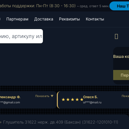
аботы поддержки: Пн-Пт (8:30 - 16:30)
Наш T
~ сред. ответ 5 мин.
Партнерам
Доставка
Реквизиты
Контакты
Пр
Ваша ко
Пер
ександр Ф.
Олеся Б.
**@gmail.com
ol***@mail.ru
»
Глушитель 31622 нерж. дв.409 (Баксан) (31622-1201010-11)