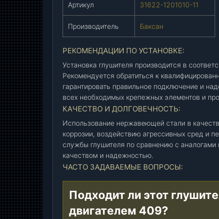
9
Артикул
31622-1201010-11
(
Б
Производитель
Баксан
а
к
РЕКОМЕНДАЦИИ ПО УСТАНОВКЕ:
с
Установка глушителя производится в соответс
а
Рекомендуется обратиться к квалифицированн
н
гарантировать правильное подключение и над
)
всех необходимых крепежных элементов и про
(
КАЧЕСТВО И ДОЛГОВЕЧНОСТЬ:
3
Использование нержавеющей стали в качеств
1
коррозии, воздействию агрессивных сред и п
6
службы глушителя по сравнению с аналогами 
2
качеством и надежностью.
2
ЧАСТО ЗАДАВАЕМЫЕ ВОПРОСЫ:
-
1
2
Подходит ли этот глушите
0
двигателем 409?
1