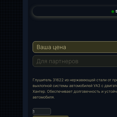
◉
5
T
e
W
l
h
E
e
a
-
Ваша цена
g
t
M
r
s
a
a
A
i
Для партнеров
m
p
l
p
Глушитель 31622 из нержавеющей стали от п
выхлопной системы автомобилей УАЗ с двигат
Хантер. Обеспечивает долговечность и устойч
автомобиля.
К