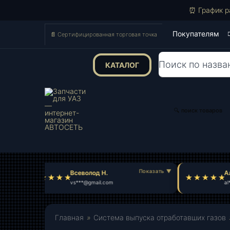
⏰ График р
Покупателям
📄 Сертифицированная торговая точка
КАТАЛОГ
Поиск
товаров
🔍 поиск товаров
Всеволод Н.
Ал
vs***@gmail.com
al*
Главная
»
Система выпуска отработавших газов