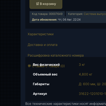
о
🛒 В корзину
л
и
Код товара:
00007649
Категория:
Система выпуск
ч
Дата обновления:
Чт, 06 Авг. 22:24
е
с
т
Характеристики
в
о
Доставка и оплата
т
о
Расшифровка каталожного номера
в
Вес физический
3 кг
а
💬 Отзывы о товаре (0)
р
Объемный вес
4,800 кг
а
Г
Габариты
Д: 600 мм, Ш: 2
л
у
Артикул
31622-1201010-1
ш
Все технические характеристики носят информат
и