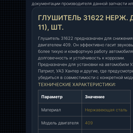
документации производителя данной запчасти ил
т
е
ГЛУШИТЕЛЬ 31622 НЕРЖ. Д
л
ь
11), ШТ.
3
1
Глушитель 31622 предназначен для снижения
6
двигателем 409. Он эффективно гасит звуков
более тихую и комфортную работу автомобиля.
2
долговечность и устойчивость к коррозии.
2
Предназначен для установки на автомобили 
н
Патриот, УАЗ Хантер и другие, где предусмот
е
убедиться в совместимости с конкретной мод
р
ТЕХНИЧЕСКИЕ ХАРАКТЕРИСТИКИ:
ж
.
Параметр
Значение
д
в
Материал
Нержавеющая сталь
.
4
Модель двигателя
409
0