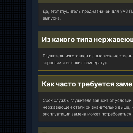
0
1
Да, этот глушитель предназначен для УАЗ П
0
выпуска.
-
1
Из какого типа нержавею
1
)
,
Глушитель изготовлен из высококачествен
ш
коррозии и высоких температур.
т
.
Как часто требуется зам
Срок службы глушителя зависит от условий
нержавеющей стали он значительно выше, 
эксплуатации замена может потребоваться ч