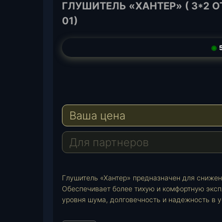
ГЛУШИТЕЛЬ «ХАНТЕР» ( 3*2 ОТ
01)
◉
5
T
e
W
l
h
E
e
a
-
Ваша цена
g
t
M
r
s
a
a
A
i
Для партнеров
m
p
l
p
Глушитель «Хантер» предназначен для снижен
Обеспечивает более тихую и комфортную экс
уровня шума, долговечность и надежность в 