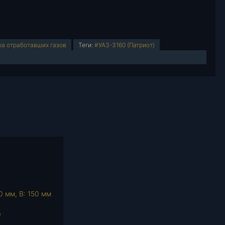
а отработавших газов
Теги:
#УАЗ-3160 (Патриот)
0 мм, В: 150 мм
0