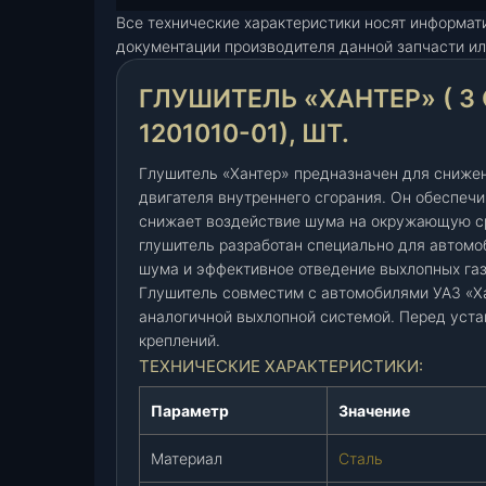
Все технические характеристики носят информат
и
документации производителя данной запчасти ил
т
е
ГЛУШИТЕЛЬ «ХАНТЕР» ( 3 
л
ь
1201010-01), ШТ.
"
Х
Глушитель «Хантер» предназначен для сниже
а
двигателя внутреннего сгорания. Он обеспеч
снижает воздействие шума на окружающую ср
н
глушитель разработан специально для автомо
т
шума и эффективное отведение выхлопных газ
е
Глушитель совместим с автомобилями УАЗ «Ха
р
аналогичной выхлопной системой. Перед уста
"
креплений.
(
ТЕХНИЧЕСКИЕ ХАРАКТЕРИСТИКИ:
3
*
Параметр
Значение
2
о
Материал
Сталь
т