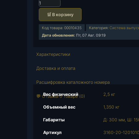
К
о
🛒 В корзину
л
и
Код товара:
00010435
Категория:
Система выпуск
ч
Дата обновления:
Пт, 07 Авг. 09:19
е
с
т
Характеристики
в
о
Доставка и оплата
т
о
Расшифровка каталожного номера
в
Вес физический
2,5 кг
а
💬 Отзывы о товаре (0)
р
Объемный вес
1,350 кг
а
Г
Габариты
Д: 300 мм, Ш: 15
л
у
Артикул
3160-20-120101
ш