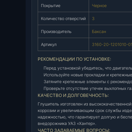
в
Покрытие
Черное
.
)
Количество отверстий
3
(
Б
Производитель
Баксан
а
к
Артикул
3160-20-1201010-0
с
а
РЕКОМЕНДАЦИИ ПО УСТАНОВКЕ:
н
Перед установкой убедитесь, что двигател
)
Используйте новые прокладки и крепежные
ч
Затяните крепежные элементы с рекоменд
е
Проверьте отсутствие утечек выхлопных га
р
КАЧЕСТВО И ДОЛГОВЕЧНОСТЬ:
н
Глушитель изготовлен из высококачественной
.
коррозии и увеличивающим срок службы издел
(
надежностью, что гарантирует долгую и бесп
3
внедорожника УАЗ «Хантер».
1
ЧАСТО ЗАДАВАЕМЫЕ ВОПРОСЫ:
6