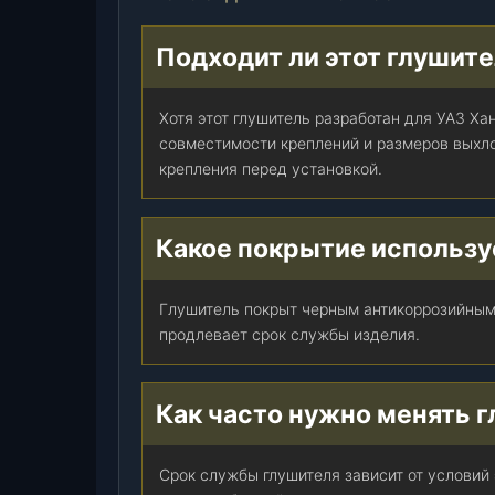
0
-
Подходит ли этот глушите
2
0
Хотя этот глушитель разработан для УАЗ Ха
-
совместимости креплений и размеров выхл
1
крепления перед установкой.
2
0
1
Какое покрытие использу
0
1
0
Глушитель покрыт черным антикоррозийным
-
продлевает срок службы изделия.
0
1
)
Как часто нужно менять 
,
ш
Срок службы глушителя зависит от условий
т