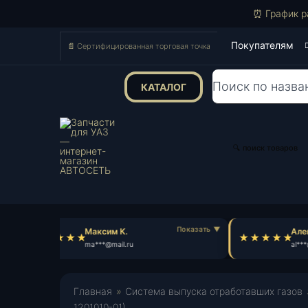
⏰ График р
Покупателям
📄 Сертифицированная торговая точка
КАТАЛОГ
Поиск
товаров
🔍 поиск товаров
Максим К.
Алек
ma***@mail.ru
al***
Главная
»
Система выпуска отработавших газов
1201010-01)