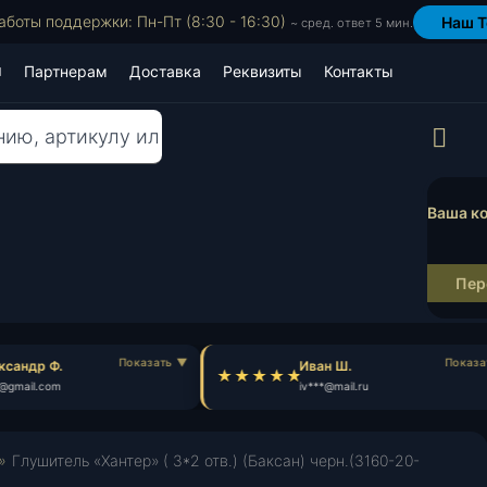
аботы поддержки: Пн-Пт (8:30 - 16:30)
Наш T
~ сред. ответ 5 мин.
Партнерам
Доставка
Реквизиты
Контакты
Пр
Ваша ко
Пер
сандр Ф.
Иван Ш.
@gmail.com
iv***@mail.ru
»
Глушитель «Хантер» ( 3*2 отв.) (Баксан) черн.(3160-20-